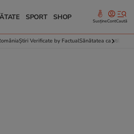
ĂTATE
SPORT
SHOP
Susține
Cont
Caută
Sănătate și Fitness
ce
 culinare
-România
Știri Verificate by Factual
Sănătatea ca stil de vi
 și legume
rea plantelor