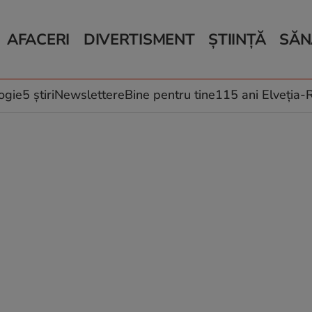
AFACERI
DIVERTISMENT
ȘTIINȚĂ
SĂN
Bani și Afaceri
Monden
Știri Știință
Știri 
Auto
Horoscop
Schimbări climati
Relații
Locuri de muncă
Muzică și Filme
Rețete
ogie
5 știri
Newslettere
Bine pentru tine
115 ani Elveția
Imobiliare.ro
Vacanțe și Cultură
Fructe
eJobs.ro
Îngriji