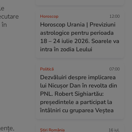
le
ecutare
Horoscop
12:00
 în
Horoscop Urania | Previziuni
astrologice pentru perioada
18 – 24 iulie 2026. Soarele va
intra în zodia Leului
Politică
07:00
Dezvăluiri despre implicarea
lui Nicușor Dan în revolta din
PNL. Robert Sighiartău:
președintele a participat la
întâlniri cu gruparea Veștea
lențe,
Știri România
16 iul.