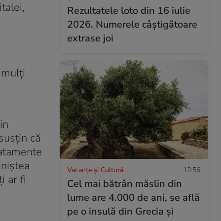
talei,
Rezultatele loto din 16 iulie
2026. Numerele câștigătoare
extrase joi
 mulți
in
susțin că
tratamente
iniștea
Vacanțe și Cultură
12:56
 ar fi
Cel mai bătrân măslin din
lume are 4.000 de ani, se află
pe o insulă din Grecia și