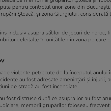
i vizează pe membri ai grupărilor Ștoacă și Toboș
isputa pentru controlul unor zone din București
grupării Ștoacă, și zona Giurgiului, considerată t
ns inclusiv asupra sălilor de jocuri de noroc, f
ilor celeilalte în unitățile din zona pe care o
ov
de violente petrecute de la începutul anului î
idente au fost adresate amenințări și injurii, a
iuni de stradă au fost incendiate.
u fost distruse după ce asupra lor au fost aru
 judiciare, membrii grupărilor foloseau frecvent