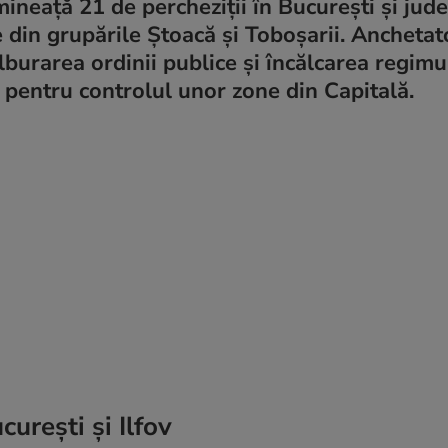
imineață 21 de percheziții în București și județ
 din grupările Ștoacă și Toboșarii. Anchetato
lburarea ordinii publice și încălcarea regimu
 pentru controlul unor zone din Capitală.
curești și Ilfov