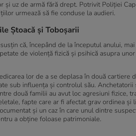
și uz de armă fără drept. Potrivit Poliției Capi
iilor urmează să fie conduse la audieri.
ile Ștoacă și Toboșarii
 susțin că, începând de la începutul anului, mai
epetate de violență fizică și psihică asupra unor
iedicarea lor de a se deplasa în două cartiere d
ate sub influența și controlul său. Anchetatorii 
ntre două familii au avut loc agresiuni fizice, 
etale, fapte care ar fi afectat grav ordinea și l
documentat și un caz în care unul dintre suspecți
tru a obține foloase patrimoniale.