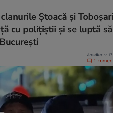
n clanurile Ștoacă și Toboșari
ă cu polițiștii și se luptă să
 București
Actualizat pe 17
1 coment