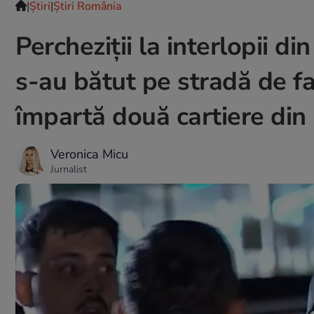
|
Ştiri
|
Știri România
Percheziții la interlopii di
s-au bătut pe stradă de faț
împartă două cartiere din
Veronica Micu
Jurnalist