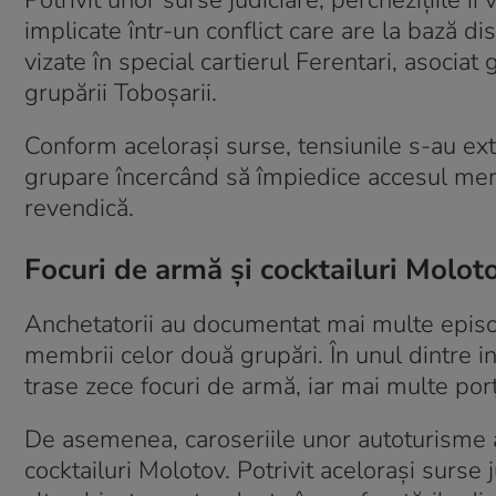
Potrivit unor surse judiciare, perchezițiile î
implicate într-un conflict care are la bază d
vizate în special cartierul Ferentari, asociat 
grupării Toboșarii.
Conform acelorași surse, tensiunile s-au exti
grupare încercând să împiedice accesul membr
revendică.
Focuri de armă și cocktailuri Molot
Anchetatorii au documentat mai multe episoa
membrii celor două grupări. În unul dintre inc
trase zece focuri de armă, iar mai multe porț
De asemenea, caroseriile unor autoturisme a
cocktailuri Molotov. Potrivit acelorași surse