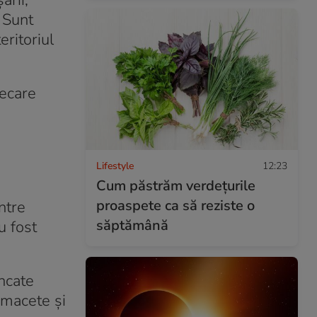
arii,
. Sunt
eritoriul
iecare
Lifestyle
12:23
Cum păstrăm verdețurile
proaspete ca să reziste o
ntre
săptămână
u fost
ncate
 macete și