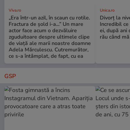
Viva.ro
Unica.ro
„Era într-un azil, în scaun cu rotile.
Divorț la nive
Fractura de șold i-a...” Un mare
Incredibil ce
actor face acum o dezvăluire
ei, după ani 
zguduitoare despre ultimele clipe
rău când mă
de viață ale marii noastre doamne
Adela Mărculescu. Cutremurător,
ce s-a întâmplat, de fapt, cu ea
GSP