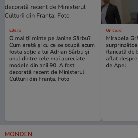
Elle.ro
Unica.ro
O mai ții minte pe Janine Sârbu?
Mirabela Gră
Cum arată și cu ce se ocupă acum
surprinzătoar
fosta soție a lui Adrian Sârbu și
flancată de 
unul dintre cele mai apreciate
aflat despre
modele din anii 90. A fost
de Apel
decorată recent de Ministerul
Culturii din Franța. Foto
MONDEN