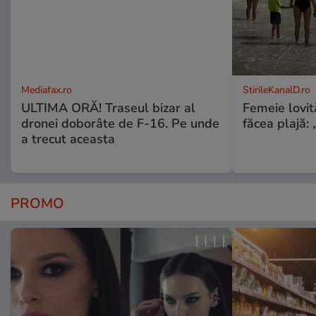
Mediafax.ro
StirileKanalD.ro
ULTIMA ORĂ! Traseul bizar al
Femeie lovit
dronei doborâte de F-16. Pe unde
făcea plajă: „
a trecut aceasta
PROMO