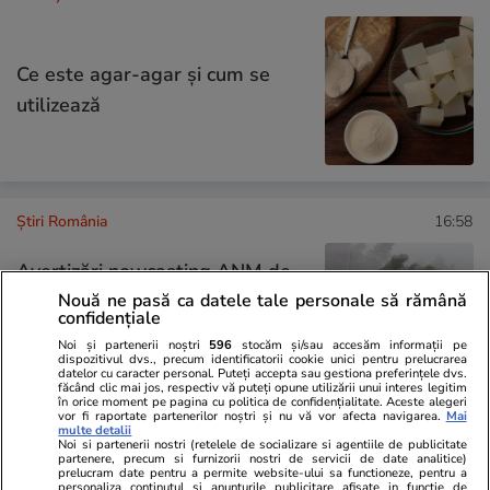
Ce este agar-agar și cum se
utilizează
Știri România
16:58
Avertizări nowcasting ANM de
vreme severă imediată. Lista
Nouă ne pasă ca datele tale personale să rămână
confidențiale
localităților vizate de fenomene
Noi și partenerii noștri
596
stocăm și/sau accesăm informații pe
meteo periculoase
dispozitivul dvs., precum identificatorii cookie unici pentru prelucrarea
datelor cu caracter personal. Puteți accepta sau gestiona preferințele dvs.
făcând clic mai jos, respectiv vă puteți opune utilizării unui interes legitim
în orice moment pe pagina cu politica de confidențialitate. Aceste alegeri
vor fi raportate partenerilor noștri și nu vă vor afecta navigarea.
Mai
multe detalii
Noi si partenerii nostri (retelele de socializare si agentiile de publicitate
Știri România
16:31
partenere, precum si furnizorii nostri de servicii de date analitice)
prelucram date pentru a permite website-ului sa functioneze, pentru a
Trei directori din industria de
personaliza continutul si anunturile publicitare afisate in functie de