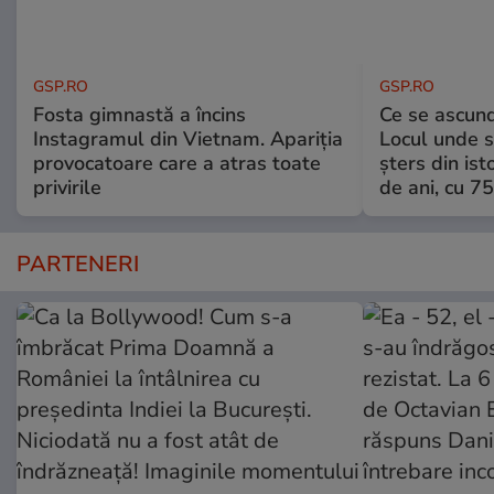
GSP.RO
GSP.RO
Fosta gimnastă a încins
Ce se ascund
Instagramul din Vietnam. Apariția
Locul unde s-
provocatoare care a atras toate
șters din ist
privirile
de ani, cu 7
PARTENERI