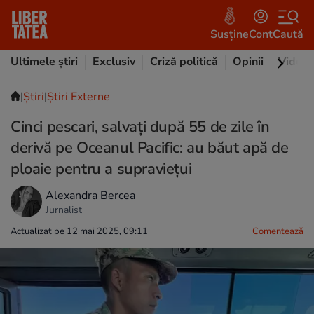
Susține
Cont
Caută
Ultimele știri
Exclusiv
Criză politică
Opinii
Video
|
Ştiri
|
Știri Externe
Cinci pescari, salvați după 55 de zile în
derivă pe Oceanul Pacific: au băut apă de
ploaie pentru a supraviețui
Alexandra Bercea
Jurnalist
Actualizat pe 12 mai 2025, 09:11
Comentează