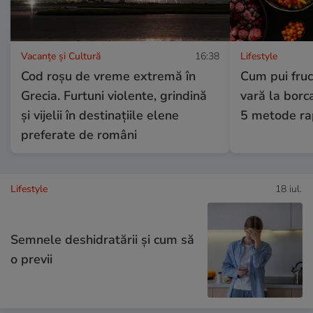
Vacanțe și Cultură
16:38
Lifestyle
Cod roșu de vreme extremă în
Cum pui fruc
Grecia. Furtuni violente, grindină
vară la borc
și vijelii în destinațiile elene
5 metode ra
preferate de români
Lifestyle
18 iul.
Semnele deshidratării și cum să
o previi