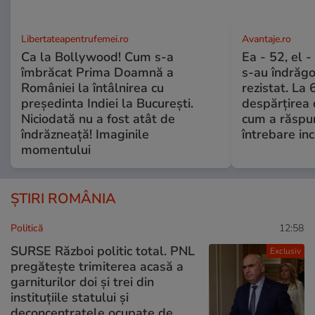
Libertateapentrufemei.ro
Avantaje.ro
Ca la Bollywood! Cum s-a
Ea - 52, el 
îmbrăcat Prima Doamnă a
s-au îndrăgos
României la întâlnirea cu
rezistat. La 
președinta Indiei la București.
despărțirea 
Niciodată nu a fost atât de
cum a răspu
îndrăzneață! Imaginile
întrebare i
momentului
ȘTIRI ROMÂNIA
Politică
12:58
SURSE Război politic total. PNL
Exclusiv
pregătește trimiterea acasă a
garniturilor doi și trei din
instituțiile statului și
deconcentratele ocupate de