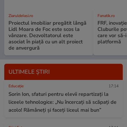
ZiaruldeIasi.ro
Fanatik.ro
Proiectul imobiliar pregătit lângă
FRF, inovație
Lidl Moara de Foc este scos la
Cluburile po
vânzare. Dezvoltatorul este
care vor să-
asociat în piață cu un alt proiect
platformă
de anvergură
ULTIMELE ȘTIRI
Educație
17:14
Sorin Ion, sfaturi pentru elevii repartizați la
liceele tehnologice: „Nu încercați să scăpați de
acolo! Rămâneți și faceți liceul mai bun”