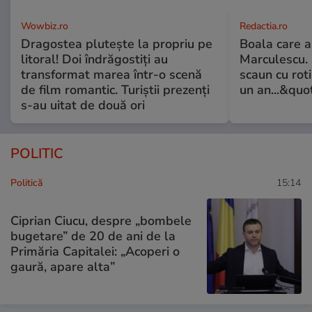
Wowbiz.ro
Redactia.ro
Dragostea plutește la propriu pe
Boala care 
litoral! Doi îndrăgostiți au
Marculescu. 
transformat marea într-o scenă
scaun cu rot
de film romantic. Turiștii prezenți
un an...&quo
s-au uitat de două ori
POLITIC
Politică
15:14
Ciprian Ciucu, despre „bombele
bugetare” de 20 de ani de la
Primăria Capitalei: „Acoperi o
gaură, apare alta”