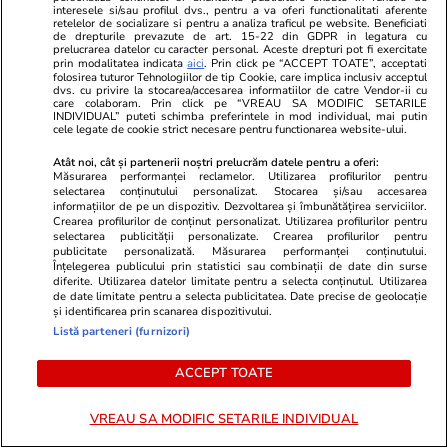
interesele si/sau profilul dvs., pentru a va oferi functionalitati aferente
armament și un om de afaceri,
retelelor de socializare si pentru a analiza traficul pe website. Beneficiati
de drepturile prevazute de art. 15-22 din GDPR in legatura cu
reținuți de DNA pentru luare de
prelucrarea datelor cu caracter personal. Aceste drepturi pot fi exercitate
prin modalitatea indicata
aici
. Prin click pe “ACCEPT TOATE”, acceptati
mită. Cine sunt cei 4 arestați.
folosirea tuturor Tehnologiilor de tip Cookie, care implica inclusiv acceptul
dvs. cu privire la stocarea/accesarea informatiilor de catre Vendor-ii cu
Decizia Tribunalului București
care colaboram. Prin click pe “VREAU SA MODIFIC SETARILE
INDIVIDUAL” puteti schimba preferintele in mod individual, mai putin
cele legate de cookie strict necesare pentru functionarea website-ului.
Atât noi, cât și partenerii noștri prelucrăm datele pentru a oferi:
Știri România
15:20
Măsurarea performanței reclamelor. Utilizarea profilurilor pentru
selectarea conținutului personalizat. Stocarea și/sau accesarea
informațiilor de pe un dispozitiv. Dezvoltarea și îmbunătățirea serviciilor.
Primele imagini cu zona din
Crearea profilurilor de conținut personalizat. Utilizarea profilurilor pentru
selectarea publicității personalizate. Crearea profilurilor pentru
Buzău unde a fost doborâtă
publicitate personalizată. Măsurarea performanței conținutului.
drona de un pilot român de F-
Înțelegerea publicului prin statistici sau combinații de date din surse
diferite. Utilizarea datelor limitate pentru a selecta conținutul. Utilizarea
16
de date limitate pentru a selecta publicitatea. Date precise de geolocație
și identificarea prin scanarea dispozitivului.
Listă parteneri (furnizori)
ACCEPT TOATE
Știri România
15:00
George Simion, obligat să
VREAU SA MODIFIC SETARILE INDIVIDUAL
achite daune morale pentru un