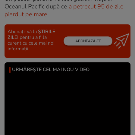
Oceanul Pacific după ce
a petrecut 95 de zile
pierdut pe mare
.
Abonați-vă la
ȘTIRILE
ZILEI
pentru a fi la
ABONEAZĂ-TE
curent cu cele mai noi
informații.
URMĂREȘTE CEL MAI NOU VIDEO