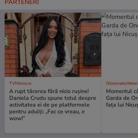
PARTENERI
TVMania.ro
ObservatorNews
A rupt tăcerea fără nicio rușine!
Momentul câ
Daniela Crudu spune totul despre
Garda de Ono
activitatea ei de pe platformele
fața lui Nic
pentru adulți: „Fac ce vreau, e
wow!”