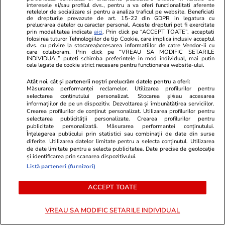
interesele si/sau profilul dvs., pentru a va oferi functionalitati aferente
nu știți ce am făcut în Asia
retelelor de socializare si pentru a analiza traficul pe website. Beneficiati
Express! Nu mă cunoașteți!?”
de drepturile prevazute de art. 15-22 din GDPR in legatura cu
prelucrarea datelor cu caracter personal. Aceste drepturi pot fi exercitate
prin modalitatea indicata
aici
. Prin click pe “ACCEPT TOATE”, acceptati
folosirea tuturor Tehnologiilor de tip Cookie, care implica inclusiv acceptul
dvs. cu privire la stocarea/accesarea informatiilor de catre Vendor-ii cu
care colaboram. Prin click pe “VREAU SA MODIFIC SETARILE
INDIVIDUAL” puteti schimba preferintele in mod individual, mai putin
cele legate de cookie strict necesare pentru functionarea website-ului.
PARTENERI
Atât noi, cât și partenerii noștri prelucrăm datele pentru a oferi:
Măsurarea performanței reclamelor. Utilizarea profilurilor pentru
selectarea conținutului personalizat. Stocarea și/sau accesarea
informațiilor de pe un dispozitiv. Dezvoltarea și îmbunătățirea serviciilor.
Crearea profilurilor de conținut personalizat. Utilizarea profilurilor pentru
selectarea publicității personalizate. Crearea profilurilor pentru
publicitate personalizată. Măsurarea performanței conținutului.
Înțelegerea publicului prin statistici sau combinații de date din surse
diferite. Utilizarea datelor limitate pentru a selecta conținutul. Utilizarea
de date limitate pentru a selecta publicitatea. Date precise de geolocație
și identificarea prin scanarea dispozitivului.
Listă parteneri (furnizori)
ACCEPT TOATE
TVMania.ro
ObservatorNews
VREAU SA MODIFIC SETARILE INDIVIDUAL
🤍 „Felix și-a dorit asta, în caz
Facultatea l
că…” La exact un an de la
studenţi pe 