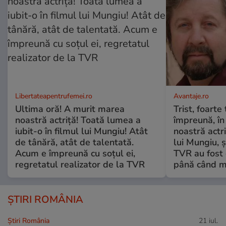
Libertateapentrufemei.ro
Avantaje.ro
Ultima oră! A murit marea
Trist, foarte
noastră actriță! Toată lumea a
împreună, în
iubit-o în filmul lui Mungiu! Atât
noastră actri
de tânără, atât de talentată.
lui Mungiu, ș
Acum e împreună cu soțul ei,
TVR au fost 
regretatul realizator de la TVR
până când mo
ȘTIRI ROMÂNIA
Știri România
21 iul.