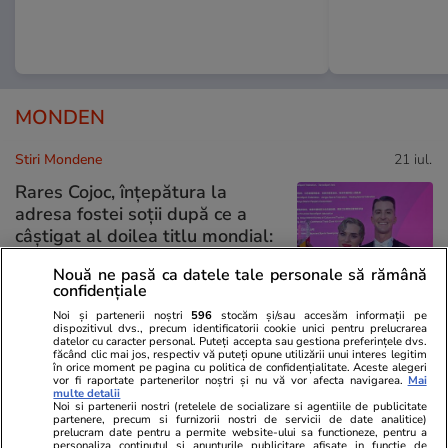
MONDEN
Stiri Mondene
21 iul.
Rares Cojoc, înțepătura la
adresa fostei soții după ce a
câștigat al doilea titlu mondial:
„Nu credeam că o să mai
Nouă ne pasă ca datele tale personale să rămână
particip, după tot ce mi s-a
confidențiale
întamplat”
Noi și partenerii noștri
596
stocăm și/sau accesăm informații pe
dispozitivul dvs., precum identificatorii cookie unici pentru prelucrarea
datelor cu caracter personal. Puteți accepta sau gestiona preferințele dvs.
făcând clic mai jos, respectiv vă puteți opune utilizării unui interes legitim
Stiri Mondene
21 iul.
în orice moment pe pagina cu politica de confidențialitate. Aceste alegeri
vor fi raportate partenerilor noștri și nu vă vor afecta navigarea.
Mai
multe detalii
Noi si partenerii nostri (retelele de socializare si agentiile de publicitate
Reacția Mirelei Vaida după ce a
partenere, precum si furnizorii nostri de servicii de date analitice)
prelucram date pentru a permite website-ului sa functioneze, pentru a
fost numită „isterică”: „Păi voi
personaliza continutul si anunturile publicitare afisate in functie de