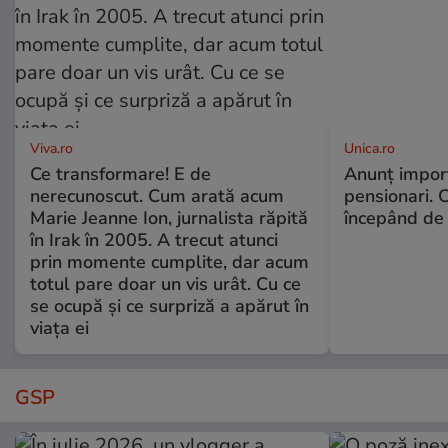
Viva.ro
Unica.ro
Ce transformare! E de
Anunț impor
nerecunoscut. Cum arată acum
pensionari. 
Marie Jeanne Ion, jurnalista răpită
începând de 
în Irak în 2005. A trecut atunci
prin momente cumplite, dar acum
totul pare doar un vis urât. Cu ce
se ocupă și ce surpriză a apărut în
viața ei
GSP