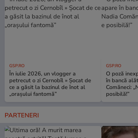
GSP.RO
GSP.RO
În iulie 2026, un vlogger a
O poză inexp
petrecut o zi Cernobîl » Șocat de
în bancă ală
ce a găsit la bazinul de înot al
Comăneci: „N
„orașului fantomă”
posibilă!”
PARTENERI