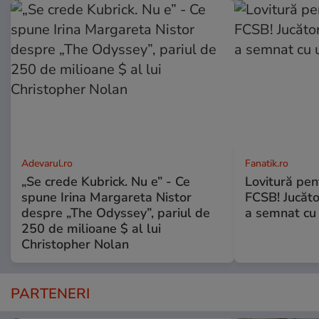
Adevarul.ro
Fanatik.ro
„Se crede Kubrick. Nu e” - Ce
Lovitură pent
spune Irina Margareta Nistor
FCSB! Jucăto
despre „The Odyssey”, pariul de
a semnat cu 
250 de milioane $ al lui
Christopher Nolan
PARTENERI