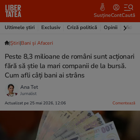
Susține
Cont
Caută
Ultimele știri
Exclusiv
Criză politică
Opinii
Video
|
Ştiri
|
Bani și Afaceri
Peste 8,3 milioane de români sunt acționari
fără să știe la mari companii de la bursă.
Cum afli câți bani ai strâns
Ana Tet
Jurnalist
Actualizat pe 25 mai 2026, 12:06
Comentează