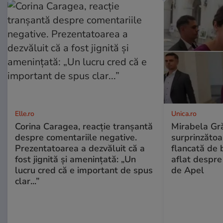
Elle.ro
Unica.ro
Corina Caragea, reacție tranșantă
Mirabela Gră
despre comentariile negative.
surprinzătoar
Prezentatoarea a dezvăluit că a
flancată de 
fost jignită și amenințată: „Un
aflat despre
lucru cred că e important de spus
de Apel
clar...”