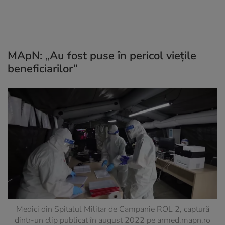
MApN: „Au fost puse în pericol viețile
beneficiarilor”
Medici din Spitalul Militar de Campanie ROL 2, captură
dintr-un clip publicat în august 2022 pe
armed.mapn.ro