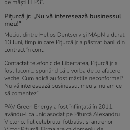
de măști FFP3”.
Pițurcă jr: „Nu vă interesează businessul
meu!”
Meciul dintre Helios Dentserv şi MApN a durat
13 luni, timp în care Piţurcă jr a păstrat banii din
contract în cont.
Contactat telefonic de Libertatea, Pițurcă jr a
fost laconic, spunând că e vorba de „o afacere
veche. Cum adică au fost măștile neconforme!?
Nu vă interesează businessul meu și nu am ce
să comentez”.
PAV Green Energy a fost înfiinţată în 2011,
avându-l ca unic asociat pe Piţurcă Alexandru
Victorio, fiul celebrului fotbalist și antrenor
Victor Pițurcă. Firma are ca domeniu de