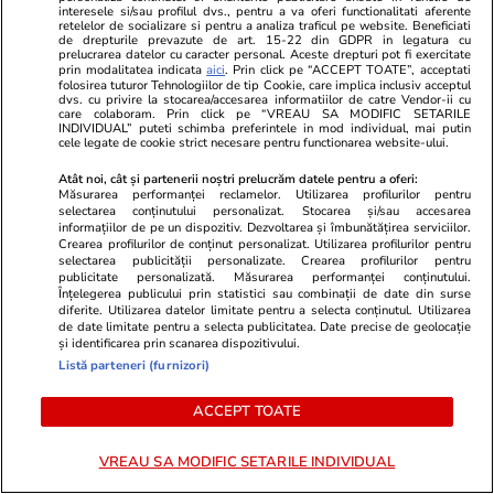
interesele si/sau profilul dvs., pentru a va oferi functionalitati aferente
retelelor de socializare si pentru a analiza traficul pe website. Beneficiati
de drepturile prevazute de art. 15-22 din GDPR in legatura cu
prelucrarea datelor cu caracter personal. Aceste drepturi pot fi exercitate
prin modalitatea indicata
aici
. Prin click pe “ACCEPT TOATE”, acceptati
folosirea tuturor Tehnologiilor de tip Cookie, care implica inclusiv acceptul
dvs. cu privire la stocarea/accesarea informatiilor de catre Vendor-ii cu
Sunt de acord cu
regulile comunitatii
care colaboram. Prin click pe “VREAU SA MODIFIC SETARILE
INDIVIDUAL” puteti schimba preferintele in mod individual, mai putin
cele legate de cookie strict necesare pentru functionarea website-ului.
Atât noi, cât și partenerii noștri prelucrăm datele pentru a oferi:
Măsurarea performanței reclamelor. Utilizarea profilurilor pentru
selectarea conținutului personalizat. Stocarea și/sau accesarea
informațiilor de pe un dispozitiv. Dezvoltarea și îmbunătățirea serviciilor.
Crearea profilurilor de conținut personalizat. Utilizarea profilurilor pentru
selectarea publicității personalizate. Crearea profilurilor pentru
PARTENERI
publicitate personalizată. Măsurarea performanței conținutului.
Înțelegerea publicului prin statistici sau combinații de date din surse
diferite. Utilizarea datelor limitate pentru a selecta conținutul. Utilizarea
de date limitate pentru a selecta publicitatea. Date precise de geolocație
și identificarea prin scanarea dispozitivului.
Listă parteneri (furnizori)
ACCEPT TOATE
VREAU SA MODIFIC SETARILE INDIVIDUAL