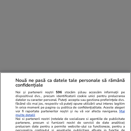
Comentează
Nouă ne pasă ca datele tale personale să rămână
confidențiale
Loghează-te în contul tău
pentru a adăuga
Noi și partenerii noștri
596
stocăm și/sau accesăm informații pe
comentarii și a te alătura dialogului.
dispozitivul dvs., precum identificatorii cookie unici pentru prelucrarea
datelor cu caracter personal. Puteți accepta sau gestiona preferințele dvs.
făcând clic mai jos, respectiv vă puteți opune utilizării unui interes legitim
în orice moment pe pagina cu politica de confidențialitate. Aceste alegeri
vor fi raportate partenerilor noștri și nu vă vor afecta navigarea.
Mai
multe detalii
Noi si partenerii nostri (retelele de socializare si agentiile de publicitate
partenere, precum si furnizorii nostri de servicii de date analitice)
prelucram date pentru a permite website-ului sa functioneze, pentru a
personaliza continutul si anunturile publicitare afisate in functie de