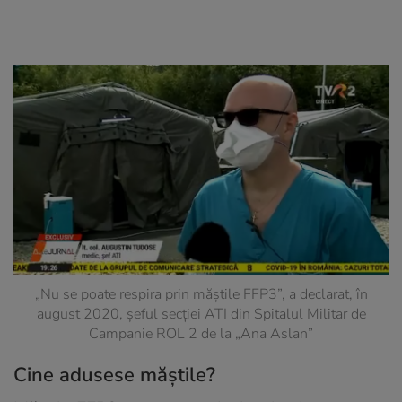
„Nu se poate respira prin măştile FFP3”, a declarat, în
august 2020, şeful secției ATI din Spitalul Militar de
Campanie ROL 2 de la „Ana Aslan”
Cine adusese măștile?