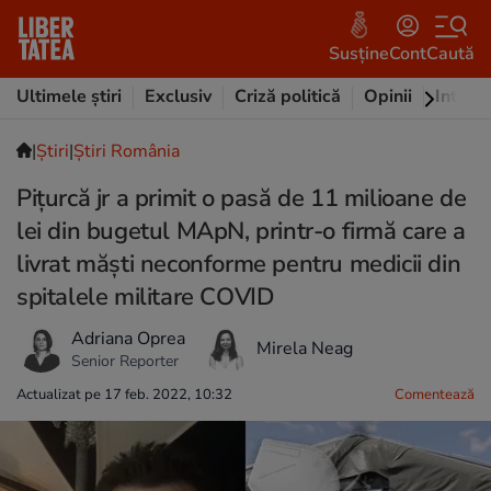
Susține
Cont
Caută
Ultimele știri
Exclusiv
Criză politică
Opinii
Intervi
|
Ştiri
|
Știri România
Piţurcă jr a primit o pasă de 11 milioane de
lei din bugetul MApN, printr-o firmă care a
livrat măşti neconforme pentru medicii din
spitalele militare COVID
Adriana Oprea
Mirela Neag
Senior Reporter
Actualizat pe 17 feb. 2022, 10:32
Comentează