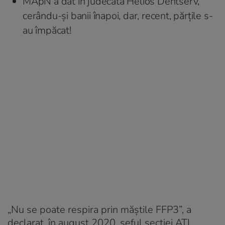
MApN a dat în judecată Helios Dentserv,
cerându-şi banii înapoi, dar, recent, părţile s-
au împăcat!
„Nu se poate respira prin măştile FFP3”, a
declarat, în august 2020, şeful secției ATI