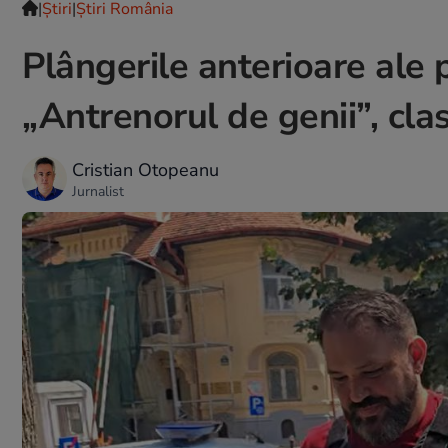
|
Ştiri
|
Știri România
Plângerile anterioare ale p
„Antrenorul de genii”, cla
Cristian Otopeanu
Jurnalist