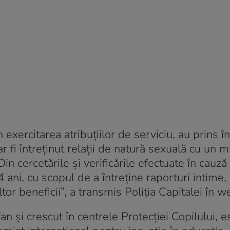
în exercitarea atribuţiilor de serviciu, au prins î
r fi întreţinut relaţii de natură sexuală cu un mi
Din cercetările şi verificările efectuate în cauză
 ani, cu scopul de a întreţine raporturi intime, 
or beneficii”, a transmis Poliţia Capitalei în 
fan și crescut în centrele Protecției Copilului, e