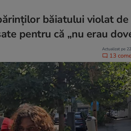
ărinţilor băiatului violat de
sate pentru că „nu erau dov
Actualizat pe 22
13 comen