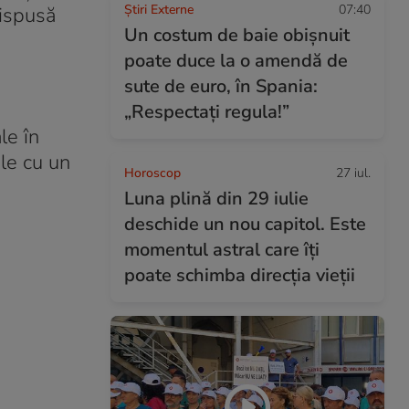
Știri Externe
07:40
dispusă
Un costum de baie obișnuit
poate duce la o amendă de
sute de euro, în Spania:
„Respectați regula!”
le în
ale cu un
Horoscop
27 iul.
Luna plină din 29 iulie
deschide un nou capitol. Este
momentul astral care îți
poate schimba direcția vieții