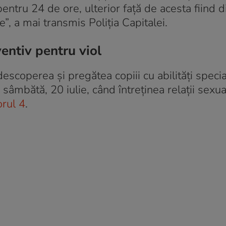
pentru 24 de ore, ulterior faţă de acesta fiind 
”, a mai transmis Poliția Capitalei.
ventiv pentru viol
escoperea şi pregătea copiii cu abilităţi specia
, sâmbătă, 20 iulie, când întreţinea relaţii sexu
rul 4
.