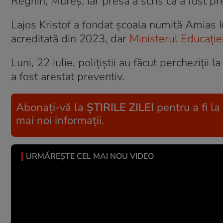
Reghin, Mureș, iar presa a scris că a fost pr
Lajos Kristof a fondat școala numită Amias In
acreditată din 2023, dar
Ministerul Educație
Luni, 22 iulie, polițiștii au făcut percheziţii l
a fost arestat preventiv.
Abonați-vă la
ȘTIRILE ZILEI
pentru a fi la
mai noi informații.
URMĂREȘTE CEL MAI NOU VIDEO