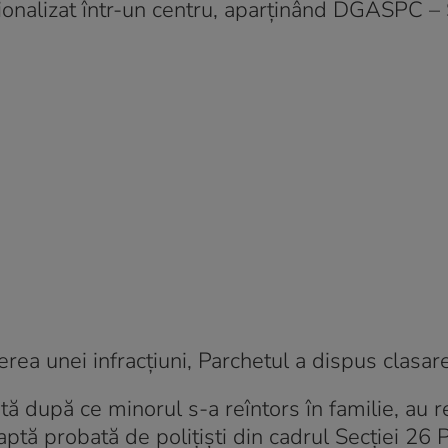
uţionalizat într-un centru, aparţinând DGASPC – 
rea unei infracţiuni, Parchetul a dispus clasar
ată după ce minorul s-a reîntors în familie, au r
faptă probată de poliţişti din cadrul Secţiei 26 Po