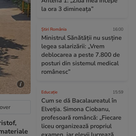
Antena 1: „Ziua mea începe
la ora 3 dimineața”
Știri România
16:00
Ministrul Sănătății nu susține
legea salarizării: „Vrem
deblocarea a peste 7.800 de
posturi din sistemul medical
românesc”
Educație
15:59
Cum se dă Bacalaureatul în
cover
Elveția. Simona Ciobanu,
profesoară româncă: „Fiecare
istof,
liceu organizează propriul
 materiale
examen, iar elevii lucrează