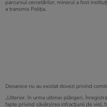
parcursul cercetărilor, minorul a fost instit
a transmis Poliția.
Deoarece nu au existat dovezi privind comite
„Ulterior, în urma ultimei plângeri, înregistr
fapte privind săvârşirea infracţiunii de viol, 