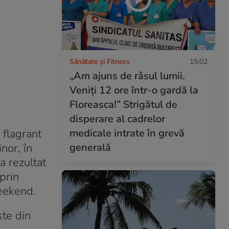
Sănătate și Fitness
15:02
„Am ajuns de râsul lumii.
Veniți 12 ore într-o gardă la
Floreasca!” Strigătul de
disperare al cadrelor
medicale intrate în grevă
n flagrant
generală
nor, în
 a rezultat
prin
weekend.
ste din