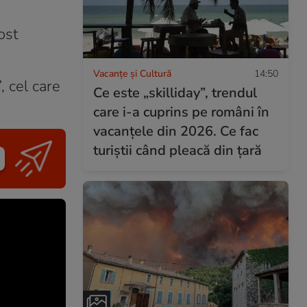
ost
Vacanțe și Cultură
14:50
, cel care
Ce este „skilliday”, trendul
care i-a cuprins pe români în
vacanțele din 2026. Ce fac
turiștii când pleacă din țară