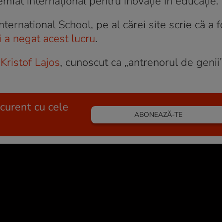
emiat internațional pentru inovație în educație.
ternational School, pe al cărei site scrie că a f
i a negat acest lucru
.
a
Kristof Lajos
, cunoscut ca „antrenorul de genii”
 curent cu cele
ABONEAZĂ-TE