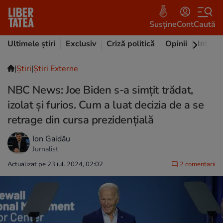
Susține
Cont
Caută
Ultimele știri
Exclusiv
Criză politică
Opinii
Intervi
|
Ştiri
|
Știri Externe
NBC News: Joe Biden s-a simțit trădat,
izolat şi furios. Cum a luat decizia de a se
retrage din cursa prezidenţială
Ion Gaidău
Jurnalist
Actualizat pe 23 iul. 2024, 02:02
2 comentarii