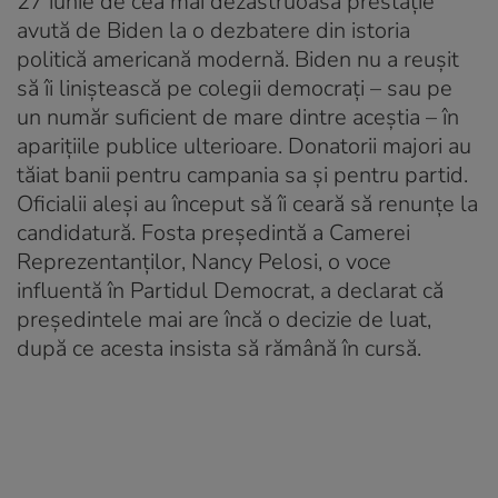
27 iunie de cea mai dezastruoasă prestaţie
avută de Biden la o dezbatere din istoria
politică americană modernă. Biden nu a reuşit
să îi liniştească pe colegii democraţi – sau pe
un număr suficient de mare dintre aceştia – în
apariţiile publice ulterioare. Donatorii majori au
tăiat banii pentru campania sa şi pentru partid.
Oficialii aleşi au început să îi ceară să renunţe la
candidatură. Fosta preşedintă a Camerei
Reprezentanţilor, Nancy Pelosi, o voce
influentă în Partidul Democrat, a declarat că
preşedintele mai are încă o decizie de luat,
după ce acesta insista să rămână în cursă.