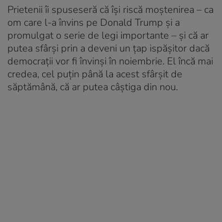
Prietenii îi spuseseră că îşi riscă moştenirea – ca
om care l-a învins pe Donald Trump şi a
promulgat o serie de legi importante – şi că ar
putea sfârşi prin a deveni un ţap ispăşitor dacă
democraţii vor fi învinşi în noiembrie. El încă mai
credea, cel puţin până la acest sfârşit de
săptămână, că ar putea câştiga din nou.