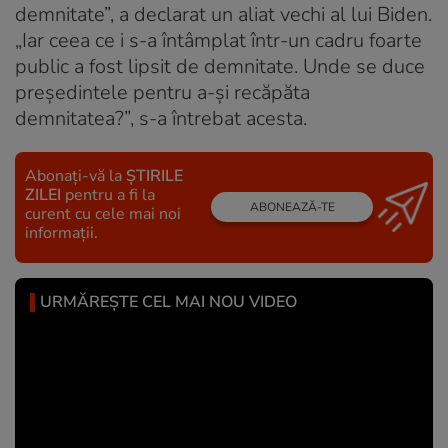
demnitate”, a declarat un aliat vechi al lui Biden.
„Iar ceea ce i s-a întâmplat într-un cadru foarte
public a fost lipsit de demnitate. Unde se duce
preşedintele pentru a-şi recăpăta
demnitatea?”, s-a întrebat acesta.
Abonați-vă la
ȘTIRILE
ZILEI
pentru a fi la
ABONEAZĂ-TE
curent cu cele mai noi
informații.
URMĂREȘTE CEL MAI NOU VIDEO