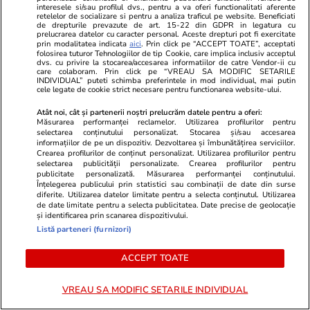
se mai tine pe piciare, uita cum il cheama !
interesele si/sau profilul dvs., pentru a va oferi functionalitati aferente
retelelor de socializare si pentru a analiza traficul pe website. Beneficiati
de drepturile prevazute de art. 15-22 din GDPR in legatura cu
0
0
0
prelucrarea datelor cu caracter personal. Aceste drepturi pot fi exercitate
prin modalitatea indicata
aici
. Prin click pe “ACCEPT TOATE”, acceptati
folosirea tuturor Tehnologiilor de tip Cookie, care implica inclusiv acceptul
dvs. cu privire la stocarea/accesarea informatiilor de catre Vendor-ii cu
TZTZ
23.07.2024, 13:49
care colaboram. Prin click pe “VREAU SA MODIFIC SETARILE
Problema apare de ce acum? Acest lucru a fost clar
INDIVIDUAL” puteti schimba preferintele in mod individual, mai putin
cele legate de cookie strict necesare pentru functionarea website-ului.
chiar de la inceputul mandatului si timp de patru
ani toti mari democrati deontologi au frecat luleaua
Atât noi, cât și partenerii noștri prelucrăm datele pentru a oferi:
Măsurarea performanței reclamelor. Utilizarea profilurilor pentru
si nu s-au gandit sa aiba un succesor serios lui
selectarea conținutului personalizat. Stocarea și/sau accesarea
Biden mai ales ca stiau clar ca Trump - un
informațiilor de pe un dispozitiv. Dezvoltarea și îmbunătățirea serviciilor.
Crearea profilurilor de conținut personalizat. Utilizarea profilurilor pentru
razbunator de meserie - o sa revina in arena
selectarea publicității personalizate. Crearea profilurilor pentru
politica. Ceva interese sa ai un presedinte mai putin
publicitate personalizată. Măsurarea performanței conținutului.
Înțelegerea publicului prin statistici sau combinații de date din surse
conectat cu realitatea si acum de fapt este mult prea
diferite. Utilizarea datelor limitate pentru a selecta conținutul. Utilizarea
deconectat? Oricum el nu are nici o vina pentru ca
de date limitate pentru a selecta publicitatea. Date precise de geolocație
și identificarea prin scanarea dispozitivului.
pana la urma el a incercat ceva atat de bine pe cat a
Listă parteneri (furnizori)
putut. Dar intreg partidul democrat este de vina
pentru a deschis calea populismului in politica
ACCEPT TOATE
americana pentru urmatorii 12 ani.
VREAU SA MODIFIC SETARILE INDIVIDUAL
0
0
0