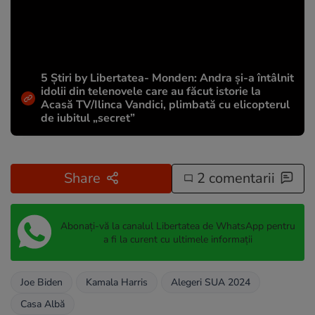
5 Știri by Libertatea- Monden: Andra și-a întâlnit
idolii din telenovele care au făcut istorie la
Acasă TV/Ilinca Vandici, plimbată cu elicopterul
de iubitul „secret”
Share
2 comentarii
Abonați-vă la canalul Libertatea de WhatsApp pentru
a fi la curent cu ultimele informații
Joe Biden
Kamala Harris
Alegeri SUA 2024
Casa Albă