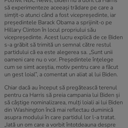
Potrivit NBC News, Biden nu a dorit ca Harris
să experimenteze aceeaşi trădare pe care a
simţit-o atunci când a fost vicepreşedinte, iar
preşedintele Barack Obama a sprijinit-o pe
Hillary Clinton în locul propriului său
vicepreşedinte. Acest lucru explică de ce Biden
s-a grăbit să trimită un semnal către restul
partidului că ea este alegerea sa. „Sunt unii
oameni care nu o vor. Preşedintele înţelege
cum se simt aceştia, motiv pentru care a făcut
un gest loial”, a comentat un aliat al lui Biden.
Chiar dacă au început să pregătească terenul
pentru ca Harris să preia campania lui Biden şi
să câştige nominalizarea, mulţi loiali ai lui Biden
din Washington încă mai reflectau duminică
asupra modului în care partidul lor l-a tratat.
„Iată un om care a vorbit întotdeauna despre