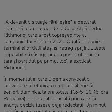
„A devenit o situaţie fără ieşire”, a declarat
duminică fostul oficial de la Casa Albă Cedric
Richmond, care a fost copreşedinte al
campaniei lui Biden în 2020. Odată ce banii se
termină şi oficialii aleşi îşi retrag sprijinul, „este
imposibil să câştigi, iar el a pus întotdeauna
ţara şi partidul pe primul loc”, a explicat
Richmond.
În momentul în care Biden a convocat o
convorbire telefonică cu toţi consilierii săi
seniori, duminică, la ora locală 13:45 (20:45, ora
României), o declaraţie oficială prin care îşi
anunţa decizia fusese deja redactată. Un minut
mai târziu, pe contul său de X a fost postată