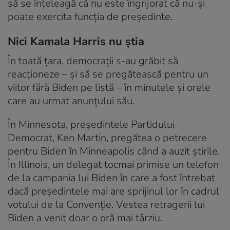
să se înţeleagă că nu este îngrijorat că nu-şi
poate exercita funcţia de preşedinte.
Nici Kamala Harris nu știa
În toată ţara, democraţii s-au grăbit să
reacţioneze – şi să se pregătească pentru un
viitor fără Biden pe listă – în minutele şi orele
care au urmat anunţului său.
În Minnesota, preşedintele Partidului
Democrat, Ken Martin, pregătea o petrecere
pentru Biden în Minneapolis când a auzit ştirile.
În Illinois, un delegat tocmai primise un telefon
de la campania lui Biden în care a fost întrebat
dacă președintele mai are sprijinul lor în cadrul
votului de la Convenţie. Vestea retragerii lui
Biden a venit doar o oră mai târziu.