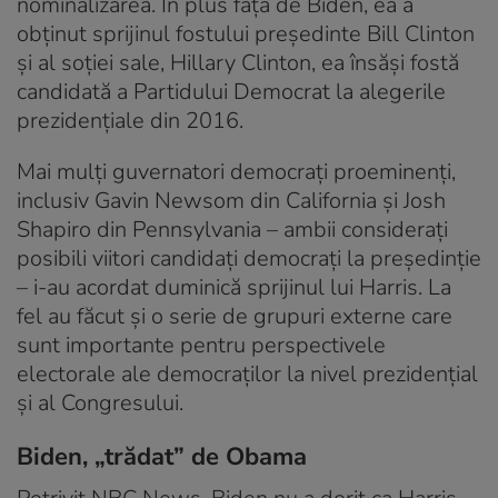
nominalizarea. În plus faţă de Biden, ea a
obţinut sprijinul fostului preşedinte Bill Clinton
şi al soţiei sale, Hillary Clinton, ea însăşi fostă
candidată a Partidului Democrat la alegerile
prezidenţiale din 2016.
Mai mulţi guvernatori democraţi proeminenţi,
inclusiv Gavin Newsom din California şi Josh
Shapiro din Pennsylvania – ambii consideraţi
posibili viitori candidaţi democraţi la preşedinţie
– i-au acordat duminică sprijinul lui Harris. La
fel au făcut şi o serie de grupuri externe care
sunt importante pentru perspectivele
electorale ale democraţilor la nivel prezidenţial
şi al Congresului.
Biden, „trădat” de Obama