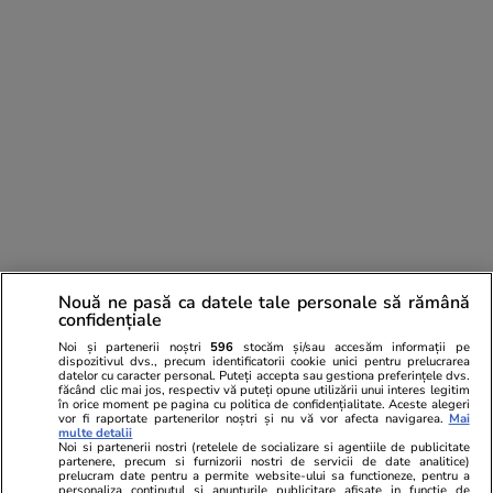
Nouă ne pasă ca datele tale personale să rămână
confidențiale
Noi și partenerii noștri
596
stocăm și/sau accesăm informații pe
dispozitivul dvs., precum identificatorii cookie unici pentru prelucrarea
datelor cu caracter personal. Puteți accepta sau gestiona preferințele dvs.
Comentarii
(2)
făcând clic mai jos, respectiv vă puteți opune utilizării unui interes legitim
în orice moment pe pagina cu politica de confidențialitate. Aceste alegeri
vor fi raportate partenerilor noștri și nu vă vor afecta navigarea.
Mai
multe detalii
Trandafir
23.07.2024, 12:20
Noi si partenerii nostri (retelele de socializare si agentiile de publicitate
partenere, precum si furnizorii nostri de servicii de date analitice)
Tradat ? Din contra. I s-a facut un mare bine. Deabia
prelucram date pentru a permite website-ului sa functioneze, pentru a
personaliza continutul si anunturile publicitare afisate in functie de