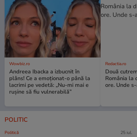
Wowbiz.ro
Redactia.ro
Andreea Ibacka a izbucnit în
Două cutrem
plâns! Ce a emoționat-o până la
România la d
lacrimi pe vedetă: „Nu-mi mai e
ore. Unde s
rușine să fiu vulnerabilă”
POLITIC
Politică
25 iul.