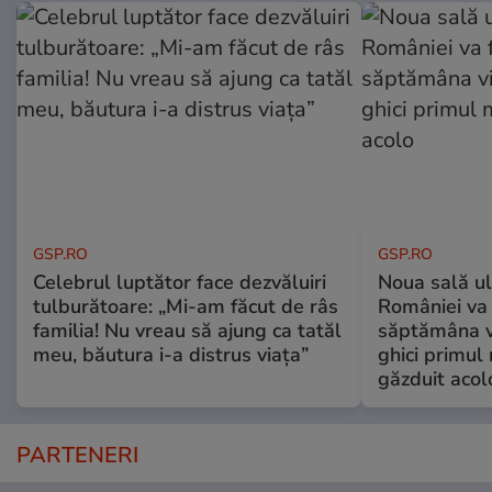
GSP.RO
GSP.RO
Celebrul luptător face dezvăluiri
Noua sală u
tulburătoare: „Mi-am făcut de râs
României va 
familia! Nu vreau să ajung ca tatăl
săptămâna vi
meu, băutura i-a distrus viața”
ghici primul 
găzduit acol
PARTENERI