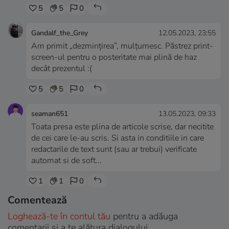
5
5
0
Gandalf_the_Grey
12.05.2023, 23:55
Am primit „dezmințirea”, mulțumesc. Păstrez print-
screen-ul pentru o posteritate mai plină de haz
decât prezentul :(
5
5
0
seaman651
13.05.2023, 09:33
Toata presa este plina de articole scrise, dar necitite
de cei care le-au scris. Si asta in conditiile in care
redactarile de text sunt (sau ar trebui) verificate
automat si de soft...
1
1
0
Comentează
Loghează-te în contul tău
pentru a adăuga
comentarii și a te alătura dialogului.