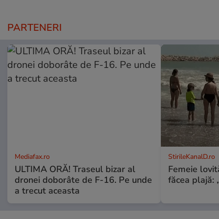
PARTENERI
Mediafax.ro
StirileKanalD.ro
ULTIMA ORĂ! Traseul bizar al
Femeie lovit
dronei doborâte de F-16. Pe unde
făcea plajă: „
a trecut aceasta