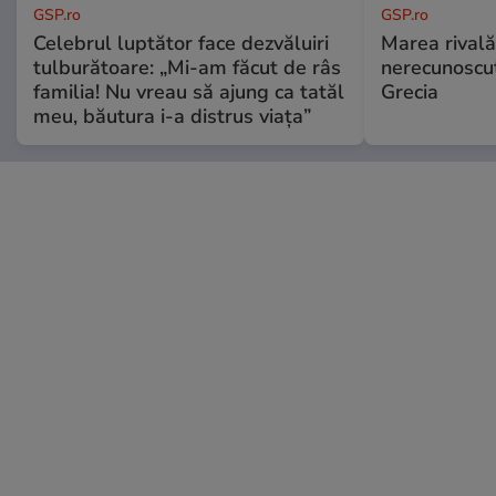
GSP.ro
GSP.ro
Celebrul luptător face dezvăluiri
Marea rivală
tulburătoare: „Mi-am făcut de râs
nerecunoscut
familia! Nu vreau să ajung ca tatăl
Grecia
meu, băutura i-a distrus viața”