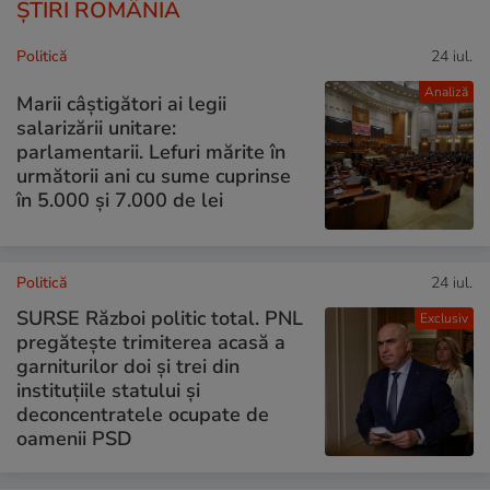
ȘTIRI ROMÂNIA
Politică
24 iul.
Analiză
Marii câștigători ai legii
salarizării unitare:
parlamentarii. Lefuri mărite în
următorii ani cu sume cuprinse
în 5.000 și 7.000 de lei
Politică
24 iul.
SURSE Război politic total. PNL
Exclusiv
pregătește trimiterea acasă a
garniturilor doi și trei din
instituțiile statului și
deconcentratele ocupate de
oamenii PSD