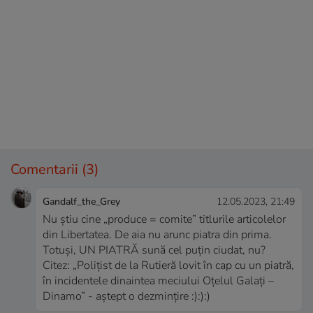
Comentarii
(3)
Gandalf_the_Grey
12.05.2023, 21:49
Nu știu cine „produce = comite” titlurile articolelor
din Libertatea. De aia nu arunc piatra din prima.
Totuși, UN PIATRĂ sună cel puțin ciudat, nu?
Citez: „Poliţist de la Rutieră lovit în cap cu un piatră,
în incidentele dinaintea meciului Oţelul Galaţi –
Dinamo” - aștept o dezmințire :):):)