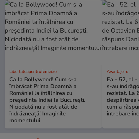
Libertateapentrufemei.ro
Avantaje.ro
Ca la Bollywood! Cum s-a
Ea - 52, el 
îmbrăcat Prima Doamnă a
s-au îndrăgos
României la întâlnirea cu
rezistat. La 
președinta Indiei la București.
despărțirea 
Niciodată nu a fost atât de
cum a răspu
îndrăzneață! Imaginile
întrebare i
momentului