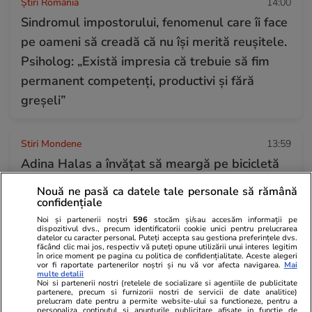
Știri România
14:00
Sindromul impostorului, fenomenul care îi face
pe oameni să creadă că nu își merită reușitele.
Psiholog: „Există impresia că trebuie să fim
permanent competenți, productivi și fără
greșeli”
Stiri Mondene
13:59
Adina Halas a învățat să meargă pe bicicletă
la 46 de ani: „Primul pas nu trebuie să fie
Nouă ne pasă ca datele tale personale să rămână
perfect”
confidențiale
Noi și partenerii noștri
596
stocăm și/sau accesăm informații pe
dispozitivul dvs., precum identificatorii cookie unici pentru prelucrarea
datelor cu caracter personal. Puteți accepta sau gestiona preferințele dvs.
Știri Externe
13:51
făcând clic mai jos, respectiv vă puteți opune utilizării unui interes legitim
în orice moment pe pagina cu politica de confidențialitate. Aceste alegeri
Suspectul care a intrat cu mașina în mulțime la
vor fi raportate partenerilor noștri și nu vă vor afecta navigarea.
Mai
multe detalii
parada Pride din Berlin este căutat de poliție.
Noi si partenerii nostri (retelele de socializare si agentiile de publicitate
partenere, precum si furnizorii nostri de servicii de date analitice)
prelucram date pentru a permite website-ului sa functioneze, pentru a
Bilanț: un mort și 16 răniți
personaliza continutul si anunturile publicitare afisate in functie de