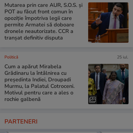
Mutarea prin care AUR, S.O.S. și
POT au făcut front comun în
opoziție împotriva legii care
permite Armatei să doboare
dronele neautorizate. CCR a
tranșat definitiv disputa
Politică
25 iul.
Cum a apărut Mirabela
Grădinaru la întâlnirea cu
președinta Indiei, Droupadi
Murmu, la Palatul Cotroceni.
Motivul pentru care a ales o
rochie galbenă
PARTENERI