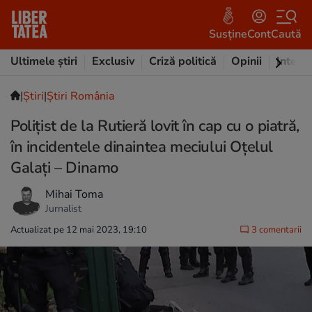
Susține
Cont
Caută
Ultimele știri
Exclusiv
Criză politică
Opinii
Intervi
|
Ştiri
|
Știri România
Poliţist de la Rutieră lovit în cap cu o piatră,
în incidentele dinaintea meciului Oţelul
Galaţi – Dinamo
Mihai Toma
Jurnalist
Actualizat pe 12 mai 2023, 19:10
3 comentarii