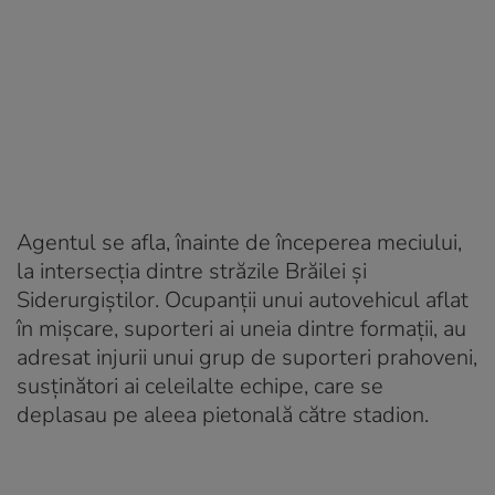
Agentul se afla, înainte de începerea meciului,
la intersecţia dintre străzile Brăilei şi
Siderurgiştilor. Ocupanţii unui autovehicul aflat
în mişcare, suporteri ai uneia dintre formații, au
adresat injurii unui grup de suporteri prahoveni,
susţinători ai celeilalte echipe, care se
deplasau pe aleea pietonală către stadion.