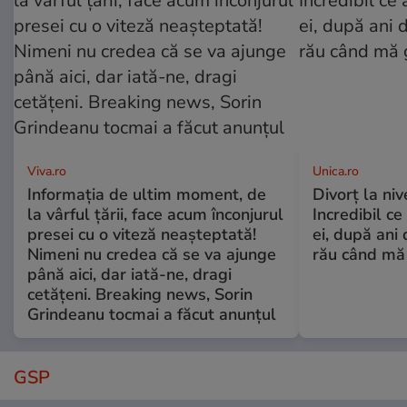
Viva.ro
Unica.ro
Informația de ultim moment, de
Divorț la nive
la vârful țării, face acum înconjurul
Incredibil ce
presei cu o viteză neașteptată!
ei, după ani 
Nimeni nu credea că se va ajunge
rău când mă
până aici, dar iată-ne, dragi
cetățeni. Breaking news, Sorin
Grindeanu tocmai a făcut anunțul
GSP