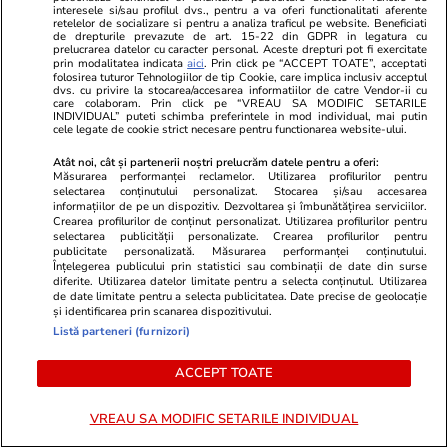
interesele si/sau profilul dvs., pentru a va oferi functionalitati aferente
retelelor de socializare si pentru a analiza traficul pe website. Beneficiati
de drepturile prevazute de art. 15-22 din GDPR in legatura cu
prelucrarea datelor cu caracter personal. Aceste drepturi pot fi exercitate
Stiri Mondene
13:36
prin modalitatea indicata
aici
. Prin click pe “ACCEPT TOATE”, acceptati
Vedete din România care nu au studii
folosirea tuturor Tehnologiilor de tip Cookie, care implica inclusiv acceptul
dvs. cu privire la stocarea/accesarea informatiilor de catre Vendor-ii cu
care colaboram. Prin click pe “VREAU SA MODIFIC SETARILE
superioare. Și-au construit cariere de succes
INDIVIDUAL” puteti schimba preferintele in mod individual, mai putin
cele legate de cookie strict necesare pentru functionarea website-ului.
fără diplomă
Atât noi, cât și partenerii noștri prelucrăm datele pentru a oferi:
Măsurarea performanței reclamelor. Utilizarea profilurilor pentru
selectarea conținutului personalizat. Stocarea și/sau accesarea
Citește mai multe
informațiilor de pe un dispozitiv. Dezvoltarea și îmbunătățirea serviciilor.
Crearea profilurilor de conținut personalizat. Utilizarea profilurilor pentru
selectarea publicității personalizate. Crearea profilurilor pentru
publicitate personalizată. Măsurarea performanței conținutului.
TRENDING
Înțelegerea publicului prin statistici sau combinații de date din surse
diferite. Utilizarea datelor limitate pentru a selecta conținutul. Utilizarea
de date limitate pentru a selecta publicitatea. Date precise de geolocație
Politică
25 iul.
și identificarea prin scanarea dispozitivului.
Listă parteneri (furnizori)
Mutarea prin care AUR, S.O.S. și POT au făcut
front comun în opoziție împotriva legii care
ACCEPT TOATE
permite Armatei să doboare dronele
VREAU SA MODIFIC SETARILE INDIVIDUAL
neautorizate. CCR a tranșat definitiv disputa