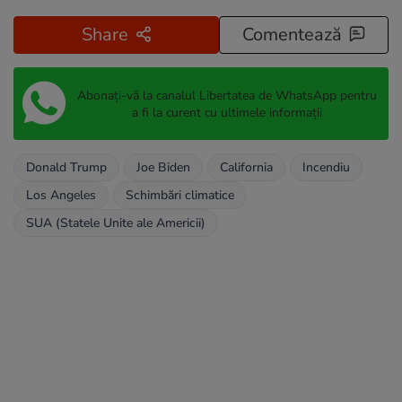
Share
Comentează
Abonați-vă la canalul Libertatea de WhatsApp pentru
a fi la curent cu ultimele informații
Donald Trump
Joe Biden
California
Incendiu
Los Angeles
Schimbări climatice
SUA (Statele Unite ale Americii)