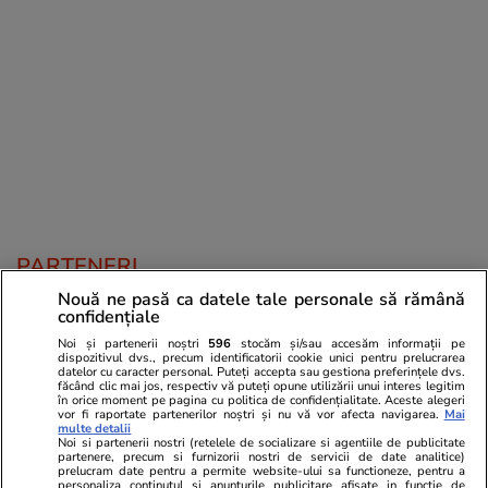
PARTENERI
Nouă ne pasă ca datele tale personale să rămână
confidențiale
Noi și partenerii noștri
596
stocăm și/sau accesăm informații pe
dispozitivul dvs., precum identificatorii cookie unici pentru prelucrarea
datelor cu caracter personal. Puteți accepta sau gestiona preferințele dvs.
făcând clic mai jos, respectiv vă puteți opune utilizării unui interes legitim
în orice moment pe pagina cu politica de confidențialitate. Aceste alegeri
vor fi raportate partenerilor noștri și nu vă vor afecta navigarea.
Mai
multe detalii
Noi si partenerii nostri (retelele de socializare si agentiile de publicitate
partenere, precum si furnizorii nostri de servicii de date analitice)
prelucram date pentru a permite website-ului sa functioneze, pentru a
personaliza continutul si anunturile publicitare afisate in functie de