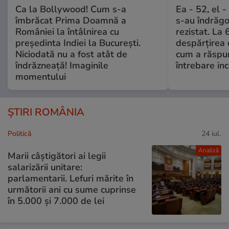
Ca la Bollywood! Cum s-a
Ea - 52, el 
îmbrăcat Prima Doamnă a
s-au îndrăgos
României la întâlnirea cu
rezistat. La 
președinta Indiei la București.
despărțirea 
Niciodată nu a fost atât de
cum a răspu
îndrăzneață! Imaginile
întrebare i
momentului
ȘTIRI ROMÂNIA
Politică
24 iul.
Analiză
Marii câștigători ai legii
salarizării unitare:
parlamentarii. Lefuri mărite în
următorii ani cu sume cuprinse
în 5.000 și 7.000 de lei