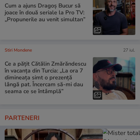
Cum a ajuns Dragoș Bucur să
joace în două seriale la Pro TV:
„Propunerile au venit simultan”
Stiri Mondene
27 iul.
Ce a pățit Cătălin Zmărăndescu
în vacanța din Turcia: „La ora 7
dimineața simt o prezență
lângă pat. Încercam să-mi dau
seama ce se întâmplă”
PARTENERI