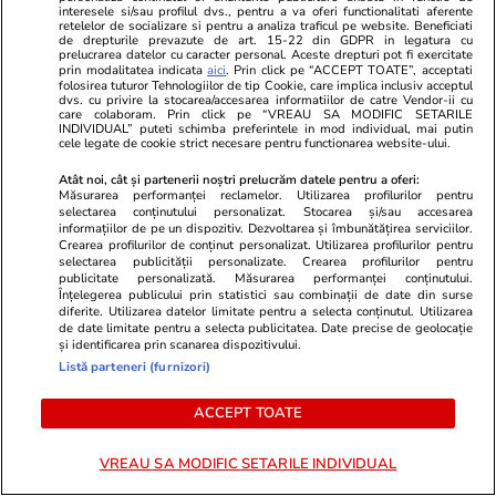
interesele si/sau profilul dvs., pentru a va oferi functionalitati aferente
retelelor de socializare si pentru a analiza traficul pe website. Beneficiati
Combinaţii răcoritoare de apă
de drepturile prevazute de art. 15-22 din GDPR in legatura cu
prelucrarea datelor cu caracter personal. Aceste drepturi pot fi exercitate
cu fructe şi plante aromatice
prin modalitatea indicata
aici
. Prin click pe “ACCEPT TOATE”, acceptati
folosirea tuturor Tehnologiilor de tip Cookie, care implica inclusiv acceptul
pentru vară
dvs. cu privire la stocarea/accesarea informatiilor de catre Vendor-ii cu
care colaboram. Prin click pe “VREAU SA MODIFIC SETARILE
INDIVIDUAL” puteti schimba preferintele in mod individual, mai putin
cele legate de cookie strict necesare pentru functionarea website-ului.
Atât noi, cât și partenerii noștri prelucrăm datele pentru a oferi:
Măsurarea performanței reclamelor. Utilizarea profilurilor pentru
Știri România
07:00
selectarea conținutului personalizat. Stocarea și/sau accesarea
informațiilor de pe un dispozitiv. Dezvoltarea și îmbunătățirea serviciilor.
Românul închis în Gulag-ul lui
Analiză
Crearea profilurilor de conținut personalizat. Utilizarea profilurilor pentru
Putin. Adrian David Kercso
selectarea publicității personalizate. Crearea profilurilor pentru
publicitate personalizată. Măsurarea performanței conținutului.
afirmă că agenți FSB l-au
Înțelegerea publicului prin statistici sau combinații de date din surse
diferite. Utilizarea datelor limitate pentru a selecta conținutul. Utilizarea
torturat pentru a recunoaște
de date limitate pentru a selecta publicitatea. Date precise de geolocație
și identificarea prin scanarea dispozitivului.
acuzații de spionaj: „M-au ridicat
Listă parteneri (furnizori)
într-un cârlig până când
ACCEPT TOATE
încheieturile mi-au ajuns la
nivelul capului”
VREAU SA MODIFIC SETARILE INDIVIDUAL