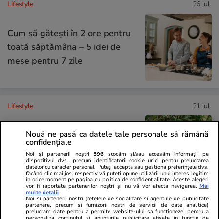
Lifestyle
26 iul.
Cum să gătești în 2 ore pentru
toată săptămâna – 5 idei de
mese pentru 7 zile
Lifestyle
21 iul.
Ghidul udării corecte pe timp de
Nouă ne pasă ca datele tale personale să rămână
confidențiale
caniculă: când, cât şi cum udăm
Noi și partenerii noștri
596
stocăm și/sau accesăm informații pe
plantele
dispozitivul dvs., precum identificatorii cookie unici pentru prelucrarea
datelor cu caracter personal. Puteți accepta sau gestiona preferințele dvs.
făcând clic mai jos, respectiv vă puteți opune utilizării unui interes legitim
în orice moment pe pagina cu politica de confidențialitate. Aceste alegeri
vor fi raportate partenerilor noștri și nu vă vor afecta navigarea.
Mai
multe detalii
Noi si partenerii nostri (retelele de socializare si agentiile de publicitate
partenere, precum si furnizorii nostri de servicii de date analitice)
Lifestyle
15 iul.
prelucram date pentru a permite website-ului sa functioneze, pentru a
personaliza continutul si anunturile publicitare afisate in functie de