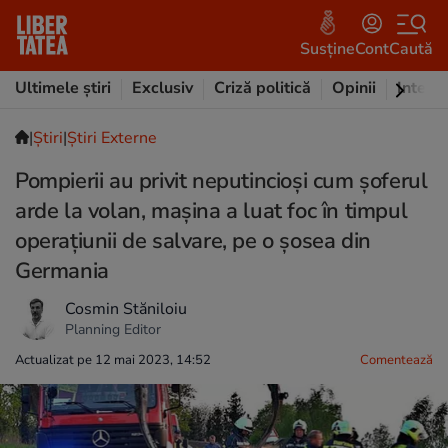
Susține
Cont
Caută
Ultimele știri
Exclusiv
Criză politică
Opinii
Intervi
|
Ştiri
|
Știri Externe
Pompierii au privit neputincioși cum șoferul
arde la volan, mașina a luat foc în timpul
operațiunii de salvare, pe o șosea din
Germania
Cosmin Stăniloiu
Planning Editor
Actualizat pe 12 mai 2023, 14:52
Comentează