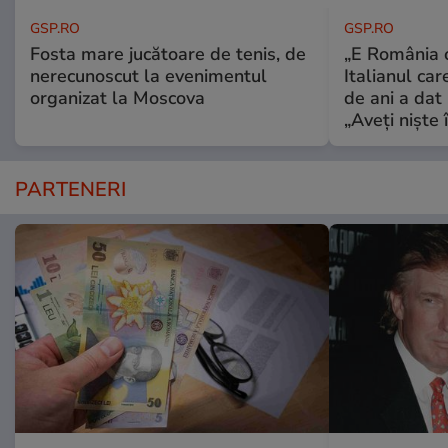
GSP.RO
GSP.RO
Fosta mare jucătoare de tenis, de
„E România o
nerecunoscut la evenimentul
Italianul car
organizat la Moscova
de ani a dat 
„Aveți niște î
PARTENERI