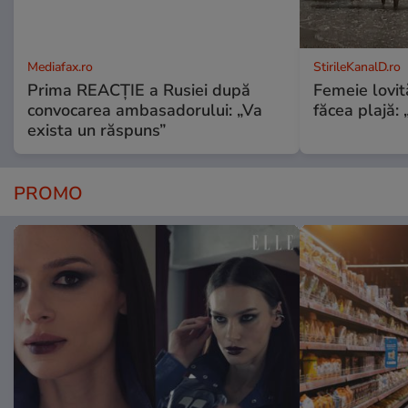
Mediafax.ro
StirileKanalD.ro
Prima REACȚIE a Rusiei după
Femeie lovit
convocarea ambasadorului: „Va
făcea plajă: „
exista un răspuns”
PROMO