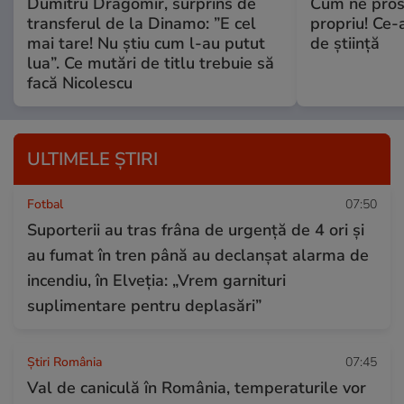
Dumitru Dragomir, surprins de
Cum ne prost
transferul de la Dinamo: ”E cel
propriu! Ce-
mai tare! Nu știu cum l-au putut
de știință
lua”. Ce mutări de titlu trebuie să
facă Nicolescu
ULTIMELE ȘTIRI
Fotbal
07:50
Suporterii au tras frâna de urgență de 4 ori și
au fumat în tren până au declanșat alarma de
incendiu, în Elveția: „Vrem garnituri
suplimentare pentru deplasări”
Știri România
07:45
Val de caniculă în România, temperaturile vor