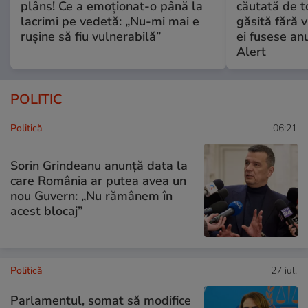
plâns! Ce a emoționat-o până la
căutată de t
lacrimi pe vedetă: „Nu-mi mai e
găsită fără v
rușine să fiu vulnerabilă”
ei fusese anu
Alert
POLITIC
Politică
06:21
Sorin Grindeanu anunță data la
care România ar putea avea un
nou Guvern: „Nu rămânem în
acest blocaj”
Politică
27 iul.
Parlamentul, somat să modifice