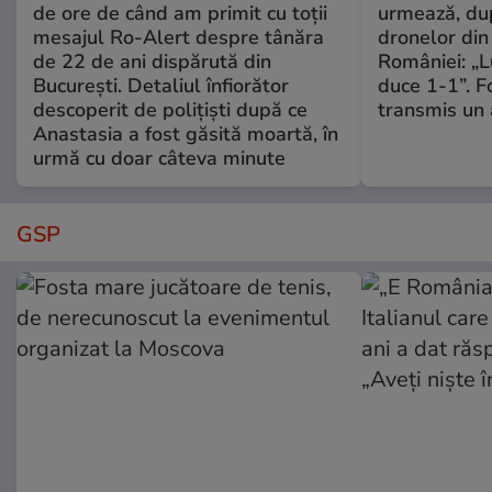
de ore de când am primit cu toții
urmează, du
mesajul Ro-Alert despre tânăra
dronelor din 
de 22 de ani dispărută din
României: „L
București. Detaliul înfiorător
duce 1-1”. F
descoperit de polițiști după ce
transmis un 
Anastasia a fost găsită moartă, în
urmă cu doar câteva minute
GSP