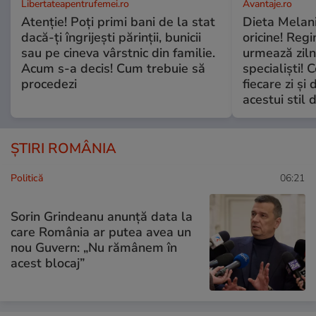
Libertateapentrufemei.ro
Avantaje.ro
Atenție! Poți primi bani de la stat
Dieta Melan
dacă-ți îngrijești părinții, bunicii
oricine! Regi
sau pe cineva vârstnic din familie.
urmează zilni
Acum s-a decis! Cum trebuie să
specialiști! 
procedezi
fiecare zi și 
acestui stil 
ȘTIRI ROMÂNIA
Politică
06:21
Sorin Grindeanu anunță data la
care România ar putea avea un
nou Guvern: „Nu rămânem în
acest blocaj”