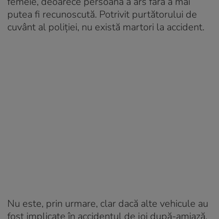
femeie, deoarece persoana a ars fără a mai
putea fi recunoscută. Potrivit purtătorului de
cuvânt al poliției, nu există martori la accident.
Nu este, prin urmare, clar dacă alte vehicule au
fost implicate în accidentul de joi după-amiază.