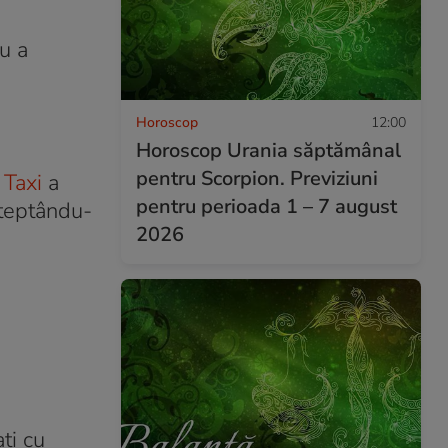
ru a
Horoscop
12:00
Horoscop Urania săptămânal
pentru Scorpion. Previziuni
 Taxi
a
pentru perioada 1 – 7 august
șteptându-
2026
ți cu