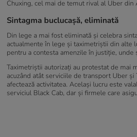
Chuxing, cel mai de temut rival al Uber din 
Sintagma buclucașă, eliminată
Din lege a mai fost eliminată și celebra si
actualmente în lege și taximetriștii din alte l
pentru a contesta amenzile în justiție, unde ș
Taximetriștii autorizați au protestat de mai m
acuzând atât serviciile de transport Uber și Ta
afectează activitatea. Același lucru este valab
serviciul Black Cab, dar și firmele care asi