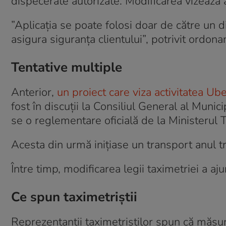
dispecerate autorizate. Modificarea vizează ac
”Aplicația se poate folosi doar de către un dis
asigura siguranța clientului”, potrivit ordonan
Tentative multiple
Anterior,
un proiect care viza activitatea Ube
fost în discuții la Consiliul General al Muni
se o reglementare oficială de la Ministerul T
Acesta din urmă inițiase un transport anul tr
Între timp, modificarea legii taximetriei a aju
Ce spun taximetriștii
Reprezentanții taximetriștilor spun că măsuri