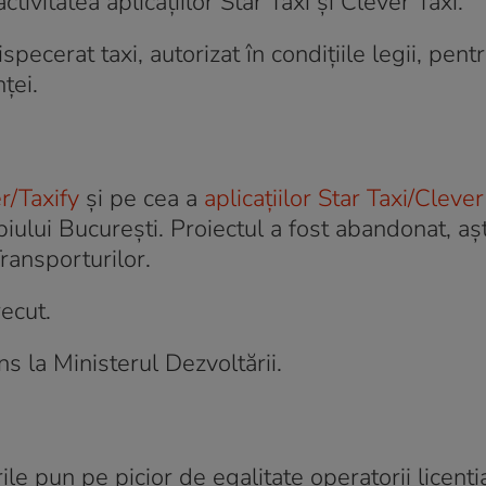
tivitatea aplicațiilor Star Taxi și Clever Taxi.
pecerat taxi, autorizat în condițiile legii, pent
ței.
r/Taxify
și pe cea a
aplicațiilor Star Taxi/Clever
cipiului București. Proiectul a fost abandonat, a
ransporturilor.
ecut.
ns la Ministerul Dezvoltării.
le pun pe picior de egalitate operatorii licenția