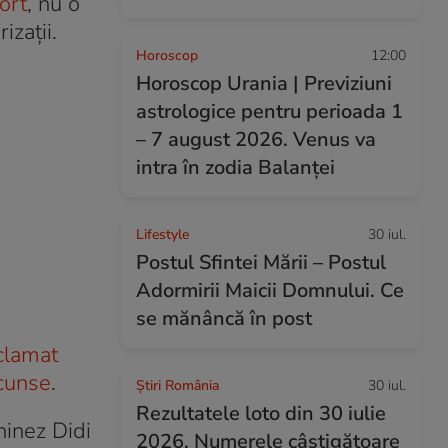
ort
, nu o
izații.
Horoscop
12:00
Horoscop Urania | Previziuni
astrologice pentru perioada 1
– 7 august 2026. Venus va
intra în zodia Balanței
Lifestyle
30 iul.
Postul Sfintei Mării – Postul
Adormirii Maicii Domnului. Ce
se mănâncă în post
eclamat
scunse
.
Știri România
30 iul.
Rezultatele loto din 30 iulie
hinez Didi
2026. Numerele câștigătoare