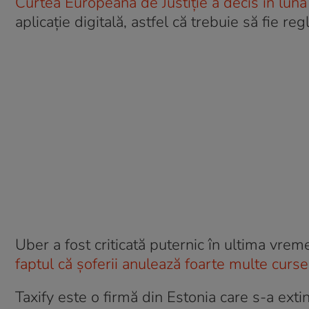
Curtea Europeană de Justiție a decis în lun
aplicație digitală, astfel că trebuie să fie reg
Uber a fost criticată puternic în ultima vreme î
faptul că șoferii anulează foarte multe curse
Taxify este o firmă din Estonia care s-a exti