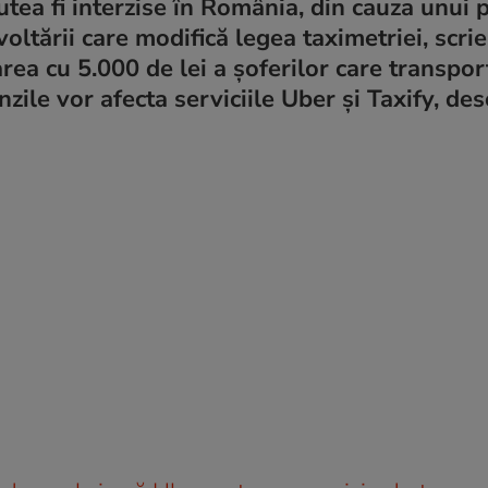
utea fi interzise în România, din cauza unui 
ltării care modifică legea taximetriei, scrie
ea cu 5.000 de lei a șoferilor care transpor
ile vor afecta serviciile Uber și Taxify, de