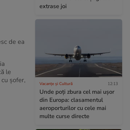
extrase joi
sesc de ea
ia
că le
 cu șofer,
Vacanțe și Cultură
12:13
Unde poți zbura cel mai ușor
din Europa: clasamentul
aeroporturilor cu cele mai
multe curse directe