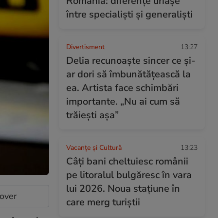
România: diferențe uriașe
între specialiști și generaliști
Divertisment
13:27
Delia recunoaște sincer ce și-
ar dori să îmbunătățească la
ea. Artista face schimbări
importante. „Nu ai cum să
trăiești așa”
Vacanțe și Cultură
13:23
Câți bani cheltuiesc românii
pe litoralul bulgăresc în vara
lui 2026. Noua stațiune în
cover
care merg turiștii