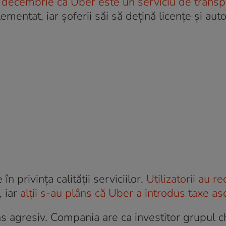
a decembrie că Uber este un serviciu de transp
lementat, iar șoferii săi să dețină licențe și autor
n privința calității serviciilor.
Utilizatorii au r
, iar
alții s-au plâns că Uber a introdus taxe a
ns agresiv. Compania are ca investitor grupul c