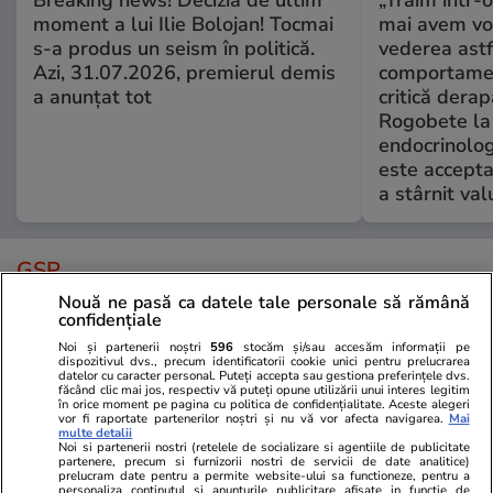
Breaking news! Decizia de ultim
„Trăim într-
moment a lui Ilie Bolojan! Tocmai
mai avem vo
s-a produs un seism în politică.
vederea astf
Azi, 31.07.2026, premierul demis
comportamen
a anunțat tot
critică derap
Rogobete la
endocrinolog
este accepta
a stârnit valu
GSP
Nouă ne pasă ca datele tale personale să rămână
confidențiale
Noi și partenerii noștri
596
stocăm și/sau accesăm informații pe
dispozitivul dvs., precum identificatorii cookie unici pentru prelucrarea
datelor cu caracter personal. Puteți accepta sau gestiona preferințele dvs.
făcând clic mai jos, respectiv vă puteți opune utilizării unui interes legitim
în orice moment pe pagina cu politica de confidențialitate. Aceste alegeri
vor fi raportate partenerilor noștri și nu vă vor afecta navigarea.
Mai
multe detalii
Noi si partenerii nostri (retelele de socializare si agentiile de publicitate
partenere, precum si furnizorii nostri de servicii de date analitice)
prelucram date pentru a permite website-ului sa functioneze, pentru a
personaliza continutul si anunturile publicitare afisate in functie de