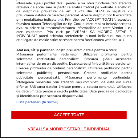
interesele si/sau profilul dvs., pentru a va oferi functionalitati aferente
retelelor de socializare si pentru a analiza traficul pe website. Beneficiati
de drepturile prevazute de art. 15-22 din GDPR in legatura cu
prelucrarea datelor cu caracter personal. Aceste drepturi pot fi exercitate
GSP.RO
GSP.RO
prin modalitatea indicata
aici
. Prin click pe “ACCEPT TOATE”, acceptati
folosirea tuturor Tehnologiilor de tip Cookie, care implica inclusiv acceptul
Vești dure de la Floreasca, după
„Cea mai sex
dvs. cu privire la stocarea/accesarea informatiilor de catre Vendor-ii cu
care colaboram. Prin click pe “VREAU SA MODIFIC SETARILE
accidentul celor de la Dinamo 2:
lume” și-a în
INDIVIDUAL” puteti schimba preferintele in mod individual, mai putin
„Traumatism cranio-cerebral grav.
ținută îndră
cele legate de cookie strict necesare pentru functionarea website-ului.
Intubat și ventilat mecanic”
Atât noi, cât și partenerii noștri prelucrăm datele pentru a oferi:
Măsurarea performanței reclamelor. Utilizarea profilurilor pentru
selectarea conținutului personalizat. Stocarea și/sau accesarea
informațiilor de pe un dispozitiv. Dezvoltarea și îmbunătățirea serviciilor.
PARTENERI
Crearea profilurilor de conținut personalizat. Utilizarea profilurilor pentru
selectarea publicității personalizate. Crearea profilurilor pentru
publicitate personalizată. Măsurarea performanței conținutului.
Înțelegerea publicului prin statistici sau combinații de date din surse
diferite. Utilizarea datelor limitate pentru a selecta conținutul. Utilizarea
de date limitate pentru a selecta publicitatea. Date precise de geolocație
și identificarea prin scanarea dispozitivului.
Listă parteneri (furnizori)
ACCEPT TOATE
VREAU SA MODIFIC SETARILE INDIVIDUAL