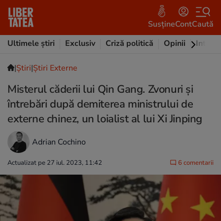
Susține
Cont
Caută
Ultimele știri
Exclusiv
Criză politică
Opinii
Intervi
|
Ştiri
|
Știri Externe
Misterul căderii lui Qin Gang. Zvonuri și
întrebări după demiterea ministrului de
externe chinez, un loialist al lui Xi Jinping
Adrian Cochino
Actualizat pe 27 iul. 2023, 11:42
6 comentarii