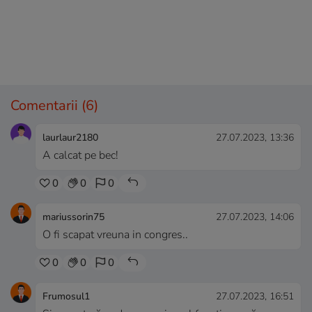
Comentarii
(6)
laurlaur2180
27.07.2023, 13:36
A calcat pe bec!
0
0
0
mariussorin75
27.07.2023, 14:06
O fi scapat vreuna in congres..
0
0
0
Frumosul1
27.07.2023, 16:51