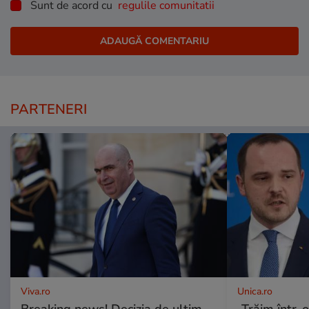
Sunt de acord cu
regulile comunitatii
PARTENERI
Viva.ro
Unica.ro