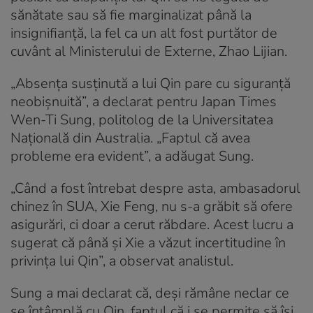
sănătate sau să fie marginalizat până la
insignifianță, la fel ca un alt fost purtător de
cuvânt al Ministerului de Externe, Zhao Lijian.
„Absența susținută a lui Qin pare cu siguranță
neobișnuită”, a declarat pentru Japan Times
Wen-Ti Sung, politolog de la Universitatea
Națională din Australia. „Faptul că avea
probleme era evident”, a adăugat Sung.
„Când a fost întrebat despre asta, ambasadorul
chinez în SUA, Xie Feng, nu s-a grăbit să ofere
asigurări, ci doar a cerut răbdare. Acest lucru a
sugerat că până și Xie a văzut incertitudine în
privința lui Qin”, a observat analistul.
Sung a mai declarat că, deși rămâne neclar ce
se întâmplă cu Qin, faptul că i se permite să își