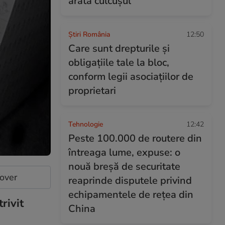
arată culcușul
Știri România
12:50
Care sunt drepturile şi
obligaţiile tale la bloc,
conform legii asociaţiilor de
proprietari
Tehnologie
12:42
Peste 100.000 de routere din
întreaga lume, expuse: o
nouă breșă de securitate
cover
reaprinde disputele privind
echipamentele de rețea din
rivit
China