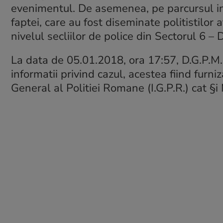
evenimentul. De asemenea, pe parcursul inv
faptei, care au fost diseminate politistilor a
nivelul secliilor de police din Sectorul 6 – 
La data de 05.01.2018, ora 17:57, D.G.P.M.
informatii privind cazul, acestea fiind furn
General al Politiei Romane (I.G.P.R.) cat §i 