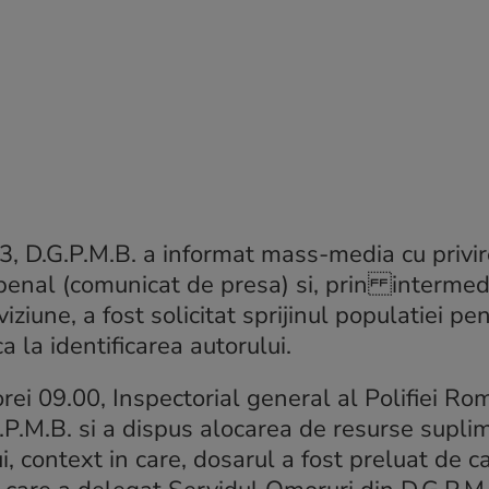
23, D.G.P.M.B. a informat mass-media cu privir
penal (comunicat de presa) si, prin
intermed
eviziune,
a fost solicitat sprijinul populatiei pe
 la identificarea autorului.
rei 09.00, Inspectorial general al Polifiei R
.P.M.B. si a
dispus alocarea de resurse supli
ui, context in care, dosarul a fost preluat de c