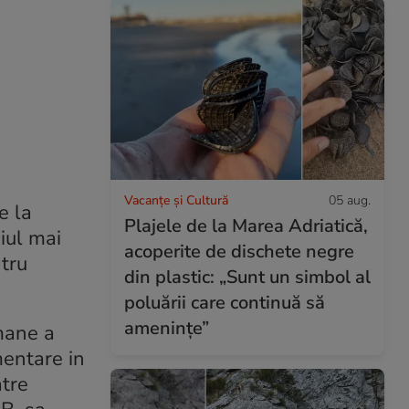
Vacanțe și Cultură
05 aug.
e la
Plajele de la Marea Adriatică,
iul mai
acoperite de dischete negre
ntru
din plastic: „Sunt un simbol al
poluării care continuă să
amenințe”
omane a
mentare
in
atre