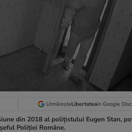
Urmărește
Libertatea
in Google Dis
iune din 2018 al polițistului Eugen Stan, pot
șeful Poliției Române.