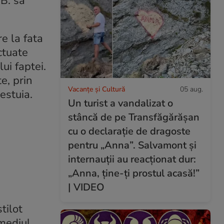
B. sa
re la fata
ctuate
ui faptei.
e, prin
Vacanțe și Cultură
05 aug.
cestuia.
Un turist a vandalizat o
stâncă de pe Transfăgărășan
cu o declarație de dragoste
pentru „Anna”. Salvamont și
internauții au reacționat dur:
„Anna, ține-ți prostul acasă!”
| VIDEO
tilot
rmediul