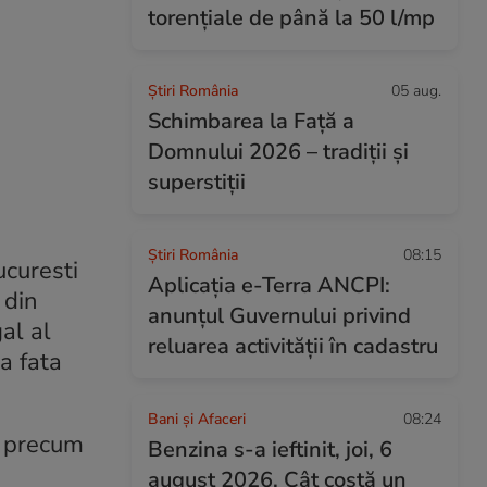
torențiale de până la 50 l/mp
Știri România
05 aug.
Schimbarea la Față a
Domnului 2026 – tradiții și
superstiții
Știri România
08:15
ucuresti
Aplicația e-Terra ANCPI:
 din
anunțul Guvernului privind
al al
reluarea activității în cadastru
a fata
Bani și Afaceri
08:24
e, precum
Benzina s-a ieftinit, joi, 6
august 2026. Cât costă un