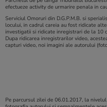
Parchetul de pe langa Tribunalul Bucuresti
efectueze activity de urmarire penala in ca
Serviciul Omoruri din D.G.P.M.B. si sperialis
locului,
in cadrul careia au fost ridicate al
investigatii si ridicate inregistrari de la 1
Dupa ridicarea inregistrarilor video, acestea
capturi
video,
noi imagini ale autorului (foto
Pe parcursul zilei de 06.01.2017, la nivelul 
fotografia autorului si semnalmentele acestu