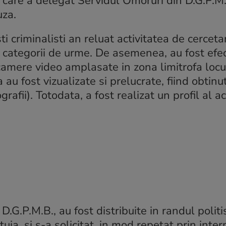
 care a delegat Servidul Omoruri din D.G.P.M.
uza.
ti criminalisti
an reluat activitatea de cerceta
te categorii de urme. De asemenea, au fost efe
0 camere video amplasate in zona limitrofa locul
 au fost vizualizate si prelucrate, fiind obtinut
grafii). Totodata, a fost realizat un profil al a
D.G.P.M.B., au fost distribuite in randul politis
ia, si s-a solicitat, in mod repetat prin inte