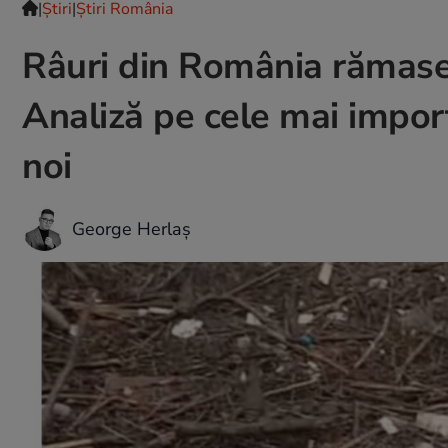
|
Ştiri
|
Știri România
Râuri din România rămase f
Analiză pe cele mai impor
noi
George Herlaș