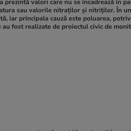
 prezintă valori care nu se încadrează în pa
ra sau valorile nitraților și nitriților. În u
ată, iar principala cauză este poluarea, potriv
 au fost realizate de proiectul civic de moni