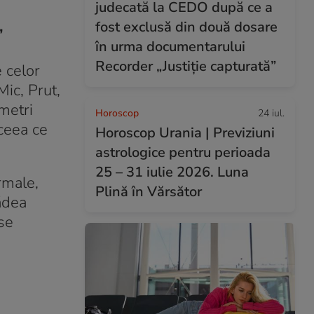
judecată la CEDO după ce a
fost exclusă din două dosare
”
în urma documentarului
Recorder „Justiție capturată”
 celor
ic, Prut,
ametri
Horoscop
24 iul.
 ceea ce
Horoscop Urania | Previziuni
astrologice pentru perioada
25 – 31 iulie 2026. Luna
rmale,
Plină în Vărsător
ădea
 se