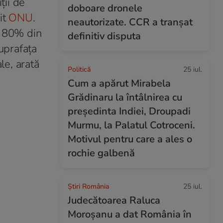
ții de
doboare dronele
it
ONU
.
neautorizate. CCR a tranșat
. 80% din
definitiv disputa
suprafața
le, arată
Politică
25 iul.
Cum a apărut Mirabela
Grădinaru la întâlnirea cu
președinta Indiei, Droupadi
Murmu, la Palatul Cotroceni.
Motivul pentru care a ales o
rochie galbenă
Știri România
25 iul.
Judecătoarea Raluca
Moroșanu a dat România în