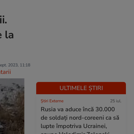
i.
 la
sept. 2023, 11:18
arii
ULTIMELE ȘTIRI
Știri Externe
25 iul.
Rusia va aduce încă 30.000
de soldaţi nord-coreeni ca să
lupte împotriva Ucrainei,