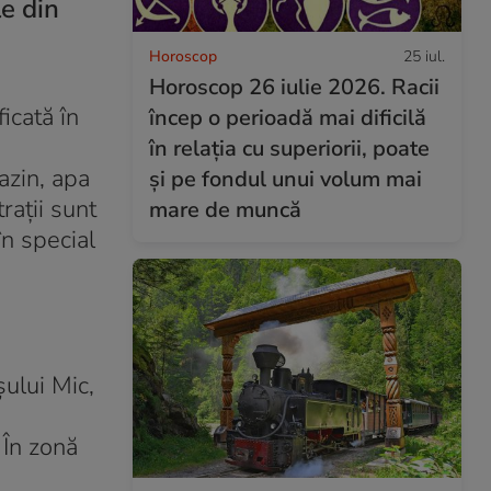
e din
Horoscop
25 iul.
Horoscop 26 iulie 2026. Racii
icată în
încep o perioadă mai dificilă
în relația cu superiorii, poate
azin, apa
și pe fondul unui volum mai
trații sunt
mare de muncă
în special
ului Mic,
 În zonă