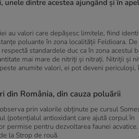
, unele dintre acestea ajungând și în apel
ei au valori care depășesc limitele, fiind identif
tanțe poluante în zona localității Feldioara. De
u respectă standardele duc ca în zona acestui b
itate mai mare de nitriți și nitrați. Nitriții și ni
este anumite valori, ei pot deveni periculoși, 
ri din România, din cauza poluării
observa prin valorile obținute pe cursul Someș
l (potențialul antioxidant care ajută corpul în
lor permise pentru dezvoltarea faunei acvatice.
 de la Strop de rouă.