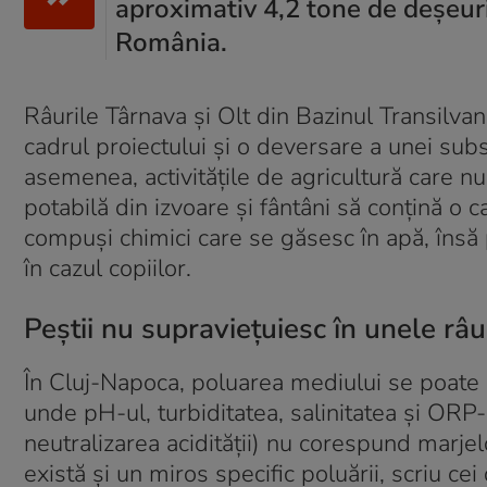
aproximativ 4,2 tone de deșeuri
România.
Râurile Târnava și Olt din Bazinul Transilvani
cadrul proiectului și o deversare a unei subs
asemenea, activitățile de agricultură care n
potabilă din izvoare și fântâni să conțină o cant
compuși chimici care se găsesc în apă, însă p
în cazul copiilor.
Peștii nu supraviețuiesc în unele râu
În Cluj-Napoca, poluarea mediului se poate 
unde pH-ul, turbiditatea, salinitatea și ORP-u
neutralizarea acidității) nu corespund marje
există și un miros specific poluării, scriu cei