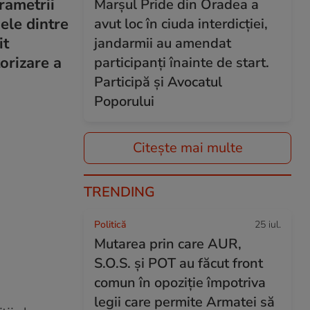
rametrii
Marșul Pride din Oradea a
nele dintre
avut loc în ciuda interdicției,
it
jandarmii au amendat
torizare a
participanți înainte de start.
Participă și Avocatul
Poporului
Citește mai multe
TRENDING
Politică
25 iul.
Mutarea prin care AUR,
S.O.S. și POT au făcut front
comun în opoziție împotriva
legii care permite Armatei să