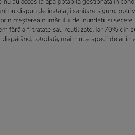
nu au acces la apă potabilă gestionată în condi
i nu dispun de instalații sanitare sigure, potriv
 prin creșterea numărului de inundații și secete
m fără a fi tratate sau reutilizate, iar 70% din 
 dispărând, totodată, mai multe specii de anima