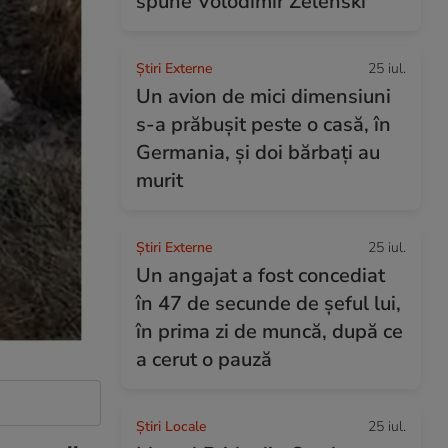
spune Volodimir Zelenski
Știri Externe
25 iul.
Un avion de mici dimensiuni
s-a prăbușit peste o casă, în
Germania, și doi bărbați au
murit
Știri Externe
25 iul.
Un angajat a fost concediat
în 47 de secunde de șeful lui,
în prima zi de muncă, după ce
a cerut o pauză
Știri Locale
25 iul.