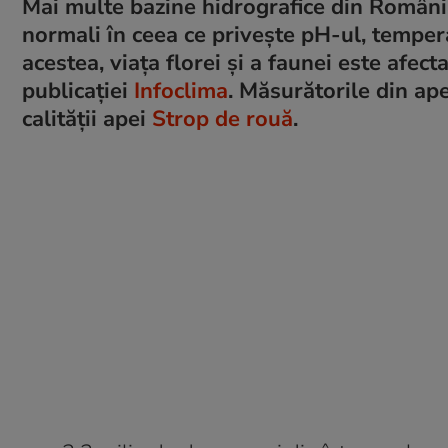
Mai multe bazine hidrografice din România
normali în ceea ce privește pH-ul, temperatu
acestea, viața florei și a faunei este afect
publicației
Infoclima
. Măsurătorile din ape
calității apei
Strop de rouă
.