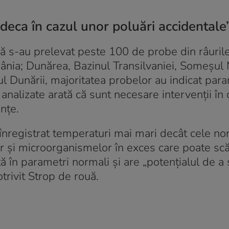
deca în cazul unor poluări accidentale
ouă s-au prelevat peste 100 de probe din râurile
nia; Dunărea, Bazinul Transilvaniei, Someșul M
ul Dunării, majoritatea probelor au indicat par
 analizate arată că sunt necesare intervenții în
nțe.
u înregistrat temperaturi mai mari decât cele no
or și microorganismelor în exces care poate sc
ă în parametri normali și are „potențialul de a
trivit Strop de rouă.