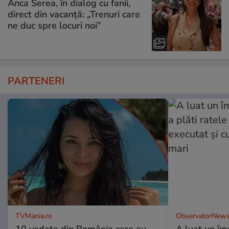
Anca Serea, în dialog cu fanii,
direct din vacanță: „Trenuri care
ne duc spre locuri noi”
PARTENERI
TVMania.ro
ObservatorNews
10 vedete din România care au
A luat un îm