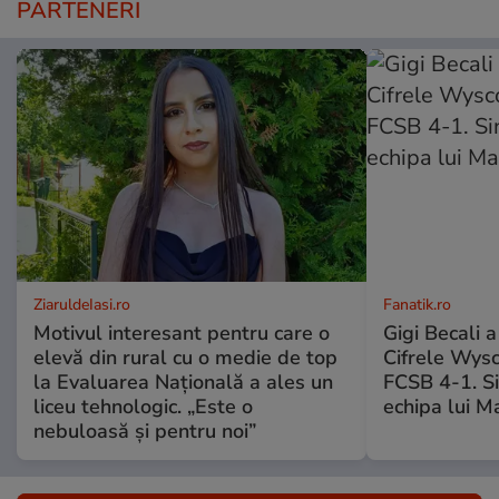
PARTENERI
ZiaruldeIasi.ro
Fanatik.ro
Motivul interesant pentru care o
Gigi Becali a
elevă din rural cu o medie de top
Cifrele Wys
la Evaluarea Națională a ales un
FCSB 4-1. Si
liceu tehnologic. „Este o
echipa lui M
nebuloasă și pentru noi”