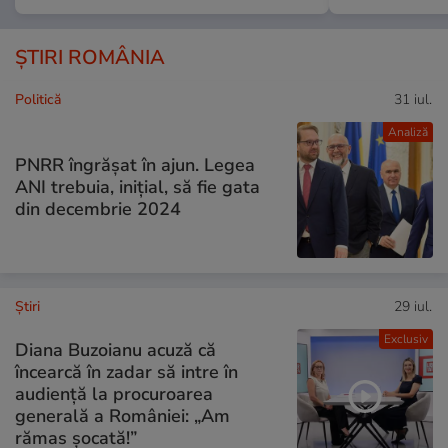
ȘTIRI ROMÂNIA
Politică
31 iul.
Analiză
PNRR îngrășat în ajun. Legea
ANI trebuia, inițial, să fie gata
din decembrie 2024
Ştiri
29 iul.
Exclusiv
Diana Buzoianu acuză că
încearcă în zadar să intre în
audiență la procuroarea
generală a României: „Am
rămas șocată!”