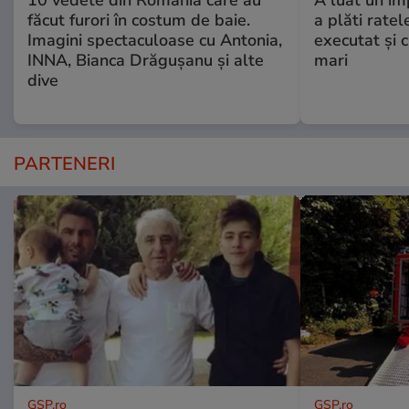
făcut furori în costum de baie.
a plăti ratel
Imagini spectaculoase cu Antonia,
executat şi c
INNA, Bianca Drăgușanu și alte
mari
dive
PARTENERI
GSP.ro
GSP.ro