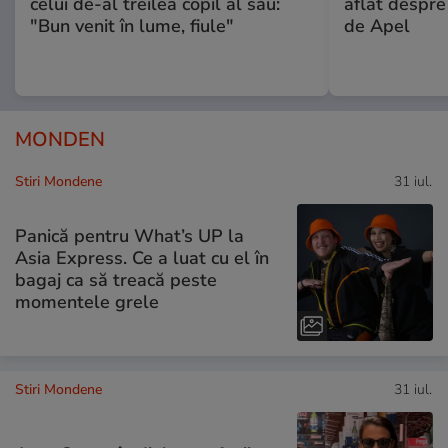
celui de-al treilea copil al său:
aflat despre
"Bun venit în lume, fiule"
de Apel
MONDEN
Stiri Mondene
31 iul.
Panică pentru What’s UP la
Asia Express. Ce a luat cu el în
bagaj ca să treacă peste
momentele grele
Stiri Mondene
31 iul.