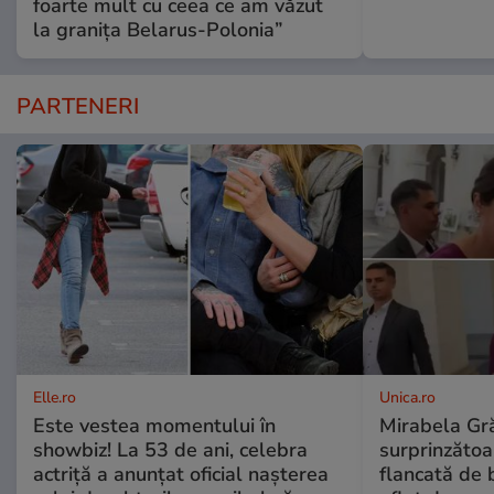
foarte mult cu ceea ce am văzut
la granița Belarus-Polonia”
PARTENERI
Elle.ro
Unica.ro
Este vestea momentului în
Mirabela Gră
showbiz! La 53 de ani, celebra
surprinzătoar
actriță a anunțat oficial nașterea
flancată de 