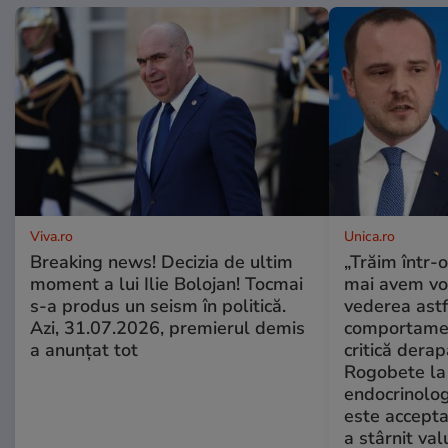
Viva.ro
Unica.ro
Breaking news! Decizia de ultim
„Trăim într-
moment a lui Ilie Bolojan! Tocmai
mai avem vo
s-a produs un seism în politică.
vederea astf
Azi, 31.07.2026, premierul demis
comportamen
a anunțat tot
critică derap
Rogobete la
endocrinolog
este accepta
a stârnit valu