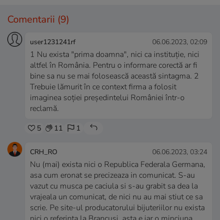
Comentarii
(9)
user1231241rf
06.06.2023, 02:09
1 Nu exista "prima doamna", nici ca instituție, nici
altfel în România. Pentru o informare corectă ar fi
bine sa nu se mai folosească această sintagma. 2
Trebuie lămurit în ce context firma a folosit
imaginea soției președintelui României într-o
reclamă.
5
11
1
CRH_RO
06.06.2023, 03:24
Nu (mai) exista nici o Republica Federala Germana,
asa cum eronat se precizeaza in comunicat. S-au
vazut cu musca pe caciula si s-au grabit sa dea la
vrajeala un comunicat, de nici nu au mai stiut ce sa
scrie. Pe site-ul producatorului bijuteriilor nu exista
nici o referinta la Brancusi, asta e iar o minciuna