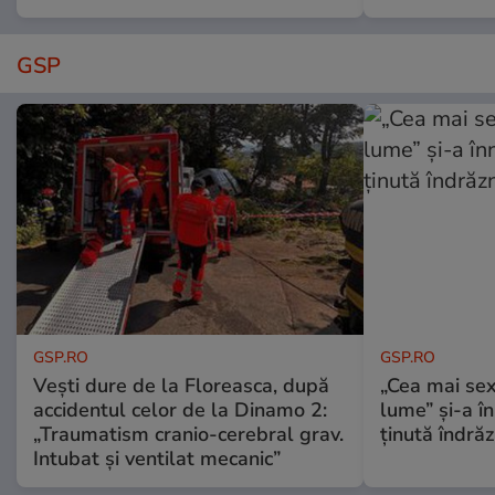
GSP
GSP.RO
GSP.RO
Vești dure de la Floreasca, după
„Cea mai sex
accidentul celor de la Dinamo 2:
lume” și-a în
„Traumatism cranio-cerebral grav.
ținută îndră
Intubat și ventilat mecanic”