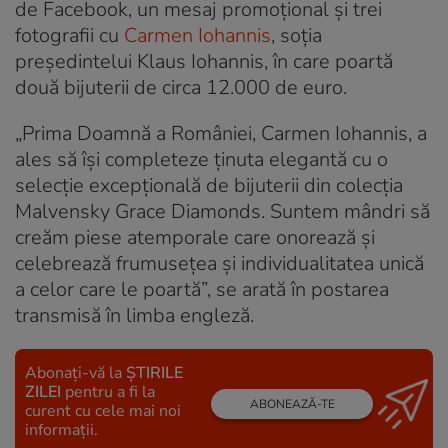
de Facebook, un mesaj promoțional și trei
fotografii cu
Carmen Iohannis
, soția
președintelui Klaus Iohannis, în care poartă
două bijuterii de circa 12.000 de euro.
„Prima Doamnă a României, Carmen Iohannis, a
ales să își completeze ținuta elegantă cu o
selecție excepțională de bijuterii din colecția
Malvensky Grace Diamonds. Suntem mândri să
creăm piese atemporale care onorează și
celebrează frumusețea și individualitatea unică
a celor care le poartă”, se arată în postarea
transmisă în limba engleză.
Abonați-vă la
ȘTIRILE
ZILEI
pentru a fi la
ABONEAZĂ-TE
curent cu cele mai noi
informații.