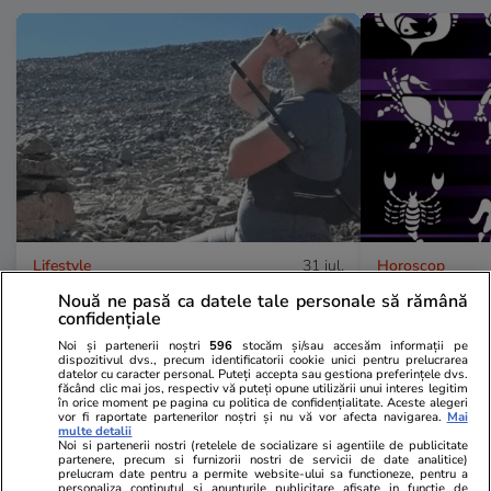
Lifestyle
31 iul.
Horoscop
Un turist a refuzat să plătească
Horoscop 1 a
Nouă ne pasă ca datele tale personale să rămână
confidențiale
12.000 de dolari pentru a chema
este bine să
Noi și partenerii noștri
596
stocăm și/sau accesăm informații pe
o ambulanță așa că a mers 6 ore
le provoacă o
dispozitivul dvs., precum identificatorii cookie unici pentru prelucrarea
datelor cu caracter personal. Puteți accepta sau gestiona preferințele dvs.
cu un băț de trekking înfipt în
nu se dau du
făcând clic mai jos, respectiv vă puteți opune utilizării unui interes legitim
în orice moment pe pagina cu politica de confidențialitate. Aceste alegeri
coastă
încearcă
vor fi raportate partenerilor noștri și nu vă vor afecta navigarea.
Mai
multe detalii
Noi si partenerii nostri (retelele de socializare si agentiile de publicitate
partenere, precum si furnizorii nostri de servicii de date analitice)
prelucram date pentru a permite website-ului sa functioneze, pentru a
personaliza continutul si anunturile publicitare afisate in functie de