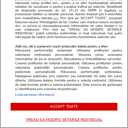
interesele si/sau profilul dvs., pentru a va oferi functionalitati aferente
Horoscop
31 iul.
retelelor de socializare si pentru a analiza traficul pe website. Beneficiati
de drepturile prevazute de art. 15-22 din GDPR in legatura cu
Horoscop 1 august 2026. Peștii
prelucrarea datelor cu caracter personal. Aceste drepturi pot fi exercitate
prin modalitatea indicata
aici
. Prin click pe “ACCEPT TOATE”, acceptati
este bine să evite gândurile
folosirea tuturor Tehnologiilor de tip Cookie, care implica inclusiv acceptul
dvs. cu privire la stocarea/accesarea informatiilor de catre Vendor-ii cu
care le provoacă o stare de
care colaboram. Prin click pe “VREAU SA MODIFIC SETARILE
INDIVIDUAL” puteti schimba preferintele in mod individual, mai putin
agitație și nu se dau duse, chiar
cele legate de cookie strict necesare pentru functionarea website-ului.
dacă încearcă
Atât noi, cât și partenerii noștri prelucrăm datele pentru a oferi:
Măsurarea performanței reclamelor. Utilizarea profilurilor pentru
selectarea conținutului personalizat. Stocarea și/sau accesarea
informațiilor de pe un dispozitiv. Dezvoltarea și îmbunătățirea serviciilor.
Tehnologie
13 iul.
Crearea profilurilor de conținut personalizat. Utilizarea profilurilor pentru
selectarea publicității personalizate. Crearea profilurilor pentru
publicitate personalizată. Măsurarea performanței conținutului.
Înțelegerea publicului prin statistici sau combinații de date din surse
diferite. Utilizarea datelor limitate pentru a selecta conținutul. Utilizarea
De ce nu mai răcește aerul
de date limitate pentru a selecta publicitatea. Date precise de geolocație
și identificarea prin scanarea dispozitivului.
condiționat – greșeli frecvente
Listă parteneri (furnizori)
ACCEPT TOATE
VREAU SA MODIFIC SETARILE INDIVIDUAL
Auto
15 iul.