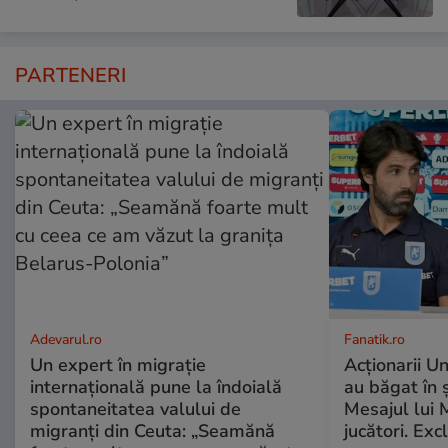
PARTENERI
Adevarul.ro
Fanatik.ro
Un expert în migrație
Acționarii Un
internațională pune la îndoială
au băgat în 
spontaneitatea valului de
Mesajul lui 
migranți din Ceuta: „Seamănă
jucători. Exc