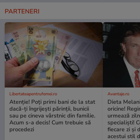
PARTENERI
Libertateapentrufemei.ro
Avantaje.ro
Atenție! Poți primi bani de la stat
Dieta Melan
dacă-ți îngrijești părinții, bunicii
oricine! Regi
sau pe cineva vârstnic din familie.
urmează zilni
Acum s-a decis! Cum trebuie să
specialiști! 
procedezi
fiecare zi și 
acestui stil 