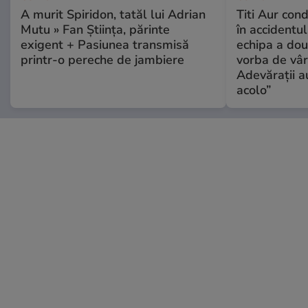
A murit Spiridon, tatăl lui Adrian
Titi Aur con
Mutu » Fan Știința, părinte
în accidentul
exigent + Pasiunea transmisă
echipa a dou
printr-o pereche de jambiere
vorba de vâr
Adevărații a
acolo”