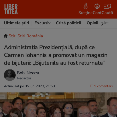
Susține
Cont
Caută
Ultimele știri
Exclusiv
Criză politică
Opinii
Intervi
|
Ştiri
|
Știri România
Administraţia Prezidențială, după ce
Carmen Iohannis a promovat un magazin
de bijuterii: „Bijuteriile au fost returnate”
Bobi Neacșu
Redactor
Actualizat pe 05 iun. 2023, 21:58
9 comentarii