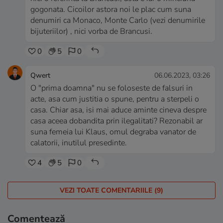
gogonata. Cicoilor astora noi le plac cum suna
denumiri ca Monaco, Monte Carlo (vezi denumirile
bijuteriilor) , nici vorba de Brancusi.
0
5
0
Qwert
06.06.2023, 03:26
O "prima doamna" nu se foloseste de falsuri in
acte, asa cum justitia o spune, pentru a sterpeli o
casa. Chiar asa, isi mai aduce aminte cineva despre
casa aceea dobandita prin ilegalitati? Rezonabil ar
suna femeia lui Klaus, omul degraba vanator de
calatorii, inutilul presedinte.
4
5
0
VEZI TOATE COMENTARIILE (9)
Comentează