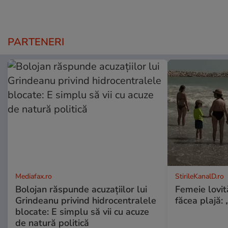
PARTENERI
Mediafax.ro
StirileKanalD.ro
Bolojan răspunde acuzațiilor lui
Femeie lovit
Grindeanu privind hidrocentralele
făcea plajă: „
blocate: E simplu să vii cu acuze
de natură politică