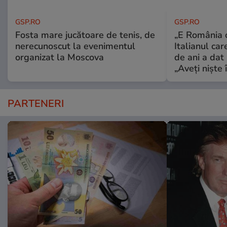
GSP.RO
GSP.RO
Fosta mare jucătoare de tenis, de
„E România o
nerecunoscut la evenimentul
Italianul car
organizat la Moscova
de ani a dat 
„Aveți niște î
PARTENERI