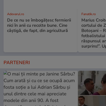
Adevarul.ro
Fanatik.ro
De ce nu se îmbogățesc fermierii
Marius Croito
nici în anii cu recolte bune. Cine
cortului de 
câștigă, de fapt, din agricultură
Botoșani – R
fotbalistului
răspunsul an
surprins!”. 
PARTENERI