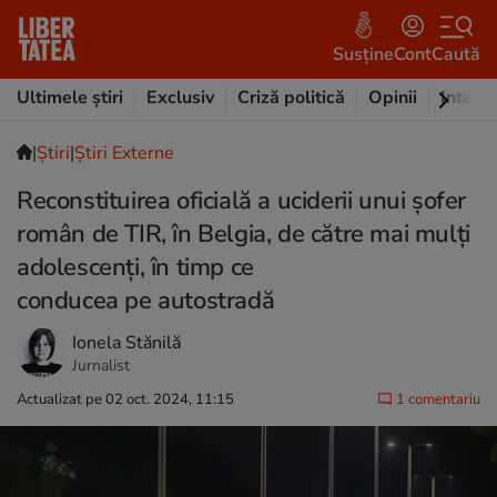
Susține
Cont
Caută
Ultimele știri
Exclusiv
Criză politică
Opinii
Intervi
|
Ştiri
|
Știri Externe
Reconstituirea oficială a uciderii unui șofer
român de TIR, în Belgia, de către mai mulți
adolescenți, în timp ce
conducea pe autostradă
Ionela Stănilă
Jurnalist
Actualizat pe 02 oct. 2024, 11:15
1 comentariu