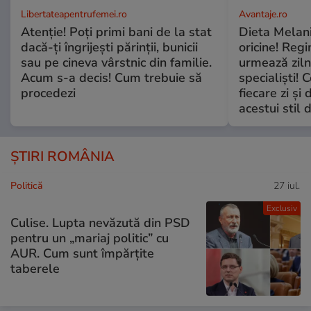
Libertateapentrufemei.ro
Avantaje.ro
Atenție! Poți primi bani de la stat
Dieta Melan
dacă-ți îngrijești părinții, bunicii
oricine! Regi
sau pe cineva vârstnic din familie.
urmează zilni
Acum s-a decis! Cum trebuie să
specialiști! 
procedezi
fiecare zi și 
acestui stil 
ȘTIRI ROMÂNIA
Politică
27 iul.
Exclusiv
Culise. Lupta nevăzută din PSD
pentru un „mariaj politic” cu
AUR. Cum sunt împărțite
taberele