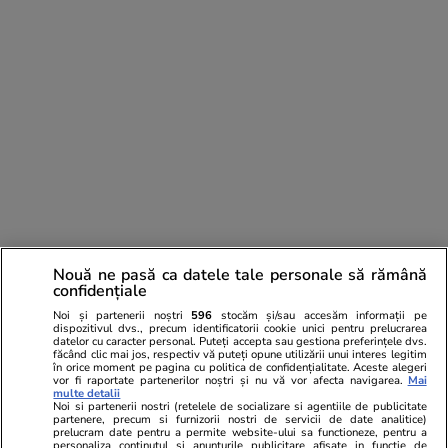
Nouă ne pasă ca datele tale personale să rămână
confidențiale
PARTENERI
Noi și partenerii noștri
596
stocăm și/sau accesăm informații pe
dispozitivul dvs., precum identificatorii cookie unici pentru prelucrarea
datelor cu caracter personal. Puteți accepta sau gestiona preferințele dvs.
făcând clic mai jos, respectiv vă puteți opune utilizării unui interes legitim
în orice moment pe pagina cu politica de confidențialitate. Aceste alegeri
vor fi raportate partenerilor noștri și nu vă vor afecta navigarea.
Mai
multe detalii
Noi si partenerii nostri (retelele de socializare si agentiile de publicitate
partenere, precum si furnizorii nostri de servicii de date analitice)
prelucram date pentru a permite website-ului sa functioneze, pentru a
personaliza continutul si anunturile publicitare afisate in functie de