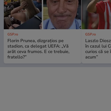
GSP.ro
GSP.ro
Florin Prunea, dizgrațios pe
Laszlo Diosz
stadion, ca delegat UEFA: „Vă
în cazul lui 
arăt ceva frumos. E ce trebuie,
curios că se
fratello?”
acum”