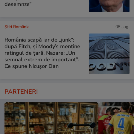
desemnze”
Știri România
08 aug.
România scapă iar de „junk”:
după Fitch, și Moody’s menține
ratingul de țară. Nazare: „Un
semnal extrem de important”.
Ce spune Nicușor Dan
PARTENERI