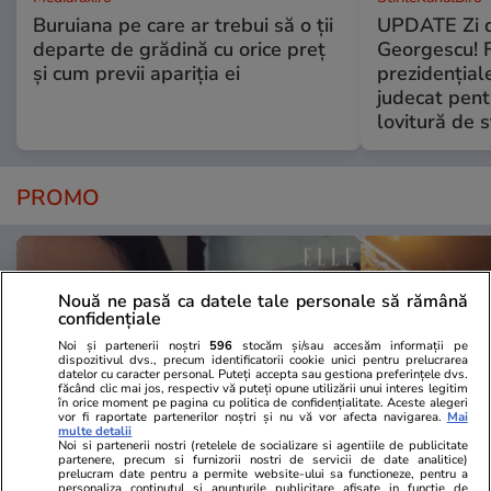
Buruiana pe care ar trebui să o ții
UPDATE Zi d
departe de grădină cu orice preț
Georgescu! F
și cum previi apariția ei
prezidențiale
judecat pent
lovitură de s
PROMO
Nouă ne pasă ca datele tale personale să rămână
confidențiale
Noi și partenerii noștri
596
stocăm și/sau accesăm informații pe
dispozitivul dvs., precum identificatorii cookie unici pentru prelucrarea
datelor cu caracter personal. Puteți accepta sau gestiona preferințele dvs.
făcând clic mai jos, respectiv vă puteți opune utilizării unui interes legitim
în orice moment pe pagina cu politica de confidențialitate. Aceste alegeri
vor fi raportate partenerilor noștri și nu vă vor afecta navigarea.
Mai
multe detalii
Noi si partenerii nostri (retelele de socializare si agentiile de publicitate
partenere, precum si furnizorii nostri de servicii de date analitice)
prelucram date pentru a permite website-ului sa functioneze, pentru a
Advertorial
Advertorial
personaliza continutul si anunturile publicitare afisate in functie de