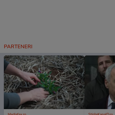
PARTENERI
Mediafax.ro
StirileKanalD.ro