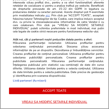
interesele si/sau profilul dvs., pentru a va oferi functionalitati aferente
Smart is the new chic: Cum ne
Înscrie-te ac
retelelor de socializare si pentru a analiza traficul pe website. Beneficiati
de drepturile prevazute de art. 15-22 din GDPR in legatura cu
ajută tehnologia să ne reinventăm
voucher de 5
prelucrarea datelor cu caracter personal. Aceste drepturi pot fi exercitate
prin modalitatea indicata
aici
. Prin click pe “ACCEPT TOATE”, acceptati
folosirea tuturor Tehnologiilor de tip Cookie, care implica inclusiv acceptul
dvs. cu privire la stocarea/accesarea informatiilor de catre Vendor-ii cu
care colaboram. Prin click pe “VREAU SA MODIFIC SETARILE
PARTENERI
INDIVIDUAL” puteti schimba preferintele in mod individual, mai putin
cele legate de cookie strict necesare pentru functionarea website-ului.
Atât noi, cât și partenerii noștri prelucrăm datele pentru a oferi:
Măsurarea performanței reclamelor. Utilizarea profilurilor pentru
selectarea conținutului personalizat. Stocarea și/sau accesarea
informațiilor de pe un dispozitiv. Dezvoltarea și îmbunătățirea serviciilor.
Crearea profilurilor de conținut personalizat. Utilizarea profilurilor pentru
selectarea publicității personalizate. Crearea profilurilor pentru
publicitate personalizată. Măsurarea performanței conținutului.
Înțelegerea publicului prin statistici sau combinații de date din surse
diferite. Utilizarea datelor limitate pentru a selecta conținutul. Utilizarea
de date limitate pentru a selecta publicitatea. Date precise de geolocație
și identificarea prin scanarea dispozitivului.
Listă parteneri (furnizori)
ACCEPT TOATE
Wowbiz.ro
Redactia.ro
„Am intrat în metastază” Alina
Leo Messi, î
VREAU SA MODIFIC SETARILE INDIVIDUAL
Pușcău, anunț cutremurător
veșnică
înainte să intre în operație!