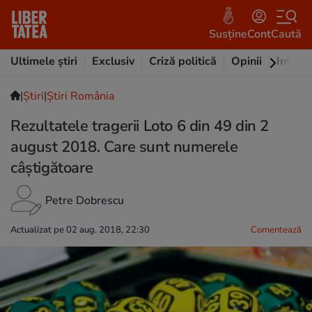
Susține
Cont
Caută
Ultimele știri
Exclusiv
Criză politică
Opinii
Intervi
|
Ştiri
|
Știri România
Rezultatele tragerii Loto 6 din 49 din 2
august 2018. Care sunt numerele
câștigătoare
Petre Dobrescu
Actualizat pe 02 aug. 2018, 22:30
Comentează