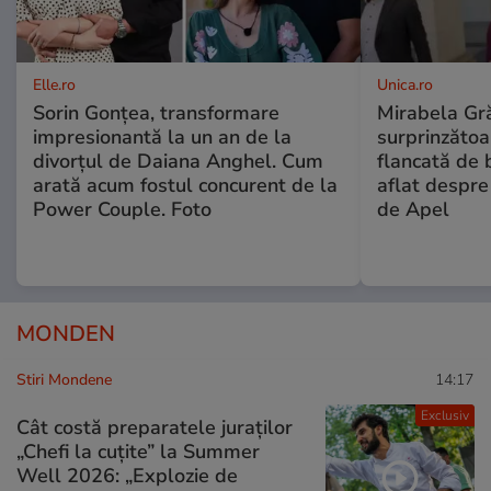
Elle.ro
Unica.ro
Sorin Gonțea, transformare
Mirabela Gră
impresionantă la un an de la
surprinzătoar
divorțul de Daiana Anghel. Cum
flancată de 
arată acum fostul concurent de la
aflat despre
Power Couple. Foto
de Apel
MONDEN
Stiri Mondene
14:17
Exclusiv
Cât costă preparatele juraților
„Chefi la cuțite” la Summer
Well 2026: „Explozie de