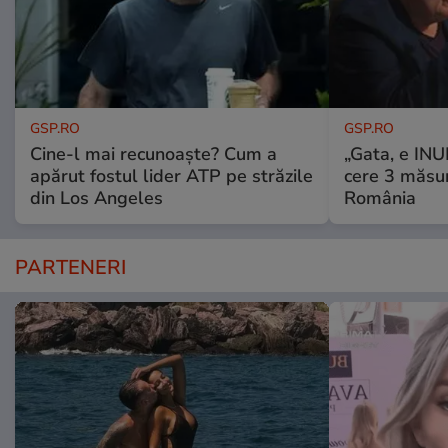
GSP.RO
GSP.RO
Cine-l mai recunoaște? Cum a
„Gata, e IN
apărut fostul lider ATP pe străzile
cere 3 măsu
din Los Angeles
România
PARTENERI