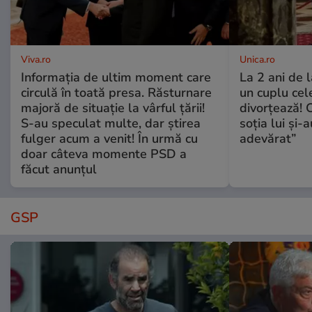
Viva.ro
Unica.ro
Informația de ultim moment care
La 2 ani de 
circulă în toată presa. Răsturnare
un cuplu ce
majoră de situație la vârful țării!
divorțează! C
S-au speculat multe, dar știrea
soția lui și-
fulger acum a venit! În urmă cu
adevărat”
doar câteva momente PSD a
făcut anunțul
GSP