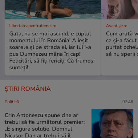
Libertateapentrufemei.ro
Avantaje.ro
Gata, nu se mai ascund, e cuplul
Cum arată v
momentului în România! A ieșit
ce și-a făcut
soarele și pe strada ei, iar lui i-a
purtat ochel
pus Dumnezeu mâna în cap!
să nu sperii c
Felicitări, să fiți fericiți! Că frumoși
sunteți!
ȘTIRI ROMÂNIA
Politică
07:46
Crin Antonescu spune cine ar
trebui să fie următorul premier:
„E singura soluție. Domnul
Nicușor Dan ar trebui să îl