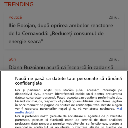
TRENDING
Politică
29 iul.
Ilie Bolojan, după oprirea ambelor reactoare
de la Cernavodă: „Reduceți consumul de
energie seara”
Ştiri
29 iul.
Diana Buzoianu acuză că încearcă în zadar să
intre în audiență la procuroarea generală a
Nouă ne pasă ca datele tale personale să rămână
confidențiale
României: „Am rămas șocată!”
Noi și partenerii noștri
596
stocăm și/sau accesăm informații pe
dispozitivul dvs., precum identificatorii cookie unici pentru prelucrarea
datelor cu caracter personal. Puteți accepta sau gestiona preferințele dvs.
Știri Externe
29 iul.
făcând clic mai jos, respectiv vă puteți opune utilizării unui interes legitim
în orice moment pe pagina cu politica de confidențialitate. Aceste alegeri
Ultima noapte a prințului saudit găsit mort
vor fi raportate partenerilor noștri și nu vă vor afecta navigarea.
Mai
multe detalii
Noi si partenerii nostri (retelele de socializare si agentiile de publicitate
într-un hotel de lux din Londra: autopsia a
partenere, precum si furnizorii nostri de servicii de date analitice)
prelucram date pentru a permite website-ului sa functioneze, pentru a
dezvăluit cauza morții
personaliza continutul si anunturile publicitare afisate in functie de