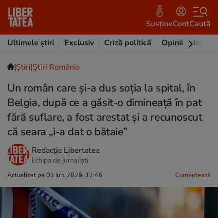
Susține
Cont
Caută
Ultimele știri
Exclusiv
Criză politică
Opinii
Intervi
|
Ştiri
|
Știri România
Un român care și-a dus soția la spital, în
Belgia, după ce a găsit-o dimineață în pat
fără suflare, a fost arestat și a recunoscut
că seara „i-a dat o bătaie”
Redacția Libertatea
Echipa de jurnaliști
Actualizat pe 03 iun. 2026, 12:46
Comentează