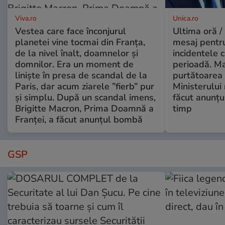
Viva.ro
Unica.ro
Vestea care face înconjurul
Ultima oră /
planetei vine tocmai din Franța,
mesaj pentr
de la nivel înalt, doamnelor și
incidentele 
domnilor. Era un moment de
perioadă. Ma
liniște în presa de scandal de la
purtătoarea 
Paris, dar acum ziarele ”fierb” pur
Ministerului
și simplu. După un scandal imens,
făcut anunțu
Brigitte Macron, Prima Doamnă a
timp
Franței, a făcut anunțul bombă
GSP