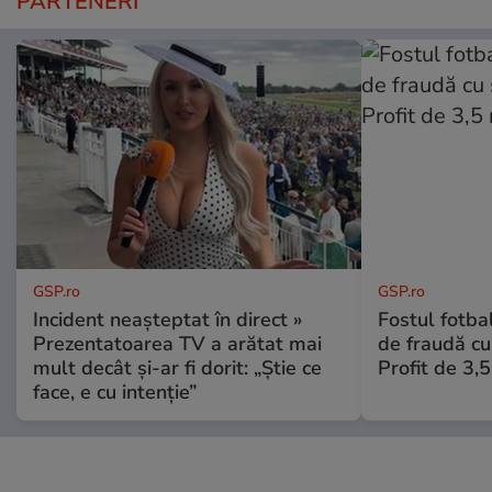
PARTENERI
GSP.ro
GSP.ro
Incident neașteptat în direct »
Fostul fotba
Prezentatoarea TV a arătat mai
de fraudă cu 
mult decât și-ar fi dorit: „Știe ce
Profit de 3,
face, e cu intenție”