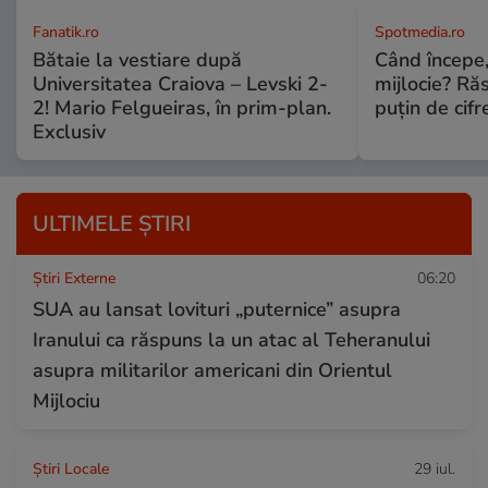
Fanatik.ro
Spotmedia.ro
Bătaie la vestiare după
Când începe,
Universitatea Craiova – Levski 2-
mijlocie? Ră
2! Mario Felgueiras, în prim-plan.
puțin de cif
Exclusiv
ULTIMELE ȘTIRI
Știri Externe
06:20
SUA au lansat lovituri „puternice” asupra
Iranului ca răspuns la un atac al Teheranului
asupra militarilor americani din Orientul
Mijlociu
Știri Locale
29 iul.