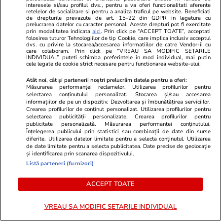
interesele si/sau profilul dvs., pentru a va oferi functionalitati aferente
retelelor de socializare si pentru a analiza traficul pe website. Beneficiati
de drepturile prevazute de art. 15-22 din GDPR in legatura cu
prelucrarea datelor cu caracter personal. Aceste drepturi pot fi exercitate
Horoscop
29 iul.
prin modalitatea indicata
aici
. Prin click pe “ACCEPT TOATE”, acceptati
folosirea tuturor Tehnologiilor de tip Cookie, care implica inclusiv acceptul
Horoscop 30 iulie 2026. Tauriii se interesează
dvs. cu privire la stocarea/accesarea informatiilor de catre Vendor-ii cu
care colaboram. Prin click pe “VREAU SA MODIFIC SETARILE
mai puțin ce se discută în spatele ușilor
INDIVIDUAL” puteti schimba preferintele in mod individual, mai putin
cele legate de cookie strict necesare pentru functionarea website-ului.
închise, gestionează mai bine orice sursă de
stres
Atât noi, cât și partenerii noștri prelucrăm datele pentru a oferi:
Măsurarea performanței reclamelor. Utilizarea profilurilor pentru
selectarea conținutului personalizat. Stocarea și/sau accesarea
informațiilor de pe un dispozitiv. Dezvoltarea și îmbunătățirea serviciilor.
Crearea profilurilor de conținut personalizat. Utilizarea profilurilor pentru
selectarea publicității personalizate. Crearea profilurilor pentru
publicitate personalizată. Măsurarea performanței conținutului.
Înțelegerea publicului prin statistici sau combinații de date din surse
diferite. Utilizarea datelor limitate pentru a selecta conținutul. Utilizarea
de date limitate pentru a selecta publicitatea. Date precise de geolocație
și identificarea prin scanarea dispozitivului.
Listă parteneri (furnizori)
ACCEPT TOATE
VREAU SA MODIFIC SETARILE INDIVIDUAL