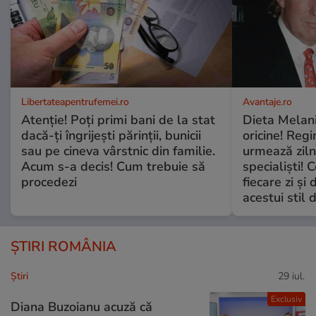
Libertateapentrufemei.ro
Avantaje.ro
Atenție! Poți primi bani de la stat
Dieta Melan
dacă-ți îngrijești părinții, bunicii
oricine! Regi
sau pe cineva vârstnic din familie.
urmează zilni
Acum s-a decis! Cum trebuie să
specialiști! 
procedezi
fiecare zi și 
acestui stil 
ȘTIRI ROMÂNIA
Ştiri
29 iul.
Exclusiv
Diana Buzoianu acuză că