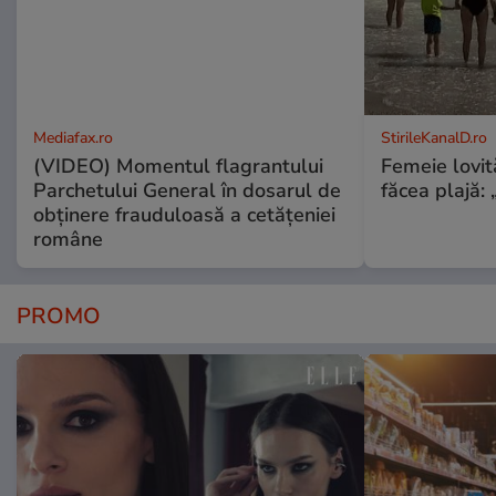
Mediafax.ro
StirileKanalD.ro
(VIDEO) Momentul flagrantului
Femeie lovit
Parchetului General în dosarul de
făcea plajă: „
obținere frauduloasă a cetățeniei
române
PROMO