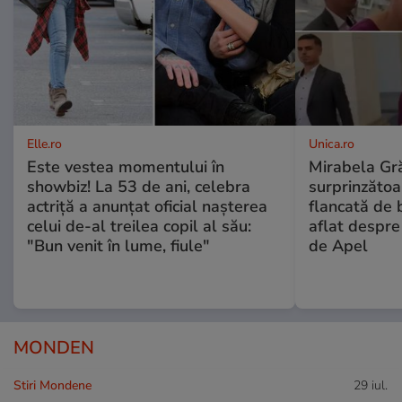
Elle.ro
Unica.ro
Este vestea momentului în
Mirabela Gră
showbiz! La 53 de ani, celebra
surprinzătoar
actriță a anunțat oficial nașterea
flancată de 
celui de-al treilea copil al său:
aflat despre
"Bun venit în lume, fiule"
de Apel
MONDEN
Stiri Mondene
29 iul.