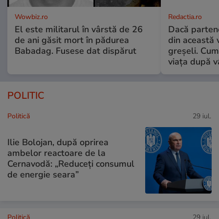
Wowbiz.ro
Redactia.ro
El este militarul în vârstă de 26
Dacă parten
de ani găsit mort în pădurea
din această v
Babadag. Fusese dat dispărut
greșeli. Cum 
viața după v
POLITIC
Politică
29 iul.
Ilie Bolojan, după oprirea
ambelor reactoare de la
Cernavodă: „Reduceți consumul
de energie seara”
Politică
29 iul.