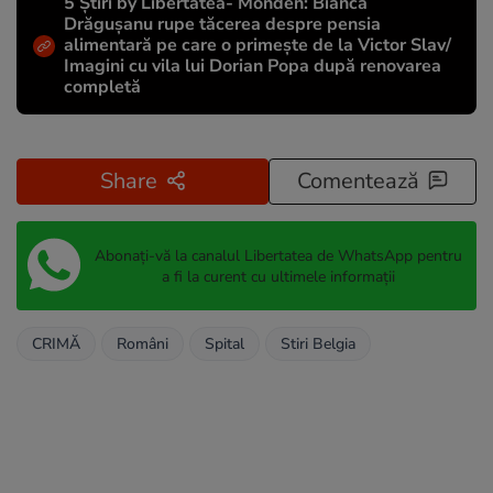
5 Știri by Libertatea- Monden: Bianca
Drăgușanu rupe tăcerea despre pensia
alimentară pe care o primește de la Victor Slav/
Imagini cu vila lui Dorian Popa după renovarea
completă
Share
Comentează
Abonați-vă la canalul Libertatea de WhatsApp pentru
a fi la curent cu ultimele informații
CRIMĂ
Români
Spital
Stiri Belgia