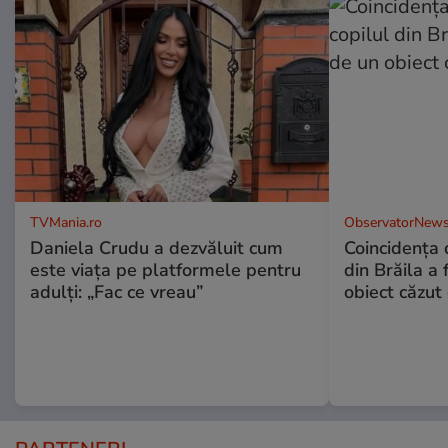
TVMania.ro
ObservatorNews
Daniela Crudu a dezvăluit cum
Coincidența d
este viața pe platformele pentru
din Brăila a 
adulți: „Fac ce vreau”
obiect căzut 