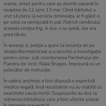
vreme, drept pentru care au dormit separat în
noaptea de 12 spre 13 mai. Când bărbatul a
vrut să plece la serviciu dimineața, ar fi găsit-o
pe soția sa nemișcată în pat. Potrivit românului,
aceasta simțea frig. A dus-o la spital, dar era
prea târziu.
În aceeași zi, poliția a ajuns la locuința de pe
strada Biermanstraat și a deschis o investigație
pentru omor, sub coordonarea Parchetului din
Flandra de Vest, filiala Bruges, împreună cu un
judecător de instrucție.
În cadrul anchetei a fost dispusă o expertiză
medico-legală, însă rezultatele nu au stabilit cu
exactitate cauza morții. Suspiciunile au dus la
reținerea bărbatului, care a fost ulterior plasat
în detenție preventivă.