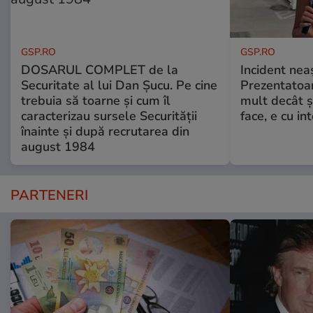
GSP.RO
GSP.RO
DOSARUL COMPLET de la
Incident neaș
Securitate al lui Dan Șucu. Pe cine
Prezentatoa
trebuia să toarne și cum îl
mult decât și
caracterizau sursele Securității
face, e cu int
înainte și după recrutarea din
august 1984
PARTENERI