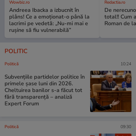
Wowbiz.ro
Redactia.ro
Andreea Ibacka a izbucnit în
De nerecunos
plâns! Ce a emoționat-o până la
total!! Cum 
lacrimi pe vedetă: „Nu-mi mai e
Roman de la 
rușine să fiu vulnerabilă”
POLITIC
Politică
10:24
Subvențiile partidelor politice în
primele șase luni din 2026.
Cheltuirea banilor s-a făcut tot
fără transparență – analiză
Expert Forum
Politică
09:30