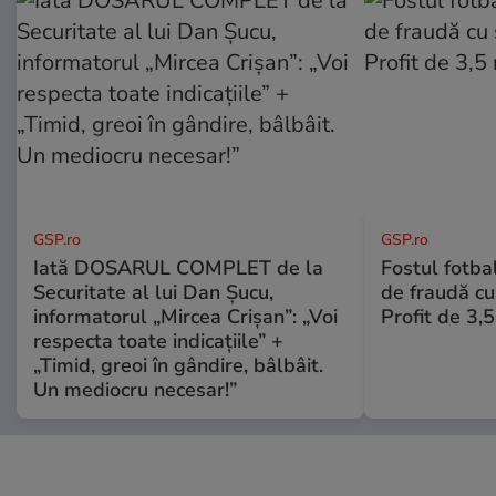
GSP.ro
GSP.ro
Iată DOSARUL COMPLET de la
Fostul fotba
Securitate al lui Dan Șucu,
de fraudă cu 
informatorul „Mircea Crișan”: „Voi
Profit de 3,
respecta toate indicațiile” +
„Timid, greoi în gândire, bâlbâit.
Un mediocru necesar!”