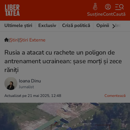
Susține
Cont
Caută
Ultimele știri
Exclusiv
Criză politică
Opinii
Intervi
|
Ştiri
|
Știri Externe
Rusia a atacat cu rachete un poligon de
antrenament ucrainean: șase morți și zece
răniți
Ioana Dinu
Jurnalist
Actualizat pe 21 mai 2025, 12:48
Comentează