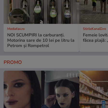
Mediafax.ro
StirileKanalD.ro
NOI SCUMPIRI la carburanți.
Femeie lovit
Motorina sare de 10 lei pe litru la
făcea plajă: „
Petrom și Rompetrol
PROMO