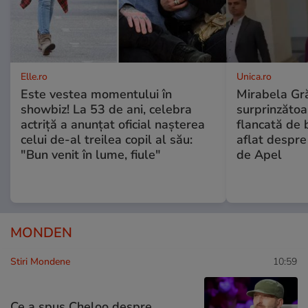
Elle.ro
Unica.ro
Este vestea momentului în
Mirabela Gră
showbiz! La 53 de ani, celebra
surprinzătoar
actriță a anunțat oficial nașterea
flancată de 
celui de-al treilea copil al său:
aflat despre
"Bun venit în lume, fiule"
de Apel
MONDEN
Stiri Mondene
10:59
Ce a spus Cheloo despre