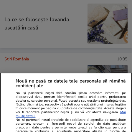
La ce se folosește lavanda
uscată în casă
Știri România
10:35
Percheziții DNA la sediul
Nouă ne pasă ca datele tale personale să rămână
Oficiului Național pentru Jocuri
confidențiale
de Noroc din București
Noi și partenerii noștri
596
stocăm și/sau accesăm informații pe
dispozitivul dvs., precum identificatorii cookie unici pentru prelucrarea
datelor cu caracter personal. Puteți accepta sau gestiona preferințele dvs.
făcând clic mai jos, respectiv vă puteți opune utilizării unui interes legitim
în orice moment pe pagina cu politica de confidențialitate. Aceste alegeri
vor fi raportate partenerilor noștri și nu vă vor afecta navigarea.
Mai
multe detalii
Știri România
10:30
Noi si partenerii nostri (retelele de socializare si agentiile de publicitate
partenere, precum si furnizorii nostri de servicii de date analitice)
prelucram date pentru a permite website-ului sa functioneze, pentru a
personaliza continutul si anunturile publicitare afisate in functie de