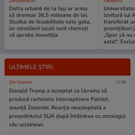
ZiaruldeIasi.ro
Fanatik.ro
Delta urbană de la Iași ar urma
Universitatea
să dreneze 36,5 milioane de lei.
lovitură lui 
Studiul de fezabilitate este gata,
transferat un
iar consilierii locali sunt chemați
promițători j
să aprobe investiția
„Sper să nu
asta!“. Exclu
ULTIMELE ȘTIRI
Știri Externe
11:08
Donald Trump a acceptat ca Ucraina să
producă rachetele interceptoare Patriot,
anunță Zelenski. Reacția neașteptată a
președintelui SUA după întâlnirea cu omologul
său ucrainean