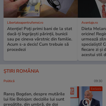
Libertateapentrufemei.ro
Avantaje.ro
Atenție! Poți primi bani de la stat
Dieta Melan
dacă-ți îngrijești părinții, bunicii
oricine! Regi
sau pe cineva vârstnic din familie.
urmează zilni
Acum s-a decis! Cum trebuie să
specialiști! 
procedezi
fiecare zi și 
acestui stil 
ȘTIRI ROMÂNIA
Politică
09:30
Exclusiv
Rareș Bogdan, despre mutările
lui Ilie Bolojan: deciziile lui sunt
pregătite, din umbră, de doi