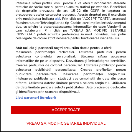
Un român a furat 203 colete de
interesele si/sau profilul dvs., pentru a va oferi functionalitati aferente
retelelor de socializare si pentru a analiza traficul pe website. Beneficiati
peste 10.700 de lire și acum
de drepturile prevazute de art. 15-22 din GDPR in legatura cu
prelucrarea datelor cu caracter personal. Aceste drepturi pot fi exercitate
trebuie să muncească 200 de
prin modalitatea indicata
aici
. Prin click pe “ACCEPT TOATE”, acceptati
folosirea tuturor Tehnologiilor de tip Cookie, care implica inclusiv acceptul
ore în folosul comunității
dvs. cu privire la stocarea/accesarea informatiilor de catre Vendor-ii cu
care colaboram. Prin click pe “VREAU SA MODIFIC SETARILE
INDIVIDUAL” puteti schimba preferintele in mod individual, mai putin
cele legate de cookie strict necesare pentru functionarea website-ului.
Atât noi, cât și partenerii noștri prelucrăm datele pentru a oferi:
Știri România
09:29
Măsurarea performanței reclamelor. Utilizarea profilurilor pentru
selectarea conținutului personalizat. Stocarea și/sau accesarea
Două surori românce au
informațiilor de pe un dispozitiv. Dezvoltarea și îmbunătățirea serviciilor.
terminat Facultatea de
Crearea profilurilor de conținut personalizat. Utilizarea profilurilor pentru
selectarea publicității personalizate. Crearea profilurilor pentru
Medicină din Siena, Italia, cu
publicitate personalizată. Măsurarea performanței conținutului.
Înțelegerea publicului prin statistici sau combinații de date din surse
nota maximă „110/110 e lode”,
diferite. Utilizarea datelor limitate pentru a selecta conținutul. Utilizarea
de date limitate pentru a selecta publicitatea. Date precise de geolocație
la cinci ani diferență
și identificarea prin scanarea dispozitivului.
Listă parteneri (furnizori)
ACCEPT TOATE
Știri România
07:41
De ce sunt mulți șobolani în
VREAU SA MODIFIC SETARILE INDIVIDUAL
București. Primăria Capitalei a