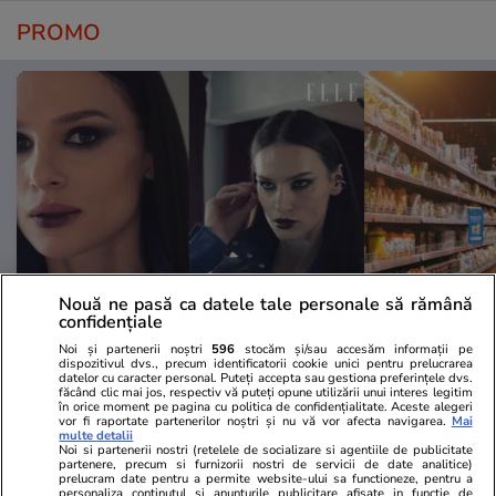
PROMO
Nouă ne pasă ca datele tale personale să rămână
confidențiale
Advertorial
Advertorial
Smart is the new chic: Cum ne
Înscrie-te ac
Noi și partenerii noștri
596
stocăm și/sau accesăm informații pe
dispozitivul dvs., precum identificatorii cookie unici pentru prelucrarea
ajută tehnologia să ne reinventăm
voucher de 5
datelor cu caracter personal. Puteți accepta sau gestiona preferințele dvs.
făcând clic mai jos, respectiv vă puteți opune utilizării unui interes legitim
în orice moment pe pagina cu politica de confidențialitate. Aceste alegeri
vor fi raportate partenerilor noștri și nu vă vor afecta navigarea.
Mai
multe detalii
PARTENERI
Noi si partenerii nostri (retelele de socializare si agentiile de publicitate
partenere, precum si furnizorii nostri de servicii de date analitice)
prelucram date pentru a permite website-ului sa functioneze, pentru a
personaliza continutul si anunturile publicitare afisate in functie de