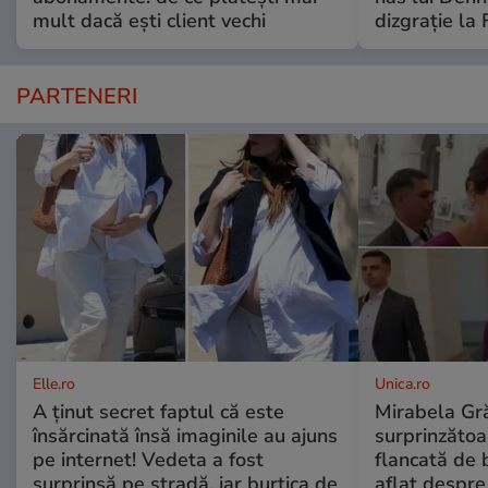
mult dacă ești client vechi
dizgrație la 
PARTENERI
Elle.ro
Unica.ro
A ținut secret faptul că este
Mirabela Gră
însărcinată însă imaginile au ajuns
surprinzătoar
pe internet! Vedeta a fost
flancată de 
surprinsă pe stradă, iar burtica de
aflat despre