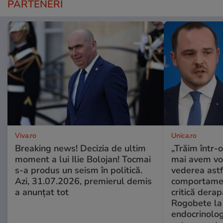
PARTENERI
Viva.ro
Unica.ro
Breaking news! Decizia de ultim
„Trăim într-
moment a lui Ilie Bolojan! Tocmai
mai avem vo
s-a produs un seism în politică.
vederea astf
Azi, 31.07.2026, premierul demis
comportamen
a anunțat tot
critică derap
Rogobete la
endocrinolog