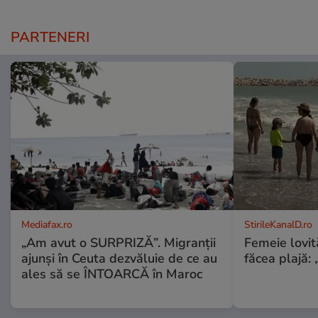
PARTENERI
Mediafax.ro
StirileKanalD.ro
„Am avut o SURPRIZĂ”. Migranții
Femeie lovit
ajunși în Ceuta dezvăluie de ce au
făcea plajă: „
ales să se ÎNTOARCĂ în Maroc