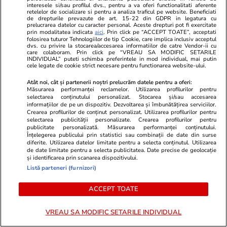
interesele si/sau profilul dvs., pentru a va oferi functionalitati aferente
retelelor de socializare si pentru a analiza traficul pe website. Beneficiati
de drepturile prevazute de art. 15-22 din GDPR in legatura cu
prelucrarea datelor cu caracter personal. Aceste drepturi pot fi exercitate
prin modalitatea indicata
aici
. Prin click pe “ACCEPT TOATE”, acceptati
folosirea tuturor Tehnologiilor de tip Cookie, care implica inclusiv acceptul
dvs. cu privire la stocarea/accesarea informatiilor de catre Vendor-ii cu
care colaboram. Prin click pe “VREAU SA MODIFIC SETARILE
INDIVIDUAL” puteti schimba preferintele in mod individual, mai putin
cele legate de cookie strict necesare pentru functionarea website-ului.
Atât noi, cât și partenerii noștri prelucrăm datele pentru a oferi:
Măsurarea performanței reclamelor. Utilizarea profilurilor pentru
selectarea conținutului personalizat. Stocarea și/sau accesarea
informațiilor de pe un dispozitiv. Dezvoltarea și îmbunătățirea serviciilor.
Crearea profilurilor de conținut personalizat. Utilizarea profilurilor pentru
Wowbiz.ro
Redactia.ro
selectarea publicității personalizate. Crearea profilurilor pentru
Monica Pop a suferit un AVC!
Horoscop 3 
publicitate personalizată. Măsurarea performanței conținutului.
Înțelegerea publicului prin statistici sau combinații de date din surse
Anunțul îngrijorător a fost făcut
a săptămânii
diferite. Utilizarea datelor limitate pentru a selecta conținutul. Utilizarea
chiar de medicul oftalmolog: „M-
puternice pe
de date limitate pentru a selecta publicitatea. Date precise de geolocație
și identificarea prin scanarea dispozitivului.
am supărat foarte tare”
te așteaptă 
Listă parteneri (furnizori)
începi săptă
ACCEPT TOATE
POLITIC
VREAU SA MODIFIC SETARILE INDIVIDUAL