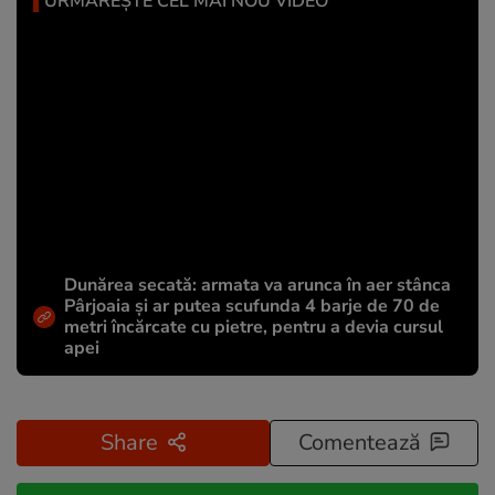
URMĂREȘTE CEL MAI NOU VIDEO
Dunărea secată: armata va arunca în aer stânca
Pârjoaia și ar putea scufunda 4 barje de 70 de
metri încărcate cu pietre, pentru a devia cursul
apei
Share
Comentează