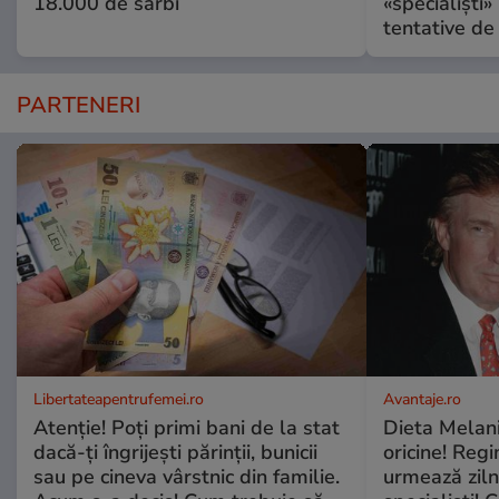
18.000 de sârbi
«specialiști»
tentative de 
PARTENERI
Libertateapentrufemei.ro
Avantaje.ro
Atenție! Poți primi bani de la stat
Dieta Melan
dacă-ți îngrijești părinții, bunicii
oricine! Regi
sau pe cineva vârstnic din familie.
urmează zilni