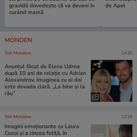
gravidă dovedește că va deveni în
de Apel
curând mamă
MONDEN
Stiri Mondene
14:30
Anunțul făcut de Elena Udrea
după 10 ani de relație cu Adrian
Alexandrov. Imaginea cu ei doi
este dovada clară. „La bine și la
rău”
Stiri Mondene
13:29
Imagini emoționante cu Laura
Cosoi și a cincea fetiță, în