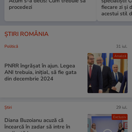
Acum s-a decis! Cum trebuie să
specialiști! 
procedezi
fiecare zi și 
acestui stil 
ȘTIRI ROMÂNIA
Politică
31 iul.
Analiză
PNRR îngrășat în ajun. Legea
ANI trebuia, inițial, să fie gata
din decembrie 2024
Ştiri
29 iul.
Exclusiv
Diana Buzoianu acuză că
încearcă în zadar să intre în