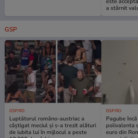
este accepta
a stârnit valu
GSP
GSP.RO
GSP.RO
Luptătorul româno-austriac a
Pagube încă 
câștigat meciul și s-a trezit alături
polivalenta 
de iubita lui în mijlocul a peste
euro din Rom