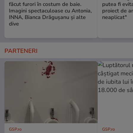
făcut furori în costum de baie.
putea fi evit
Imagini spectaculoase cu Antonia,
proiect de an
INNA, Bianca Drăgușanu și alte
neaplicat"
dive
PARTENERI
GSP.ro
GSP.ro