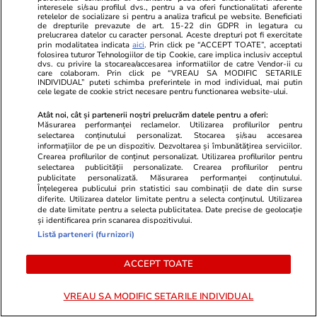
interesele si/sau profilul dvs., pentru a va oferi functionalitati aferente
confirme situaţia actuală a construcţiilor şi
retelelor de socializare si pentru a analiza traficul pe website. Beneficiati
de drepturile prevazute de art. 15-22 din GDPR in legatura cu
respectarea dispoziţiilor în materie şi a unei
prelucrarea datelor cu caracter personal. Aceste drepturi pot fi exercitate
prin modalitatea indicata
aici
. Prin click pe “ACCEPT TOATE”, acceptati
documentaţii cadastrale”.
folosirea tuturor Tehnologiilor de tip Cookie, care implica inclusiv acceptul
dvs. cu privire la stocarea/accesarea informatiilor de catre Vendor-ii cu
care colaboram. Prin click pe “VREAU SA MODIFIC SETARILE
Decizia rămâne definitivă, pentru că, potrivit
INDIVIDUAL” puteti schimba preferintele in mod individual, mai putin
cele legate de cookie strict necesare pentru functionarea website-ului.
datelor prezentate pe portalul instanțelor, CJ
Atât noi, cât și partenerii noștri prelucrăm datele pentru a oferi:
Prahova nu mai face apel.
Măsurarea performanței reclamelor. Utilizarea profilurilor pentru
selectarea conținutului personalizat. Stocarea și/sau accesarea
informațiilor de pe un dispozitiv. Dezvoltarea și îmbunătățirea serviciilor.
Ce spune expertul consultat de
Crearea profilurilor de conținut personalizat. Utilizarea profilurilor pentru
selectarea publicității personalizate. Crearea profilurilor pentru
Libertatea
publicitate personalizată. Măsurarea performanței conținutului.
Înțelegerea publicului prin statistici sau combinații de date din surse
Ziarul l-a contactat pe același arhitect care, la
diferite. Utilizarea datelor limitate pentru a selecta conținutul. Utilizarea
de date limitate pentru a selecta publicitatea. Date precise de geolocație
vederea HCL-urilor prin care s-a emis PUZ
și identificarea prin scanarea dispozitivului.
pentru Ferma Dacilor,
a menționat că locația
Listă parteneri (furnizori)
trebuia demolată
încă din 2016.
ACCEPT TOATE
„Au încălcat legea care spune clar că «nu pot fi
VREAU SA MODIFIC SETARILE INDIVIDUAL
iniţiate şi aprobate documentaţii de urbanism