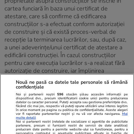
proprietate asupra construcţiilor se înscrie în
cartea funciară în baza unui certificat de
atestare, care să confirme că edificarea
construcţiilor s-a efectuat conform autorizaţiei
de construire şi că există proces-verbal de
recepţie la terminarea lucrărilor, sau, după caz,
a unei adeverinţe/unui certificat de atestare a
edificării construcţiei. În cazul construcţiilor
pentru care execuţia lucrărilor s-a realizat fără
autorizaţie de construire, iar împlinirea
termenului de prescripţie prevăzut la art. 31 nu
Nouă ne pasă ca datele tale personale să rămână
mai permite aplicarea sancţiunilor, certificatul
confidențiale
de atestare/adeverinţa privind edificarea
Noi și partenerii noștri
596
stocăm și/sau accesăm informații pe
dispozitivul dvs., precum identificatorii cookie unici pentru prelucrarea
construcţiei va fi emis/emisă în baza unei
datelor cu caracter personal. Puteți accepta sau gestiona preferințele dvs.
făcând clic mai jos, respectiv vă puteți opune utilizării unui interes legitim
expertize tehnice cu privire la respectarea
în orice moment pe pagina cu politica de confidențialitate. Aceste alegeri
vor fi raportate partenerilor noștri și nu vă vor afecta navigarea.
Mai
cerinţelor fundamentale aplicabile privind
multe detalii
Noi si partenerii nostri (retelele de socializare si agentiile de publicitate
calitatea în construcţii, inclusiv cu încadrarea în
partenere, precum si furnizorii nostri de servicii de date analitice)
prelucram date pentru a permite website-ului sa functioneze, pentru a
reglementările de urbanism aprobate, care să
personaliza continutul si anunturile publicitare afisate in functie de