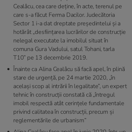
Cealâcu, cea care deține, în acte, terenul pe
care s-a făcut Ferma Dacilor. Judecătoria
Sector 1 i-a dat dreptate președintelui și a
hotărât „desființarea lucrărilor de construcție
nelegal executate la imobilul situat în
comuna Gura Vadului, satul Tohani, tarla
T10” pe 13 decembrie 2019.
Înainte ca Alina Cealâcu să facă apel, în plină
stare de urgență, pe 24 martie 2020, „în
același scop al intrării în legalitate”, un expert
tehnic în construcții constată că „întregul
imobil respectă atât cerințele fundamentale
privind calitatea în construcţii, precum şi
reglementările de urbanism”
Alina Cealâcu face apel în iunie 2020, într-un