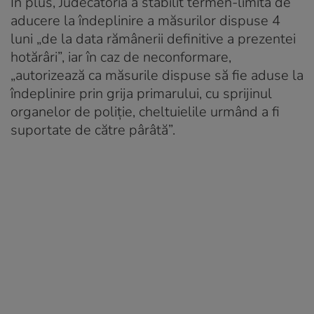
În plus, Judecătoria a stabilit termen-limită de
aducere la îndeplinire a măsurilor dispuse 4
luni „de la data rămânerii definitive a prezentei
hotărâri”, iar în caz de neconformare,
„autorizează ca măsurile dispuse să fie aduse la
îndeplinire prin grija primarului, cu sprijinul
organelor de poliție, cheltuielile urmând a fi
suportate de către pârâtă”.