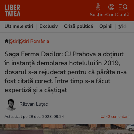
Susține
Cont
Caută
Ultimele știri
Exclusiv
Criză politică
Opinii
Video
|
Ştiri
|
Știri România
Saga Ferma Dacilor: CJ Prahova a obținut
în instanță demolarea hotelului în 2019,
dosarul s-a rejudecat pentru că pârâta n-a
fost citată corect. Între timp s-a făcut
expertiză și a câștigat
Răzvan Luțac
Actualizat pe 28 dec. 2023, 09:24
42 comentarii