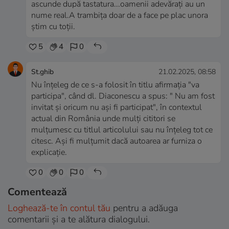
ascunde după tastatura...oamenii adevărați au un
nume real.A trambița doar de a face pe plac unora
știm cu toții.
5
4
0
St.ghib
21.02.2025, 08:58
Nu înțeleg de ce s-a folosit în titlu afirmația "va
participa", când dl. Diaconescu a spus: " Nu am fost
invitat și oricum nu ași fi participat", în contextul
actual din România unde mulți cititori se
mulțumesc cu titlul articolului sau nu înțeleg tot ce
citesc. Ași fi mulțumit dacă autoarea ar furniza o
explicație.
0
0
0
Comentează
Loghează-te în contul tău
pentru a adăuga
comentarii și a te alătura dialogului.