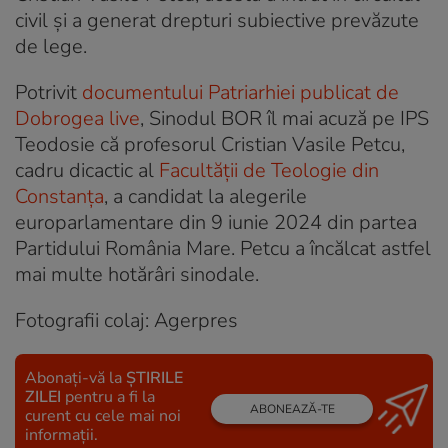
civil și a generat drepturi subiective prevăzute
de lege.
Potrivit
documentului Patriarhiei publicat de
Dobrogea live
, Sinodul BOR îl mai acuză pe IPS
Teodosie că profesorul Cristian Vasile Petcu,
cadru dicactic al
Facultății de Teologie din
Constanța
, a candidat la alegerile
europarlamentare din 9 iunie 2024 din partea
Partidului România Mare. Petcu a încălcat astfel
mai multe hotărâri sinodale.
Fotografii colaj: Agerpres
Abonați-vă la
ȘTIRILE
ZILEI
pentru a fi la
ABONEAZĂ-TE
curent cu cele mai noi
informații.