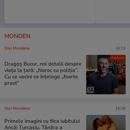
MONDEN
Stiri Mondene
16:13
Exclusiv
Dragoș Bucur, noi detalii despre
viața la țară: „Noroc cu poliția”.
Cu ce vecini se înțelege „foarte
prost”
Stiri Mondene
16:08
Primele imagini cu fiica iubitului
Ancăi Țurcașiu. Tânăra a