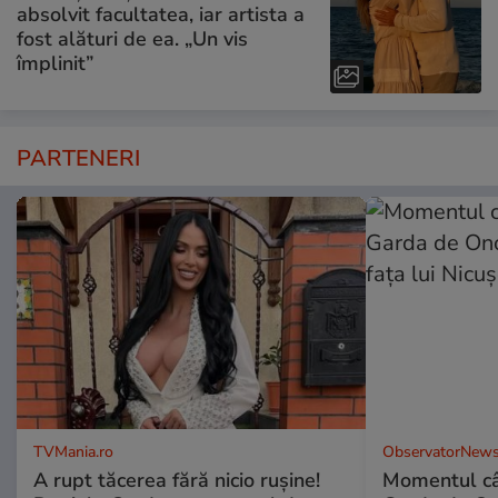
absolvit facultatea, iar artista a
fost alături de ea. „Un vis
împlinit”
PARTENERI
TVMania.ro
ObservatorNews
A rupt tăcerea fără nicio rușine!
Momentul câ