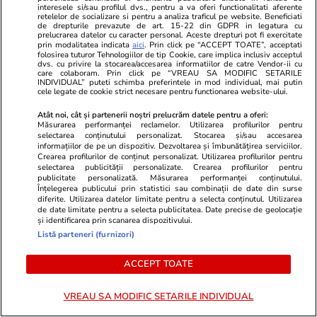
PARTENERI
interesele si/sau profilul dvs., pentru a va oferi functionalitati aferente
retelelor de socializare si pentru a analiza traficul pe website. Beneficiati
de drepturile prevazute de art. 15-22 din GDPR in legatura cu
prelucrarea datelor cu caracter personal. Aceste drepturi pot fi exercitate
prin modalitatea indicata
aici
. Prin click pe “ACCEPT TOATE”, acceptati
folosirea tuturor Tehnologiilor de tip Cookie, care implica inclusiv acceptul
dvs. cu privire la stocarea/accesarea informatiilor de catre Vendor-ii cu
care colaboram. Prin click pe “VREAU SA MODIFIC SETARILE
INDIVIDUAL” puteti schimba preferintele in mod individual, mai putin
cele legate de cookie strict necesare pentru functionarea website-ului.
Atât noi, cât și partenerii noștri prelucrăm datele pentru a oferi:
Măsurarea performanței reclamelor. Utilizarea profilurilor pentru
selectarea conținutului personalizat. Stocarea și/sau accesarea
informațiilor de pe un dispozitiv. Dezvoltarea și îmbunătățirea serviciilor.
Crearea profilurilor de conținut personalizat. Utilizarea profilurilor pentru
selectarea publicității personalizate. Crearea profilurilor pentru
publicitate personalizată. Măsurarea performanței conținutului.
Mediafax.ro
StirileKanalD.ro
Înțelegerea publicului prin statistici sau combinații de date din surse
diferite. Utilizarea datelor limitate pentru a selecta conținutul. Utilizarea
ULTIMA ORĂ! Traseul bizar al
Femeie lovit
de date limitate pentru a selecta publicitatea. Date precise de geolocație
dronei doborâte de F-16. Pe unde
făcea plajă: „
și identificarea prin scanarea dispozitivului.
a trecut aceasta
Listă parteneri (furnizori)
ACCEPT TOATE
VREAU SA MODIFIC SETARILE INDIVIDUAL
PROMO