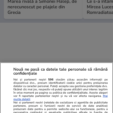
Marea rivală a Simonei Halep, de
Ce s-a întâmp
nerecunoscut pe plajele din
Mircea Luces
Grecia
Romradiatoa
Nouă ne pasă ca datele tale personale să rămână
confidențiale
Noi și partenerii noștri
596
stocăm și/sau accesăm informații pe
dispozitivul dvs., precum identificatorii cookie unici pentru prelucrarea
datelor cu caracter personal. Puteți accepta sau gestiona preferințele dvs.
făcând clic mai jos, respectiv vă puteți opune utilizării unui interes legitim
în orice moment pe pagina cu politica de confidențialitate. Aceste alegeri
vor fi raportate partenerilor noștri și nu vă vor afecta navigarea.
Mai
multe detalii
Noi si partenerii nostri (retelele de socializare si agentiile de publicitate
partenere, precum si furnizorii nostri de servicii de date analitice)
prelucram date pentru a permite website-ului sa functioneze, pentru a
personaliza continutul si anunturile publicitare afisate in functie de