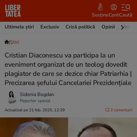
Susține
Cont
Caută
Ultimele știri
Exclusiv
Criză politică
Opinii
Video
|
Ştiri
Cristian Diaconescu va participa la un
eveniment organizat de un teolog dovedit
plagiator de care se dezice chiar Patriarhia |
Precizarea șefului Cancelariei Prezidențiale
Sidonia Bogdan
Reporter special
Actualizat pe 21 feb. 2025, 12:39
3 comentarii