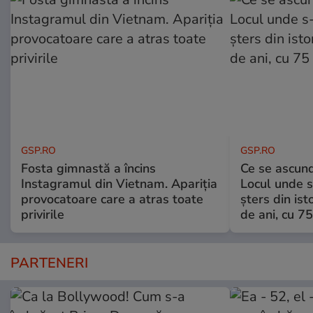
GSP.RO
GSP.RO
Fosta gimnastă a încins
Ce se ascund
Instagramul din Vietnam. Apariția
Locul unde s-
provocatoare care a atras toate
șters din ist
privirile
de ani, cu 7
PARTENERI