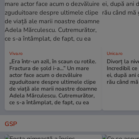
Viva.ro
Unica.ro
„Era într-un azil, în scaun cu rotile.
Divorț la nive
Fractura de șold i-a...” Un mare
Incredibil ce
actor face acum o dezvăluire
ei, după ani 
zguduitoare despre ultimele clipe
rău când mă
de viață ale marii noastre doamne
Adela Mărculescu. Cutremurător,
ce s-a întâmplat, de fapt, cu ea
GSP