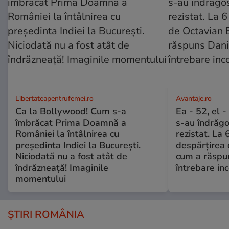
Libertateapentrufemei.ro
Avantaje.ro
Ca la Bollywood! Cum s-a
Ea - 52, el 
îmbrăcat Prima Doamnă a
s-au îndrăgos
României la întâlnirea cu
rezistat. La 
președinta Indiei la București.
despărțirea 
Niciodată nu a fost atât de
cum a răspu
îndrăzneață! Imaginile
întrebare i
momentului
ȘTIRI ROMÂNIA