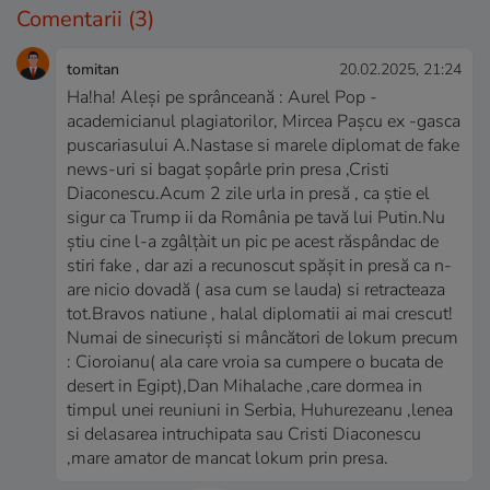
Comentarii
(3)
tomitan
20.02.2025, 21:24
Ha!ha! Aleși pe sprânceană : Aurel Pop -
academicianul plagiatorilor, Mircea Pașcu ex -gasca
puscariasului A.Nastase si marele diplomat de fake
news-uri si bagat șopârle prin presa ,Cristi
Diaconescu.Acum 2 zile urla in presă , ca știe el
sigur ca Trump ii da România pe tavă lui Putin.Nu
știu cine l-a zgâlțàit un pic pe acest răspândac de
stiri fake , dar azi a recunoscut spășit in presă ca n-
are nicio dovadă ( asa cum se lauda) si retracteaza
tot.Bravos natiune , halal diplomatii ai mai crescut!
Numai de sinecuriști si mâncători de lokum precum
: Cioroianu( ala care vroia sa cumpere o bucata de
desert in Egipt),Dan Mihalache ,care dormea in
timpul unei reuniuni in Serbia, Huhurezeanu ,lenea
si delasarea intruchipata sau Cristi Diaconescu
,mare amator de mancat lokum prin presa.