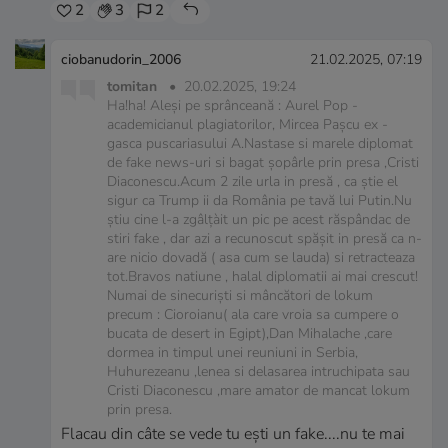
2
3
2
ciobanudorin_2006
21.02.2025, 07:19
tomitan
•
20.02.2025, 19:24
Ha!ha! Aleși pe sprânceană : Aurel Pop -
academicianul plagiatorilor, Mircea Pașcu ex -
gasca puscariasului A.Nastase si marele diplomat
de fake news-uri si bagat șopârle prin presa ,Cristi
Diaconescu.Acum 2 zile urla in presă , ca știe el
sigur ca Trump ii da România pe tavă lui Putin.Nu
știu cine l-a zgâlțàit un pic pe acest răspândac de
stiri fake , dar azi a recunoscut spășit in presă ca n-
are nicio dovadă ( asa cum se lauda) si retracteaza
tot.Bravos natiune , halal diplomatii ai mai crescut!
Numai de sinecuriști si mâncători de lokum
precum : Cioroianu( ala care vroia sa cumpere o
bucata de desert in Egipt),Dan Mihalache ,care
dormea in timpul unei reuniuni in Serbia,
Huhurezeanu ,lenea si delasarea intruchipata sau
Cristi Diaconescu ,mare amator de mancat lokum
prin presa.
Flacau din câte se vede tu ești un fake....nu te mai