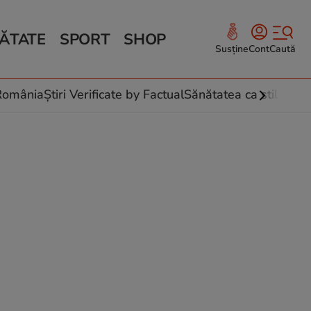
ĂTATE
SPORT
SHOP
Susține
Cont
Caută
Sănătate și Fitness
ce
 culinare
-România
Știri Verificate by Factual
Sănătatea ca stil de vi
 și legume
rea plantelor