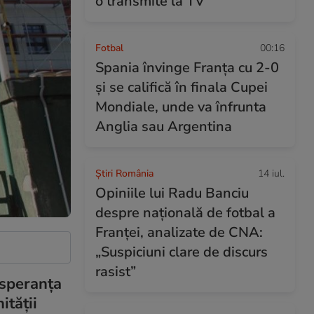
o transmite la TV
Fotbal
00:16
Spania învinge Franța cu 2-0
și se califică în finala Cupei
Mondiale, unde va înfrunta
Anglia sau Argentina
Știri România
14 iul.
Opiniile lui Radu Banciu
despre națională de fotbal a
Franței, analizate de CNA:
„Suspiciuni clare de discurs
rasist”
 speranța
ității