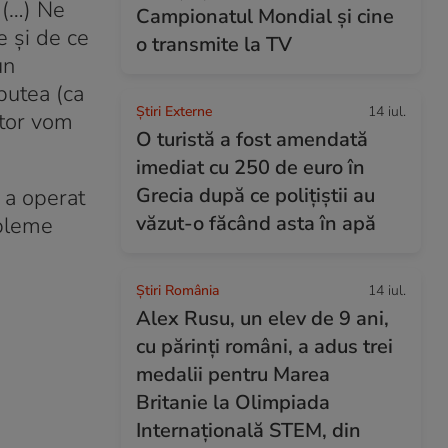
 (…) Ne
Campionatul Mondial și cine
e și de ce
o transmite la TV
un
 putea (ca
Știri Externe
14 iul.
itor vom
O turistă a fost amendată
imediat cu 250 de euro în
Grecia după ce polițiștii au
 a operat
văzut-o făcând asta în apă
obleme
Știri România
14 iul.
Alex Rusu, un elev de 9 ani,
cu părinți români, a adus trei
medalii pentru Marea
Britanie la Olimpiada
Internațională STEM, din