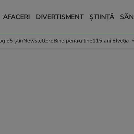
AFACERI
DIVERTISMENT
ȘTIINȚĂ
SĂN
Bani și Afaceri
Monden
Știri Știință
Știri 
Auto
Horoscop
Schimbări climati
Relații
Locuri de muncă
Muzică și Filme
Rețete
ogie
5 știri
Newslettere
Bine pentru tine
115 ani Elveția
Imobiliare.ro
Vacanțe și Cultură
Fructe
eJobs.ro
Îngriji