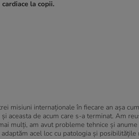
cardiace la copii.
rei misiuni internaționale în fiecare an așa cum
 și aceasta de acum care s-a terminat. Am reuș
mai mulți, am avut probleme tehnice și anume
adaptăm acel loc cu patologia și posibilitățile