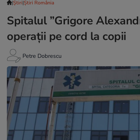
|
Ştiri
|
Știri România
Spitalul ”Grigore Alexand
operații pe cord la copii
Petre Dobrescu