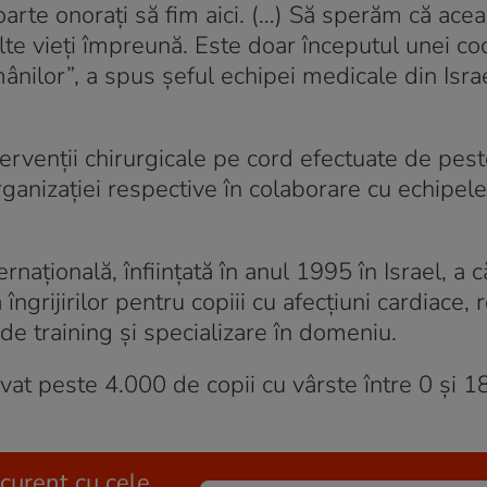
arte onorați să fim aici. (…) Să sperăm că acea
te vieți împreună. Este doar începutul unei co
nilor”, a spus șeful echipei medicale din Israe
tervenții chirurgicale pe cord efectuate de pes
 organizației respective în colaborare cu echipele
națională, înființată în anul 1995 în Israel, a c
ngrijirilor pentru copiii cu afecțiuni cardiace, 
 de training și specializare în domeniu.
vat peste 4.000 de copii cu vârste între 0 și 1
 curent cu cele