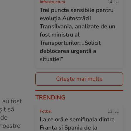
Infrastructura
14 iul.
Trei puncte sensibile pentru
evoluția Autostrăzii
Transilvania, analizate de un
fost ministru al
Transporturilor: „Solicit
deblocarea urgentă a
situației”
Citește mai multe
TRENDING
 au fost
it să
Fotbal
13 iul.
 de
La ce oră e semifinala dintre
 noastre
Franța și Spania de la