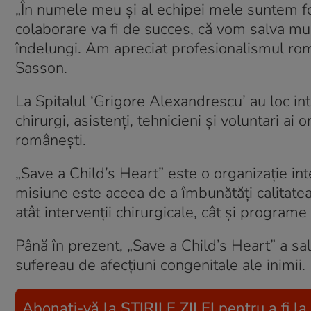
„În numele meu și al echipei mele suntem fo
colaborare va fi de succes, că vom salva mul
îndelungi. Am apreciat profesionalismul româ
Sasson.
La Spitalul ‘Grigore Alexandrescu’ au loc in
chirurgi, asistenți, tehnicieni și voluntari ai
românești.
„Save a Child’s Heart” este o organizație inter
misiune este aceea de a îmbunătăți calitatea î
atât intervenții chirurgicale, cât și programe
Până în prezent, „Save a Child’s Heart” a sal
sufereau de afecțiuni congenitale ale inimii.
Abonați-vă la
ȘTIRILE ZILEI
pentru a fi la