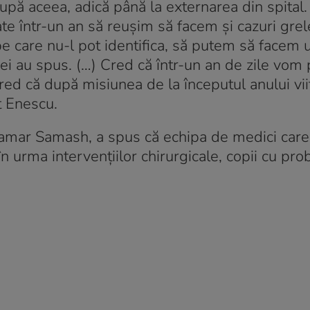
după aceea, adică până la externarea din spital.
e într-un an să reușim să facem și cazuri grel
 pe care nu-l pot identifica, să putem să facem 
, ei au spus. (…) Cred că într-un an de zile vom
red că după misiunea de la începutul anului vi
t Enescu.
amar Samash, a spus că echipa de medici care
în urma intervențiilor chirurgicale, copii cu pr