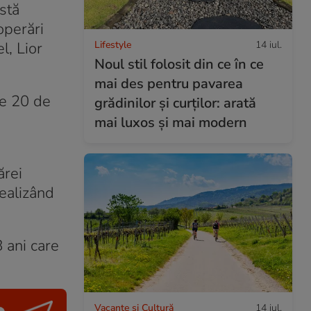
stă
operări
Lifestyle
14 iul.
l, Lior
Noul stil folosit din ce în ce
mai des pentru pavarea
te 20 de
grădinilor și curților: arată
mai luxos și mai modern
ărei
realizând
8 ani care
Vacanțe și Cultură
14 iul.