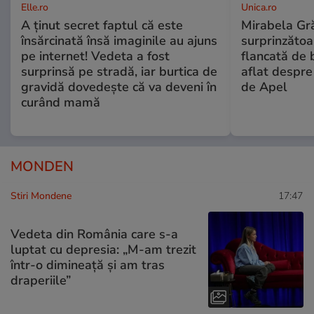
Elle.ro
Unica.ro
A ținut secret faptul că este
Mirabela Gră
însărcinată însă imaginile au ajuns
surprinzătoar
pe internet! Vedeta a fost
flancată de 
surprinsă pe stradă, iar burtica de
aflat despre
gravidă dovedește că va deveni în
de Apel
curând mamă
MONDEN
Stiri Mondene
17:47
Vedeta din România care s-a
luptat cu depresia: „M-am trezit
într-o dimineață și am tras
draperiile”