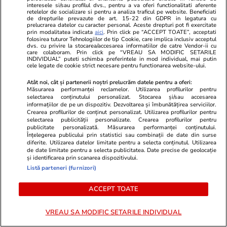
interesele si/sau profilul dvs., pentru a va oferi functionalitati aferente
retelelor de socializare si pentru a analiza traficul pe website. Beneficiati
PARTENERI
de drepturile prevazute de art. 15-22 din GDPR in legatura cu
prelucrarea datelor cu caracter personal. Aceste drepturi pot fi exercitate
prin modalitatea indicata
aici
. Prin click pe “ACCEPT TOATE”, acceptati
folosirea tuturor Tehnologiilor de tip Cookie, care implica inclusiv acceptul
dvs. cu privire la stocarea/accesarea informatiilor de catre Vendor-ii cu
care colaboram. Prin click pe “VREAU SA MODIFIC SETARILE
INDIVIDUAL” puteti schimba preferintele in mod individual, mai putin
cele legate de cookie strict necesare pentru functionarea website-ului.
Atât noi, cât și partenerii noștri prelucrăm datele pentru a oferi:
Măsurarea performanței reclamelor. Utilizarea profilurilor pentru
selectarea conținutului personalizat. Stocarea și/sau accesarea
informațiilor de pe un dispozitiv. Dezvoltarea și îmbunătățirea serviciilor.
Crearea profilurilor de conținut personalizat. Utilizarea profilurilor pentru
selectarea publicității personalizate. Crearea profilurilor pentru
publicitate personalizată. Măsurarea performanței conținutului.
Înțelegerea publicului prin statistici sau combinații de date din surse
diferite. Utilizarea datelor limitate pentru a selecta conținutul. Utilizarea
de date limitate pentru a selecta publicitatea. Date precise de geolocație
ZiaruldeIasi.ro
Fanatik.ro
și identificarea prin scanarea dispozitivului.
Motivul interesant pentru care o
Mitică Drago
Listă parteneri (furnizori)
elevă din rural cu o medie de top
direct când a
la Evaluarea Națională a ales un
FCSB cu Faru
ACCEPT TOATE
liceu tehnologic. „Este o
Exclusiv
nebuloasă și pentru noi”
VREAU SA MODIFIC SETARILE INDIVIDUAL