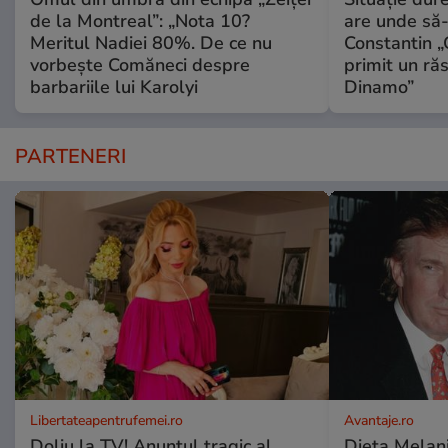
de la Montreal”: „Nota 10?
are unde să-
Meritul Nadiei 80%. De ce nu
Constantin 
vorbește Comăneci despre
primit un ră
barbariile lui Karolyi
Dinamo”
PARTENERI
Libertateapentrufemei.ro
Avantaje.ro
Doliu la TV! Anunțul tragic al
Dieta Melan