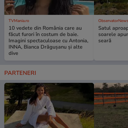
TVMania.ro
ObservatorNews
10 vedete din România care au
Satul aproa
făcut furori în costum de baie.
soarele apun
Imagini spectaculoase cu Antonia,
seară
INNA, Bianca Drăgușanu și alte
dive
PARTENERI