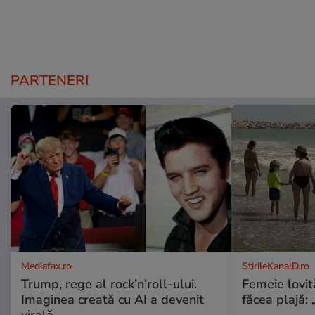
PARTENERI
Mediafax.ro
StirileKanalD.ro
Trump, rege al rock’n’roll-ului.
Femeie lovit
Imaginea creată cu AI a devenit
făcea plajă: „
virală