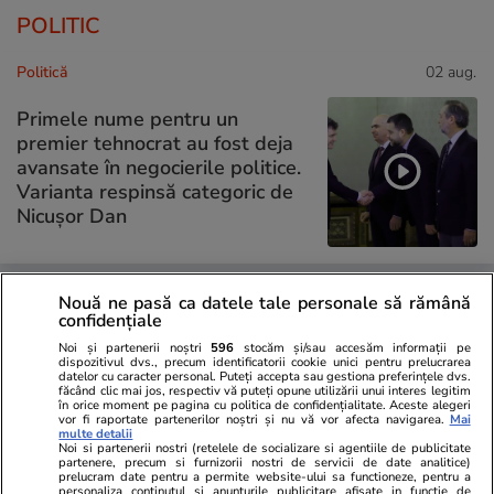
POLITIC
Politică
02 aug.
Primele nume pentru un
premier tehnocrat au fost deja
avansate în negocierile politice.
Varianta respinsă categoric de
Nicușor Dan
Politică
01 aug.
Nouă ne pasă ca datele tale personale să rămână
confidențiale
Cristian Tudor Popescu: „Nici
Noi și partenerii noștri
596
stocăm și/sau accesăm informații pe
dispozitivul dvs., precum identificatorii cookie unici pentru prelucrarea
măcar o Românie ajunsă
datelor cu caracter personal. Puteți accepta sau gestiona preferințele dvs.
făcând clic mai jos, respectiv vă puteți opune utilizării unui interes legitim
gubernie rusească nu i-ar
în orice moment pe pagina cu politica de confidențialitate. Aceste alegeri
deranja”. Pe cine acuză că
vor fi raportate partenerilor noștri și nu vă vor afecta navigarea.
Mai
multe detalii
blochează PNRR
Noi si partenerii nostri (retelele de socializare si agentiile de publicitate
partenere, precum si furnizorii nostri de servicii de date analitice)
prelucram date pentru a permite website-ului sa functioneze, pentru a
personaliza continutul si anunturile publicitare afisate in functie de