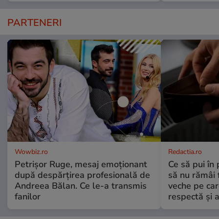
PARTENERI
Wowbiz.ro
Redactia.ro
Petrișor Ruge, mesaj emoționant
Ce să pui în 
după despărțirea profesională de
să nu rămâi f
Andreea Bălan. Ce le-a transmis
veche pe car
fanilor
respectă și a