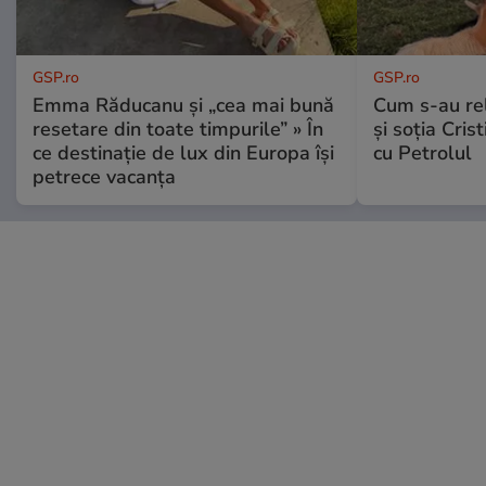
GSP.ro
GSP.ro
Emma Răducanu și „cea mai bună
Cum s-au re
resetare din toate timpurile” » În
și soția Cris
ce destinație de lux din Europa își
cu Petrolul
petrece vacanța