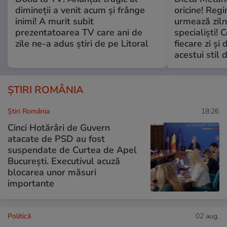
dimineții a venit acum și frânge
oricine! Regi
inimi! A murit subit
urmează zilni
prezentatoarea TV care ani de
specialiști! 
zile ne-a adus știri de pe Litoral
fiecare zi și 
acestui stil 
ȘTIRI ROMÂNIA
Știri România
18:26
Cinci Hotărâri de Guvern
atacate de PSD au fost
suspendate de Curtea de Apel
București. Executivul acuză
blocarea unor măsuri
importante
Politică
02 aug.