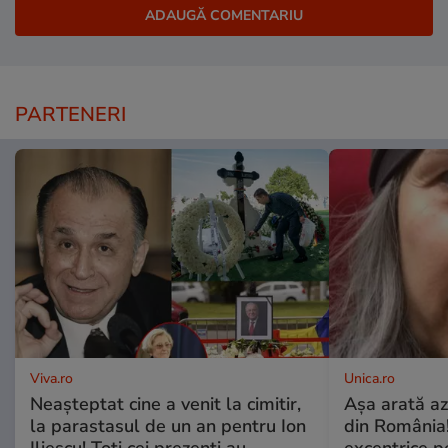
PARTENERI
Viva.ro
Unica.ro
Neașteptat cine a venit la cimitir,
Așa arată az
la parastasul de un an pentru Ion
din România!