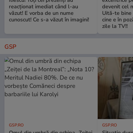
Iliescu! Toți cei prezenți au
excentrice pe
reacționat imediat când l-au
devenit cel 
văzut! E vorba de un nume
Uită-te bine 
cunoscut! Ce s-a văzut în imagini!
cine e în poz
zile la TV!!
GSP
GSP.RO
GSP.RO
Omul din umbră din echipa „Zeiței
Situație dur