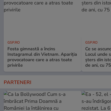
GSP.RO
GSP.RO
Fosta gimnastă a încins
Ce se ascund
Instagramul din Vietnam. Apariția
Locul unde s-
provocatoare care a atras toate
șters din ist
privirile
de ani, cu 7
PARTENERI