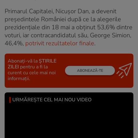
Primarul Capitalei, Nicușor Dan, a devenit
președintele României după ce la alegerile
prezidențiale din 18 mai a obţinut 53,6% dintre
voturi, iar contracandidatul său, George Simion,
46,4%,
potrivit rezultatelor finale
.
Abonați-vă la
ȘTIRILE
ZILEI
pentru a fi la
ABONEAZĂ-TE
curent cu cele mai noi
informații.
URMĂREȘTE CEL MAI NOU VIDEO