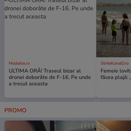
Mediafax.ro
StirileKanalD.ro
ULTIMA ORĂ! Traseul bizar al
Femeie lovit
dronei doborâte de F-16. Pe unde
făcea plajă: „
a trecut aceasta
PROMO