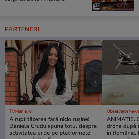
PARTENERI
TVMania.ro
ObservatorNews
A rupt tăcerea fără nicio rușine!
ANIMAŢIE. C
Daniela Crudu spune totul despre
drona după 
activitatea ei de pe platformele
în România. In