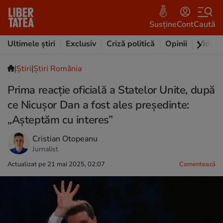
Susține
Cont
Caută
Ultimele știri
Exclusiv
Criză politică
Opinii
Video
|
Ştiri
|
Știri România
Prima reacție oficială a Statelor Unite, după
ce Nicușor Dan a fost ales președinte:
„Așteptăm cu interes”
Cristian Otopeanu
Jurnalist
Actualizat pe 21 mai 2025, 02:07
Comentează