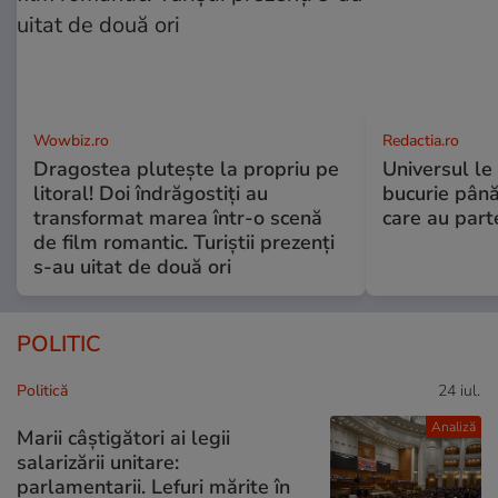
Wowbiz.ro
Redactia.ro
Dragostea plutește la propriu pe
Universul le
litoral! Doi îndrăgostiți au
bucurie până
transformat marea într-o scenă
care au part
de film romantic. Turiștii prezenți
s-au uitat de două ori
POLITIC
Politică
24 iul.
Analiză
Marii câștigători ai legii
salarizării unitare:
parlamentarii. Lefuri mărite în