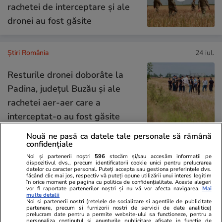
rachetei de interceptare și ale
dronei au fost găsite
Știri România
24 iul.
Resturile dronei doborâte la
Padina, județul Buzău și ale
rachetei aer-aer care a
interceptat-o au fost găsite
Nouă ne pasă ca datele tale personale să rămână
confidențiale
Știri România
24 iul.
Noi și partenerii noștri
596
stocăm și/sau accesăm informații pe
dispozitivul dvs., precum identificatorii cookie unici pentru prelucrarea
Bustul lui Adrian Păunescu din
datelor cu caracter personal. Puteți accepta sau gestiona preferințele dvs.
făcând clic mai jos, respectiv vă puteți opune utilizării unui interes legitim
Parcul Grădina Icoanei ar putea
în orice moment pe pagina cu politica de confidențialitate. Aceste alegeri
vor fi raportate partenerilor noștri și nu vă vor afecta navigarea.
Mai
multe detalii
fi retras. Motivele din spatele
Noi si partenerii nostri (retelele de socializare si agentiile de publicitate
partenere, precum si furnizorii nostri de servicii de date analitice)
solicitării Institutului de
prelucram date pentru a permite website-ului sa functioneze, pentru a
personaliza continutul si anunturile publicitare afisate in functie de