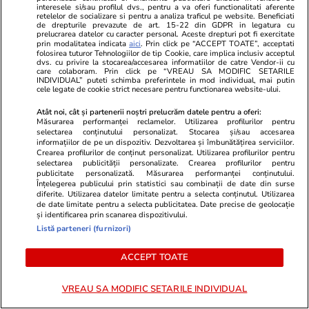
Investigare a Crimelor
interesele si/sau profilul dvs., pentru a va oferi functionalitati aferente
retelelor de socializare si pentru a analiza traficul pe website. Beneficiati
Comunismului
de drepturile prevazute de art. 15-22 din GDPR in legatura cu
prelucrarea datelor cu caracter personal. Aceste drepturi pot fi exercitate
prin modalitatea indicata
aici
. Prin click pe “ACCEPT TOATE”, acceptati
folosirea tuturor Tehnologiilor de tip Cookie, care implica inclusiv acceptul
dvs. cu privire la stocarea/accesarea informatiilor de catre Vendor-ii cu
Știri România
24 iul.
care colaboram. Prin click pe “VREAU SA MODIFIC SETARILE
INDIVIDUAL” puteti schimba preferintele in mod individual, mai putin
cele legate de cookie strict necesare pentru functionarea website-ului.
Avertizări nowcasting ANM de
Atât noi, cât și partenerii noștri prelucrăm datele pentru a oferi:
vreme severă imediată. Lista
Măsurarea performanței reclamelor. Utilizarea profilurilor pentru
selectarea conținutului personalizat. Stocarea și/sau accesarea
localităților vizate de fenomene
informațiilor de pe un dispozitiv. Dezvoltarea și îmbunătățirea serviciilor.
meteo periculoase
Crearea profilurilor de conținut personalizat. Utilizarea profilurilor pentru
selectarea publicității personalizate. Crearea profilurilor pentru
publicitate personalizată. Măsurarea performanței conținutului.
Înțelegerea publicului prin statistici sau combinații de date din surse
diferite. Utilizarea datelor limitate pentru a selecta conținutul. Utilizarea
de date limitate pentru a selecta publicitatea. Date precise de geolocație
Opinii
24 iul.
și identificarea prin scanarea dispozitivului.
Listă parteneri (furnizori)
Inteligența artificială va
ACCEPT TOATE
remodela economia mondială și
politica monetară
VREAU SA MODIFIC SETARILE INDIVIDUAL