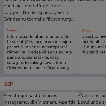
Viva.ro
Unica.ro
Informația de ultim moment, de
Divorț la nive
la vârful țării, face acum înconjurul
Incredibil ce
presei cu o viteză neașteptată!
ei, după ani 
Nimeni nu credea că se va ajunge
rău când mă
până aici, dar iată-ne, dragi
cetățeni. Breaking news, Sorin
Grindeanu tocmai a făcut anunțul
GSP