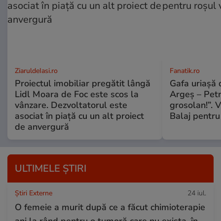
ZiaruldeIasi.ro
Fanatik.ro
Proiectul imobiliar pregătit lângă
Gafa uriașă d
Lidl Moara de Foc este scos la
Argeș – Petr
vânzare. Dezvoltatorul este
grosolan!”. V
asociat în piață cu un alt proiect
Balaj pentru
de anvergură
ULTIMELE ȘTIRI
Știri Externe
24 iul.
O femeie a murit după ce a făcut chimioterapie
ani la rând pentru o tumoră care nu exista, în