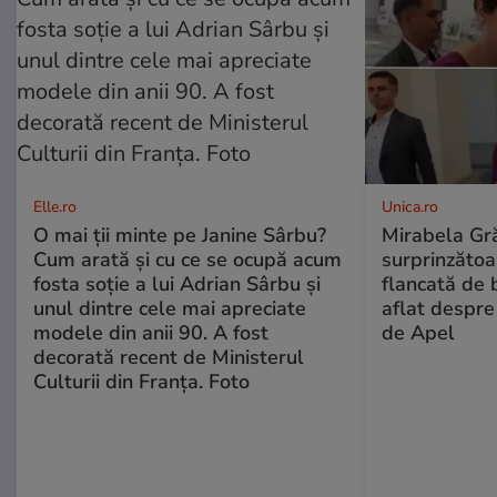
Elle.ro
Unica.ro
O mai ții minte pe Janine Sârbu?
Mirabela Gră
Cum arată și cu ce se ocupă acum
surprinzătoar
fosta soție a lui Adrian Sârbu și
flancată de 
unul dintre cele mai apreciate
aflat despre
modele din anii 90. A fost
de Apel
decorată recent de Ministerul
Culturii din Franța. Foto