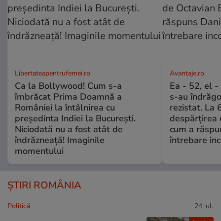
Libertateapentrufemei.ro
Avantaje.ro
Ca la Bollywood! Cum s-a
Ea - 52, el 
îmbrăcat Prima Doamnă a
s-au îndrăgos
României la întâlnirea cu
rezistat. La 
președinta Indiei la București.
despărțirea 
Niciodată nu a fost atât de
cum a răspu
îndrăzneață! Imaginile
întrebare i
momentului
ȘTIRI ROMÂNIA
Politică
24 iul.