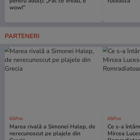
pentru adulți: „Fac ce vreau, e
rusească
wow!”
PARTENERI
GSP.ro
GSP.ro
Marea rivală a Simonei Halep, de
Ce s-a întâmp
nerecunoscut pe plajele din
Mircea Luces