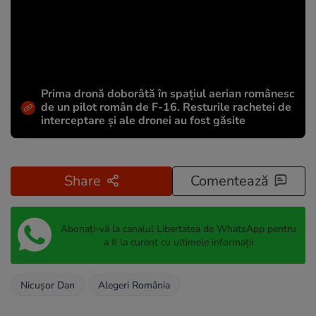
Prima dronă doborâtă în spațiul aerian românesc
de un pilot român de F-16. Resturile rachetei de
interceptare și ale dronei au fost găsite
Share
Comentează
Abonați-vă la canalul Libertatea de WhatsApp pentru
a fi la curent cu ultimele informații
Nicușor Dan
Alegeri România