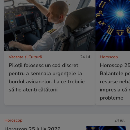
Vacanțe și Cultură
24 iul.
Horoscop
Piloții folosesc un cod discret
Horoscop 25 
pentru a semnala urgențele la
Balanțele po
bordul avioanelor. La ce trebuie
resurse nebă
să fie atenți călătorii
impresia că 
probleme
Horoscop
24 iul.
Horoscop 25 iulie 2026.