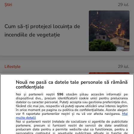
Ştiri
29 iul.
Cum să-ți protejezi locuința de
incendiile de vegetație
Lifestyle
29 iul.
Nouă ne pasă ca datele tale personale să rămână
De ce să nu arunci semințele de
confidențiale
la pepenele roșu – ce beneficii
Noi și partenerii noștri
596
stocăm și/sau accesăm informații pe
dispozitivul dvs., precum identificatorii cookie unici pentru prelucrarea
au
datelor cu caracter personal. Puteți accepta sau gestiona preferințele dvs.
făcând clic mai jos, respectiv vă puteți opune utilizării unui interes legitim
în orice moment pe pagina cu politica de confidențialitate. Aceste alegeri
vor fi raportate partenerilor noștri și nu vă vor afecta navigarea.
Mai
multe detalii
Noi si partenerii nostri (retelele de socializare si agentiile de publicitate
partenere, precum si furnizorii nostri de servicii de date analitice)
Lifestyle
15 iul.
prelucram date pentru a permite website-ului sa functioneze, pentru a
personaliza continutul si anunturile publicitare afisate in functie de