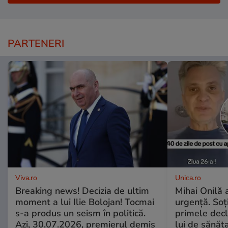
PARTENERI
Viva.ro
Unica.ro
Breaking news! Decizia de ultim
Mihai Onilă 
moment a lui Ilie Bolojan! Tocmai
urgență. Soți
s-a produs un seism în politică.
primele decl
Azi, 30.07.2026, premierul demis
lui de sănăta