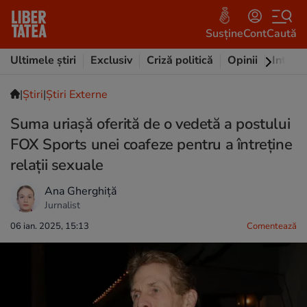
Susține
Cont
Caută
Ultimele știri
Exclusiv
Criză politică
Opinii
Intervi
|
Ştiri
|
Știri Externe
Suma uriașă oferită de o vedetă a postului
FOX Sports unei coafeze pentru a întreține
relații sexuale
Ana Gherghiță
Jurnalist
06 ian. 2025, 15:13
Comentează