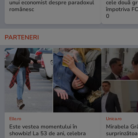
unui economist despre paradoxul
cele două gr
românesc
împotriva FC
0
PARTENERI
Elle.ro
Unica.ro
Este vestea momentului în
Mirabela Gră
showbiz! La 53 de ani, celebra
surprinzătoar