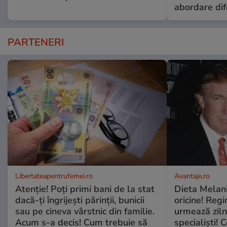
abordare dif
PARTENERI
Libertateapentrufemei.ro
Avantaje.ro
Atenție! Poți primi bani de la stat
Dieta Melan
dacă-ți îngrijești părinții, bunicii
oricine! Regi
sau pe cineva vârstnic din familie.
urmează zilni
Acum s-a decis! Cum trebuie să
specialiști! 