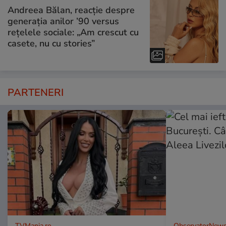
Andreea Bălan, reacție despre
generația anilor ’90 versus
rețelele sociale: „Am crescut cu
casete, nu cu stories”
PARTENERI
TVMania.ro
ObservatorNews