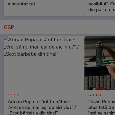
a anunțat tot
posibilul”. C
din partea m
GSP
GSP.RO
GSP.RO
Adrian Popa a sărit la bătaie:
David Popovi
„Vrei să nu mai ieși de aici viu?” /
plus față de
„Scot bărbăția din tine!”
încă se schi