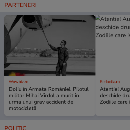
PARTENERI
Wowbiz.ro
Redactia.ro
Doliu în Armata României. Pilotul
Atentie! Augu
militar Mihai Vîrdol a murit în
deschide dr
urma unui grav accident de
Zodiile care 
motocicletă
POLITIC