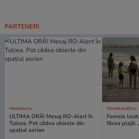
PARTENERI
Mediafax.ro
StirileKanalD.ro
ULTIMA ORĂ! Mesaj RO-Alert în
Femeie lovit
Tulcea. Pot cădea obiecte din
făcea plajă: „
spațiul aerian