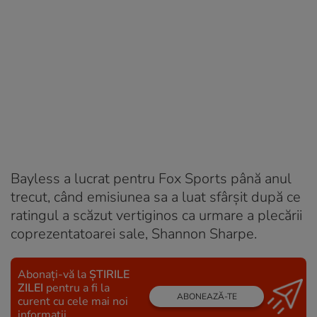
Bayless a lucrat pentru Fox Sports până anul
trecut, când emisiunea sa a luat sfârșit după ce
ratingul a scăzut vertiginos ca urmare a plecării
coprezentatoarei sale, Shannon Sharpe.
Abonați-vă la
ȘTIRILE
ZILEI
pentru a fi la
ABONEAZĂ-TE
curent cu cele mai noi
informații.