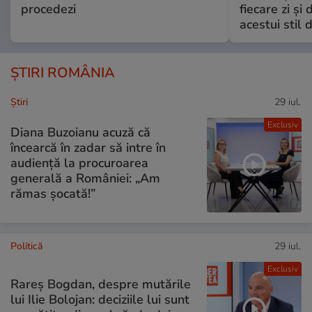
procedezi
fiecare zi și 
acestui stil 
ȘTIRI ROMÂNIA
Ştiri
29 iul.
Exclusiv
Diana Buzoianu acuză că
încearcă în zadar să intre în
audiență la procuroarea
generală a României: „Am
rămas șocată!”
Politică
29 iul.
Exclusiv
Rareș Bogdan, despre mutările
lui Ilie Bolojan: deciziile lui sunt