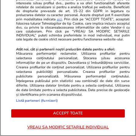
interesele si/sau profilul dvs., pentru a va oferi functionalitati aferente
retelelor de socializare si pentru a analiza traficul pe website. Beneficiati
de drepturile prevazute de art. 15-22 din GDPR in legatura cu
prelucrarea datelor cu caracter personal. Aceste drepturi pot fi exercitate
prin modalitatea indicata
aici
. Prin click pe “ACCEPT TOATE”, acceptati
Ce este colostrul și la ce ajută
folosirea tuturor Tehnologiilor de tip Cookie, care implica inclusiv acceptul
dvs. cu privire la stocarea/accesarea informatiilor de catre Vendor-ii cu
care colaboram. Prin click pe “VREAU SA MODIFIC SETARILE
INDIVIDUAL” puteti schimba preferintele in mod individual, mai putin
cele legate de cookie strict necesare pentru functionarea website-ului.
Atât noi, cât și partenerii noștri prelucrăm datele pentru a oferi:
Măsurarea performanței reclamelor. Utilizarea profilurilor pentru
Lifestyle
08 iul.
selectarea conținutului personalizat. Stocarea și/sau accesarea
informațiilor de pe un dispozitiv. Dezvoltarea și îmbunătățirea serviciilor.
Crearea profilurilor de conținut personalizat. Utilizarea profilurilor pentru
selectarea publicității personalizate. Crearea profilurilor pentru
publicitate personalizată. Măsurarea performanței conținutului.
Înțelegerea publicului prin statistici sau combinații de date din surse
De ce gheața plutește pe apă
diferite. Utilizarea datelor limitate pentru a selecta conținutul. Utilizarea
de date limitate pentru a selecta publicitatea. Date precise de geolocație
și identificarea prin scanarea dispozitivului.
Listă parteneri (furnizori)
ACCEPT TOATE
Știri România
30 iul.
VREAU SA MODIFIC SETARILE INDIVIDUAL
Primarul unei comune din Alba