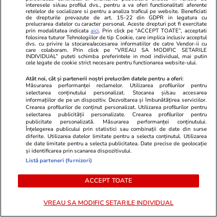
Fără filtre pe plajă! Cele mai
Cea mai bună
interesele si/sau profilul dvs., pentru a va oferi functionalitati aferente
spectaculoase poze cu vedetele
muţi pentru 
retelelor de socializare si pentru a analiza traficul pe website. Beneficiati
de drepturile prevazute de art. 15-22 din GDPR in legatura cu
noastre în costum de baie [FOTO]
Este în Euro
prelucrarea datelor cu caracter personal. Aceste drepturi pot fi exercitate
prin modalitatea indicata
aici
. Prin click pe “ACCEPT TOATE”, acceptati
folosirea tuturor Tehnologiilor de tip Cookie, care implica inclusiv acceptul
dvs. cu privire la stocarea/accesarea informatiilor de catre Vendor-ii cu
care colaboram. Prin click pe “VREAU SA MODIFIC SETARILE
INDIVIDUAL” puteti schimba preferintele in mod individual, mai putin
cele legate de cookie strict necesare pentru functionarea website-ului.
PARTENERI
Atât noi, cât și partenerii noștri prelucrăm datele pentru a oferi:
Măsurarea performanței reclamelor. Utilizarea profilurilor pentru
selectarea conținutului personalizat. Stocarea și/sau accesarea
informațiilor de pe un dispozitiv. Dezvoltarea și îmbunătățirea serviciilor.
Crearea profilurilor de conținut personalizat. Utilizarea profilurilor pentru
selectarea publicității personalizate. Crearea profilurilor pentru
publicitate personalizată. Măsurarea performanței conținutului.
Înțelegerea publicului prin statistici sau combinații de date din surse
diferite. Utilizarea datelor limitate pentru a selecta conținutul. Utilizarea
de date limitate pentru a selecta publicitatea. Date precise de geolocație
și identificarea prin scanarea dispozitivului.
Listă parteneri (furnizori)
ACCEPT TOATE
VREAU SA MODIFIC SETARILE INDIVIDUAL
GSP.ro
GSP.ro