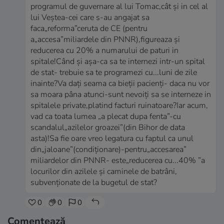
programul de guvernare al lui Tomac,cât și in cel al
lui Veștea-cei care s-au angajat sa
faca„reforma”ceruta de CE (pentru
a„accesa”miliardele din PNNR),figureaza și
reducerea cu 20% a numarului de paturi in
spitale!Când și așa-ca sa te internezi intr-un spital
de stat- trebuie sa te programezi cu...luni de zile
inainte?Va dați seama ca bieții pacienți- daca nu vor
sa moara pâna atunci-sunt nevoiți sa se interneze in
spitalele private,platind facturi ruinatoare?Iar acum,
vad ca toata lumea „a plecat dupa fenta”-cu
scandalul„azilelor groazei”(din Bihor de data
asta)!Sa fie oare vreo legatura cu faptul ca unul
din„jaloane”(condiționare)-pentru„accesarea”
miliardelor din PNNR- este„reducerea cu...40% ”a
locurilor din azilele și caminele de batrâni,
subvenționate de la bugetul de stat?
0
0
0
Comentează