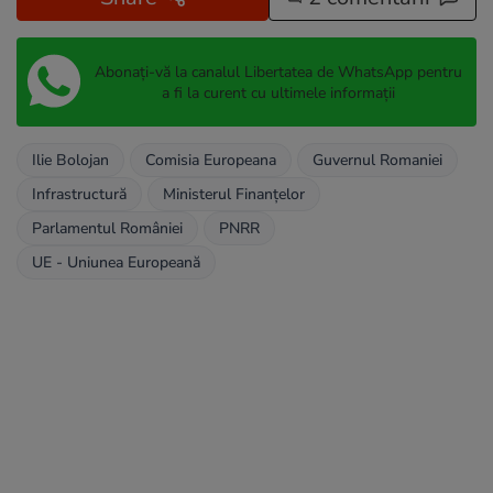
Abonați-vă la canalul Libertatea de WhatsApp pentru
a fi la curent cu ultimele informații
Ilie Bolojan
Comisia Europeana
Guvernul Romaniei
Infrastructură
Ministerul Finanțelor
Parlamentul României
PNRR
UE - Uniunea Europeană