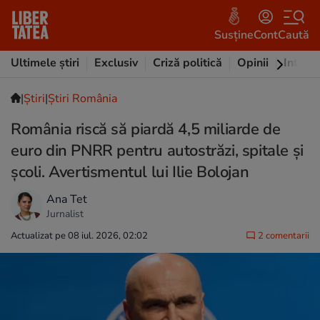
Susține
Cont
Caută
Ultimele știri
Exclusiv
Criză politică
Opinii
Intervi
|
Ştiri
|
Știri România
România riscă să piardă 4,5 miliarde de
euro din PNRR pentru autostrăzi, spitale și
școli. Avertismentul lui Ilie Bolojan
Ana Tet
Jurnalist
Actualizat pe 08 iul. 2026, 02:02
2 comentarii