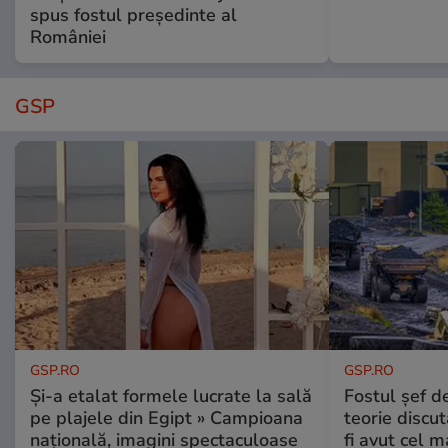
spus fostul președinte al
României
GSP
GSP.RO
GSP.RO
Și-a etalat formele lucrate la sală
Fostul șef d
pe plajele din Egipt » Campioana
teorie discu
națională, imagini spectaculoase
fi avut cel 