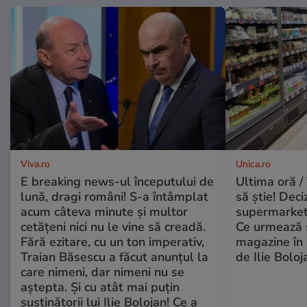
Viva.ro
Unica.ro
E breaking news-ul începutului de
Ultima oră / 
lună, dragi români! S-a întâmplat
să știe! Deci
acum câteva minute și multor
supermarketu
cetățeni nici nu le vine să creadă.
Ce urmează s
Fără ezitare, cu un ton imperativ,
magazine în 
Traian Băsescu a făcut anunțul la
de Ilie Boloj
care nimeni, dar nimeni nu se
aștepta. Și cu atât mai puțin
susținătorii lui Ilie Bolojan! Ce a