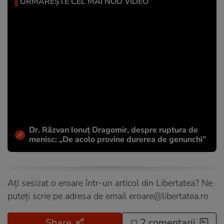
URMĂREȘTE CEL MAI NOU VIDEO
Dr. Răzvan Ionuţ Dragomir, despre ruptura de
menisc: „De acolo provine durerea de genunchi”
Ați sesizat o eroare într-un articol din Libertatea? Ne
puteți scrie pe adresa de email
eroare@libertatea.ro
Share
2 comentarii