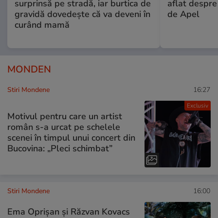
surprinsă pe stradă, iar burtica de
aflat despre
gravidă dovedește că va deveni în
de Apel
curând mamă
MONDEN
Stiri Mondene
16:27
Exclusiv
Motivul pentru care un artist
român s-a urcat pe schelele
scenei în timpul unui concert din
Bucovina: „Pleci schimbat”
Stiri Mondene
16:00
Ema Oprișan și Răzvan Kovacs