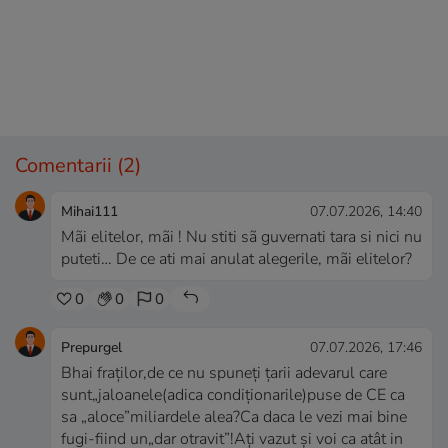
Comentarii
(2)
Mihai111
07.07.2026, 14:40
Mãi elitelor, mãi ! Nu stiti sã guvernati tara si nici nu
puteti… De ce ati mai anulat alegerile, mãi elitelor?
0
0
0
Prepurgel
07.07.2026, 17:46
Bhai fraților,de ce nu spuneți țarii adevarul care
sunt„jaloanele(adica condiționarile)puse de CE ca
sa „aloce”miliardele alea?Ca daca le vezi mai bine
fugi-fiind un„dar otravit”!Ați vazut și voi ca atât in