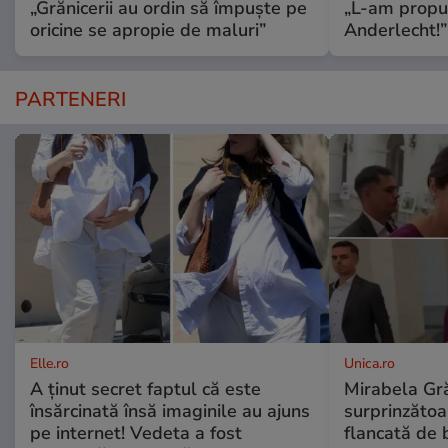
„Grănicerii au ordin să împuște pe
„L-am propus
oricine se apropie de maluri”
Anderlecht!”
PARTENERI
Elle.ro
Unica.ro
A ținut secret faptul că este
Mirabela Gră
însărcinată însă imaginile au ajuns
surprinzătoar
pe internet! Vedeta a fost
flancată de 