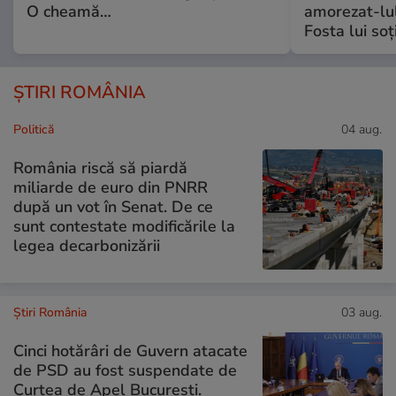
O cheamă…
amorezat-lul
Fosta lui soț
ȘTIRI ROMÂNIA
Politică
04 aug.
România riscă să piardă
miliarde de euro din PNRR
după un vot în Senat. De ce
sunt contestate modificările la
legea decarbonizării
Știri România
03 aug.
Cinci hotărâri de Guvern atacate
de PSD au fost suspendate de
Curtea de Apel București.