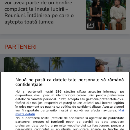
vor avea parte de un bonfire
complicat la Insula Iubirii –
Reuniuni. Întâlnirea pe care o
aștepta toată lumea
PARTENERI
Nouă ne pasă ca datele tale personale să rămână
confidențiale
Noi și partenerii noștri
596
stocăm și/sau accesăm informații pe
dispozitivul dvs., precum identificatorii cookie unici pentru prelucrarea
datelor cu caracter personal. Puteți accepta sau gestiona preferințele dvs.
făcând clic mai jos, respectiv vă puteți opune utilizării unui interes legitim
în orice moment pe pagina cu politica de confidențialitate. Aceste alegeri
vor fi raportate partenerilor noștri și nu vă vor afecta navigarea.
Mai
multe detalii
Noi si partenerii nostri (retelele de socializare si agentiile de publicitate
partenere, precum si furnizorii nostri de servicii de date analitice)
TVMania.ro
ObservatorNews
prelucram date pentru a permite website-ului sa functioneze, pentru a
personaliza continutul si anunturile publicitare afisate in functie de