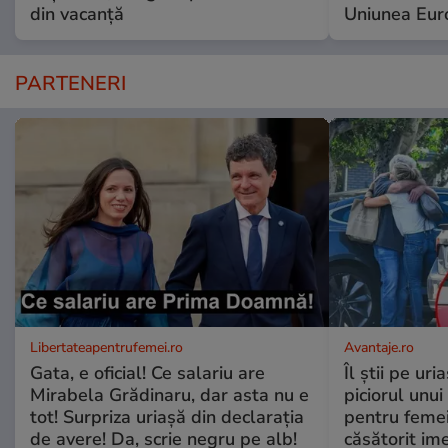
din vacanță
Uniunea Eur
PARTENERI
Libertateapentrufemei.ro
Avantaje.ro
Gata, e oficial! Ce salariu are
Îl știi pe ur
Mirabela Grădinaru, dar asta nu e
piciorul unui
tot! Surpriza uriașă din declarația
pentru femei
de avere! Da, scrie negru pe alb!
căsătorit ime