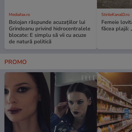
Mediafax.ro
StirileKanalD.ro
Bolojan răspunde acuzațiilor lui
Femeie lovit
Grindeanu privind hidrocentralele
făcea plajă: „
blocate: E simplu să vii cu acuze
de natură politică
PROMO