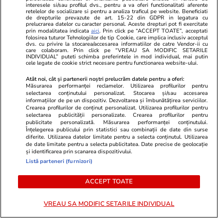
confruntă, de fapt, Miruna!
lucru cumplit
interesele si/sau profilul dvs., pentru a va oferi functionalitati aferente
retelelor de socializare si pentru a analiza traficul pe website. Beneficiati
Adolescenta în vârstă de 18 ani
timp ce era 
de drepturile prevazute de art. 15-22 din GDPR in legatura cu
se află în stare gravă, după ce a
prelucrarea datelor cu caracter personal. Aceste drepturi pot fi exercitate
prin modalitatea indicata
aici
. Prin click pe “ACCEPT TOATE”, acceptati
contractat o bacterie pe litoral
folosirea tuturor Tehnologiilor de tip Cookie, care implica inclusiv acceptul
dvs. cu privire la stocarea/accesarea informatiilor de catre Vendor-ii cu
care colaboram. Prin click pe “VREAU SA MODIFIC SETARILE
INDIVIDUAL” puteti schimba preferintele in mod individual, mai putin
cele legate de cookie strict necesare pentru functionarea website-ului.
POLITIC
Atât noi, cât și partenerii noștri prelucrăm datele pentru a oferi:
Măsurarea performanței reclamelor. Utilizarea profilurilor pentru
Politică
31 iul.
selectarea conținutului personalizat. Stocarea și/sau accesarea
informațiilor de pe un dispozitiv. Dezvoltarea și îmbunătățirea serviciilor.
Traian Băsescu i-a făcut praf pe
Crearea profilurilor de conținut personalizat. Utilizarea profilurilor pentru
guvernanți: „Lumea, dacă vrea
selectarea publicității personalizate. Crearea profilurilor pentru
publicitate personalizată. Măsurarea performanței conținutului.
să vadă ce înseamnă să fii
Înțelegerea publicului prin statistici sau combinații de date din surse
prost, se uită la România”.
diferite. Utilizarea datelor limitate pentru a selecta conținutul. Utilizarea
de date limitate pentru a selecta publicitatea. Date precise de geolocație
Miniștrii de la Energie, „niște
și identificarea prin scanarea dispozitivului.
panarame”
Listă parteneri (furnizori)
ACCEPT TOATE
Politică
31 iul.
VREAU SA MODIFIC SETARILE INDIVIDUAL
Traian Băsescu îi cere lui Ilie