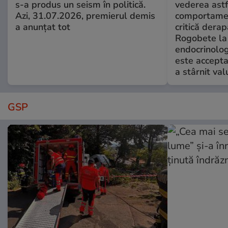
s-a produs un seism în politică.
vederea astf
Azi, 31.07.2026, premierul demis
comportamen
a anunțat tot
critică derap
Rogobete la
endocrinolog
este accepta
a stârnit valu
GSP