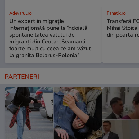
Adevarul.ro
Fanatik.ro
Un expert în migrație
Transferă FC
internațională pune la îndoială
Mihai Stoica 
spontaneitatea valului de
din poarta r
migranți din Ceuta: „Seamănă
foarte mult cu ceea ce am văzut
la granița Belarus-Polonia”
PARTENERI