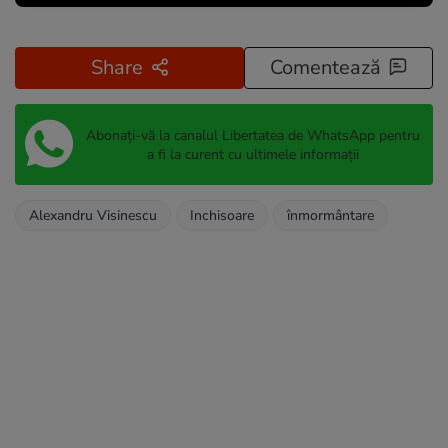
Share
Comentează
Abonați-vă la canalul Libertatea de WhatsApp pentru
a fi la curent cu ultimele informații
Alexandru Visinescu
Inchisoare
înmormântare