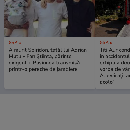
GSP.ro
GSP.ro
A murit Spiridon, tatăl lui Adrian
Titi Aur con
Mutu » Fan Știința, părinte
în accidentul
exigent + Pasiunea transmisă
echipa a dou
printr-o pereche de jambiere
vorba de vâr
Adevărații a
acolo”