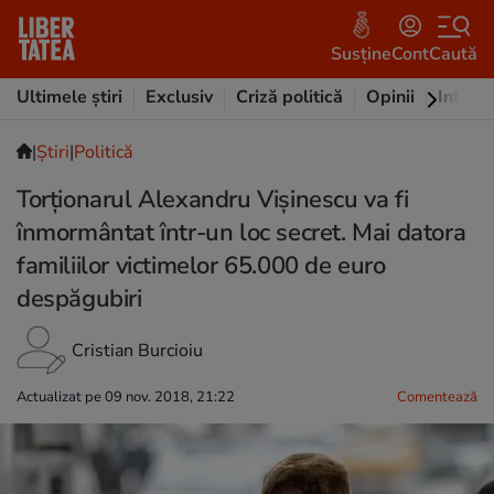
Susține
Cont
Caută
Ultimele știri
Exclusiv
Criză politică
Opinii
Intervi
|
Ştiri
|
Politică
Torționarul Alexandru Vișinescu va fi
înmormântat într-un loc secret. Mai datora
familiilor victimelor 65.000 de euro
despăgubiri
Cristian Burcioiu
Actualizat pe 09 nov. 2018, 21:22
Comentează