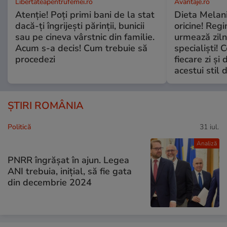
Libertateapentrufemei.ro
Avantaje.ro
Atenție! Poți primi bani de la stat
Dieta Melan
dacă-ți îngrijești părinții, bunicii
oricine! Regi
sau pe cineva vârstnic din familie.
urmează zilni
Acum s-a decis! Cum trebuie să
specialiști! 
procedezi
fiecare zi și 
acestui stil 
ȘTIRI ROMÂNIA
Politică
31 iul.
Analiză
PNRR îngrășat în ajun. Legea
ANI trebuia, inițial, să fie gata
din decembrie 2024