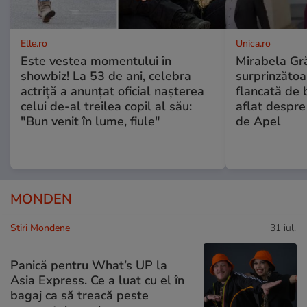
Elle.ro
Unica.ro
Este vestea momentului în
Mirabela Gră
showbiz! La 53 de ani, celebra
surprinzătoar
actriță a anunțat oficial nașterea
flancată de 
celui de-al treilea copil al său:
aflat despre
"Bun venit în lume, fiule"
de Apel
MONDEN
Stiri Mondene
31 iul.
Panică pentru What’s UP la
Asia Express. Ce a luat cu el în
bagaj ca să treacă peste