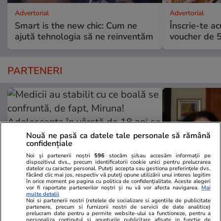
Advertorial
Advertorial
Smart is the new chic: Cum ne
Înscrie-te ac
ajută tehnologia să ne reinventăm
voucher de 5
PARTENERI
Nouă ne pasă ca datele tale personale să rămână
confidențiale
Noi și partenerii noștri
596
stocăm și/sau accesăm informații pe
dispozitivul dvs., precum identificatorii cookie unici pentru prelucrarea
datelor cu caracter personal. Puteți accepta sau gestiona preferințele dvs.
făcând clic mai jos, respectiv vă puteți opune utilizării unui interes legitim
în orice moment pe pagina cu politica de confidențialitate. Aceste alegeri
vor fi raportate partenerilor noștri și nu vă vor afecta navigarea.
Mai
multe detalii
Wowbiz.ro
Redactia.ro
Noi si partenerii nostri (retelele de socializare si agentiile de publicitate
partenere, precum si furnizorii nostri de servicii de date analitice)
Medicii au stabilit cu ce boală se
De ce a fac
prelucram date pentru a permite website-ului sa functioneze, pentru a
personaliza continutul si anunturile publicitare afisate in functie de