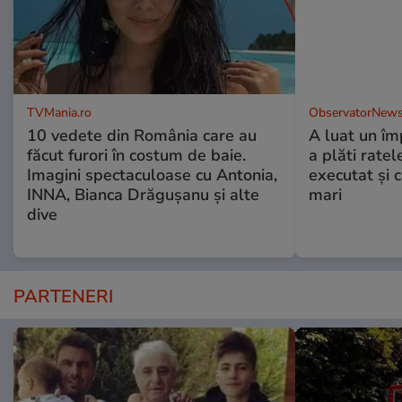
TVMania.ro
ObservatorNews
10 vedete din România care au
A luat un îm
făcut furori în costum de baie.
a plăti ratel
Imagini spectaculoase cu Antonia,
executat şi c
INNA, Bianca Drăgușanu și alte
mari
dive
PARTENERI