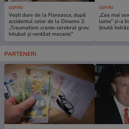
GSP.RO
GSP.RO
Vești dure de la Floreasca, după
„Cea mai sex
accidentul celor de la Dinamo 2:
lume” și-a în
„Traumatism cranio-cerebral grav.
ținută îndră
Intubat și ventilat mecanic”
PARTENERI