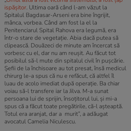
ispășitor
. Ultima oară când l-am văzut la
Spitalul Bagdasar-Arseni era bine îngrijit,
mânca, vorbea. Când am fost la el la
Penitenciarul Spital Rahova era legumă, era
într-o stare de vegetație. Abia dacă putea să
clipească. Douăzeci de minute am încercat să
vorbesc cu el, dar nu am reușit. Au făcut tot
posibilul să-l mute din spitalul civil în pușcărie.
Șefii de la închisoare au tot presat, însă medicul
chirurg le-a spus că nu e refăcut, că altfel îl
luau de acolo imediat după operație. Ba chiar
voiau să-l transfere iar la Jilva. M-a sunat
persoana lui de sprijin, însoțitorul lui, și mi-a
spus că a făcut toate pregătirile, că-l așteaptă.
Totul era aranjat, dar a murit”, a adăugat
avocatul Camelia Niculescu.