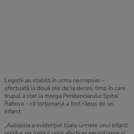
Legiștii au stabilit în urma necropsiei –
efectuată la două zile de la deces, timp în care
trupul a stat la morga Penitenciarului Spital
Rahova – că torționarul a fost răpus de un
infarct.
„Autopsia a evidențiat toate urmele unui infarct
produs pe fondul unor afecțiuni neurologice și