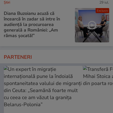
Ştiri
29 iul.
Exclusiv
Diana Buzoianu acuză că
încearcă în zadar să intre în
audiență la procuroarea
generală a României: „Am
rămas șocată!”
PARTENERI