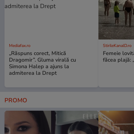
Mediafax.ro
StirileKanalD.ro
„Răspuns corect, Mitică
Femeie lovit
Dragomir”. Gluma virală cu
făcea plajă: „
Simona Halep a ajuns la
admiterea la Drept
PROMO