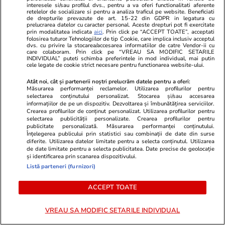
interesele si/sau profilul dvs., pentru a va oferi functionalitati aferente
retelelor de socializare si pentru a analiza traficul pe website. Beneficiati
de drepturile prevazute de art. 15-22 din GDPR in legatura cu
prelucrarea datelor cu caracter personal. Aceste drepturi pot fi exercitate
prin modalitatea indicata
aici
. Prin click pe “ACCEPT TOATE”, acceptati
folosirea tuturor Tehnologiilor de tip Cookie, care implica inclusiv acceptul
dvs. cu privire la stocarea/accesarea informatiilor de catre Vendor-ii cu
care colaboram. Prin click pe “VREAU SA MODIFIC SETARILE
INDIVIDUAL” puteti schimba preferintele in mod individual, mai putin
cele legate de cookie strict necesare pentru functionarea website-ului.
Sănătate și Fitness
20:20
Sănătate și Fitn
Atât noi, cât și partenerii noștri prelucrăm datele pentru a oferi:
Măsurarea performanței reclamelor. Utilizarea profilurilor pentru
Încă un bebeluș a murit
Admiterea la
selectarea conținutului personalizat. Stocarea și/sau accesarea
informațiilor de pe un dispozitiv. Dezvoltarea și îmbunătățirea serviciilor.
așteptând un pat liber la secția
Record de ca
Crearea profilurilor de conținut personalizat. Utilizarea profilurilor pentru
ATI de la Spitalul M.S. Curie. Dr.
și interes ma
selectarea publicității personalizate. Crearea profilurilor pentru
publicitate personalizată. Măsurarea performanței conținutului.
Cîrstoveanu: „Deblocarea
tinerii care 
Înțelegerea publicului prin statistici sau combinații de date din surse
diferite. Utilizarea datelor limitate pentru a selecta conținutul. Utilizarea
posturilor este o gură de oxigen,
de date limitate pentru a selecta publicitatea. Date precise de geolocație
și identificarea prin scanarea dispozitivului.
când ești în agonie”
Listă parteneri (furnizori)
ACCEPT TOATE
Lifestyle
18 iul.
VREAU SA MODIFIC SETARILE INDIVIDUAL