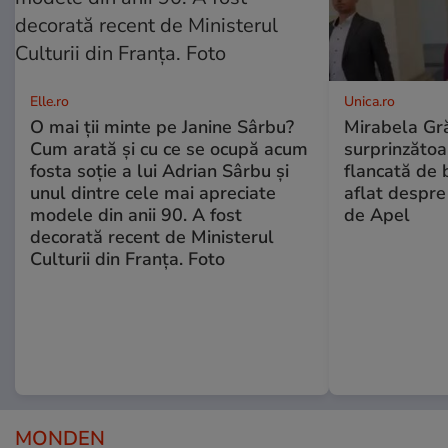
Elle.ro
Unica.ro
O mai ții minte pe Janine Sârbu?
Mirabela Gră
Cum arată și cu ce se ocupă acum
surprinzătoar
fosta soție a lui Adrian Sârbu și
flancată de 
unul dintre cele mai apreciate
aflat despre
modele din anii 90. A fost
de Apel
decorată recent de Ministerul
Culturii din Franța. Foto
MONDEN