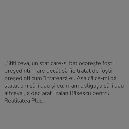
„Ştiţi ceva, un stat care-şi batjocoreşte foştii
preşedinţi n-are decât să fie tratat de foştii
preşedinţi cum îi tratează el. Aşa că ce-mi dă
statul am să-i dau şi eu, n-am obligaţia să-i dau
altceva”, a declarat Traian Băsescu pentru
Realitatea Plus.