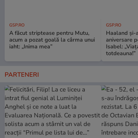
GSP.RO
GSP.RO
A făcut striptease pentru Mutu,
Haaland și-a
acum a pozat goală la cârma unui
aniversare pe
iaht: „Inima mea”
Isabel: „Via
totdeauna!”
PARTENERI