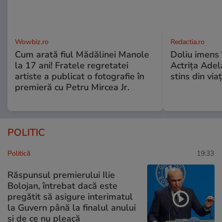
Wowbiz.ro
Redactia.ro
Cum arată fiul Mădălinei Manole
Doliu imens 
la 17 ani! Fratele regretatei
Actrița Adel
artiste a publicat o fotografie în
stins din via
premieră cu Petru Mircea Jr.
POLITIC
Politică
19:33
Răspunsul premierului Ilie
Bolojan, întrebat dacă este
pregătit să asigure interimatul
la Guvern până la finalul anului
și de ce nu pleacă