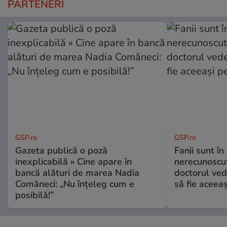
PARTENERI
GSP.ro
GSP.ro
Gazeta publică o poză
Fanii sunt în 
inexplicabilă » Cine apare în
nerecunoscut
bancă alături de marea Nadia
doctorul ved
Comăneci: „Nu înțeleg cum e
să fie aceea
posibilă!”