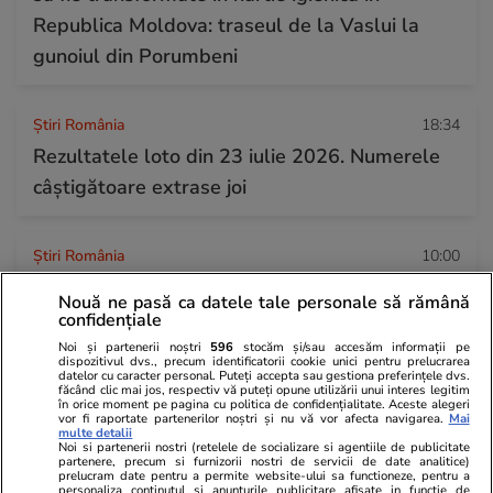
Republica Moldova: traseul de la Vaslui la
gunoiul din Porumbeni
Știri România
18:34
Rezultatele loto din 23 iulie 2026. Numerele
câștigătoare extrase joi
Știri România
10:00
Statul n-a fost în stare să vândă casa lui
Nouă ne pasă ca datele tale personale să rămână
Gheorghe Dincă, ajunsă o ruină la 7 ani de la
confidențiale
cazul Caracal. „Asta ar trebui dărâmată!”
Noi și partenerii noștri
596
stocăm și/sau accesăm informații pe
dispozitivul dvs., precum identificatorii cookie unici pentru prelucrarea
datelor cu caracter personal. Puteți accepta sau gestiona preferințele dvs.
făcând clic mai jos, respectiv vă puteți opune utilizării unui interes legitim
în orice moment pe pagina cu politica de confidențialitate. Aceste alegeri
vor fi raportate partenerilor noștri și nu vă vor afecta navigarea.
Mai
multe detalii
Noi si partenerii nostri (retelele de socializare si agentiile de publicitate
partenere, precum si furnizorii nostri de servicii de date analitice)
prelucram date pentru a permite website-ului sa functioneze, pentru a
personaliza continutul si anunturile publicitare afisate in functie de