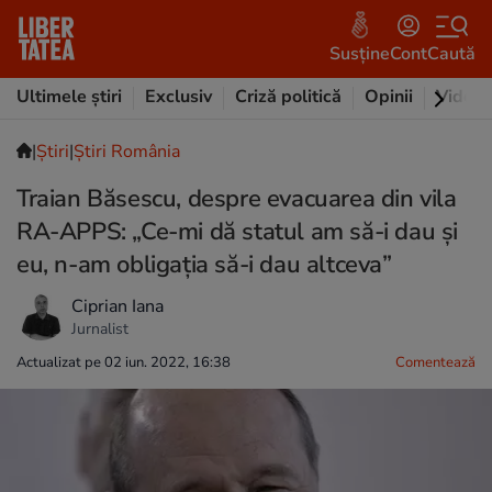
Susține
Cont
Caută
Ultimele știri
Exclusiv
Criză politică
Opinii
Video
|
Ştiri
|
Știri România
Traian Băsescu, despre evacuarea din vila
RA-APPS: „Ce-mi dă statul am să-i dau și
eu, n-am obligația să-i dau altceva”
Ciprian Iana
Jurnalist
Actualizat pe 02 iun. 2022, 16:38
Comentează