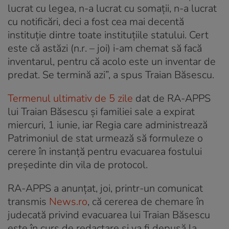
lucrat cu legea, n-a lucrat cu somaţii, n-a lucrat
cu notificări, deci a fost cea mai decentă
instituţie dintre toate instituţiile statului. Cert
este că astăzi (n.r. – joi) i-am chemat să facă
inventarul, pentru că acolo este un inventar de
predat. Se termină azi”, a spus Traian Băsescu.
Termenul ultimativ de 5 zile
dat de RA-APPS
lui Traian Băsescu și familiei sale a expirat
miercuri, 1 iunie, iar Regia care administrează
Patrimoniul de stat urmează să formuleze o
cerere în instanță pentru evacuarea fostului
președinte din vila de protocol.
RA-APPS a anunțat, joi, printr-un comunicat
transmis
News.ro
, că cererea de chemare în
judecată privind evacuarea lui Traian Băsescu
este în curs de redactare şi va fi depusă la