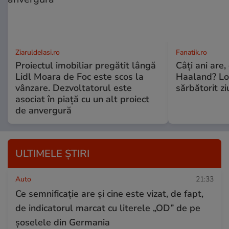
ZiaruldeIasi.ro
Fanatik.ro
Proiectul imobiliar pregătit lângă
Câți ani are,
Lidl Moara de Foc este scos la
Haaland? Loc
vânzare. Dezvoltatorul este
sărbătorit z
asociat în piață cu un alt proiect
de anvergură
ULTIMELE ȘTIRI
Auto
21:33
Ce semnificație are și cine este vizat, de fapt,
de indicatorul marcat cu literele „OD” de pe
șoselele din Germania