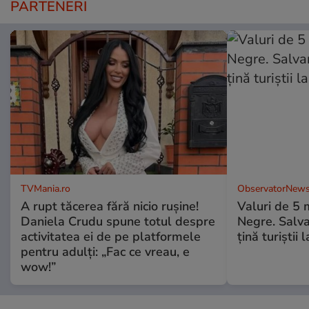
PARTENERI
TVMania.ro
ObservatorNews
A rupt tăcerea fără nicio rușine!
Valuri de 5 m
Daniela Crudu spune totul despre
Negre. Salva
activitatea ei de pe platformele
ţină turiştii 
pentru adulți: „Fac ce vreau, e
wow!”