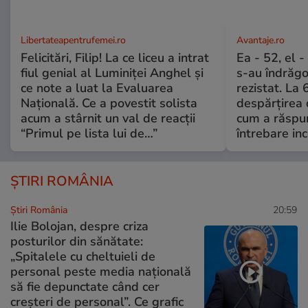
Libertateapentrufemei.ro
Avantaje.ro
Felicitări, Filip! La ce liceu a intrat
Ea - 52, el 
fiul genial al Luminiței Anghel și
s-au îndrăgos
ce note a luat la Evaluarea
rezistat. La 
Națională. Ce a povestit solista
despărțirea 
acum a stârnit un val de reacții
cum a răspu
“Primul pe lista lui de…”
întrebare i
ȘTIRI ROMÂNIA
Știri România
20:59
Ilie Bolojan, despre criza
posturilor din sănătate:
„Spitalele cu cheltuieli de
personal peste media națională
să fie depunctate când cer
creșteri de personal”. Ce grafic