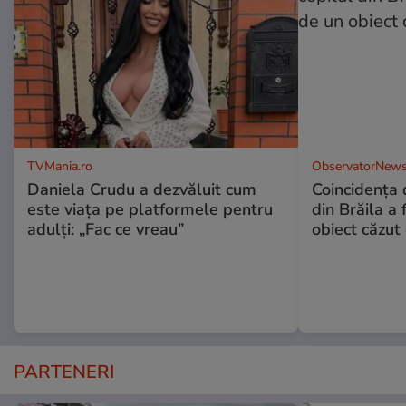
TVMania.ro
ObservatorNews
Daniela Crudu a dezvăluit cum
Coincidența d
este viața pe platformele pentru
din Brăila a 
adulți: „Fac ce vreau”
obiect căzut 
PARTENERI