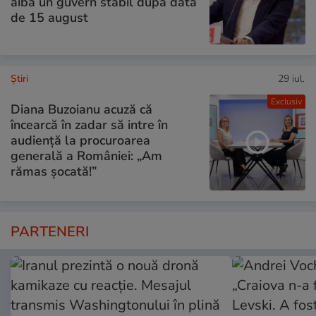
aibă un guvern stabil după data
de 15 august
Ştiri
29 iul.
Exclusiv
Diana Buzoianu acuză că
încearcă în zadar să intre în
audiență la procuroarea
generală a României: „Am
rămas șocată!”
PARTENERI