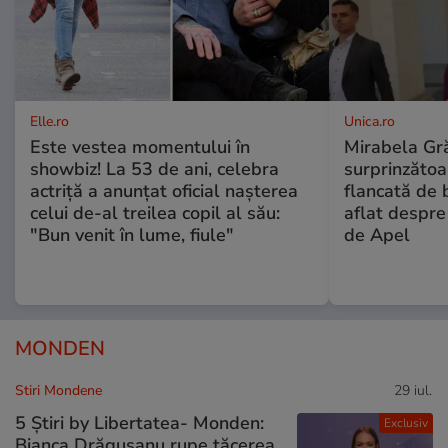
Elle.ro
Unica.ro
Este vestea momentului în
Mirabela Gră
showbiz! La 53 de ani, celebra
surprinzătoar
actriță a anunțat oficial nașterea
flancată de 
celui de-al treilea copil al său:
aflat despre
"Bun venit în lume, fiule"
de Apel
MONDEN
Stiri Mondene
29 iul.
5 Știri by Libertatea- Monden:
Exclusiv
Bianca Drăgușanu rupe tăcerea