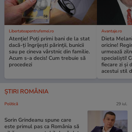
Libertateapentrufemei.ro
Avantaje.ro
Atenție! Poți primi bani de la stat
Dieta Melan
dacă-ți îngrijești părinții, bunicii
oricine! Regi
sau pe cineva vârstnic din familie.
urmează zilni
Acum s-a decis! Cum trebuie să
specialiști! 
procedezi
fiecare zi și 
acestui stil 
ȘTIRI ROMÂNIA
Politică
29 iul.
Sorin Grindeanu spune care
este primul pas ca România să