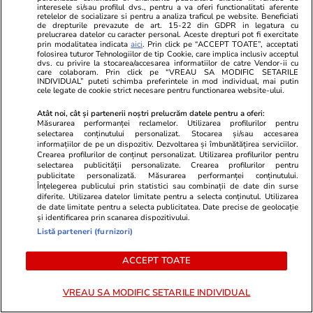
interesele si/sau profilul dvs., pentru a va oferi functionalitati aferente
Politică
29 iul.
retelelor de socializare si pentru a analiza traficul pe website. Beneficiati
de drepturile prevazute de art. 15-22 din GDPR in legatura cu
Ilie Bolojan, după oprirea ambelor reactoare
prelucrarea datelor cu caracter personal. Aceste drepturi pot fi exercitate
prin modalitatea indicata
aici
. Prin click pe “ACCEPT TOATE”, acceptati
de la Cernavodă: „Reduceți consumul de
folosirea tuturor Tehnologiilor de tip Cookie, care implica inclusiv acceptul
dvs. cu privire la stocarea/accesarea informatiilor de catre Vendor-ii cu
energie seara”
care colaboram. Prin click pe “VREAU SA MODIFIC SETARILE
INDIVIDUAL” puteti schimba preferintele in mod individual, mai putin
cele legate de cookie strict necesare pentru functionarea website-ului.
Ştiri
29 iul.
Atât noi, cât și partenerii noștri prelucrăm datele pentru a oferi:
Măsurarea performanței reclamelor. Utilizarea profilurilor pentru
Diana Buzoianu acuză că încearcă în zadar să
selectarea conținutului personalizat. Stocarea și/sau accesarea
informațiilor de pe un dispozitiv. Dezvoltarea și îmbunătățirea serviciilor.
intre în audiență la procuroarea generală a
Crearea profilurilor de conținut personalizat. Utilizarea profilurilor pentru
selectarea publicității personalizate. Crearea profilurilor pentru
României: „Am rămas șocată!”
publicitate personalizată. Măsurarea performanței conținutului.
Înțelegerea publicului prin statistici sau combinații de date din surse
diferite. Utilizarea datelor limitate pentru a selecta conținutul. Utilizarea
de date limitate pentru a selecta publicitatea. Date precise de geolocație
Știri Externe
29 iul.
și identificarea prin scanarea dispozitivului.
Listă parteneri (furnizori)
Ultima noapte a prințului saudit găsit mort
într-un hotel de lux din Londra: autopsia a
ACCEPT TOATE
dezvăluit cauza morții
VREAU SA MODIFIC SETARILE INDIVIDUAL