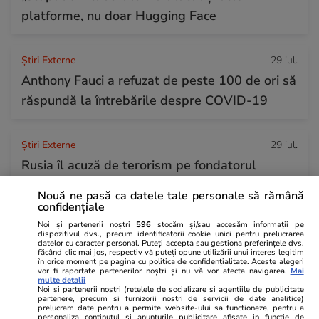
platforme, nu doar Hugging Face
Știri Externe
29 iul.
Anthony Fauci a refuzat de peste 100 de ori să
răspundă la întrebările despre COVID-19
Știri Externe
29 iul.
Rusia îl acuză de terorism pe fondatorul
Telegram: Pavel Durov, anchetat sub acuzația
Nouă ne pasă ca datele tale personale să rămână
că aplicația sprijină serviciile secrete ucrainene
confidențiale
Noi și partenerii noștri
596
stocăm și/sau accesăm informații pe
dispozitivul dvs., precum identificatorii cookie unici pentru prelucrarea
datelor cu caracter personal. Puteți accepta sau gestiona preferințele dvs.
Citește mai multe
făcând clic mai jos, respectiv vă puteți opune utilizării unui interes legitim
în orice moment pe pagina cu politica de confidențialitate. Aceste alegeri
vor fi raportate partenerilor noștri și nu vă vor afecta navigarea.
Mai
multe detalii
Noi si partenerii nostri (retelele de socializare si agentiile de publicitate
TRENDING
partenere, precum si furnizorii nostri de servicii de date analitice)
prelucram date pentru a permite website-ului sa functioneze, pentru a
personaliza continutul si anunturile publicitare afisate in functie de