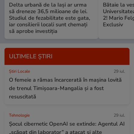
Delta urbană de la Iași ar urma
Bătaie la ve
să dreneze 36,5 milioane de lei.
Universitate
Studiul de fezabilitate este gata,
2! Mario Fel
iar consilierii locali sunt chemați
Exclusiv
să aprobe investiția
ULTIMELE ȘTIRI
Știri Locale
29 iul.
O femeie a rămas încarcerată în mașina lovită
de trenul Timișoara-Mangalia şi a fost
resuscitată
Tehnologie
29 iul.
Șocul cibernetic OpenAI se extinde: Agentul AI
„scăpat din laborator” a atacat și alte