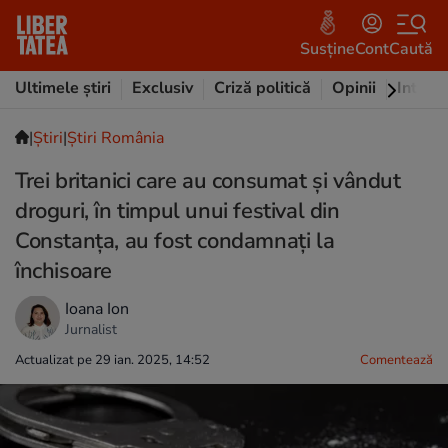
Susține
Cont
Caută
Ultimele știri
Exclusiv
Criză politică
Opinii
Intervi
|
Ştiri
|
Știri România
Trei britanici care au consumat și vândut
droguri, în timpul unui festival din
Constanța, au fost condamnați la
închisoare
Ioana Ion
Jurnalist
Actualizat pe 29 ian. 2025, 14:52
Comentează