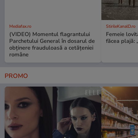
Mediafax.ro
StirileKanalD.ro
(VIDEO) Momentul flagrantului
Femeie lovit
Parchetului General în dosarul de
făcea plajă: „
obținere frauduloasă a cetățeniei
române
PROMO