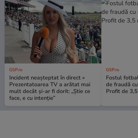
GSP.ro
GSP.ro
Incident neașteptat în direct »
Fostul fotba
Prezentatoarea TV a arătat mai
de fraudă cu 
mult decât și-ar fi dorit: „Știe ce
Profit de 3,
face, e cu intenție”