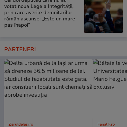
Cei doi deputați care nu au
votat noua Lege a Integrității,
prin care averile demnitarilor
rămân ascunse: „Este un mare
pas înapoi”
PARTENERI
ZiaruldeIasi.ro
Fanatik.ro