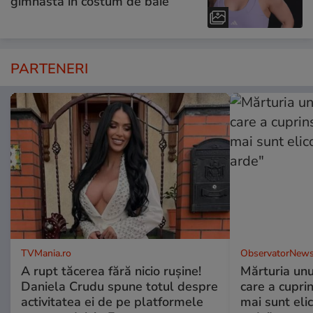
gimnastă în costum de baie
PARTENERI
TVMania.ro
ObservatorNews
A rupt tăcerea fără nicio rușine!
Mărturia unu
Daniela Crudu spune totul despre
care a cupri
activitatea ei de pe platformele
mai sunt eli