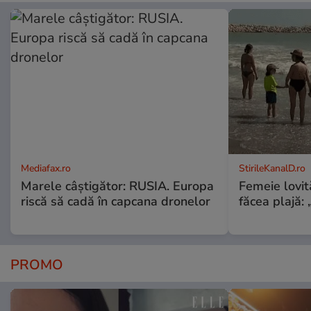
Mediafax.ro
StirileKanalD.ro
Marele câștigător: RUSIA. Europa
Femeie lovit
riscă să cadă în capcana dronelor
făcea plajă: „
PROMO