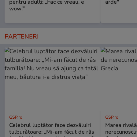
pentru adulți: „Fac ce vreau, e
arde"
wow!”
PARTENERI
GSP.ro
GSP.ro
Celebrul luptător face dezvăluiri
Marea rivală
tulburătoare: „Mi-am făcut de râs
nerecunoscut