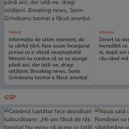
Viva.ro
Unica.ro
Informația de ultim moment, de
Divorț la nive
la vârful țării, face acum înconjurul
Incredibil ce
presei cu o viteză neașteptată!
ei, după ani 
Nimeni nu credea că se va ajunge
rău când mă
până aici, dar iată-ne, dragi
cetățeni. Breaking news, Sorin
Grindeanu tocmai a făcut anunțul
GSP