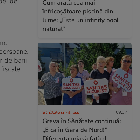
dei de
Cum arată cea mai
înfricoșătoare piscină din
lume: „Este un infinity pool
natural”
rme
 persoane.
or de bani
fiscale.
Sănătate și Fitness
09:07
Greva în Sănătate continuă:
„E ca în Gara de Nord!”
Diferența uriașă față de