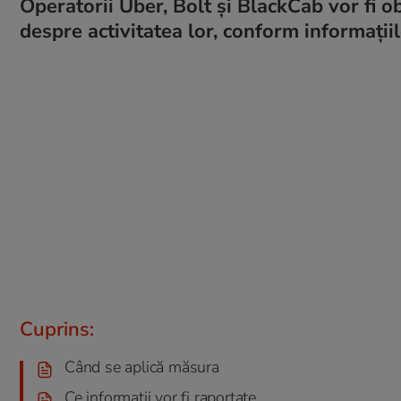
Operatorii Uber, Bolt și BlackCab vor fi o
despre activitatea lor, conform informații
Cuprins:
Când se aplică măsura
Ce informații vor fi raportate