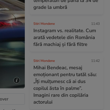
temperaturi de până la 34 de
grade la umbră
Stiri Mondene
11:43
Instagram vs. realitate. Cum
arată vedetele din România
fără machiaj și fără filtre
Stiri Mondene
11:42
Mihai Bendeac, mesaj
emoționant pentru tatăl său:
„Îți mulțumesc că ai dus
copilul ăsta în palme”.
Imagini rare din copilăria
cover
actorului