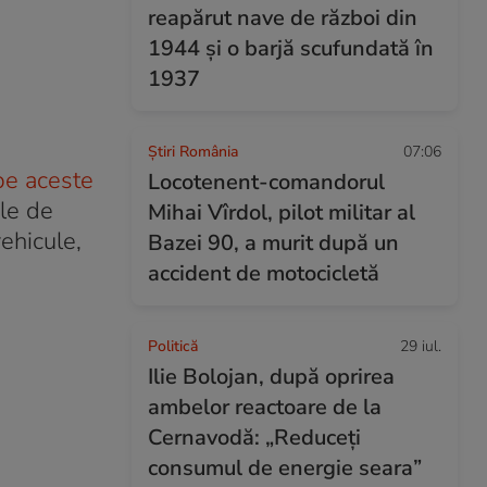
reapărut nave de război din
1944 și o barjă scufundată în
1937
Știri România
07:06
 pe aceste
Locotenent-comandorul
ele de
Mihai Vîrdol, pilot militar al
ehicule,
Bazei 90, a murit după un
accident de motocicletă
Politică
29 iul.
Ilie Bolojan, după oprirea
ambelor reactoare de la
Cernavodă: „Reduceți
consumul de energie seara”