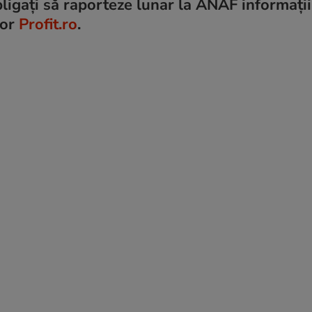
bligați să raporteze lunar la ANAF informații
lor
Profit.ro
.