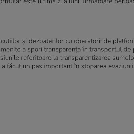
rmular este ultima zi a lunii următoare perioa
iscuțiilor și dezbaterilor cu operatorii de platfo
unt menite a spori transparența în transportul de
isiunile referitoare la transparentizarea sumel
i a făcut un pas important în stoparea evaziunii 