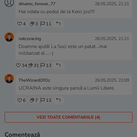
dinamo_forever_77
26.05.2025, 21:21
Hai odata cu podul de la Kerci jos!!!!
4
3
11
natcoracing
26.05.2025, 21:21
Doamne ajută! La Soci este un palat...mai
militarizat el...:-)
34
31
13
TheWizardOfOz
26.05.2025, 22:09
UCRAINA este singura șansă a Lumii Libere.
6
7
13
VEZI TOATE COMENTARIILE (4)
Comentează