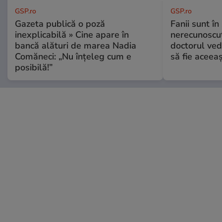
GSP.ro
GSP.ro
Gazeta publică o poză
Fanii sunt în 
inexplicabilă » Cine apare în
nerecunoscut
bancă alături de marea Nadia
doctorul ved
Comăneci: „Nu înțeleg cum e
să fie aceea
posibilă!”