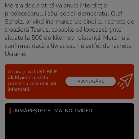
Merz a declarat că va anula interdicția
predecesorului său, social-democratul Olaf
Scholz, privind înarmarea Ucrainei cu rachete de
croazieră Taurus, capabile să lovească ținte
situate la 500 de kilometri distanță. Merz nu a
confirmat dacă a livrat sau nu astfel de rachete
Ucrainei.
Abonați-vă la
ȘTIRILE
ZILEI
pentru a fi la
ABONEAZĂ-TE
curent cu cele mai noi
informații.
URMĂREȘTE CEL MAI NOU VIDEO