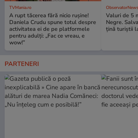
TVMania.ro
ObservatorNews
A rupt tăcerea fără nicio rușine!
Valuri de 5 m
Daniela Crudu spune totul despre
Negre. Salva
activitatea ei de pe platformele
ţină turiştii 
pentru adulți: „Fac ce vreau, e
wow!”
PARTENERI