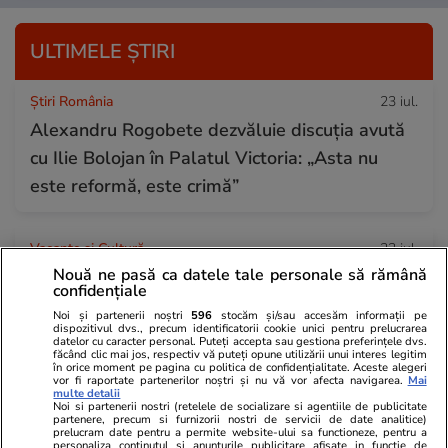
ULTIMELE ȘTIRI
Știri România
23 iul.
Alexandru Rogobete dezvăluie discuția avută
cu Ilie Bolojan în Palatul Victoria: „Asta nu
este reformă, este crimă”
Vacanțe și Cultură
23 iul.
Nouă ne pasă ca datele tale personale să rămână
Top 10 insule din lume mai puțin cunoscute de
confidențiale
vizitat în 2026. Trei destinații se află în Europa:
Noi și partenerii noștri
596
stocăm și/sau accesăm informații pe
„O experiență de neuitat”
dispozitivul dvs., precum identificatorii cookie unici pentru prelucrarea
datelor cu caracter personal. Puteți accepta sau gestiona preferințele dvs.
făcând clic mai jos, respectiv vă puteți opune utilizării unui interes legitim
în orice moment pe pagina cu politica de confidențialitate. Aceste alegeri
vor fi raportate partenerilor noștri și nu vă vor afecta navigarea.
Mai
Știri Externe
23 iul.
multe detalii
Noi si partenerii nostri (retelele de socializare si agentiile de publicitate
Donald Trump nu se opune extrădării fraților
partenere, precum si furnizorii nostri de servicii de date analitice)
prelucram date pentru a permite website-ului sa functioneze, pentru a
personaliza continutul si anunturile publicitare afisate in functie de