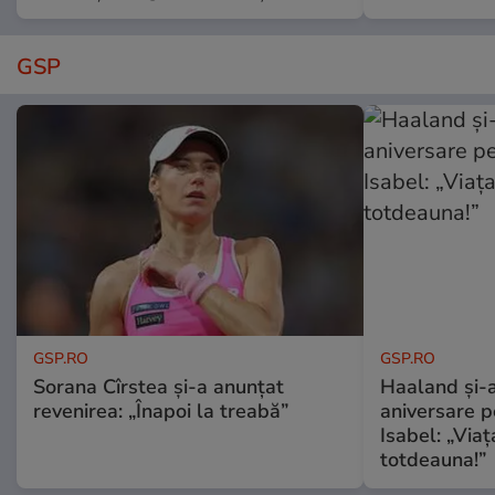
GSP
GSP.RO
GSP.RO
Sorana Cîrstea și-a anunțat
Haaland și-a
revenirea: „Înapoi la treabă”
aniversare pe
Isabel: „Via
totdeauna!”