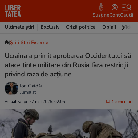
Susține
Cont
Caută
Ultimele știri
Exclusiv
Criză politică
Opinii
Video
|
Ştiri
|
Știri Externe
Ucraina a primit aprobarea Occidentului să
atace ținte militare din Rusia fără restricții
privind raza de acțiune
Ion Gaidău
Jurnalist
Actualizat pe 27 mai 2025, 02:05
4 comentarii