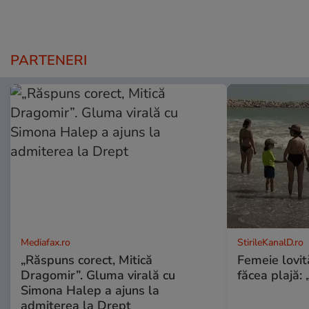
PARTENERI
Mediafax.ro
StirileKanalD.ro
„Răspuns corect, Mitică
Femeie lovit
Dragomir”. Gluma virală cu
făcea plajă: „
Simona Halep a ajuns la
admiterea la Drept