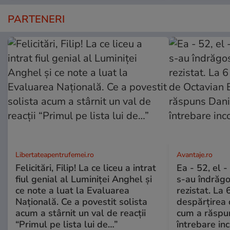
PARTENERI
Libertateapentrufemei.ro
Avantaje.ro
Felicitări, Filip! La ce liceu a intrat
Ea - 52, el 
fiul genial al Luminiței Anghel și
s-au îndrăgos
ce note a luat la Evaluarea
rezistat. La 
Națională. Ce a povestit solista
despărțirea 
acum a stârnit un val de reacții
cum a răspu
“Primul pe lista lui de…”
întrebare i