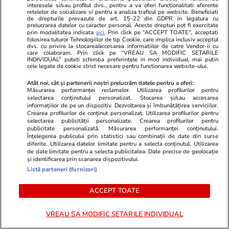
Tate în Marea Britanie, unde sunt acuzați de
interesele si/sau profilul dvs., pentru a va oferi functionalitati aferente
retelelor de socializare si pentru a analiza traficul pe website. Beneficiati
noi infracțiuni de viol și trafic de persoane
de drepturile prevazute de art. 15-22 din GDPR in legatura cu
prelucrarea datelor cu caracter personal. Aceste drepturi pot fi exercitate
prin modalitatea indicata
aici
. Prin click pe “ACCEPT TOATE”, acceptati
folosirea tuturor Tehnologiilor de tip Cookie, care implica inclusiv acceptul
dvs. cu privire la stocarea/accesarea informatiilor de catre Vendor-ii cu
Știri România
23 iul.
care colaboram. Prin click pe “VREAU SA MODIFIC SETARILE
INDIVIDUAL” puteti schimba preferintele in mod individual, mai putin
Haos la admiterea ASE 2026: candidaților li
cele legate de cookie strict necesare pentru functionarea website-ului.
se cere jumătate din taxa de școlarizare
Atât noi, cât și partenerii noștri prelucrăm datele pentru a oferi:
înainte de a afla unde au fost repartizați
Măsurarea performanței reclamelor. Utilizarea profilurilor pentru
selectarea conținutului personalizat. Stocarea și/sau accesarea
informațiilor de pe un dispozitiv. Dezvoltarea și îmbunătățirea serviciilor.
Crearea profilurilor de conținut personalizat. Utilizarea profilurilor pentru
Citește mai multe
selectarea publicității personalizate. Crearea profilurilor pentru
publicitate personalizată. Măsurarea performanței conținutului.
Înțelegerea publicului prin statistici sau combinații de date din surse
diferite. Utilizarea datelor limitate pentru a selecta conținutul. Utilizarea
de date limitate pentru a selecta publicitatea. Date precise de geolocație
TRENDING
și identificarea prin scanarea dispozitivului.
Listă parteneri (furnizori)
Horoscop
23 iul.
ACCEPT TOATE
Horoscop 24 iulie 2026. Vărsătorii au unele
probleme de la locul de muncă ce dispar de la
VREAU SA MODIFIC SETARILE INDIVIDUAL
sine, iar altele vor deveni mai ușor de rezolvat