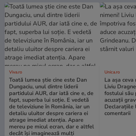
Viva.ro
Unica.ro
Toată lumea știe cine este Dan
La așa ceva 
Dungaciu, unul dintre liderii
Liviu Dragne
partidului AUR, dar iată cine e, de
fostului său 
fapt, superba lui soție. E vedetă
acuzații grav
de televiziune în România, iar un
Declarațiile 
detaliu uluitor despre cariera ei
comentarii
atrage imediat atenția. Apare
mereu pe micul ecran, dar e altfel
decât își imaginează mulți