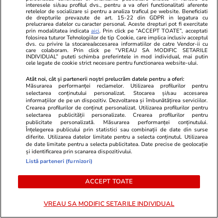
interesele si/sau profilul dvs., pentru a va oferi functionalitati aferente
Advertorial
Advertorial
retelelor de socializare si pentru a analiza traficul pe website. Beneficiati
de drepturile prevazute de art. 15-22 din GDPR in legatura cu
Smart is the new chic: Cum ne
Înscrie-te ac
prelucrarea datelor cu caracter personal. Aceste drepturi pot fi exercitate
ajută tehnologia să ne reinventăm
voucher de 5
prin modalitatea indicata
aici
. Prin click pe “ACCEPT TOATE”, acceptati
folosirea tuturor Tehnologiilor de tip Cookie, care implica inclusiv acceptul
dvs. cu privire la stocarea/accesarea informatiilor de catre Vendor-ii cu
care colaboram. Prin click pe “VREAU SA MODIFIC SETARILE
INDIVIDUAL” puteti schimba preferintele in mod individual, mai putin
PARTENERI
cele legate de cookie strict necesare pentru functionarea website-ului.
Atât noi, cât și partenerii noștri prelucrăm datele pentru a oferi:
Măsurarea performanței reclamelor. Utilizarea profilurilor pentru
selectarea conținutului personalizat. Stocarea și/sau accesarea
informațiilor de pe un dispozitiv. Dezvoltarea și îmbunătățirea serviciilor.
Crearea profilurilor de conținut personalizat. Utilizarea profilurilor pentru
selectarea publicității personalizate. Crearea profilurilor pentru
publicitate personalizată. Măsurarea performanței conținutului.
Înțelegerea publicului prin statistici sau combinații de date din surse
diferite. Utilizarea datelor limitate pentru a selecta conținutul. Utilizarea
de date limitate pentru a selecta publicitatea. Date precise de geolocație
și identificarea prin scanarea dispozitivului.
Listă parteneri (furnizori)
ACCEPT TOATE
Wowbiz.ro
Redactia.ro
VREAU SA MODIFIC SETARILE INDIVIDUAL
Durere fără margini după
Noaptea în c
moartea Raisei, fetița de 9 ani
deschid. Ce 