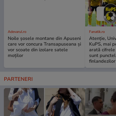
Adevarul.ro
Fanatik.ro
Noile șosele montane din Apuseni
Atenție, Uni
care vor concura Transapuseana și
KuPS, mai pe
vor scoate din izolare satele
arată cifrel
moților
sunt punctel
finlandezilor
PARTENERI