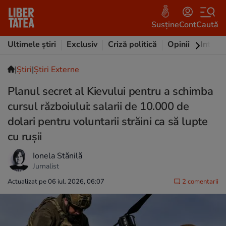
Susține
Cont
Caută
Ultimele știri
Exclusiv
Criză politică
Opinii
Intervi
|
Ştiri
|
Știri Externe
Planul secret al Kievului pentru a schimba
cursul războiului: salarii de 10.000 de
dolari pentru voluntarii străini ca să lupte
cu rușii
Ionela Stănilă
Jurnalist
Actualizat pe 06 iul. 2026, 06:07
2 comentarii