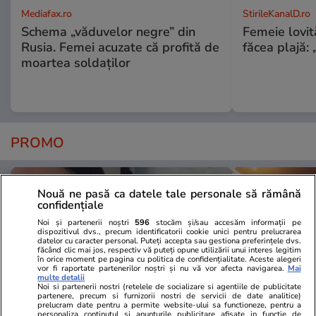
Mediafax.ro
StirileKanalD.ro
Schema „văduvelor negre” din
Femeie lovit
Rusia. Femei acuzate că profită de
făcea plajă: „
moartea soldaților
PROMO
Nouă ne pasă ca datele tale personale să rămână
confidențiale
Noi și partenerii noștri
596
stocăm și/sau accesăm informații pe
dispozitivul dvs., precum identificatorii cookie unici pentru prelucrarea
datelor cu caracter personal. Puteți accepta sau gestiona preferințele dvs.
făcând clic mai jos, respectiv vă puteți opune utilizării unui interes legitim
în orice moment pe pagina cu politica de confidențialitate. Aceste alegeri
vor fi raportate partenerilor noștri și nu vă vor afecta navigarea.
Mai
multe detalii
Noi si partenerii nostri (retelele de socializare si agentiile de publicitate
partenere, precum si furnizorii nostri de servicii de date analitice)
prelucram date pentru a permite website-ului sa functioneze, pentru a
personaliza continutul si anunturile publicitare afisate in functie de