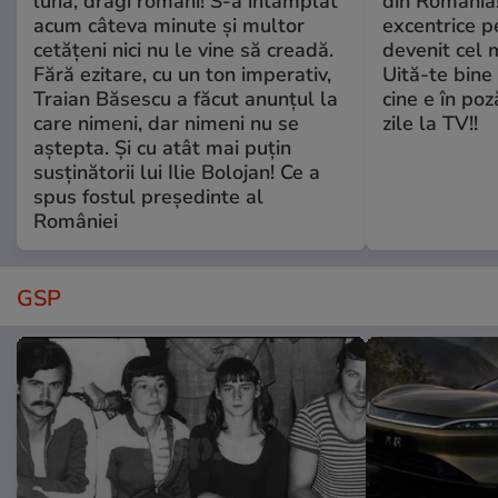
lună, dragi români! S-a întâmplat
din România!
acum câteva minute și multor
excentrice pe
cetățeni nici nu le vine să creadă.
devenit cel 
Fără ezitare, cu un ton imperativ,
Uită-te bine 
Traian Băsescu a făcut anunțul la
cine e în poz
care nimeni, dar nimeni nu se
zile la TV!!
aștepta. Și cu atât mai puțin
susținătorii lui Ilie Bolojan! Ce a
spus fostul președinte al
României
GSP