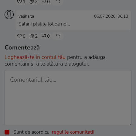
1
2
0
valihaita
06.07.2026, 06:13
Salarii platite tot de noi..
0
2
0
Comentează
Loghează-te în contul tău
pentru a adăuga
comentarii și a te alătura dialogului.
Sunt de acord cu
regulile comunitatii