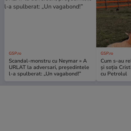
GSP.ro
GSP.ro
Scandal-monstru cu Neymar » A
Cum s-au re
URLAT la adversari, președintele
și soția Cris
l-a spulberat: „Un vagabond!”
cu Petrolul