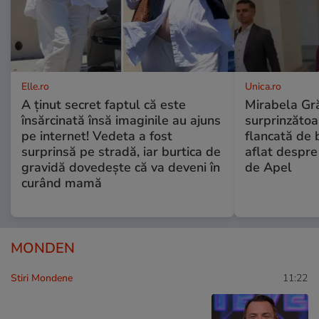
Elle.ro
Unica.ro
A ținut secret faptul că este
Mirabela Gră
însărcinată însă imaginile au ajuns
surprinzătoar
pe internet! Vedeta a fost
flancată de 
surprinsă pe stradă, iar burtica de
aflat despre
gravidă dovedește că va deveni în
de Apel
curând mamă
MONDEN
Stiri Mondene
11:22