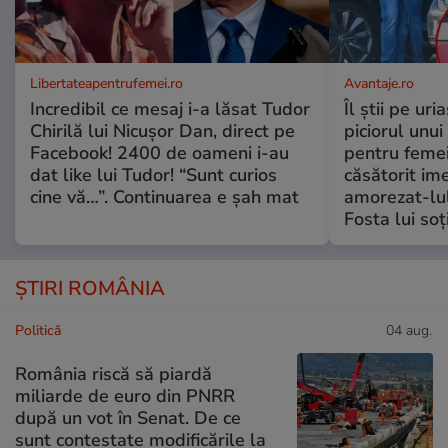
Libertateapentrufemei.ro
Avantaje.ro
Incredibil ce mesaj i-a lăsat Tudor
Îl știi pe ur
Chirilă lui Nicușor Dan, direct pe
piciorul unui
Facebook! 2400 de oameni i-au
pentru femei
dat like lui Tudor! “Sunt curios
căsătorit ime
cine vă…”. Continuarea e șah mat
amorezat-lul
Fosta lui soț
ȘTIRI ROMÂNIA
Politică
04 aug.
România riscă să piardă
miliarde de euro din PNRR
după un vot în Senat. De ce
sunt contestate modificările la