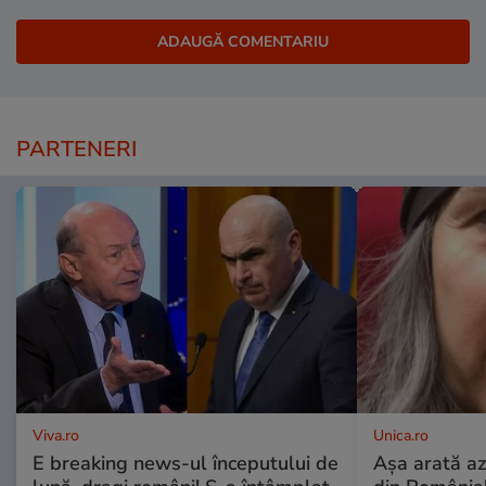
PARTENERI
Viva.ro
Unica.ro
E breaking news-ul începutului de
Așa arată az