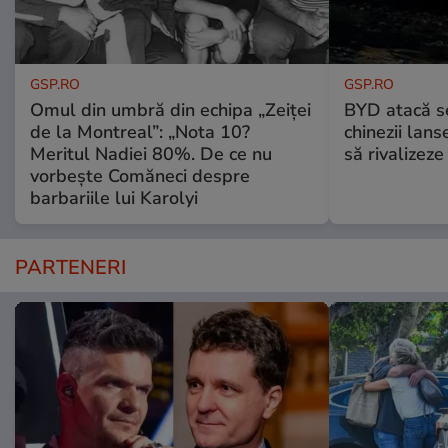
GSP.RO
GSP.RO
Omul din umbră din echipa „Zeiței
BYD atacă s
de la Montreal”: „Nota 10?
chinezii lans
Meritul Nadiei 80%. De ce nu
să rivalize
vorbește Comăneci despre
barbariile lui Karolyi
PARTENERI