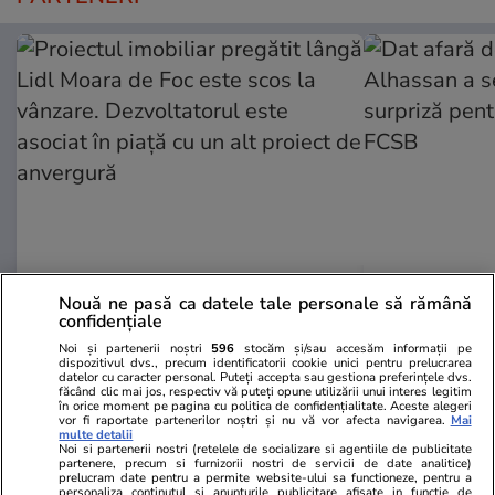
ZiaruldeIasi.ro
Fanatik.ro
Nouă ne pasă ca datele tale personale să rămână
Proiectul imobiliar pregătit lângă
Dat afară de
confidențiale
Lidl Moara de Foc este scos la
Alhassan a 
Noi și partenerii noștri
596
stocăm și/sau accesăm informații pe
vânzare. Dezvoltatorul este
surpriză pen
dispozitivul dvs., precum identificatorii cookie unici pentru prelucrarea
datelor cu caracter personal. Puteți accepta sau gestiona preferințele dvs.
asociat în piață cu un alt proiect
la FCSB
făcând clic mai jos, respectiv vă puteți opune utilizării unui interes legitim
în orice moment pe pagina cu politica de confidențialitate. Aceste alegeri
de anvergură
vor fi raportate partenerilor noștri și nu vă vor afecta navigarea.
Mai
multe detalii
Noi si partenerii nostri (retelele de socializare si agentiile de publicitate
partenere, precum si furnizorii nostri de servicii de date analitice)
prelucram date pentru a permite website-ului sa functioneze, pentru a
personaliza continutul si anunturile publicitare afisate in functie de