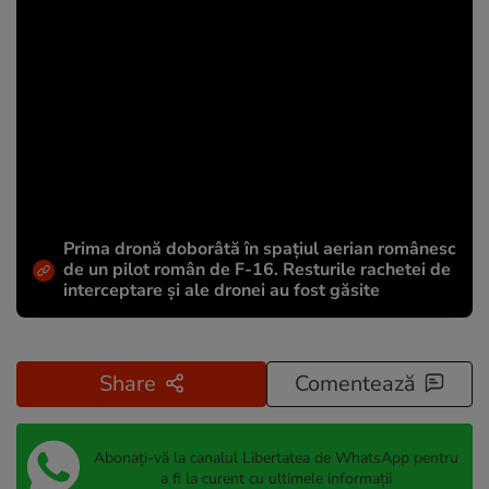
Prima dronă doborâtă în spațiul aerian românesc
de un pilot român de F-16. Resturile rachetei de
interceptare și ale dronei au fost găsite
Share
Comentează
Abonați-vă la canalul Libertatea de WhatsApp pentru
a fi la curent cu ultimele informații