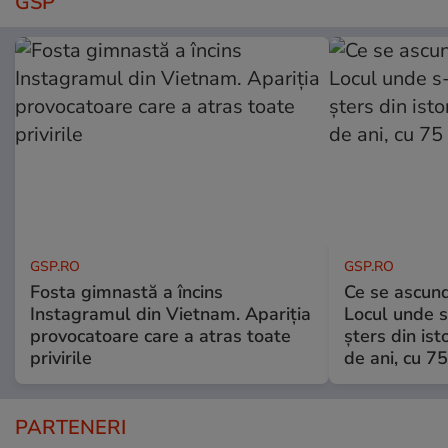
GSP
GSP.RO
GSP.RO
Fosta gimnastă a încins
Ce se ascund
Instagramul din Vietnam. Apariția
Locul unde s-
provocatoare care a atras toate
șters din ist
privirile
de ani, cu 7
PARTENERI