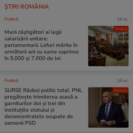
ȘTIRI ROMÂNIA
Politică
24 iul.
Analiză
Marii câștigători ai legii
salarizării unitare:
parlamentarii. Lefuri mărite în
următorii ani cu sume cuprinse
în 5.000 și 7.000 de lei
Politică
24 iul.
SURSE Război politic total. PNL
Exclusiv
pregătește trimiterea acasă a
garniturilor doi și trei din
instituțiile statului și
deconcentratele ocupate de
oamenii PSD