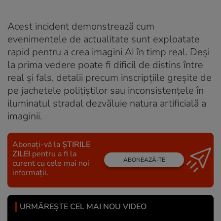
Acest incident demonstrează cum
evenimentele de actualitate sunt exploatate
rapid pentru a crea imagini AI în timp real. Deși
la prima vedere poate fi dificil de distins între
real și fals, detalii precum inscripțiile greșite de
pe jachetele polițiștilor sau inconsistențele în
iluminatul stradal dezvăluie natura artificială a
imaginii.
Abonați-vă la
ȘTIRILE
ZILEI
pentru a fi la
ABONEAZĂ-TE
curent cu cele mai noi
informații.
URMĂREȘTE CEL MAI NOU VIDEO