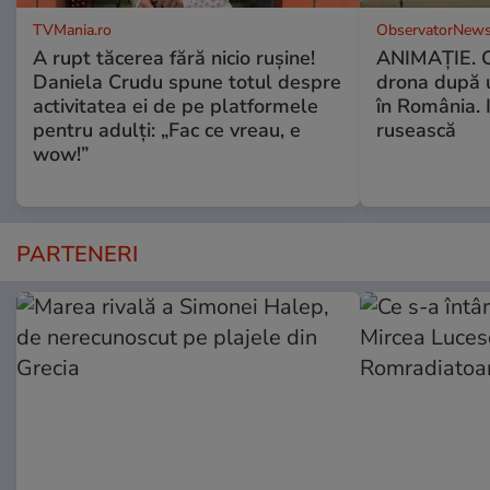
TVMania.ro
ObservatorNews
A rupt tăcerea fără nicio rușine!
ANIMAŢIE. C
Daniela Crudu spune totul despre
drona după 
activitatea ei de pe platformele
în România. In
pentru adulți: „Fac ce vreau, e
rusească
wow!”
PARTENERI