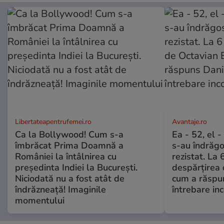
Libertateapentrufemei.ro
Avantaje.ro
Ca la Bollywood! Cum s-a
Ea - 52, el 
îmbrăcat Prima Doamnă a
s-au îndrăgos
României la întâlnirea cu
rezistat. La 
președinta Indiei la București.
despărțirea 
Niciodată nu a fost atât de
cum a răspu
îndrăzneață! Imaginile
întrebare i
momentului