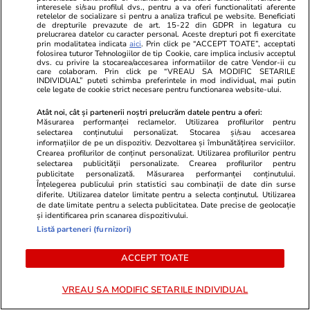
ULTIMELE ȘTIRI
interesele si/sau profilul dvs., pentru a va oferi functionalitati aferente
retelelor de socializare si pentru a analiza traficul pe website. Beneficiati
de drepturile prevazute de art. 15-22 din GDPR in legatura cu
prelucrarea datelor cu caracter personal. Aceste drepturi pot fi exercitate
Știri Externe
09:01
prin modalitatea indicata
aici
. Prin click pe “ACCEPT TOATE”, acceptati
folosirea tuturor Tehnologiilor de tip Cookie, care implica inclusiv acceptul
„Cele mai grave incendii de vegetație”: Spania
dvs. cu privire la stocarea/accesarea informatiilor de catre Vendor-ii cu
care colaboram. Prin click pe “VREAU SA MODIFIC SETARILE
decretează stare de urgență națională, iar
INDIVIDUAL” puteti schimba preferintele in mod individual, mai putin
cele legate de cookie strict necesare pentru functionarea website-ului.
Franța evacuează peste 110.000 de oameni de
Atât noi, cât și partenerii noștri prelucrăm datele pentru a oferi:
pe coasta Atlanticului
Măsurarea performanței reclamelor. Utilizarea profilurilor pentru
selectarea conținutului personalizat. Stocarea și/sau accesarea
informațiilor de pe un dispozitiv. Dezvoltarea și îmbunătățirea serviciilor.
Crearea profilurilor de conținut personalizat. Utilizarea profilurilor pentru
Știri Externe
08:38
selectarea publicității personalizate. Crearea profilurilor pentru
publicitate personalizată. Măsurarea performanței conținutului.
O tânără trimite de luni întregi sute de CV-uri,
Înțelegerea publicului prin statistici sau combinații de date din surse
diferite. Utilizarea datelor limitate pentru a selecta conținutul. Utilizarea
inclusiv pentru posturi de femeie de serviciu, în
de date limitate pentru a selecta publicitatea. Date precise de geolocație
și identificarea prin scanarea dispozitivului.
Austria, și nu o angajează nimeni: „Vreau doar
Listă parteneri (furnizori)
să lucrez”
ACCEPT TOATE
Fotbal
08:15
VREAU SA MODIFIC SETARILE INDIVIDUAL
Cine transmite Dinamo – Universitatea Craiova