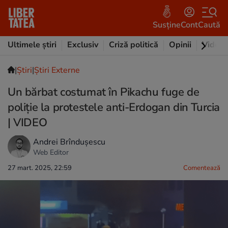
Susține
Cont
Caută
Ultimele știri
Exclusiv
Criză politică
Opinii
Video
|
Ştiri
|
Știri Externe
Un bărbat costumat în Pikachu fuge de
poliție la protestele anti-Erdogan din Turcia
| VIDEO
Andrei Brîndușescu
Web Editor
27 mart. 2025, 22:59
Comentează