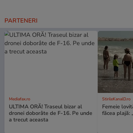
PARTENERI
Mediafax.ro
StirileKanalD.ro
ULTIMA ORĂ! Traseul bizar al
Femeie lovit
dronei doborâte de F-16. Pe unde
făcea plajă: „
a trecut aceasta