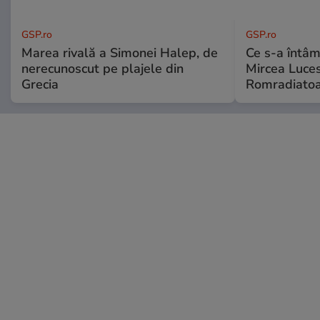
GSP.ro
GSP.ro
Marea rivală a Simonei Halep, de
Ce s-a întâmp
nerecunoscut pe plajele din
Mircea Luces
Grecia
Romradiatoa