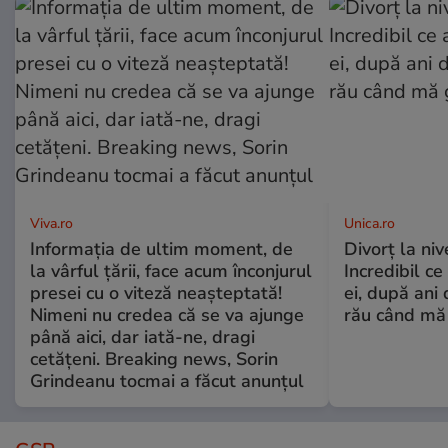
Viva.ro
Unica.ro
Informația de ultim moment, de
Divorț la nive
la vârful țării, face acum înconjurul
Incredibil ce
presei cu o viteză neașteptată!
ei, după ani 
Nimeni nu credea că se va ajunge
rău când mă
până aici, dar iată-ne, dragi
cetățeni. Breaking news, Sorin
Grindeanu tocmai a făcut anunțul