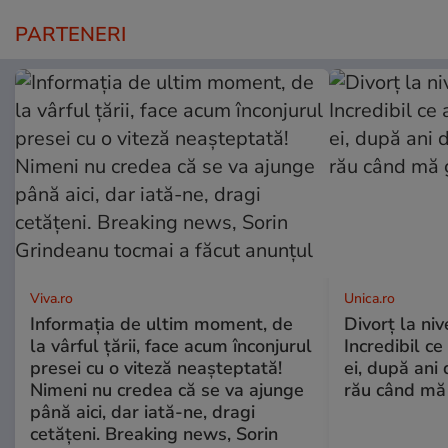
PARTENERI
Viva.ro
Unica.ro
Informația de ultim moment, de
Divorț la nive
la vârful țării, face acum înconjurul
Incredibil ce
presei cu o viteză neașteptată!
ei, după ani 
Nimeni nu credea că se va ajunge
rău când mă
până aici, dar iată-ne, dragi
cetățeni. Breaking news, Sorin