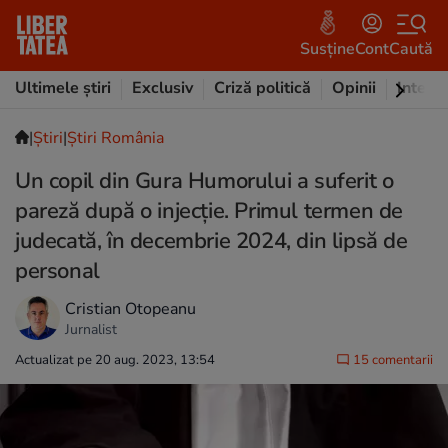
Susține
Cont
Caută
Ultimele știri
Exclusiv
Criză politică
Opinii
Intervi
|
Ştiri
|
Știri România
Un copil din Gura Humorului a suferit o
pareză după o injecţie. Primul termen de
judecată, în decembrie 2024, din lipsă de
personal
Cristian Otopeanu
Jurnalist
Actualizat pe 20 aug. 2023, 13:54
15 comentarii