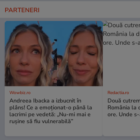
PARTENERI
Wowbiz.ro
Redactia.ro
Andreea Ibacka a izbucnit în
Două cutrem
plâns! Ce a emoționat-o până la
România la d
lacrimi pe vedetă: „Nu-mi mai e
ore. Unde s
rușine să fiu vulnerabilă”