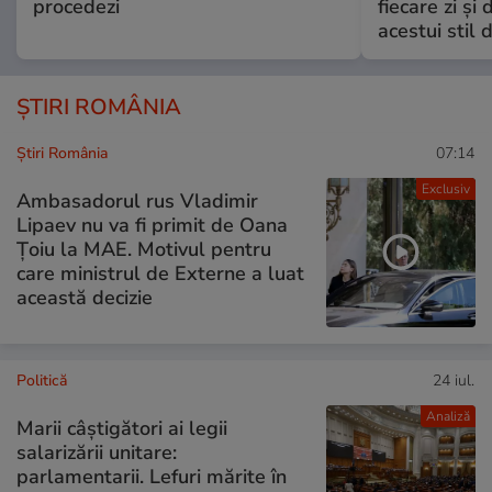
procedezi
fiecare zi și 
acestui stil 
ȘTIRI ROMÂNIA
Știri România
07:14
Exclusiv
Ambasadorul rus Vladimir
Lipaev nu va fi primit de Oana
Țoiu la MAE. Motivul pentru
care ministrul de Externe a luat
această decizie
Politică
24 iul.
Analiză
Marii câștigători ai legii
salarizării unitare:
parlamentarii. Lefuri mărite în