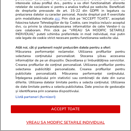
interesele si/sau profilul dvs., pentru a va oferi functionalitati aferente
retelelor de socializare si pentru a analiza traficul pe website. Beneficiati
Știri România
26 iul.
de drepturile prevazute de art. 15-22 din GDPR in legatura cu
prelucrarea datelor cu caracter personal. Aceste drepturi pot fi exercitate
Rezultatele Loto 6/49 din 26 iulie 2026.
prin modalitatea indicata
aici
. Prin click pe “ACCEPT TOATE”, acceptati
folosirea tuturor Tehnologiilor de tip Cookie, care implica inclusiv acceptul
Numerele câștigătoare extrase duminică
dvs. cu privire la stocarea/accesarea informatiilor de catre Vendor-ii cu
care colaboram. Prin click pe “VREAU SA MODIFIC SETARILE
INDIVIDUAL” puteti schimba preferintele in mod individual, mai putin
cele legate de cookie strict necesare pentru functionarea website-ului.
Atât noi, cât și partenerii noștri prelucrăm datele pentru a oferi:
Măsurarea performanței reclamelor. Utilizarea profilurilor pentru
selectarea conținutului personalizat. Stocarea și/sau accesarea
informațiilor de pe un dispozitiv. Dezvoltarea și îmbunătățirea serviciilor.
Crearea profilurilor de conținut personalizat. Utilizarea profilurilor pentru
selectarea publicității personalizate. Crearea profilurilor pentru
publicitate personalizată. Măsurarea performanței conținutului.
Înțelegerea publicului prin statistici sau combinații de date din surse
diferite. Utilizarea datelor limitate pentru a selecta conținutul. Utilizarea
de date limitate pentru a selecta publicitatea. Date precise de geolocație
și identificarea prin scanarea dispozitivului.
Listă parteneri (furnizori)
ACCEPT TOATE
Vacanțe și Cultură
26 iul.
Vacanțe și Cultu
Țara europeană cunoscută pentru
Satul-fanto
VREAU SA MODIFIC SETARILE INDIVIDUAL
legendele despre vrăjitoare,
la viață: po