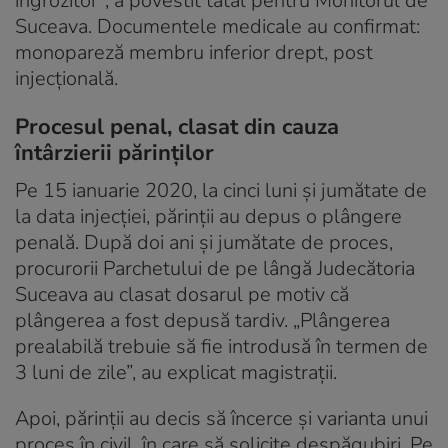
îngrozitor”, a povestit tatăl pentru Monitorul de
Suceava. Documentele medicale au confirmat:
monopareză membru inferior drept, post
injecțională.
Procesul penal, clasat din cauza
întârzierii părinților
Pe 15 ianuarie 2020, la cinci luni și jumătate de
la data injecției, părinții au depus o plângere
penală. După doi ani și jumătate de proces,
procurorii Parchetului de pe lângă Judecătoria
Suceava au clasat dosarul pe motiv că
plângerea a fost depusă tardiv. „Plângerea
prealabilă trebuie să fie introdusă în termen de
3 luni de zile”, au explicat magistrații.
Apoi, părinții au decis să încerce și varianta unui
proces în civil, în care să solicite despăgubiri. Pe