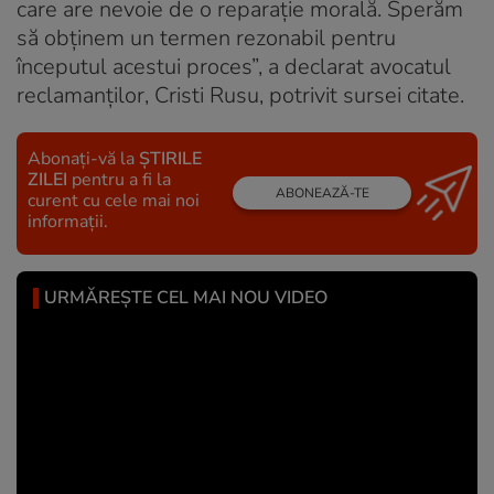
care are nevoie de o reparație morală. Sperăm
să obținem un termen rezonabil pentru
începutul acestui proces”, a declarat avocatul
reclamanţilor, Cristi Rusu, potrivit sursei citate.
Abonați-vă la
ȘTIRILE
ZILEI
pentru a fi la
ABONEAZĂ-TE
curent cu cele mai noi
informații.
URMĂREȘTE CEL MAI NOU VIDEO