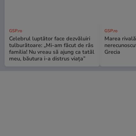
GSP.ro
GSP.ro
Celebrul luptător face dezvăluiri
Marea rivală
tulburătoare: „Mi-am făcut de râs
nerecunoscut
familia! Nu vreau să ajung ca tatăl
Grecia
meu, băutura i-a distrus viața”