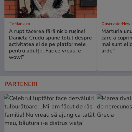
TVMania.ro
ObservatorNews
A rupt tăcerea fără nicio rușine!
Mărturia unu
Daniela Crudu spune totul despre
care a cupri
activitatea ei de pe platformele
mai sunt eli
pentru adulți: „Fac ce vreau, e
arde"
wow!”
PARTENERI