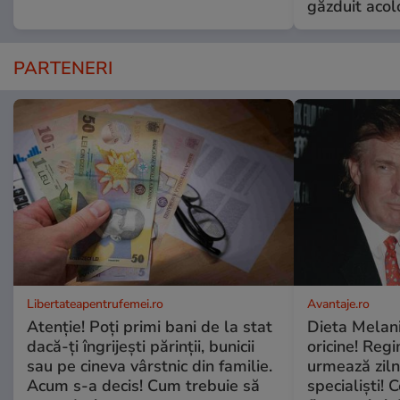
găzduit acol
PARTENERI
Libertateapentrufemei.ro
Avantaje.ro
Atenție! Poți primi bani de la stat
Dieta Melan
dacă-ți îngrijești părinții, bunicii
oricine! Regi
sau pe cineva vârstnic din familie.
urmează zilni
Acum s-a decis! Cum trebuie să
specialiști! 