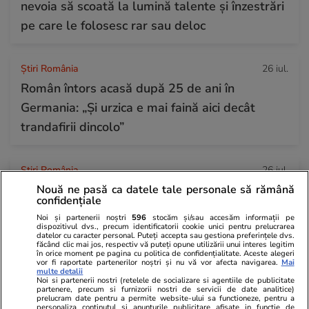
nevoia să scoată la lumină talente și înzestrări
pe care le folosesc rar sau deloc
Știri România
26 iul.
Român întors acasă după 25 de ani în
Germania: „Și urzica e mai faină aici decât
trandafirii dincolo”
Știri România
26 iul.
Ploi torențiale, grindină și vijelii în 21 de
Nouă ne pasă ca datele tale personale să rămână
confidențiale
județe. Harta zonelor vizate luni de avertizarea
Noi și partenerii noștri
596
stocăm și/sau accesăm informații pe
meteo ANM cod galben
dispozitivul dvs., precum identificatorii cookie unici pentru prelucrarea
datelor cu caracter personal. Puteți accepta sau gestiona preferințele dvs.
făcând clic mai jos, respectiv vă puteți opune utilizării unui interes legitim
în orice moment pe pagina cu politica de confidențialitate. Aceste alegeri
vor fi raportate partenerilor noștri și nu vă vor afecta navigarea.
Mai
Ştiri
26 iul. 2021
multe detalii
Noi si partenerii nostri (retelele de socializare si agentiile de publicitate
Ce nu trebuie să faci de Sfântul Pantelimon
partenere, precum si furnizorii nostri de servicii de date analitice)
prelucram date pentru a permite website-ului sa functioneze, pentru a
personaliza continutul si anunturile publicitare afisate in functie de