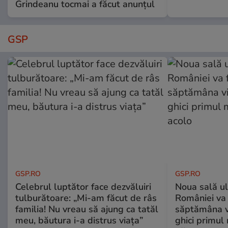
Grindeanu tocmai a făcut anunțul
GSP
GSP.RO
GSP.RO
Celebrul luptător face dezvăluiri
Noua sală u
tulburătoare: „Mi-am făcut de râs
României va 
familia! Nu vreau să ajung ca tatăl
săptămâna vi
meu, băutura i-a distrus viața”
ghici primul 