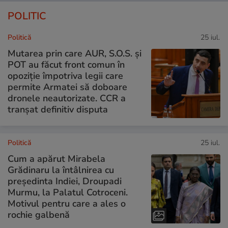
POLITIC
Politică
25 iul.
Mutarea prin care AUR, S.O.S. și
POT au făcut front comun în
opoziție împotriva legii care
permite Armatei să doboare
dronele neautorizate. CCR a
tranșat definitiv disputa
Politică
25 iul.
Cum a apărut Mirabela
Grădinaru la întâlnirea cu
președinta Indiei, Droupadi
Murmu, la Palatul Cotroceni.
Motivul pentru care a ales o
rochie galbenă