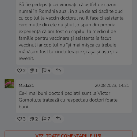
Să fie pedepsiți cei vinovați, că astfel de cazuri
numai în România auzi, în ziua de azi dacă te duci
cu copilul la vaccin doctorul nu il face ci asistenta
care multe din ele nu știut ,o spun din propria
experiență că am fost cu copilul la medicul de
familie pentru vaccinare și asistenta ia făcut
vaccinul iar copilul nu își mai mișca cu trebuie
mână,am fost la kinetoterapie și așa și așa și-a
revenit.
2
1
5
Mada21
20.08.2023, 14:21
Ce-i mai buni doctori pediatri sunt la Victor
Gomoiu,te tratează cu respect,au doctori foarte
buni.
3
2
7
VEZI TOATE COMENTARIILE (15)