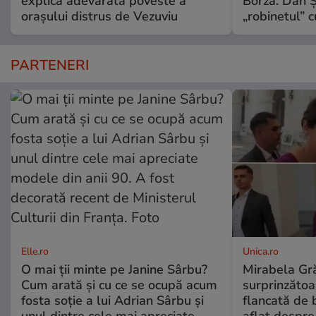
explică adevărata poveste a
Borza. Dan 
orașului distrus de Vezuviu
„robinetul” c
PARTENERI
Elle.ro
Unica.ro
O mai ții minte pe Janine Sârbu?
Mirabela Gră
Cum arată și cu ce se ocupă acum
surprinzătoar
fosta soție a lui Adrian Sârbu și
flancată de 