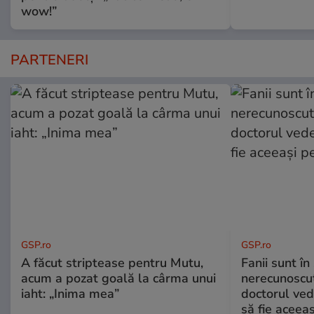
wow!”
PARTENERI
GSP.ro
GSP.ro
A făcut striptease pentru Mutu,
Fanii sunt în 
acum a pozat goală la cârma unui
nerecunoscut
iaht: „Inima mea”
doctorul ved
să fie aceea