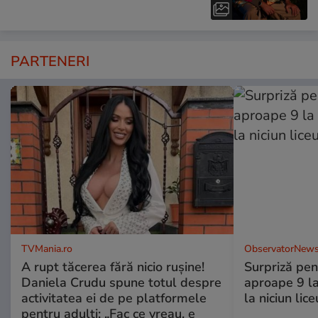
PARTENERI
TVMania.ro
ObservatorNews
A rupt tăcerea fără nicio rușine!
Surpriză pen
Daniela Crudu spune totul despre
aproape 9 la
activitatea ei de pe platformele
la niciun lice
pentru adulți: „Fac ce vreau, e