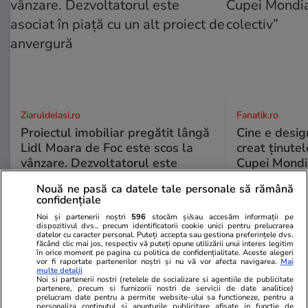
ZiaruldeIasi.ro
Fanatik.ro
Proiectul imobiliar pregătit lângă
Cine e desig
Lidl Moara de Foc este scos la
creat ținutel
vânzare. Dezvoltatorul este
Cupei Mondia
asociat în piață cu un alt proiect
colectiv”
Nouă ne pasă ca datele tale personale să rămână
de anvergură
confidențiale
Noi și partenerii noștri
596
stocăm și/sau accesăm informații pe
dispozitivul dvs., precum identificatorii cookie unici pentru prelucrarea
datelor cu caracter personal. Puteți accepta sau gestiona preferințele dvs.
făcând clic mai jos, respectiv vă puteți opune utilizării unui interes legitim
ULTIMELE ȘTIRI
în orice moment pe pagina cu politica de confidențialitate. Aceste alegeri
vor fi raportate partenerilor noștri și nu vă vor afecta navigarea.
Mai
multe detalii
Noi si partenerii nostri (retelele de socializare si agentiile de publicitate
Știri Locale
21:29
partenere, precum si furnizorii nostri de servicii de date analitice)
prelucram date pentru a permite website-ului sa functioneze, pentru a
Liberty Galați repornește o parte din
personaliza continutul si anunturile publicitare afisate in functie de