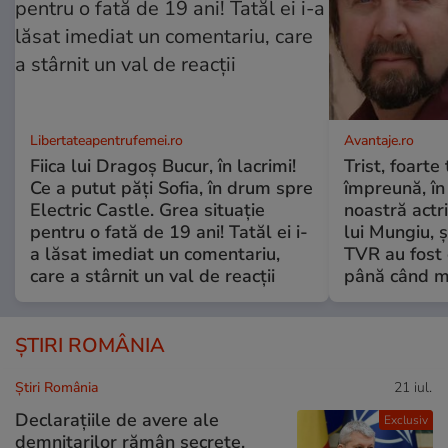
Libertateapentrufemei.ro
Avantaje.ro
Fiica lui Dragoș Bucur, în lacrimi!
Trist, foarte
Ce a putut păți Sofia, în drum spre
împreună, în
Electric Castle. Grea situație
noastră actri
pentru o fată de 19 ani! Tatăl ei i-
lui Mungiu, ș
a lăsat imediat un comentariu,
TVR au fost 
care a stârnit un val de reacții
până când mo
ȘTIRI ROMÂNIA
Știri România
21 iul.
Declarațiile de avere ale
Exclusiv
demnitarilor rămân secrete,