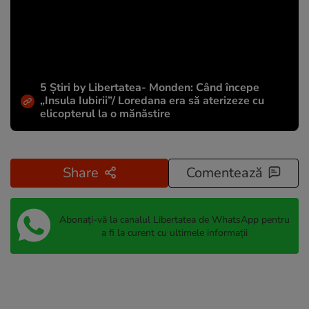
5 Știri by Libertatea- Monden: Când începe
„Insula Iubirii”/ Loredana era să aterizeze cu
elicopterul la o mănăstire
Share
Comentează
Abonați-vă la canalul Libertatea de WhatsApp pentru
a fi la curent cu ultimele informații