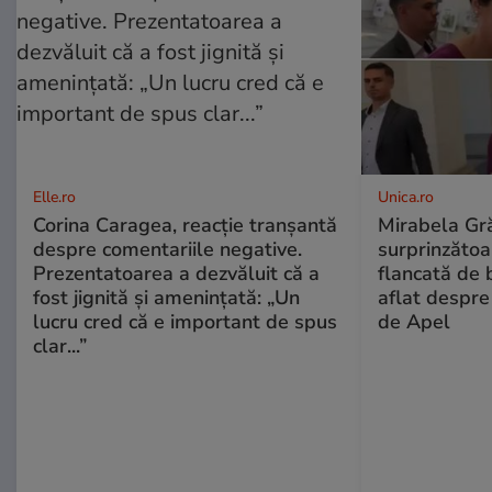
Elle.ro
Unica.ro
Corina Caragea, reacție tranșantă
Mirabela Gră
despre comentariile negative.
surprinzătoar
Prezentatoarea a dezvăluit că a
flancată de 
fost jignită și amenințată: „Un
aflat despre
lucru cred că e important de spus
de Apel
clar...”