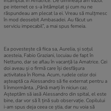
întâmplat în Amatrice.”De dimineaţă am văzut
pe internet ce s-a întâmplat şi cum nu ne
răspundeau am plecat la ei. Vreau să mulţmesc
în mod deosebit Ambasadei. Au făcut un
serviciu impecabil”, a mai spus femeia.
Ea povesteşte că fiica sa, Aurelia, şi soţul
acesteia, Fabio Graziani, locuiau de fapt în
Nettuno, dar se aflau în vacanţă la Amatrice. Cei
doi aveau şi o firmă care îşi desfăşura
activitatea în Roma. Acum, rudele celor doi
aşteaptă ca Alessandro să fie externat pentru a
îi înmormânta. „Până marţi în niciun caz.
Aşteptăm să iasă Alessandro din spital, el este
bine, dar vor să îl ţină sub observaţie. Copilului
i-am spus deja ceea ce ştia, dar nu voia să