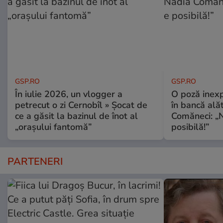
GSP.RO
GSP.RO
În iulie 2026, un vlogger a
O poză inexp
petrecut o zi Cernobîl » Șocat de
în bancă ală
ce a găsit la bazinul de înot al
Comăneci: „N
„orașului fantomă”
posibilă!”
PARTENERI