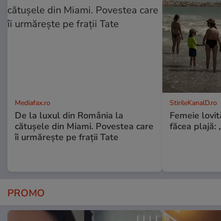
Mediafax.ro
StirileKanalD.ro
De la luxul din România la
Femeie lovit
cătușele din Miami. Povestea care
făcea plajă: „
îi urmărește pe frații Tate
PROMO