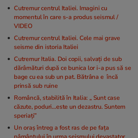
Cutremur centrul Italiei. Imagini cu
momentul în care s-a produs seismul /
VIDEO
Cutremur centrul Italiei. Cele mai grave
seisme din istoria Italiei
Cutremur Italia. Doi copii, salvați de sub
dărâmături după ce bunica lor i-a pus să se
bage cu ea sub un pat. Bătrâna e încă
prinsă sub ruine
Româncă, stabilită în Italia: „ Sunt case
căzute, poduri…este un dezastru. Suntem
speriaţi”
Un oraș întreg a fost ras de pe fața
pâmântului în urma seismului devastator