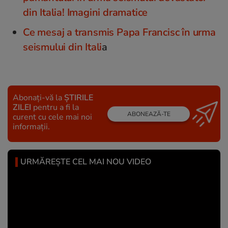
din Italia! Imagini dramatice
Ce mesaj a transmis Papa Francisc în urma
seismului din Itali
a
Abonați-vă la
ȘTIRILE
ZILEI
pentru a fi la
ABONEAZĂ-TE
curent cu cele mai noi
informații.
URMĂREȘTE CEL MAI NOU VIDEO