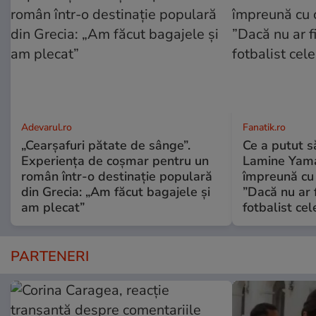
Adevarul.ro
Fanatik.ro
„Cearșafuri pătate de sânge”.
Ce a putut să
Experiența de coșmar pentru un
Lamine Yamal
român într-o destinație populară
împreună cu
din Grecia: „Am făcut bagajele și
”Dacă nu ar f
am plecat”
fotbalist ce
PARTENERI