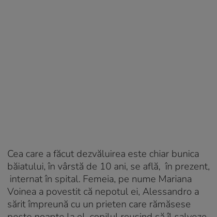
Cea care a făcut dezvăluirea este chiar bunica
băiatului, în vârstă de 10 ani, se află, în prezent,
internat în spital. Femeia, pe nume Mariana
Voinea a povestit că nepotul ei, Alessandro a
sărit împreună cu un prieten care rămăsese
peste noapte la el, copilul reuşind să îl salveze