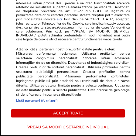
interesele si/sau profilul dvs., pentru a va oferi functionalitati aferente
producție. Primele contracte de închiriere au
retelelor de socializare si pentru a analiza traficul pe website. Beneficiati
de drepturile prevazute de art. 15-22 din GDPR in legatura cu
fost semnate cu Glencore și KMC
prelucrarea datelor cu caracter personal. Aceste drepturi pot fi exercitate
prin modalitatea indicata
aici
. Prin click pe “ACCEPT TOATE”, acceptati
folosirea tuturor Tehnologiilor de tip Cookie, care implica inclusiv acceptul
dvs. cu privire la stocarea/accesarea informatiilor de catre Vendor-ii cu
care colaboram. Prin click pe “VREAU SA MODIFIC SETARILE
Știri Locale
20:50
INDIVIDUAL” puteti schimba preferintele in mod individual, mai putin
cele legate de cookie strict necesare pentru functionarea website-ului.
Record de trafic la Aeroportul Internațional
Atât noi, cât și partenerii noștri prelucrăm datele pentru a oferi:
Cluj: 2 milioane de pasageri și 13 rute noi
Măsurarea performanței reclamelor. Utilizarea profilurilor pentru
selectarea conținutului personalizat. Stocarea și/sau accesarea
introduse
informațiilor de pe un dispozitiv. Dezvoltarea și îmbunătățirea serviciilor.
Crearea profilurilor de conținut personalizat. Utilizarea profilurilor pentru
selectarea publicității personalizate. Crearea profilurilor pentru
publicitate personalizată. Măsurarea performanței conținutului.
Locuri de muncă
20:48
Înțelegerea publicului prin statistici sau combinații de date din surse
diferite. Utilizarea datelor limitate pentru a selecta conținutul. Utilizarea
50 de milioane de oameni din UE nu muncesc,
de date limitate pentru a selecta publicitatea. Date precise de geolocație
și identificarea prin scanarea dispozitivului.
dar 20% dintre ei ar dori să o facă: „Trebuie să
Listă parteneri (furnizori)
îi întrebăm ce îi împiedică să muncească”
ACCEPT TOATE
Știri România
20:45
VREAU SA MODIFIC SETARILE INDIVIDUAL
Sorin Blejnar, fostul șef ANAF, condamnat