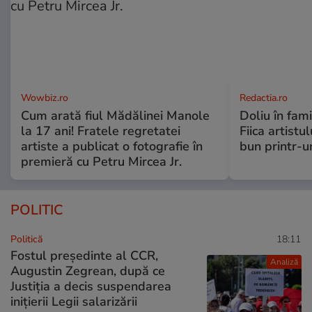
Wowbiz.ro
Redactia.ro
Cum arată fiul Mădălinei Manole
Doliu în fami
la 17 ani! Fratele regretatei
Fiica artistu
artiste a publicat o fotografie în
bun printr-u
premieră cu Petru Mircea Jr.
POLITIC
Politică
18:11
Fostul președinte al CCR,
Analiză
Augustin Zegrean, după ce
Justiția a decis suspendarea
inițierii Legii salarizării