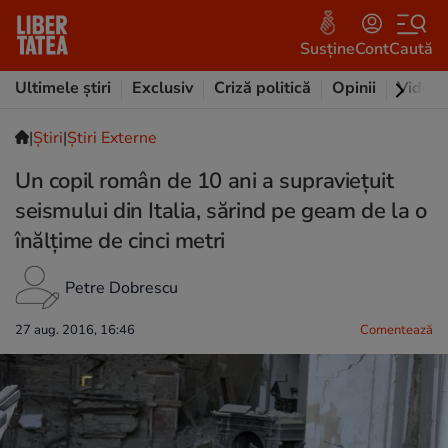
Susține
Cont
Caută
Ultimele știri
Exclusiv
Criză politică
Opinii
Video
|
Ştiri
|
Știri Externe
Un copil român de 10 ani a supraviețuit
seismului din Italia, sărind pe geam de la o
înălțime de cinci metri
Petre Dobrescu
27 aug. 2016, 16:46
Comentează