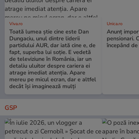
Viva.ro
Unica.ro
Toată lumea știe cine este Dan
Anunț impor
Dungaciu, unul dintre liderii
pensionari. 
partidului AUR, dar iată cine e, de
începând de 
fapt, superba lui soție. E vedetă
de televiziune în România, iar un
detaliu uluitor despre cariera ei
atrage imediat atenția. Apare
mereu pe micul ecran, dar e altfel
decât își imaginează mulți
GSP