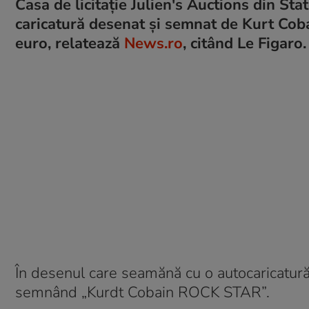
Casa de licitație Julien's Auctions din St
caricatură desenat şi semnat de Kurt Coba
euro, relatează
News.ro
, citând Le Figaro.
În desenul care seamănă cu o autocaricatură,
semnând „Kurdt Cobain ROCK STAR”.