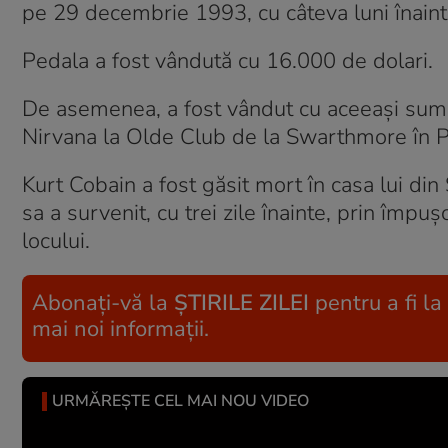
pe 29 decembrie 1993, cu câteva luni înaint
Pedala a fost vândută cu 16.000 de dolari.
De asemenea, a fost vândut cu aceeași sumă
Nirvana la Olde Club de la Swarthmore în P
Kurt Cobain a fost găsit mort în casa lui din
sa a survenit, cu trei zile înainte, prin împuş
locului.
Abonați-vă la
ȘTIRILE ZILEI
pentru a fi la
mai noi informații.
URMĂREȘTE CEL MAI NOU VIDEO