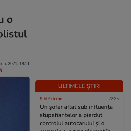
u o
listul
 iun. 2021, 18:11
ă
ULTIMELE ȘTIRI
Știri Externe
22:35
Un șofer aflat sub influența
stupefiantelor a pierdut
controlul autocarului și o