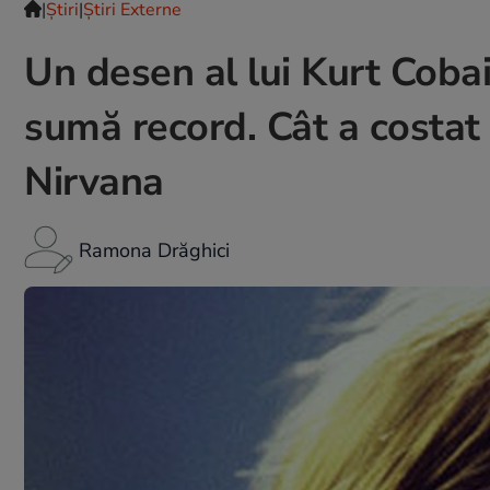
|
Ştiri
|
Știri Externe
Un desen al lui Kurt Cobain
sumă record. Cât a costat 
Nirvana
Ramona Drăghici