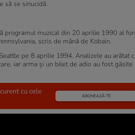
e să se sinucidă.
 programul muzical din 20 aprilie 1990 al for
ennsylvania, scris de mână de Kobain.
 Seattle pe 8 aprilie 1994. Analizele au arătat
care, iar arma şi un bilet de adio au fost găsite 
 curent cu cele
ABONEAZĂ-TE