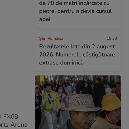
de 70 de metri încărcate cu
pietre, pentru a devia cursul
apei
Știri România
18:33
Rezultatele loto din 2 august
2026. Numerele câștigătoare
extrase duminică
OD FX69
orts Arena