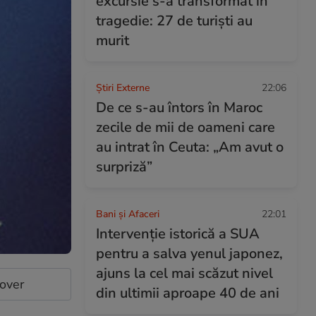
excursie s-a transformat în
tragedie: 27 de turiști au
murit
Știri Externe
22:06
De ce s-au întors în Maroc
zecile de mii de oameni care
au intrat în Ceuta: „Am avut o
surpriză”
Bani și Afaceri
22:01
Intervenție istorică a SUA
pentru a salva yenul japonez,
ajuns la cel mai scăzut nivel
cover
din ultimii aproape 40 de ani