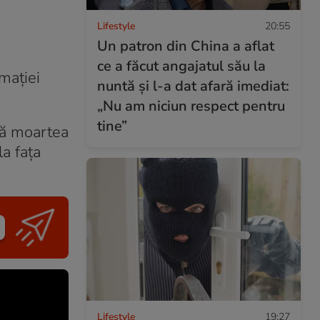
Lifestyle
20:55
Un patron din China a aflat
ce a făcut angajatul său la
maţiei
nuntă și l-a dat afară imediat:
„Nu am niciun respect pentru
tine”
 că moartea
la faţa
Lifestyle
19:27