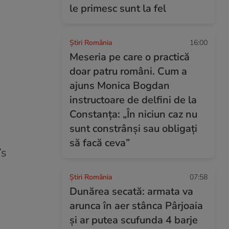
le primesc sunt la fel
Știri România
16:00
Meseria pe care o practică
doar patru români. Cum a
ajuns Monica Bogdan
instructoare de delfini de la
Constanța: „În niciun caz nu
sunt constrânși sau obligați
să facă ceva”
’s
Știri România
07:58
Dunărea secată: armata va
arunca în aer stânca Pârjoaia
și ar putea scufunda 4 barje