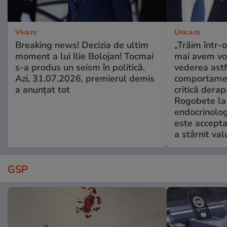
Viva.ro
Unica.ro
Breaking news! Decizia de ultim
„Trăim într-
moment a lui Ilie Bolojan! Tocmai
mai avem vo
s-a produs un seism în politică.
vederea astf
Azi, 31.07.2026, premierul demis
comportamen
a anunțat tot
critică derap
Rogobete la
endocrinolog
este accepta
a stârnit valu
GSP