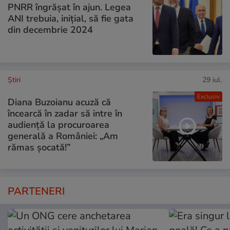
PNRR îngrășat în ajun. Legea
ANI trebuia, inițial, să fie gata
din decembrie 2024
Ştiri
29 iul.
Exclusiv
Diana Buzoianu acuză că
încearcă în zadar să intre în
audiență la procuroarea
generală a României: „Am
rămas șocată!”
PARTENERI