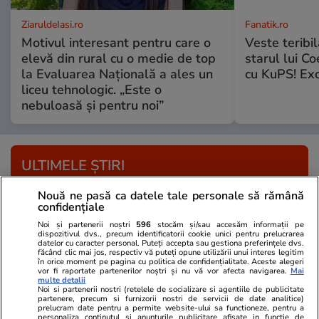
ZiaruldeIasi.ro
Fanatik.ro
Motivul interesant pentru care o
Veste teribi
elevă din rural cu o medie de top
starul lui Co
la Evaluarea Națională a ales un
cu KuPS! Exc
liceu tehnologic. „Este o
nebuloasă și pentru noi”
ULTIMELE ȘTIRI
Nouă ne pasă ca datele tale personale să rămână
Știri Externe
18:25
confidențiale
Discul din Phaistos, misterul vechi de peste un
Noi și partenerii noștri
596
stocăm și/sau accesăm informații pe
dispozitivul dvs., precum identificatorii cookie unici pentru prelucrarea
secol pe care arheologii nu au reușit încă să-l
datelor cu caracter personal. Puteți accepta sau gestiona preferințele dvs.
făcând clic mai jos, respectiv vă puteți opune utilizării unui interes legitim
descifreze
în orice moment pe pagina cu politica de confidențialitate. Aceste alegeri
vor fi raportate partenerilor noștri și nu vă vor afecta navigarea.
Mai
multe detalii
Noi si partenerii nostri (retelele de socializare si agentiile de publicitate
partenere, precum si furnizorii nostri de servicii de date analitice)
Știri Externe
17:30
prelucram date pentru a permite website-ului sa functioneze, pentru a
personaliza continutul si anunturile publicitare afisate in functie de