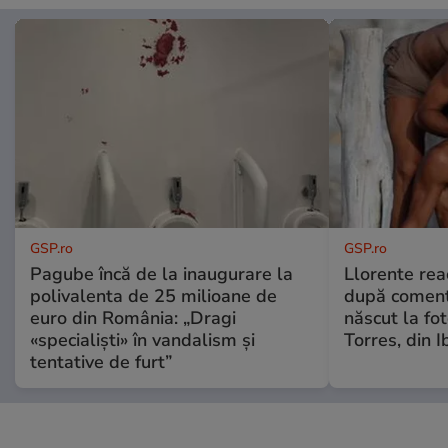
GSP.ro
GSP.ro
Pagube încă de la inaugurare la
Llorente rea
polivalenta de 25 milioane de
după comenta
euro din România: „Dragi
născut la fot
«specialiști» în vandalism și
Torres, din I
tentative de furt”