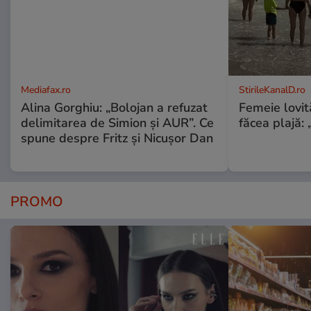
Mediafax.ro
StirileKanalD.ro
Alina Gorghiu: „Bolojan a refuzat
Femeie lovit
delimitarea de Simion și AUR”. Ce
făcea plajă: „
spune despre Fritz și Nicușor Dan
PROMO