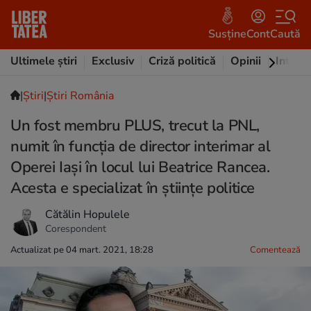
Susține
Cont
Caută
Ultimele știri
Exclusiv
Criză politică
Opinii
Intervi
|
Ştiri
|
Știri România
Un fost membru PLUS, trecut la PNL,
numit în funcția de director interimar al
Operei Iași în locul lui Beatrice Rancea.
Acesta e specializat în științe politice
Cătălin Hopulele
Corespondent
Actualizat pe 04 mart. 2021, 18:28
Comentează