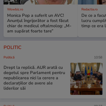
Wowbiz.ro
Redactia.ro
Monica Pop a suferit un AVC!
De ce a fac
Anunțul îngrijorător a fost făcut
lucru cumplit
chiar de medicul oftalmolog: „M-
timp ce era 
am supărat foarte tare”
POLITIC
Politică
10:58
Drept la replică. AUR arată cu
degetul spre Parlament pentru
nepublicarea nici la cerere a
declarațiilor de avere ale
liderilor săi