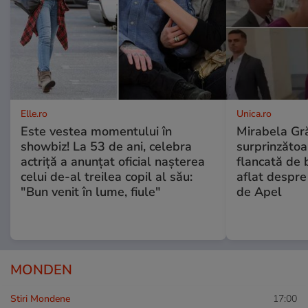
Elle.ro
Unica.ro
Este vestea momentului în
Mirabela Gră
showbiz! La 53 de ani, celebra
surprinzătoar
actriță a anunțat oficial nașterea
flancată de 
celui de-al treilea copil al său:
aflat despre
"Bun venit în lume, fiule"
de Apel
MONDEN
Stiri Mondene
17:00