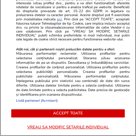
Rusia a atacat Ucraina cu un număr-record de
interesele si/sau profilul dvs., pentru a va oferi functionalitati aferente
retelelor de socializare si pentru a analiza traficul pe website. Beneficiati
rachete în luna iulie
de drepturile prevazute de art. 15-22 din GDPR in legatura cu
prelucrarea datelor cu caracter personal. Aceste drepturi pot fi exercitate
prin modalitatea indicata
aici
. Prin click pe “ACCEPT TOATE”, acceptati
folosirea tuturor Tehnologiilor de tip Cookie, care implica inclusiv acceptul
dvs. cu privire la stocarea/accesarea informatiilor de catre Vendor-ii cu
Știri Externe
17:30
care colaboram. Prin click pe “VREAU SA MODIFIC SETARILE
INDIVIDUAL” puteti schimba preferintele in mod individual, mai putin
Coșmarul unor proprietari: cinci ani fără chirie,
cele legate de cookie strict necesare pentru functionarea website-ului.
apoi au descoperit casa distrusă și
Atât noi, cât și partenerii noștri prelucrăm datele pentru a oferi:
Măsurarea performanței reclamelor. Utilizarea profilurilor pentru
transformată într-un focar de mizerie, în Franța
selectarea conținutului personalizat. Stocarea și/sau accesarea
informațiilor de pe un dispozitiv. Dezvoltarea și îmbunătățirea serviciilor.
Crearea profilurilor de conținut personalizat. Utilizarea profilurilor pentru
selectarea publicității personalizate. Crearea profilurilor pentru
Știri România
17:20
publicitate personalizată. Măsurarea performanței conținutului.
Înțelegerea publicului prin statistici sau combinații de date din surse
Sute de trenuri ar putea dispărea din circulație
diferite. Utilizarea datelor limitate pentru a selecta conținutul. Utilizarea
de date limitate pentru a selecta publicitatea. Date precise de geolocație
în perioada următoare. Avertismentul
și identificarea prin scanarea dispozitivului.
operatorilor feroviari către Guvern
Listă parteneri (furnizori)
ACCEPT TOATE
Citește mai multe
VREAU SA MODIFIC SETARILE INDIVIDUAL