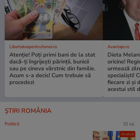
Libertateapentrufemei.ro
Avantaje.ro
Atenție! Poți primi bani de la stat
Dieta Melan
dacă-ți îngrijești părinții, bunicii
oricine! Regi
sau pe cineva vârstnic din familie.
urmează zilni
Acum s-a decis! Cum trebuie să
specialiști! 
procedezi
fiecare zi și 
acestui stil 
ȘTIRI ROMÂNIA
Politică
31 iul.
Analiză