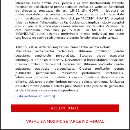
interesele si/sau profilul dvs., pentru a va oferi functionalitati aferente
Exclusiv
retelelor de socializare si pentru a analiza traficul pe website. Beneficiati
de drepturile prevazute de art. 15-22 din GDPR in legatura cu
prelucrarea datelor cu caracter personal. Aceste drepturi pot fi exercitate
prin modalitatea indicata
aici
. Prin click pe “ACCEPT TOATE”, acceptati
folosirea tuturor Tehnologiilor de tip Cookie, care implica inclusiv acceptul
dvs. cu privire la stocarea/accesarea informatiilor de catre Vendor-ii cu
care colaboram. Prin click pe “VREAU SA MODIFIC SETARILE
INDIVIDUAL” puteti schimba preferintele in mod individual, mai putin
cele legate de cookie strict necesare pentru functionarea website-ului.
Atât noi, cât și partenerii noștri prelucrăm datele pentru a oferi:
Măsurarea performanței reclamelor. Utilizarea profilurilor pentru
selectarea conținutului personalizat. Stocarea și/sau accesarea
informațiilor de pe un dispozitiv. Dezvoltarea și îmbunătățirea serviciilor.
Crearea profilurilor de conținut personalizat. Utilizarea profilurilor pentru
Vacanțe și Cultură
17:17
Vacanțe și Cultu
selectarea publicității personalizate. Crearea profilurilor pentru
publicitate personalizată. Măsurarea performanței conținutului.
Cât te costă un șezlong pe plajele
Angela Merk
Înțelegerea publicului prin statistici sau combinații de date din surse
diferite. Utilizarea datelor limitate pentru a selecta conținutul. Utilizarea
din Halkidiki în vara lui 2026
1 septembrie
de date limitate pentru a selecta publicitatea. Date precise de geolocație
și identificarea prin scanarea dispozitivului.
german își l
Listă parteneri (furnizori)
memorii la 
ACCEPT TOATE
VREAU SA MODIFIC SETARILE INDIVIDUAL