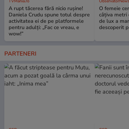
TVMania.ro
ObservatorNews
A rupt tăcerea fără nicio rușine!
O femeie cer
Daniela Crudu spune totul despre
câţiva metri
activitatea ei de pe platformele
de lux a mam
pentru adulți: „Fac ce vreau, e
descoperit po
wow!”
PARTENERI