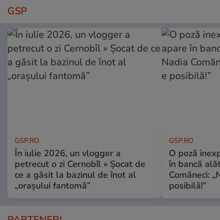
GSP
GSP.RO
GSP.RO
În iulie 2026, un vlogger a
O poză inexp
petrecut o zi Cernobîl » Șocat de
în bancă ală
ce a găsit la bazinul de înot al
Comăneci: „N
„orașului fantomă”
posibilă!”
PARTENERI