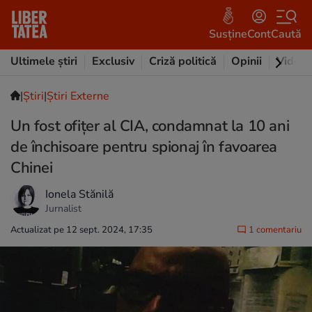
Susține
Cont
Caută
Ultimele știri
Exclusiv
Criză politică
Opinii
Video
|
Ştiri
|
Știri Externe
Un fost ofițer al CIA, condamnat la 10 ani
de închisoare pentru spionaj în favoarea
Chinei
Ionela Stănilă
Jurnalist
Actualizat pe 12 sept. 2024, 17:35
1 comentariu