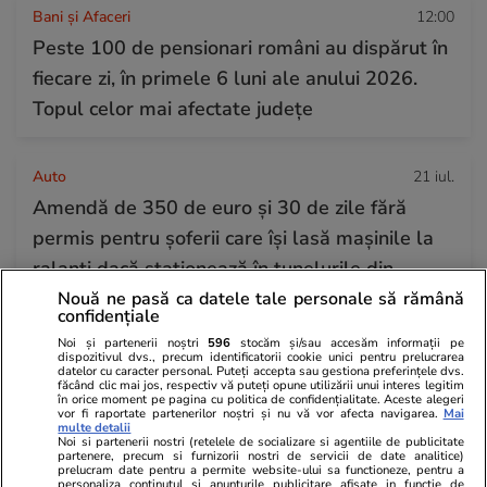
Bani și Afaceri
12:00
Peste 100 de pensionari români au dispărut în
fiecare zi, în primele 6 luni ale anului 2026.
Topul celor mai afectate județe
Auto
21 iul.
Amendă de 350 de euro și 30 de zile fără
permis pentru șoferii care își lasă mașinile la
ralanti dacă staționează în tunelurile din
Grecia
Nouă ne pasă ca datele tale personale să rămână
confidențiale
Noi și partenerii noștri
596
stocăm și/sau accesăm informații pe
dispozitivul dvs., precum identificatorii cookie unici pentru prelucrarea
Stiri Mondene
12:39
datelor cu caracter personal. Puteți accepta sau gestiona preferințele dvs.
făcând clic mai jos, respectiv vă puteți opune utilizării unui interes legitim
Dana Rogoz a început vacanța cu trenurile prin
în orice moment pe pagina cu politica de confidențialitate. Aceste alegeri
vor fi raportate partenerilor noștri și nu vă vor afecta navigarea.
Mai
Europa: „Vlad mi-a mulțumit de 1.000 de ori”
multe detalii
Noi si partenerii nostri (retelele de socializare si agentiile de publicitate
partenere, precum si furnizorii nostri de servicii de date analitice)
prelucram date pentru a permite website-ului sa functioneze, pentru a
personaliza continutul si anunturile publicitare afisate in functie de