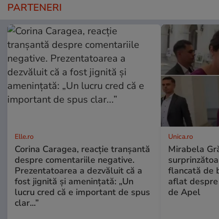
PARTENERI
Elle.ro
Unica.ro
Corina Caragea, reacție tranșantă
Mirabela Gră
despre comentariile negative.
surprinzătoar
Prezentatoarea a dezvăluit că a
flancată de 
fost jignită și amenințată: „Un
aflat despre
lucru cred că e important de spus
de Apel
clar...”