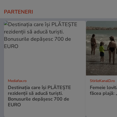
PARTENERI
Mediafax.ro
StirileKanalD.ro
Destinația care își PLĂTEȘTE
Femeie lovit
rezidenții să aducă turiști.
făcea plajă: „
Bonusurile depășesc 700 de
EURO