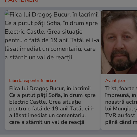
Libertateapentrufemei.ro
Avantaje.ro
Fiica lui Dragoș Bucur, în lacrimi!
Trist, foarte
Ce a putut păți Sofia, în drum spre
împreună, în
Electric Castle. Grea situație
noastră actri
pentru o fată de 19 ani! Tatăl ei i-
lui Mungiu, ș
a lăsat imediat un comentariu,
TVR au fost 
care a stârnit un val de reacții
până când mo