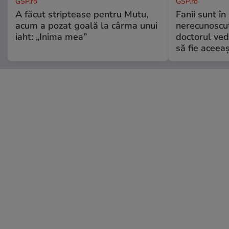
GSP.ro
GSP.ro
A făcut striptease pentru Mutu,
Fanii sunt în 
acum a pozat goală la cârma unui
nerecunoscut
iaht: „Inima mea”
doctorul ved
să fie aceea