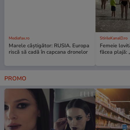
Mediafax.ro
StirileKanalD.ro
Marele câștigător: RUSIA. Europa
Femeie lovit
riscă să cadă în capcana dronelor
făcea plajă: „
PROMO