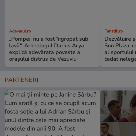
Adevarul.ro
Fanatik.ro
„Pompeii nu a fost îngropat sub
Dezvăluire şo
lavă“. Arheologul Darius Arya
Sun Plaza, c
explică adevărata poveste a
al sportului
orașului distrus de Vezuviu
cedat nelega
PARTENERI