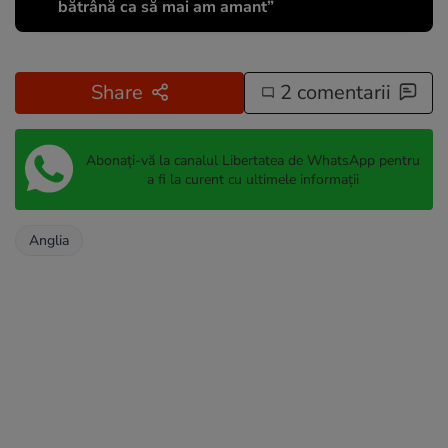
bătrână ca să mai am amant”
Share
2 comentarii
Abonați-vă la canalul Libertatea de WhatsApp pentru
a fi la curent cu ultimele informații
Anglia