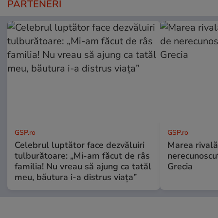
PARTENERI
GSP.ro
GSP.ro
Celebrul luptător face dezvăluiri
Marea rivală
tulburătoare: „Mi-am făcut de râs
nerecunoscut
familia! Nu vreau să ajung ca tatăl
Grecia
meu, băutura i-a distrus viața”