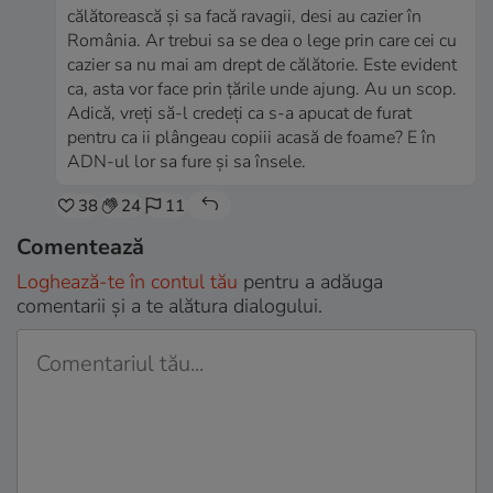
călătorească și sa facă ravagii, desi au cazier în
România. Ar trebui sa se dea o lege prin care cei cu
cazier sa nu mai am drept de călătorie. Este evident
ca, asta vor face prin țările unde ajung. Au un scop.
Adică, vreți să-l credeți ca s-a apucat de furat
pentru ca ii plângeau copiii acasă de foame? E în
ADN-ul lor sa fure și sa însele.
38
24
11
Comentează
Loghează-te în contul tău
pentru a adăuga
comentarii și a te alătura dialogului.