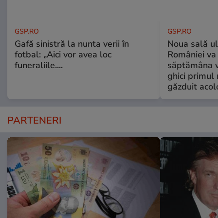
GSP.RO
GSP.RO
Gafă sinistră la nunta verii în
Noua sală u
fotbal: „Aici vor avea loc
României va 
funeraliile....
săptămâna vi
ghici primul 
găzduit acol
PARTENERI