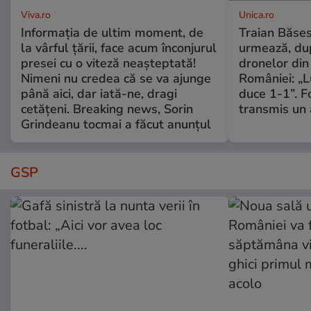
Viva.ro
Unica.ro
Informația de ultim moment, de
Traian Băses
la vârful țării, face acum înconjurul
urmează, du
presei cu o viteză neașteptată!
dronelor din 
Nimeni nu credea că se va ajunge
României: „L
până aici, dar iată-ne, dragi
duce 1-1”. F
cetățeni. Breaking news, Sorin
transmis un 
Grindeanu tocmai a făcut anunțul
GSP