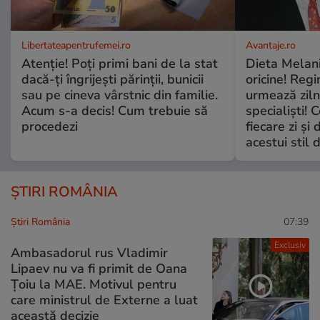
Libertateapentrufemei.ro
Avantaje.ro
Atenție! Poți primi bani de la stat
Dieta Melan
dacă-ți îngrijești părinții, bunicii
oricine! Regi
sau pe cineva vârstnic din familie.
urmează zilni
Acum s-a decis! Cum trebuie să
specialiști! 
procedezi
fiecare zi și 
acestui stil 
ȘTIRI ROMÂNIA
Știri România
07:39
Exclusiv
Ambasadorul rus Vladimir
Lipaev nu va fi primit de Oana
Țoiu la MAE. Motivul pentru
care ministrul de Externe a luat
această decizie