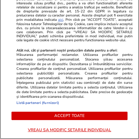
Politică
25 iul.
interesele si/sau profilul dvs., pentru a va oferi functionalitati aferente
retelelor de socializare si pentru a analiza traficul pe website. Beneficiati
Cum a apărut Mirabela
de drepturile prevazute de art. 15-22 din GDPR in legatura cu
prelucrarea datelor cu caracter personal. Aceste drepturi pot fi exercitate
Grădinaru la întâlnirea cu
prin modalitatea indicata
aici
. Prin click pe “ACCEPT TOATE”, acceptati
președinta Indiei, Droupadi
folosirea tuturor Tehnologiilor de tip Cookie, care implica inclusiv acceptul
dvs. cu privire la stocarea/accesarea informatiilor de catre Vendor-ii cu
Murmu, la Palatul Cotroceni.
care colaboram. Prin click pe “VREAU SA MODIFIC SETARILE
INDIVIDUAL” puteti schimba preferintele in mod individual, mai putin
Motivul pentru care a ales o
cele legate de cookie strict necesare pentru functionarea website-ului.
rochie galbenă
Atât noi, cât și partenerii noștri prelucrăm datele pentru a oferi:
Măsurarea performanței reclamelor. Utilizarea profilurilor pentru
selectarea conținutului personalizat. Stocarea și/sau accesarea
informațiilor de pe un dispozitiv. Dezvoltarea și îmbunătățirea serviciilor.
PARTENERI
Crearea profilurilor de conținut personalizat. Utilizarea profilurilor pentru
selectarea publicității personalizate. Crearea profilurilor pentru
publicitate personalizată. Măsurarea performanței conținutului.
Înțelegerea publicului prin statistici sau combinații de date din surse
diferite. Utilizarea datelor limitate pentru a selecta conținutul. Utilizarea
de date limitate pentru a selecta publicitatea. Date precise de geolocație
și identificarea prin scanarea dispozitivului.
Listă parteneri (furnizori)
ACCEPT TOATE
VREAU SA MODIFIC SETARILE INDIVIDUAL