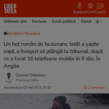
Susține
Cont
Caută
Ultimele știri
Exclusiv
Criză politică
Opinii
Intervi
|
Ştiri
|
Știri România
Un hoț român de buzunare, tatăl a șapte
copii, a început să plângă la tribunal, după
ce a furat 16 telefoane mobile în 9 zile, în
Anglia
Cosmin Stăniloiu
Planning Editor
Actualizat pe 02 mai 2023, 07:27
2 comentarii