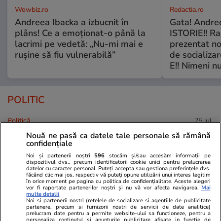
Wowbiz.ro
Redactia.ro
Andreea Ibacka a izbucnit în
Gata! Andre
plâns! Ce a emoționat-o până la
ISTORIE!! Ra
lacrimi pe vedetă: „Nu-mi mai e
prezentat no
rușine să fiu vulnerabilă”
de socializa
E!! Nimeni nu
POLITIC
Politică
25 iul.
Nouă ne pasă ca datele tale personale să rămână
Mutarea prin care AUR, S.O.S. și
confidențiale
POT au făcut front comun în
Noi și partenerii noștri
596
stocăm și/sau accesăm informații pe
opoziție împotriva legii care
dispozitivul dvs., precum identificatorii cookie unici pentru prelucrarea
permite Armatei să doboare
datelor cu caracter personal. Puteți accepta sau gestiona preferințele dvs.
făcând clic mai jos, respectiv vă puteți opune utilizării unui interes legitim
dronele neautorizate. CCR a
în orice moment pe pagina cu politica de confidențialitate. Aceste alegeri
vor fi raportate partenerilor noștri și nu vă vor afecta navigarea.
Mai
tranșat definitiv disputa
multe detalii
Noi si partenerii nostri (retelele de socializare si agentiile de publicitate
partenere, precum si furnizorii nostri de servicii de date analitice)
prelucram date pentru a permite website-ului sa functioneze, pentru a
personaliza continutul si anunturile publicitare afisate in functie de