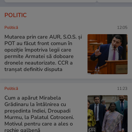
POLITIC
Politică
12:05
Mutarea prin care AUR, S.O.S. și
POT au făcut front comun în
opoziție împotriva legii care
permite Armatei să doboare
dronele neautorizate. CCR a
tranșat definitiv disputa
Politică
11:23
Cum a apărut Mirabela
Grădinaru la întâlnirea cu
președinta Indiei, Droupadi
Murmu, la Palatul Cotroceni.
Motivul pentru care a ales o
rochie galbenă