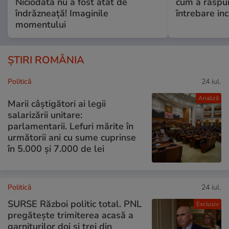
Niciodată nu a fost atât de
cum a răspu
îndrăzneață! Imaginile
întrebare i
momentului
ȘTIRI ROMÂNIA
Politică
24 iul.
Analiză
Marii câștigători ai legii
salarizării unitare:
parlamentarii. Lefuri mărite în
următorii ani cu sume cuprinse
în 5.000 și 7.000 de lei
Politică
24 iul.
SURSE Război politic total. PNL
Exclusiv
pregătește trimiterea acasă a
garniturilor doi și trei din