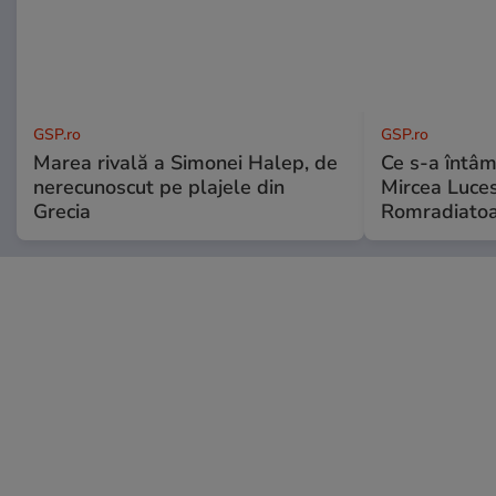
GSP.ro
GSP.ro
Marea rivală a Simonei Halep, de
Ce s-a întâmp
nerecunoscut pe plajele din
Mircea Luces
Grecia
Romradiatoa