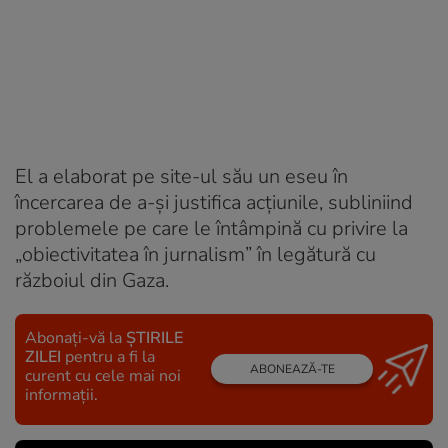
El a elaborat pe site-ul său un eseu în
încercarea de a-și justifica acțiunile, subliniind
problemele pe care le întâmpină cu privire la
„obiectivitatea în jurnalism” în legătură cu
războiul din Gaza.
Abonați-vă la
ȘTIRILE
ZILEI
pentru a fi la
ABONEAZĂ-TE
curent cu cele mai noi
informații.