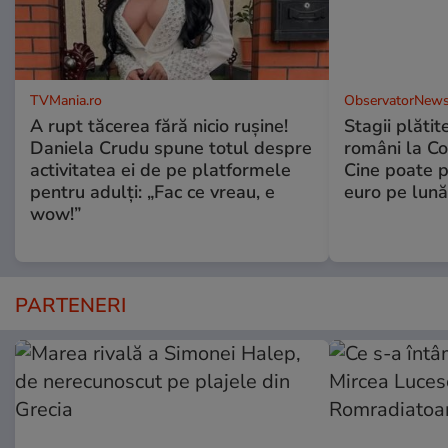
TVMania.ro
ObservatorNews
A rupt tăcerea fără nicio rușine!
Stagii plătit
Daniela Crudu spune totul despre
români la C
activitatea ei de pe platformele
Cine poate p
pentru adulți: „Fac ce vreau, e
euro pe lună
wow!”
PARTENERI