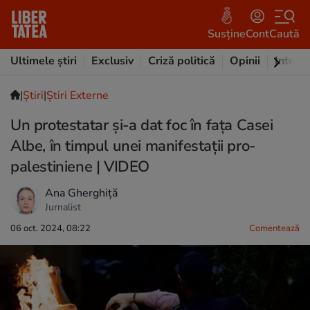
Susține
Cont
Caută
Ultimele știri
Exclusiv
Criză politică
Opinii
Intervi
|
Ştiri
|
Știri Externe
Un protestatar și-a dat foc în fața Casei
Albe, în timpul unei manifestații pro-
palestiniene | VIDEO
Ana Gherghiță
Jurnalist
06 oct. 2024, 08:22
Comentează