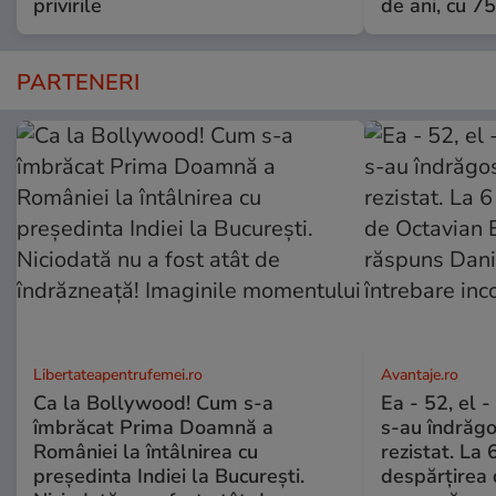
privirile
de ani, cu 7
PARTENERI
Libertateapentrufemei.ro
Avantaje.ro
Ca la Bollywood! Cum s-a
Ea - 52, el 
îmbrăcat Prima Doamnă a
s-au îndrăgos
României la întâlnirea cu
rezistat. La 
președinta Indiei la București.
despărțirea 