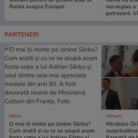
Rusiei asupra Europei
norvegian a 
petrecerii. V
PARTENERI
Elle.ro
Unica.ro
O mai ții minte pe Janine Sârbu?
Mirabela Gră
Cum arată și cu ce se ocupă acum
surprinzătoar
fosta soție a lui Adrian Sârbu și
flancată de 