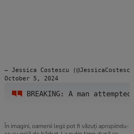
— Jessica Costescu (@JessicaCostescu
October 5, 2024
BREAKING: A man attempted
În imagini, oamenii legii pot fi văzuți apropiindu-
se cu grijă de bărbat. La puțin timp după ce