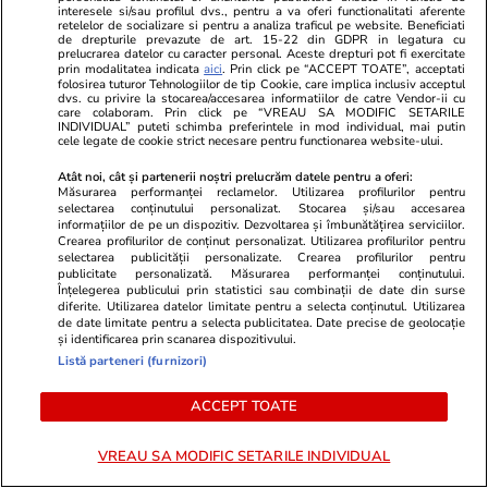
interesele si/sau profilul dvs., pentru a va oferi functionalitati aferente
Benzina și motorina s-au scumpit sâmbătă, 25
retelelor de socializare si pentru a analiza traficul pe website. Beneficiati
de drepturile prevazute de art. 15-22 din GDPR in legatura cu
iulie. Cât costă litrul de carburant în București,
prelucrarea datelor cu caracter personal. Aceste drepturi pot fi exercitate
prin modalitatea indicata
aici
. Prin click pe “ACCEPT TOATE”, acceptati
Iași, Cluj-Napoca, Timișoara și Constanța
folosirea tuturor Tehnologiilor de tip Cookie, care implica inclusiv acceptul
dvs. cu privire la stocarea/accesarea informatiilor de catre Vendor-ii cu
care colaboram. Prin click pe “VREAU SA MODIFIC SETARILE
INDIVIDUAL” puteti schimba preferintele in mod individual, mai putin
cele legate de cookie strict necesare pentru functionarea website-ului.
Atât noi, cât și partenerii noștri prelucrăm datele pentru a oferi:
Măsurarea performanței reclamelor. Utilizarea profilurilor pentru
selectarea conținutului personalizat. Stocarea și/sau accesarea
informațiilor de pe un dispozitiv. Dezvoltarea și îmbunătățirea serviciilor.
Crearea profilurilor de conținut personalizat. Utilizarea profilurilor pentru
selectarea publicității personalizate. Crearea profilurilor pentru
publicitate personalizată. Măsurarea performanței conținutului.
Înțelegerea publicului prin statistici sau combinații de date din surse
diferite. Utilizarea datelor limitate pentru a selecta conținutul. Utilizarea
de date limitate pentru a selecta publicitatea. Date precise de geolocație
și identificarea prin scanarea dispozitivului.
Listă parteneri (furnizori)
Lifestyle
16:46
Lifestyle
ACCEPT TOATE
Proprietarul unui bar explică
Flori potrivi
modul în care îți poți da seama
suspendate
VREAU SA MODIFIC SETARILE INDIVIDUAL
dacă paharul din care bei e