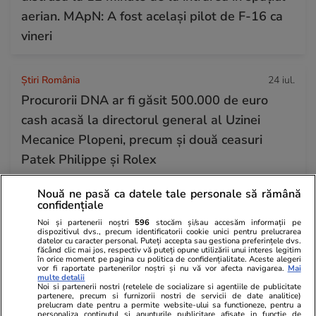
aerian. MApN: A fost același pilot de F-16 ca
vineri
Știri România
24 iul.
Procurorii DNA ar fi găsit 500.000 de euro
cash acasă la directorul general al Uzinei
Mecanice Plopeni, precum și două ceasuri
Patek Philippe și Rolex
Nouă ne pasă ca datele tale personale să rămână
Horoscop
24 iul.
confidențiale
Horoscop Urania | Previziuni astrologice pentru
Noi și partenerii noștri
596
stocăm și/sau accesăm informații pe
dispozitivul dvs., precum identificatorii cookie unici pentru prelucrarea
perioada 25 – 31 iulie 2026. Luna Plină în
datelor cu caracter personal. Puteți accepta sau gestiona preferințele dvs.
făcând clic mai jos, respectiv vă puteți opune utilizării unui interes legitim
în orice moment pe pagina cu politica de confidențialitate. Aceste alegeri
Vărsător
vor fi raportate partenerilor noștri și nu vă vor afecta navigarea.
Mai
multe detalii
Noi si partenerii nostri (retelele de socializare si agentiile de publicitate
partenere, precum si furnizorii nostri de servicii de date analitice)
prelucram date pentru a permite website-ului sa functioneze, pentru a
Bani și Afaceri
07:32
personaliza continutul si anunturile publicitare afisate in functie de