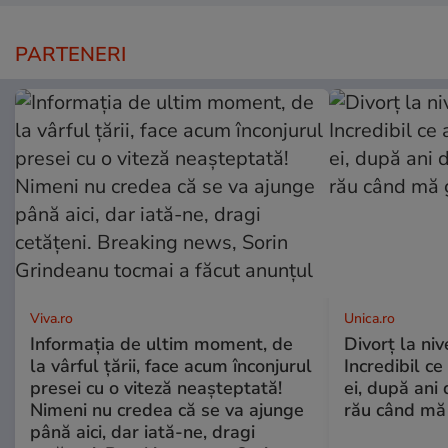
PARTENERI
Viva.ro
Unica.ro
Informația de ultim moment, de
Divorț la nive
la vârful țării, face acum înconjurul
Incredibil ce
presei cu o viteză neașteptată!
ei, după ani 
Nimeni nu credea că se va ajunge
rău când mă
până aici, dar iată-ne, dragi