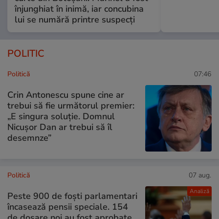
înjunghiat în inimă, iar concubina
lui se numără printre suspecți
POLITIC
Politică
07:46
Crin Antonescu spune cine ar
trebui să fie următorul premier:
„E singura soluție. Domnul
Nicușor Dan ar trebui să îl
desemnze”
Politică
07 aug.
Analiză
Peste 900 de foști parlamentari
încasează pensii speciale. 154
de dosare noi au fost aprobate