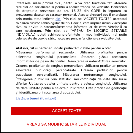
interesele si/sau profilul dvs., pentru a va oferi functionalitati aferente
penal, după ce a ratat „liga”
retelelor de socializare si pentru a analiza traficul pe website. Beneficiati
de drepturile prevazute de art. 15-22 din GDPR in legatura cu
marii prescripții. Soția și un
prelucrarea datelor cu caracter personal. Aceste drepturi pot fi exercitate
prin modalitatea indicata
aici
. Prin click pe “ACCEPT TOATE”, acceptati
apropiat al fotbalistului au ales
folosirea tuturor Tehnologiilor de tip Cookie, care implica inclusiv acceptul
dvs. cu privire la stocarea/accesarea informatiilor de catre Vendor-ii cu
să-și retragă declarațiile
care colaboram. Prin click pe “VREAU SA MODIFIC SETARILE
INDIVIDUAL” puteti schimba preferintele in mod individual, mai putin
cele legate de cookie strict necesare pentru functionarea website-ului.
Atât noi, cât și partenerii noștri prelucrăm datele pentru a oferi:
Știri România
07:00
Măsurarea performanței reclamelor. Utilizarea profilurilor pentru
Detalii în premieră despre
selectarea conținutului personalizat. Stocarea și/sau accesarea
informațiilor de pe un dispozitiv. Dezvoltarea și îmbunătățirea serviciilor.
insula privată cu pensiune și 3
Crearea profilurilor de conținut personalizat. Utilizarea profilurilor pentru
selectarea publicității personalizate. Crearea profilurilor pentru
hectare de teren scoasă la
publicitate personalizată. Măsurarea performanței conținutului.
Înțelegerea publicului prin statistici sau combinații de date din surse
vânzare în Delta Dunării.
diferite. Utilizarea datelor limitate pentru a selecta conținutul. Utilizarea
de date limitate pentru a selecta publicitatea. Date precise de geolocație
Proprietarul „lasă” 700.000 de
și identificarea prin scanarea dispozitivului.
euro din prețul inițial
Listă parteneri (furnizori)
ACCEPT TOATE
Știri România
08 aug.
VREAU SA MODIFIC SETARILE INDIVIDUAL
Doi germani salvați de pe cel