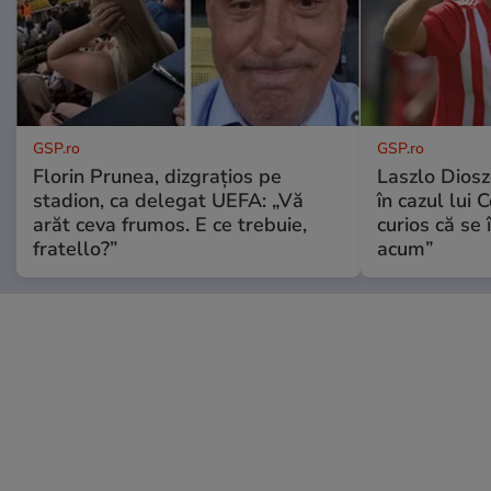
GSP.ro
GSP.ro
Florin Prunea, dizgrațios pe
Laszlo Diosz
stadion, ca delegat UEFA: „Vă
în cazul lui 
arăt ceva frumos. E ce trebuie,
curios că se
fratello?”
acum”