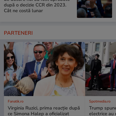
după o decizie CCR din 2023.
Cât ne costă lunar
PARTENERI
Fanatik.ro
Spotmedia.ro
Virginia Ruzici, prima reacție după
Trump spune 
ce Simona Halep a oficializat
electrice au 