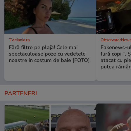
TVMania.ro
ObservatorNews
Fără filtre pe plajă! Cele mai
Fakenews-ul
spectaculoase poze cu vedetele
fură copii". 
noastre în costum de baie [FOTO]
atacat cu pie
putea rămân
PARTENERI