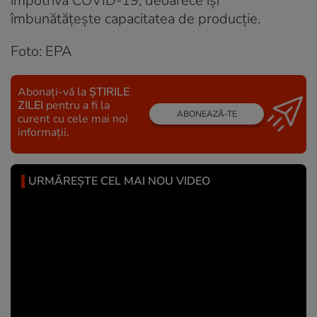
împotriva COVID-19, deoarece îşi
îmbunătăţeşte capacitatea de producţie.
Foto: EPA
Abonați-vă la
ȘTIRILE
ZILEI
pentru a fi la
ABONEAZĂ-TE
curent cu cele mai noi
informații.
URMĂREȘTE CEL MAI NOU VIDEO