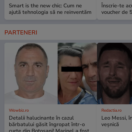
Smart is the new chic: Cum ne
Înscrie-te ac
ajută tehnologia să ne reinventăm
voucher de 5
PARTENERI
Wowbiz.ro
Redactia.ro
Detalii halucinante în cazul
Leo Messi, î
bărbatului găsit îngropat într-o
veșnică
curte din Botoșani! Marinel a fost