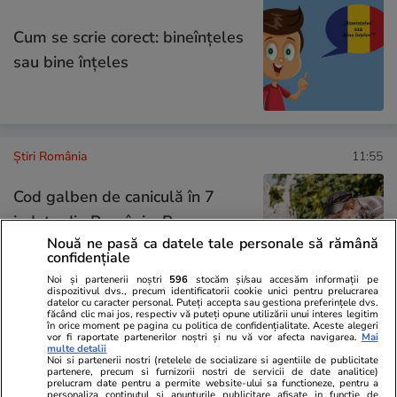
Cum se scrie corect: bineînțeles
sau bine înțeles
Știri România
11:55
Cod galben de caniculă în 7
județe din România. Prognoza
Nouă ne pasă ca datele tale personale să rămână
ANM pentru perioada 10-12
confidențiale
august 2026
Noi și partenerii noștri
596
stocăm și/sau accesăm informații pe
dispozitivul dvs., precum identificatorii cookie unici pentru prelucrarea
datelor cu caracter personal. Puteți accepta sau gestiona preferințele dvs.
făcând clic mai jos, respectiv vă puteți opune utilizării unui interes legitim
în orice moment pe pagina cu politica de confidențialitate. Aceste alegeri
vor fi raportate partenerilor noștri și nu vă vor afecta navigarea.
Mai
Știri România
10:00
multe detalii
Noi si partenerii nostri (retelele de socializare si agentiile de publicitate
Dănuț Lupu vrea să-i „dribleze”
partenere, precum si furnizorii nostri de servicii de date analitice)
prelucram date pentru a permite website-ului sa functioneze, pentru a
pe magistrați în al treilea dosar
personaliza continutul si anunturile publicitare afisate in functie de