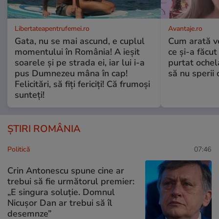
Libertateapentrufemei.ro
Avantaje.ro
Gata, nu se mai ascund, e cuplul
Cum arată v
momentului în România! A ieșit
ce și-a făcut
soarele și pe strada ei, iar lui i-a
purtat ochel
pus Dumnezeu mâna în cap!
să nu sperii c
Felicitări, să fiți fericiți! Că frumoși
sunteți!
ȘTIRI ROMÂNIA
Politică
07:46
Crin Antonescu spune cine ar
trebui să fie următorul premier:
„E singura soluție. Domnul
Nicușor Dan ar trebui să îl
desemnze”