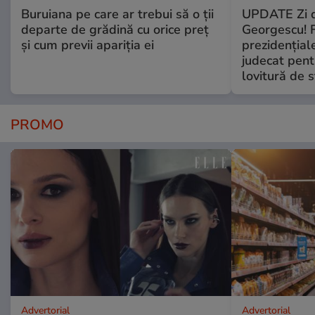
Buruiana pe care ar trebui să o ții
UPDATE Zi d
departe de grădină cu orice preț
Georgescu! F
și cum previi apariția ei
prezidențiale
judecat pent
lovitură de s
PROMO
Advertorial
Advertorial