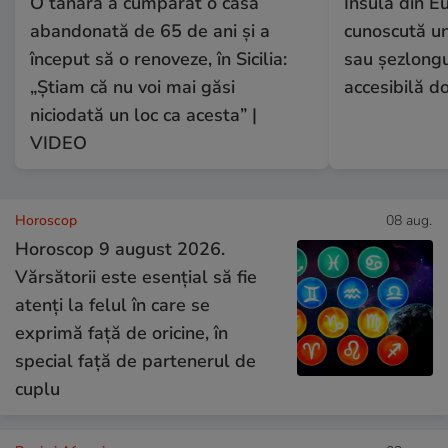
O tânără a cumpărat o casă
Insula din E
abandonată de 65 de ani și a
cunoscută un
început să o renoveze, în Sicilia:
sau șezlongur
„Știam că nu voi mai găsi
accesibilă d
niciodată un loc ca acesta” |
VIDEO
Horoscop
08 aug.
Horoscop 9 august 2026.
Vărsătorii este esențial să fie
atenți la felul în care se
exprimă față de oricine, în
special față de partenerul de
cuplu