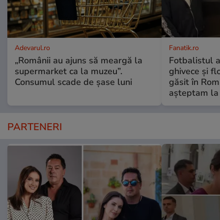
Adevarul.ro
Fanatik.ro
„Românii au ajuns să meargă la
Fotbalistul 
supermarket ca la muzeu”.
ghivece și fl
Consumul scade de șase luni
găsit în Rom
așteptam la
PARTENERI