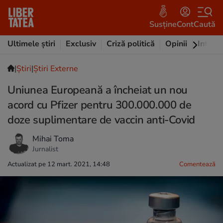
Susține
Cont
Caută
Ultimele știri
Exclusiv
Criză politică
Opinii
Intervi
|
Ştiri
|
Știri Externe
Uniunea Europeană a încheiat un nou
acord cu Pfizer pentru 300.000.000 de
doze suplimentare de vaccin anti-Covid
Mihai Toma
Jurnalist
Actualizat pe 12 mart. 2021, 14:48
Comentează