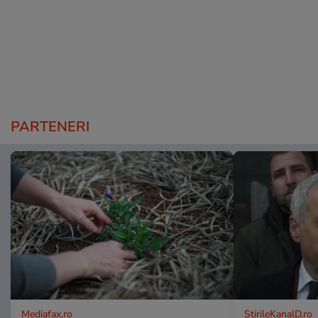
PARTENERI
Mediafax.ro
StirileKanalD.ro