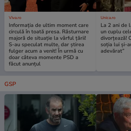
Viva.ro
Unica.ro
Informația de ultim moment care
La 2 ani de 
circulă în toată presa. Răsturnare
un cuplu ce
majoră de situație la vârful țării!
divorțează! C
S-au speculat multe, dar știrea
soția lui și-
fulger acum a venit! În urmă cu
adevărat”
doar câteva momente PSD a
făcut anunțul
GSP