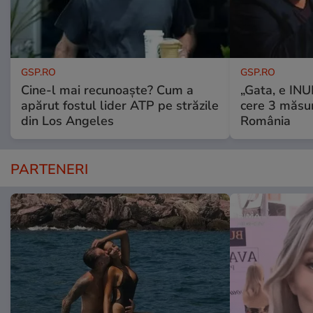
GSP.RO
GSP.RO
Cine-l mai recunoaște? Cum a
„Gata, e IN
apărut fostul lider ATP pe străzile
cere 3 măsu
din Los Angeles
România
PARTENERI