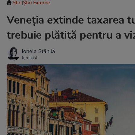
|
Ştiri
|
Știri Externe
Veneţia extinde taxarea tu
trebuie plătită pentru a v
Ionela Stănilă
Jurnalist