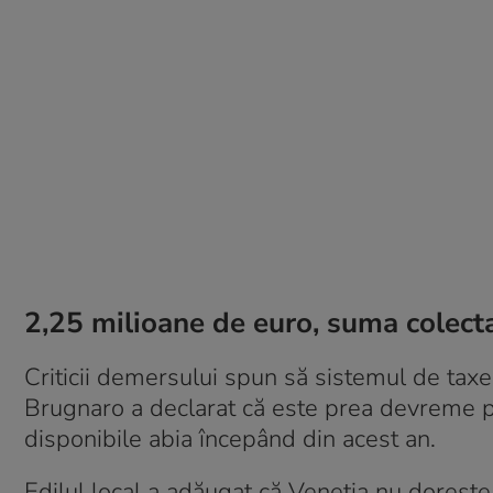
2,25 milioane de euro, suma colect
Criticii demersului spun să sistemul de tax
Brugnaro a declarat că este prea devreme pe
disponibile abia începând din acest an.
Edilul local a adăugat că Veneţia nu doreşte