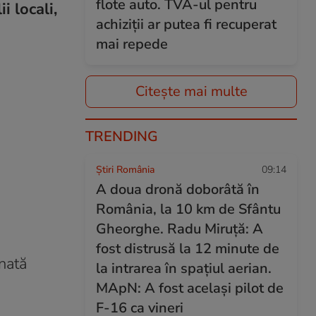
flote auto. TVA-ul pentru
i locali,
achiziții ar putea fi recuperat
mai repede
Citește mai multe
TRENDING
Știri România
09:14
A doua dronă doborâtă în
România, la 10 km de Sfântu
Gheorghe. Radu Miruță: A
fost distrusă la 12 minute de
inată
la intrarea în spațiul aerian.
MApN: A fost același pilot de
F-16 ca vineri