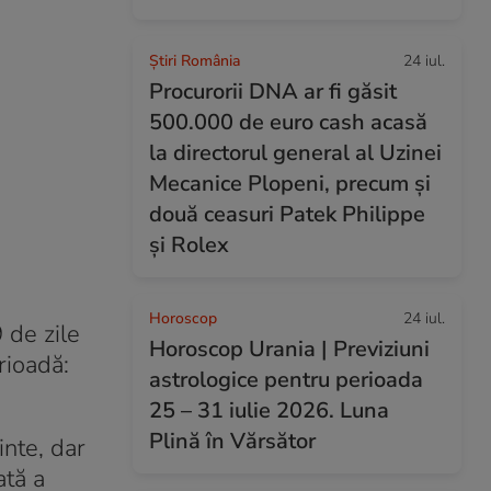
Știri România
24 iul.
Procurorii DNA ar fi găsit
500.000 de euro cash acasă
la directorul general al Uzinei
Mecanice Plopeni, precum și
două ceasuri Patek Philippe
și Rolex
Horoscop
24 iul.
9 de zile
Horoscop Urania | Previziuni
rioadă:
astrologice pentru perioada
25 – 31 iulie 2026. Luna
Plină în Vărsător
inte, dar
ată a