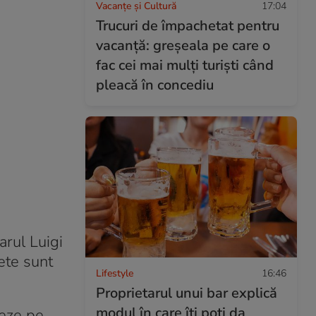
Vacanțe și Cultură
17:04
Trucuri de împachetat pentru
vacanță: greșeala pe care o
fac cei mai mulți turiști când
pleacă în concediu
rul Luigi
ete sunt
Lifestyle
16:46
Proprietarul unui bar explică
modul în care îți poți da
jeze pe