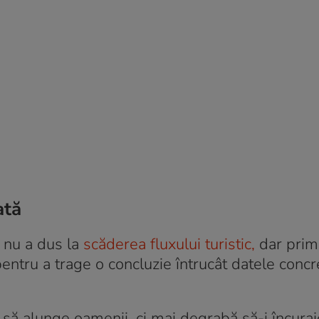
ată
e nu a dus la
scăderea fluxului turistic,
dar prima
ntru a trage o concluzie întrucât datele concr
 să alunge oamenii, ci mai degrabă să-i încura