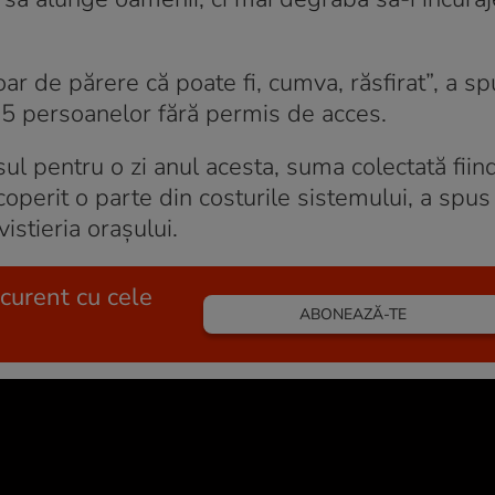
 de părere că poate fi, cumva, răsfirat”, a spu
25 persoanelor fără permis de acces.
sul pentru o zi anul acesta, suma colectată fiin
perit o parte din costurile sistemului, a spus
istieria oraşului.
 curent cu cele
ABONEAZĂ-TE