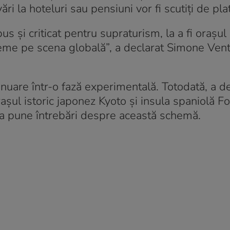
vări la hoteluri sau pensiuni vor fi scutiţi de pla
pus şi criticat pentru supraturism, la a fi oraşul
eme pe scena globală”, a declarat Simone Ventu
inuare într-o fază experimentală. Totodată, a de
oraşul istoric japonez Kyoto şi insula spaniolă 
ru a pune întrebări despre această schemă.