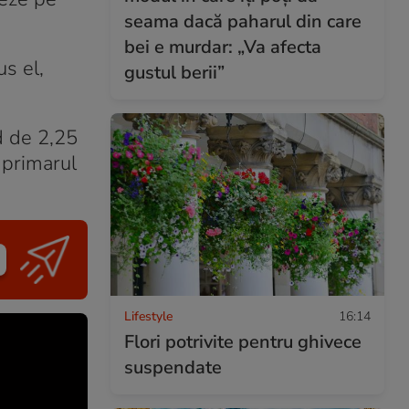
seama dacă paharul din care
bei e murdar: „Va afecta
s el,
gustul berii”
d de 2,25
 primarul
Lifestyle
16:14
Flori potrivite pentru ghivece
suspendate