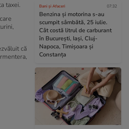
ta taxei.
Bani și Afaceri
07:32
Benzina și motorina s-au
 care
scumpit sâmbătă, 25 iulie.
rini,
Cât costă litrul de carburant
în București, Iași, Cluj-
Napoca, Timișoara și
zvăluit că
Constanța
Formentera,