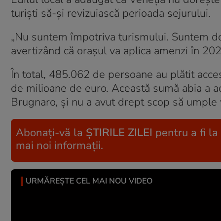
turişti să-şi revizuiască perioada sejurului.
„Nu suntem împotriva turismului. Suntem doar
avertizând că oraşul va aplica amenzi în 20
În total, 485.062 de persoane au plătit acce
de milioane de euro. Această sumă abia a aco
Brugnaro, şi nu a avut drept scop să umple v
Abonați-vă la
ȘTIRILE ZILEI
pentru a fi la
mai noi informații.
URMĂREȘTE CEL MAI NOU VIDEO