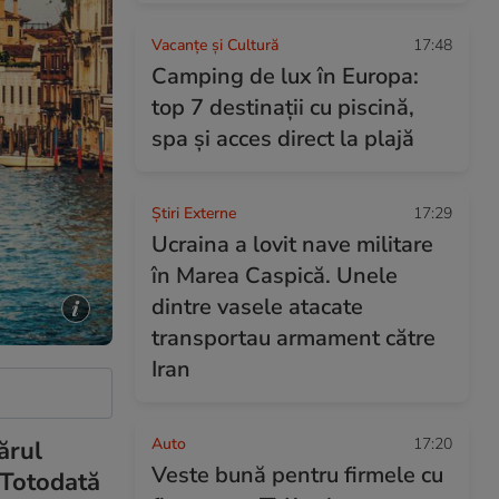
Vacanțe și Cultură
17:48
Camping de lux în Europa:
top 7 destinații cu piscină,
spa și acces direct la plajă
Știri Externe
17:29
Ucraina a lovit nave militare
în Marea Caspică. Unele
dintre vasele atacate
transportau armament către
Iran
Auto
17:20
ărul
Veste bună pentru firmele cu
 Totodată