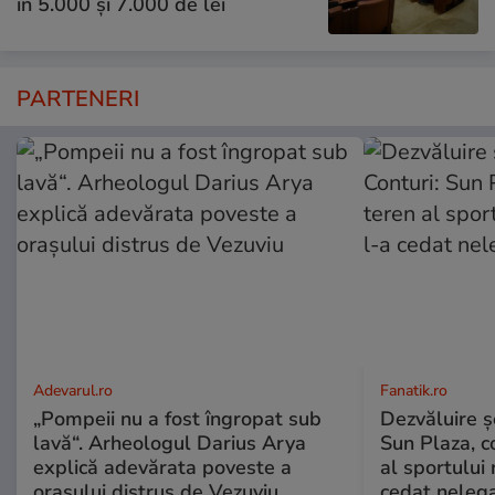
în 5.000 și 7.000 de lei
PARTENERI
Adevarul.ro
Fanatik.ro
„Pompeii nu a fost îngropat sub
Dezvăluire şo
lavă“. Arheologul Darius Arya
Sun Plaza, c
explică adevărata poveste a
al sportului
orașului distrus de Vezuviu
cedat nelega