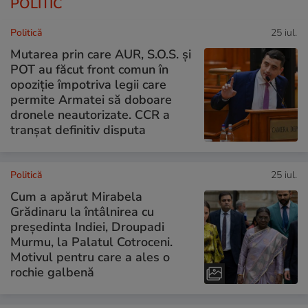
POLITIC
Politică
25 iul.
Mutarea prin care AUR, S.O.S. și
POT au făcut front comun în
opoziție împotriva legii care
permite Armatei să doboare
dronele neautorizate. CCR a
tranșat definitiv disputa
Politică
25 iul.
Cum a apărut Mirabela
Grădinaru la întâlnirea cu
președinta Indiei, Droupadi
Murmu, la Palatul Cotroceni.
Motivul pentru care a ales o
rochie galbenă