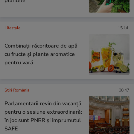
plantele
Lifestyle
15 iul.
Combinaţii răcoritoare de apă
cu fructe şi plante aromatice
pentru vară
Știri România
08:47
Parlamentarii revin din vacanță
pentru o sesiune extraordinară:
în joc sunt PNRR și împrumutul
SAFE