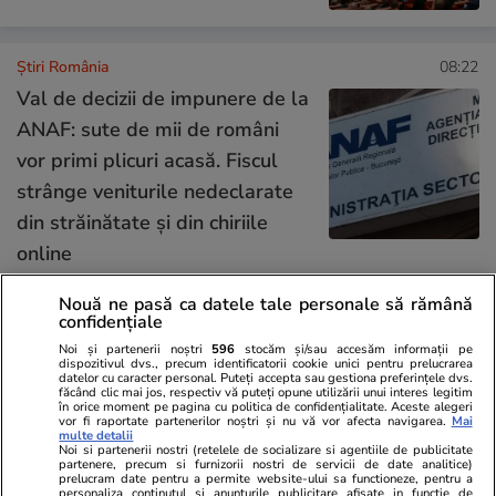
Știri România
08:22
Val de decizii de impunere de la
ANAF: sute de mii de români
vor primi plicuri acasă. Fiscul
strânge veniturile nedeclarate
din străinătate și din chiriile
online
Nouă ne pasă ca datele tale personale să rămână
confidențiale
Știri România
08:10
Noi și partenerii noștri
596
stocăm și/sau accesăm informații pe
Jumătate de țară intră de la ora
dispozitivul dvs., precum identificatorii cookie unici pentru prelucrarea
datelor cu caracter personal. Puteți accepta sau gestiona preferințele dvs.
12 sub avertizare de furtuni:
făcând clic mai jos, respectiv vă puteți opune utilizării unui interes legitim
în orice moment pe pagina cu politica de confidențialitate. Aceste alegeri
cod galben de vijelii, grindină și
vor fi raportate partenerilor noștri și nu vă vor afecta navigarea.
Mai
multe detalii
ploi de peste 40 l/mp până la
Noi si partenerii nostri (retelele de socializare si agentiile de publicitate
partenere, precum si furnizorii nostri de servicii de date analitice)
noapte
prelucram date pentru a permite website-ului sa functioneze, pentru a
personaliza continutul si anunturile publicitare afisate in functie de