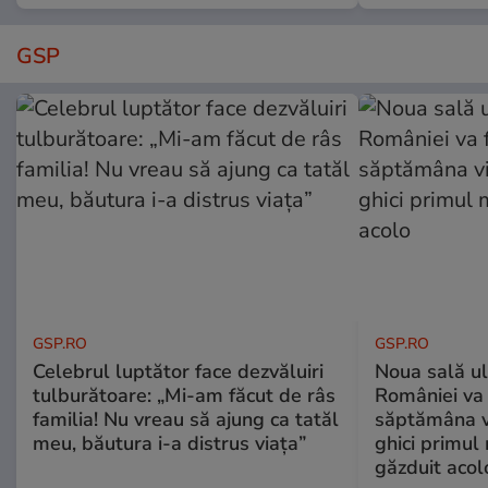
GSP
GSP.RO
GSP.RO
Celebrul luptător face dezvăluiri
Noua sală u
tulburătoare: „Mi-am făcut de râs
României va 
familia! Nu vreau să ajung ca tatăl
săptămâna vi
meu, băutura i-a distrus viața”
ghici primul 
găzduit acol