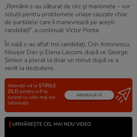
„Românii s-au săturat de circ și marionete – vor
soluții pentru problemele uriașe cauzate chiar
de partidele care îi manevrează pe acești
candidați!”, a continuat Victor Ponta.
În sală s-au aflat trei candidați, Crin Antonescu,
Nicușor Dan și Elena Lasconi, după ce George
Simion a plecat la doar un minut după ce a
venit la dezbatere.
Abonați-vă la
ȘTIRILE
ZILEI
pentru a fi la
ABONEAZĂ-TE
curent cu cele mai noi
informații.
URMĂREȘTE CEL MAI NOU VIDEO