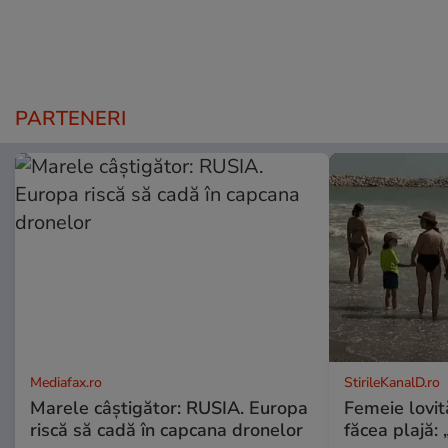
PARTENERI
Mediafax.ro
StirileKanalD.ro
Marele câștigător: RUSIA. Europa
Femeie lovit
riscă să cadă în capcana dronelor
făcea plajă: „