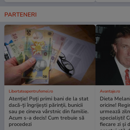
PARTENERI
Libertateapentrufemei.ro
Avantaje.ro
Atenție! Poți primi bani de la stat
Dieta Melan
dacă-ți îngrijești părinții, bunicii
oricine! Regi
sau pe cineva vârstnic din familie.
urmează zilni
Acum s-a decis! Cum trebuie să
specialiști! 
procedezi
fiecare zi și 