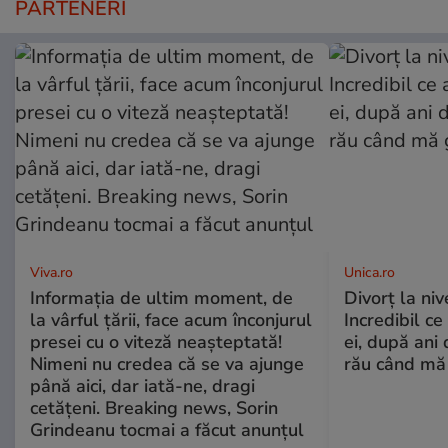
PARTENERI
Viva.ro
Unica.ro
Informația de ultim moment, de
Divorț la nive
la vârful țării, face acum înconjurul
Incredibil ce
presei cu o viteză neașteptată!
ei, după ani 
Nimeni nu credea că se va ajunge
rău când mă
până aici, dar iată-ne, dragi
cetățeni. Breaking news, Sorin
Grindeanu tocmai a făcut anunțul