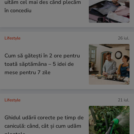
uităm cel mai des când plecăm
în concediu
Lifestyle
26 iul.
Cum să gătești în 2 ore pentru
toată săptămâna – 5 idei de
mese pentru 7 zile
Lifestyle
21 iul.
Ghidul udării corecte pe timp de
caniculă: când, cât şi cum udăm