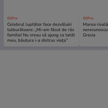
GSP.ro
GSP.ro
Celebrul luptător face dezvăluiri
Marea rivală
tulburătoare: „Mi-am făcut de râs
nerecunoscut
familia! Nu vreau să ajung ca tatăl
Grecia
meu, băutura i-a distrus viața”