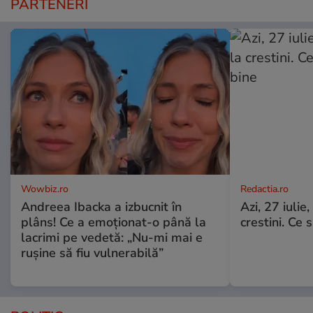
PARTENERI
Wowbiz.ro
Redactia.ro
Andreea Ibacka a izbucnit în
Azi, 27 iuli
plâns! Ce a emoționat-o până la
crestini. Ce s
lacrimi pe vedetă: „Nu-mi mai e
rușine să fiu vulnerabilă”