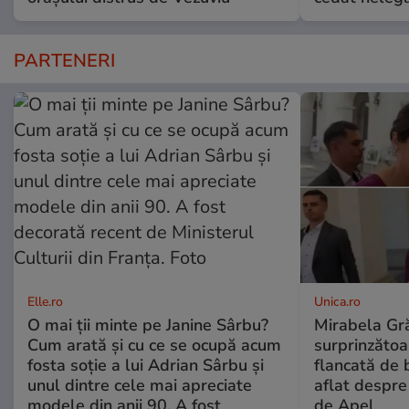
PARTENERI
Elle.ro
Unica.ro
O mai ții minte pe Janine Sârbu?
Mirabela Gră
Cum arată și cu ce se ocupă acum
surprinzătoar
fosta soție a lui Adrian Sârbu și
flancată de 
unul dintre cele mai apreciate
aflat despre
modele din anii 90. A fost
de Apel