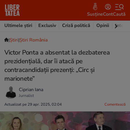
Susține
Cont
Caută
Ultimele știri
Exclusiv
Criză politică
Opinii
Intervi
|
Ştiri
|
Știri România
Victor Ponta a absentat la dezbaterea
prezidențială, dar îi atacă pe
contracandidații prezenți: „Circ și
marionete”
Ciprian Iana
Jurnalist
Actualizat pe 29 apr. 2025, 02:04
Comentează