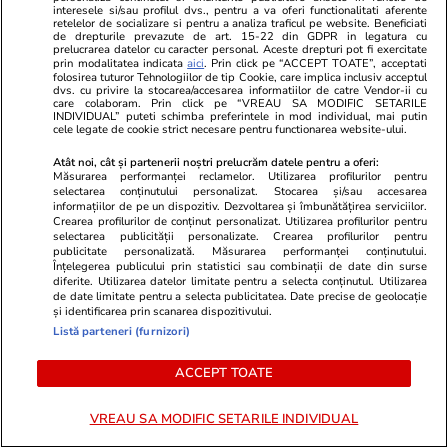
interesele si/sau profilul dvs., pentru a va oferi functionalitati aferente
retelelor de socializare si pentru a analiza traficul pe website. Beneficiati
de drepturile prevazute de art. 15-22 din GDPR in legatura cu
Știri România
07:58
prelucrarea datelor cu caracter personal. Aceste drepturi pot fi exercitate
prin modalitatea indicata
aici
. Prin click pe “ACCEPT TOATE”, acceptati
folosirea tuturor Tehnologiilor de tip Cookie, care implica inclusiv acceptul
dvs. cu privire la stocarea/accesarea informatiilor de catre Vendor-ii cu
Patru români au jefuit 449 de
care colaboram. Prin click pe “VREAU SA MODIFIC SETARILE
INDIVIDUAL” puteti schimba preferintele in mod individual, mai putin
locuințe din Marea Britanie.
cele legate de cookie strict necesare pentru functionarea website-ului.
Pagube de peste un milion de
Atât noi, cât și partenerii noștri prelucrăm datele pentru a oferi:
lire
Măsurarea performanței reclamelor. Utilizarea profilurilor pentru
selectarea conținutului personalizat. Stocarea și/sau accesarea
informațiilor de pe un dispozitiv. Dezvoltarea și îmbunătățirea serviciilor.
Crearea profilurilor de conținut personalizat. Utilizarea profilurilor pentru
selectarea publicității personalizate. Crearea profilurilor pentru
publicitate personalizată. Măsurarea performanței conținutului.
Opinii
24 iul.
Înțelegerea publicului prin statistici sau combinații de date din surse
diferite. Utilizarea datelor limitate pentru a selecta conținutul. Utilizarea
de date limitate pentru a selecta publicitatea. Date precise de geolocație
și identificarea prin scanarea dispozitivului.
Inteligența artificială va
Listă parteneri (furnizori)
remodela economia mondială și
politica monetară
ACCEPT TOATE
VREAU SA MODIFIC SETARILE INDIVIDUAL