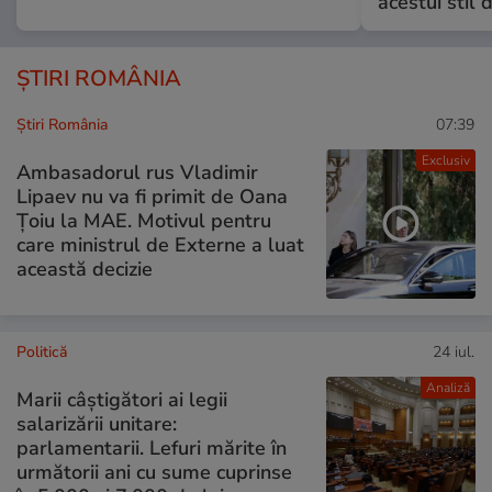
acestui stil 
ȘTIRI ROMÂNIA
Știri România
07:39
Exclusiv
Ambasadorul rus Vladimir
Lipaev nu va fi primit de Oana
Țoiu la MAE. Motivul pentru
care ministrul de Externe a luat
această decizie
Politică
24 iul.
Analiză
Marii câștigători ai legii
salarizării unitare:
parlamentarii. Lefuri mărite în
următorii ani cu sume cuprinse