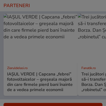
PARTENERI
ZiaruldeIasi.ro
Fanatik.ro
IAȘUL VERDE | Capcana „febrei”
Trei jucători
fotovoltaicelor – greșeala majoră
să-i transfe
din care firmele pierd bani înainte
Borza. Dan 
de a vedea primele economii
„robinetul” c