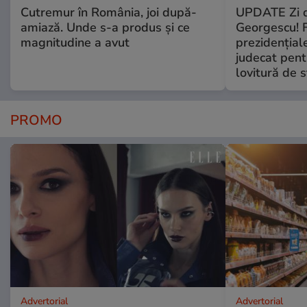
Cutremur în România, joi după-
UPDATE Zi d
amiază. Unde s-a produs și ce
Georgescu! F
magnitudine a avut
prezidențiale
judecat pent
lovitură de s
PROMO
Advertorial
Advertorial