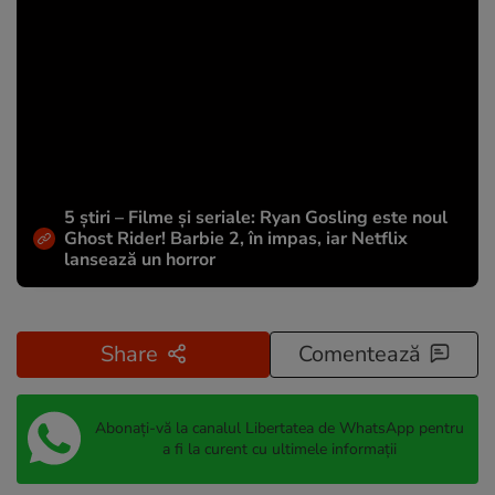
5 știri – Filme și seriale: Ryan Gosling este noul
Ghost Rider! Barbie 2, în impas, iar Netflix
lansează un horror
Share
Comentează
Abonați-vă la canalul Libertatea de WhatsApp pentru
a fi la curent cu ultimele informații