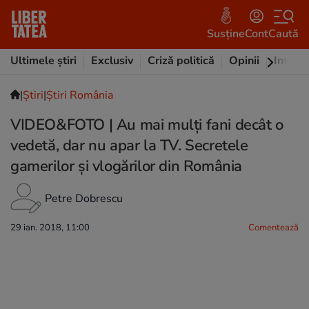
Susține
Cont
Caută
Ultimele știri
Exclusiv
Criză politică
Opinii
Intervi
|
Ştiri
|
Știri România
VIDEO&FOTO | Au mai mulți fani decât o
vedetă, dar nu apar la TV. Secretele
gamerilor și vlogărilor din România
Petre Dobrescu
29 ian. 2018, 11:00
Comentează