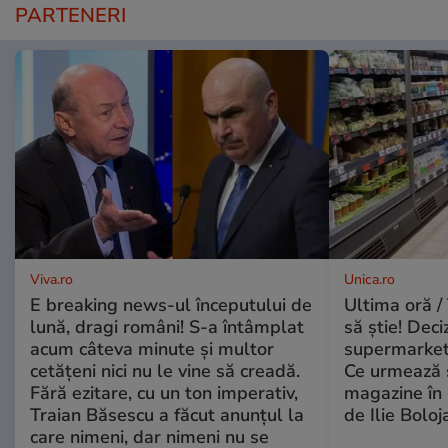
PARTENERI
Viva.ro
Unica.ro
E breaking news-ul începutului de
Ultima oră / 
lună, dragi români! S-a întâmplat
să știe! Deci
acum câteva minute și multor
supermarketu
cetățeni nici nu le vine să creadă.
Ce urmează s
Fără ezitare, cu un ton imperativ,
magazine în 
Traian Băsescu a făcut anunțul la
de Ilie Boloj
care nimeni, dar nimeni nu se