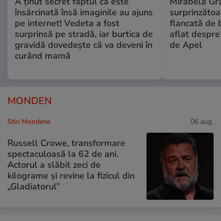
A ținut secret faptul că este
Mirabela Gră
însărcinată însă imaginile au ajuns
surprinzătoar
pe internet! Vedeta a fost
flancată de 
surprinsă pe stradă, iar burtica de
aflat despre
gravidă dovedește că va deveni în
de Apel
curând mamă
MONDEN
Stiri Mondene
06 aug.
Russell Crowe, transformare
spectaculoasă la 62 de ani.
Actorul a slăbit zeci de
kilograme și revine la fizicul din
„Gladiatorul”