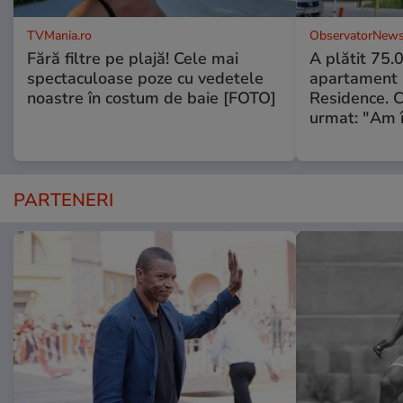
TVMania.ro
ObservatorNews
Fără filtre pe plajă! Cele mai
A plătit 75.
spectaculoase poze cu vedetele
apartament
noastre în costum de baie [FOTO]
Residence. 
urmat: "Am 
PARTENERI