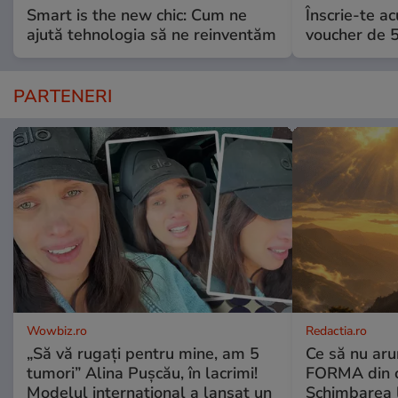
Smart is the new chic: Cum ne
Înscrie-te ac
ajută tehnologia să ne reinventăm
voucher de 5
PARTENERI
Wowbiz.ro
Redactia.ro
„Să vă rugați pentru mine, am 5
Ce să nu aru
tumori” Alina Pușcău, în lacrimi!
FORMA din c
Modelul internațional a lansat un
Schimbarea l