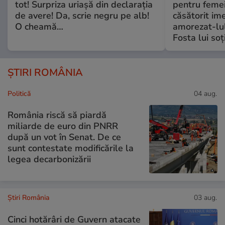
tot! Surpriza uriașă din declarația
pentru femei
de avere! Da, scrie negru pe alb!
căsătorit ime
O cheamă…
amorezat-lul
Fosta lui soț
ȘTIRI ROMÂNIA
Politică
04 aug.
România riscă să piardă
miliarde de euro din PNRR
după un vot în Senat. De ce
sunt contestate modificările la
legea decarbonizării
Știri România
03 aug.
Cinci hotărâri de Guvern atacate