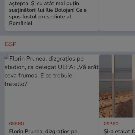
aștepta. Și cu atât mai puțin
susținătorii lui Ilie Bolojan! Ce a
spus fostul președinte al
României
GSP
GSP.RO
GSP.RO
Florin Prunea, dizgrațios pe
Și-a etalat 