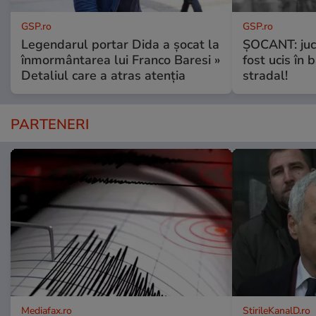
GSP.ro
GSP.ro
Legendarul portar Dida a șocat la
ȘOCANT: jucă
înmormântarea lui Franco Baresi »
fost ucis în 
Detaliul care a atras atenția
stradal!
PARTENERI
Mediafax.ro
StirileKanalD.ro