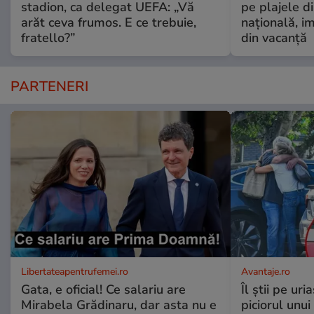
stadion, ca delegat UEFA: „Vă
pe plajele d
arăt ceva frumos. E ce trebuie,
națională, i
fratello?”
din vacanță
PARTENERI
Libertateapentrufemei.ro
Avantaje.ro
Gata, e oficial! Ce salariu are
Îl știi pe ur
Mirabela Grădinaru, dar asta nu e
piciorul unui