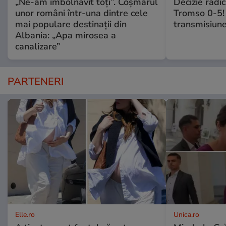
„Ne-am îmbolnăvit toți”. Coșmarul
Decizie radi
unor români într-una dintre cele
Tromso 0-5! 
mai populare destinații din
transmisiune
Albania: „Apa mirosea a
canalizare”
PARTENERI
Elle.ro
Unica.ro