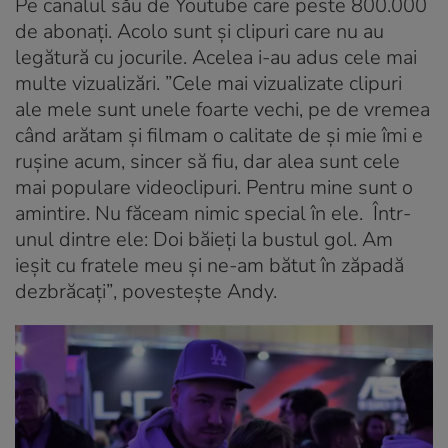
Pe canalul său de Youtube care peste 800.000
de abonați. Acolo sunt și clipuri care nu au
legătură cu jocurile. Acelea i-au adus cele mai
multe vizualizări.
”Cele mai vizualizate clipuri
ale mele sunt unele foarte vechi, pe de vremea
când arătam și filmam o calitate de și mie îmi e
rușine acum, sincer să fiu, dar alea sunt cele
mai populare videoclipuri. Pentru mine sunt o
amintire. Nu făceam nimic special în ele. Într-
unul dintre ele: Doi băieți la bustul gol. Am
ieșit cu fratele meu și ne-am bătut în zăpadă
dezbrăcați”
, povestește Andy.