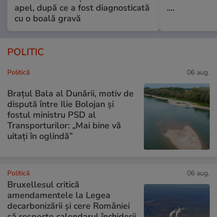
apel, după ce a fost diagnosticată
....
cu o boală gravă
POLITIC
Politică
06 aug.
Brațul Bala al Dunării, motiv de
dispută între Ilie Bolojan și
fostul ministru PSD al
Transporturilor: „Mai bine vă
uitați în oglindă”
Politică
06 aug.
Bruxellesul critică
amendamentele la Legea
decarbonizării și cere României
să respecte calendarul închiderii