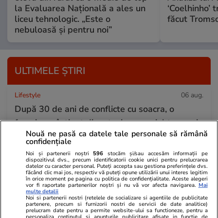
la Evaluarea Națională a ales un
‘Coelhinho’ t
liceu tehnologic. „Este o
făcut Tromso
nebuloasă și pentru noi”
ULTIMELE ȘTIRI
Lifestyle
06 aug.
După 30 de ani de conflicte cu soacra, o
femeie a câștigat disputa, iar mesajul transmis
Nouă ne pasă ca datele tale personale să rămână
soțului a devenit viral
confidențiale
Noi și partenerii noștri
596
stocăm și/sau accesăm informații pe
dispozitivul dvs., precum identificatorii cookie unici pentru prelucrarea
Știri Externe
06 aug.
datelor cu caracter personal. Puteți accepta sau gestiona preferințele dvs.
făcând clic mai jos, respectiv vă puteți opune utilizării unui interes legitim
Prințul Arabiei Saudite a cumpărat un
în orice moment pe pagina cu politica de confidențialitate. Aceste alegeri
vor fi raportate partenerilor noștri și nu vă vor afecta navigarea.
Mai
multe detalii
superiaht de 500 de milioane de dolari, dar a
Noi si partenerii nostri (retelele de socializare si agentiile de publicitate
partenere, precum si furnizorii nostri de servicii de date analitice)
avut o cerință specială
prelucram date pentru a permite website-ului sa functioneze, pentru a
personaliza continutul si anunturile publicitare afisate in functie de