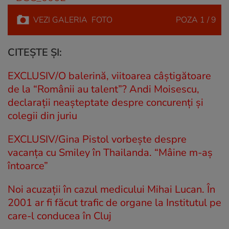
VEZI
GALERIA
FOTO
POZA
1 / 9
CITEȘTE ȘI:
EXCLUSIV/O balerină, viitoarea câștigătoare
de la “Românii au talent”? Andi Moisescu,
declarații neașteptate despre concurenți și
colegii din juriu
EXCLUSIV/Gina Pistol vorbește despre
vacanța cu Smiley în Thailanda. “Mâine m-aș
întoarce”
Noi acuzații în cazul medicului Mihai Lucan. În
2001 ar fi făcut trafic de organe la Institutul pe
care-l conducea în Cluj