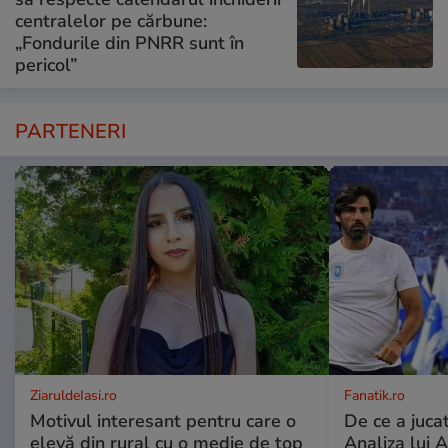
centralelor pe cărbune:
„Fondurile din PNRR sunt în
pericol”
PARTENERI
ZiaruldeIasi.ro
Fanatik.ro
Motivul interesant pentru care o
De ce a jucat
elevă din rural cu o medie de top
Analiza lui A