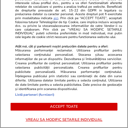
interesele si/sau profilul dvs., pentru a va oferi functionalitati aferente
retelelor de socializare si pentru a analiza traficul pe website. Beneficiati
de drepturile prevazute de art. 15-22 din GDPR in legatura cu
Muzică și Filme
06 aug.
prelucrarea datelor cu caracter personal. Aceste drepturi pot fi exercitate
prin modalitatea indicata
aici
. Prin click pe “ACCEPT TOATE”, acceptati
5 știri – Filme și seriale: Ryan Gosling este
folosirea tuturor Tehnologiilor de tip Cookie, care implica inclusiv acceptul
dvs. cu privire la stocarea/accesarea informatiilor de catre Vendor-ii cu
noul Ghost Rider! Barbie 2, în impas, iar Netflix
care colaboram. Prin click pe “VREAU SA MODIFIC SETARILE
INDIVIDUAL” puteti schimba preferintele in mod individual, mai putin
lansează un horror
cele legate de cookie strict necesare pentru functionarea website-ului.
Atât noi, cât și partenerii noștri prelucrăm datele pentru a oferi:
Măsurarea performanței reclamelor. Utilizarea profilurilor pentru
Vacanțe și Cultură
06 aug.
selectarea conținutului personalizat. Stocarea și/sau accesarea
informațiilor de pe un dispozitiv. Dezvoltarea și îmbunătățirea serviciilor.
Prețurile pentru vacanțele din Italia au crescut
Crearea profilurilor de conținut personalizat. Utilizarea profilurilor pentru
selectarea publicității personalizate. Crearea profilurilor pentru
considerabil în 2026. Biletul de avion e ieftin,
publicitate personalizată. Măsurarea performanței conținutului.
Înțelegerea publicului prin statistici sau combinații de date din surse
dar serviciile locale s-au scumpit
diferite. Utilizarea datelor limitate pentru a selecta conținutul. Utilizarea
de date limitate pentru a selecta publicitatea. Date precise de geolocație
și identificarea prin scanarea dispozitivului.
Citește mai multe
Listă parteneri (furnizori)
ACCEPT TOATE
TRENDING
VREAU SA MODIFIC SETARILE INDIVIDUAL