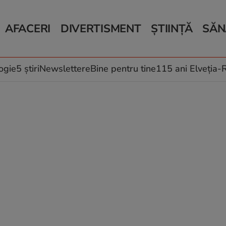
AFACERI
DIVERTISMENT
ȘTIINȚĂ
SĂN
Bani și Afaceri
Monden
Știri Știință
Știri 
Auto
Horoscop
Schimbări climati
Relații
Locuri de muncă
Muzică și Filme
Rețete
ogie
5 știri
Newslettere
Bine pentru tine
115 ani Elveția
Imobiliare.ro
Vacanțe și Cultură
Fructe
eJobs.ro
Îngriji