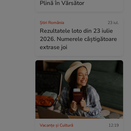
Plină în Vărsător
Știri România
23 iul.
Rezultatele loto din 23 iulie
2026. Numerele câștigătoare
extrase joi
Vacanțe și Cultură
12:19