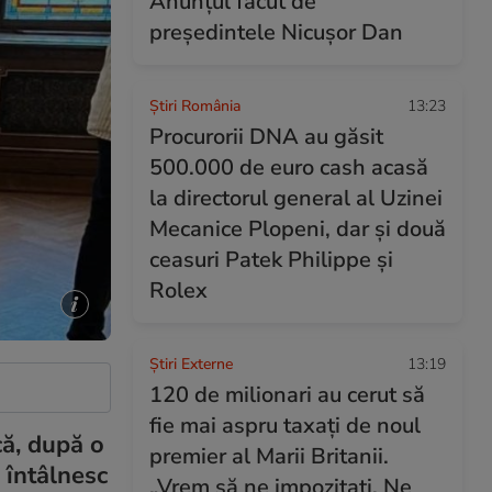
Anunțul făcut de
președintele Nicușor Dan
Știri România
13:23
Procurorii DNA au găsit
500.000 de euro cash acasă
la directorul general al Uzinei
Mecanice Plopeni, dar și două
ceasuri Patek Philippe și
Rolex
Știri Externe
13:19
120 de milionari au cerut să
fie mai aspru taxați de noul
că, după o
premier al Marii Britanii.
 întâlnesc
„Vrem să ne impozitați. Ne