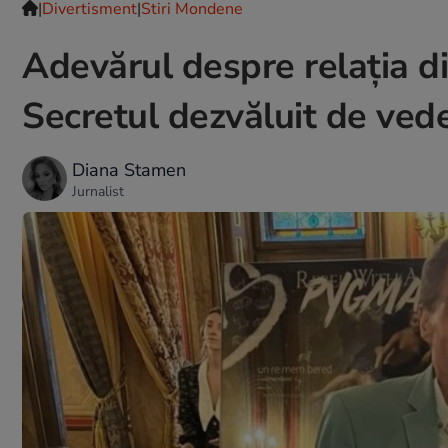
|
Divertisment
|
Stiri Mondene
Adevărul despre relația d
Secretul dezvăluit de vede
Diana Stamen
Jurnalist