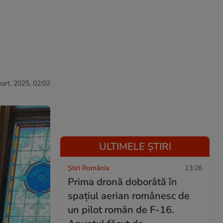
mart. 2025, 02:02
ULTIMELE ȘTIRI
Știri România
13:26
Prima dronă doborâtă în
spațiul aerian românesc de
un pilot român de F-16.