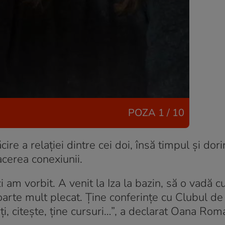
POZA
1 / 10
ire a relației dintre cei doi, însă timpul și dori
acerea conexiunii.
azi am vorbit. A venit la Iza la bazin, să o vadă 
arte mult plecat. Ține conferințe cu Clubul de 
ți, citește, ține cursuri…”, a declarat Oana Rom