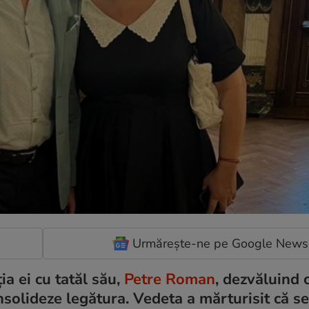
Urmărește-ne pe Google News
ia ei cu tatăl său,
Petre Roman
, dezvăluind 
onsolideze legătura. Vedeta a mărturisit că se