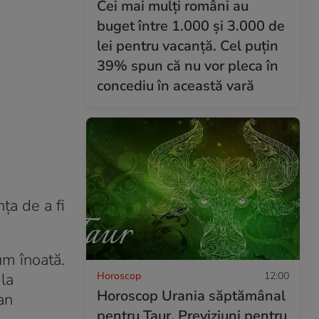
Cei mai mulți români au
buget între 1.000 și 3.000 de
lei pentru vacanță. Cel puțin
39% spun că nu vor pleca în
concediu în această vară
nța de a fi
cum înoată.
Horoscop
12:00
la
Horoscop Urania săptămânal
an
pentru Taur. Previziuni pentru