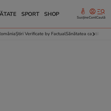
ĂTATE
SPORT
SHOP
Susține
Cont
Caută
Sănătate și Fitness
ce
 culinare
-România
Știri Verificate by Factual
Sănătatea ca stil de vi
 și legume
rea plantelor