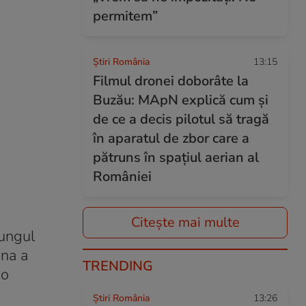
permitem”
Știri România
13:15
Filmul dronei doborâte la
Buzău: MApN explică cum și
de ce a decis pilotul să tragă
în aparatul de zbor care a
pătruns în spațiul aerian al
României
Citește mai multe
lungul
ana a
TRENDING
 o
Știri România
13:26