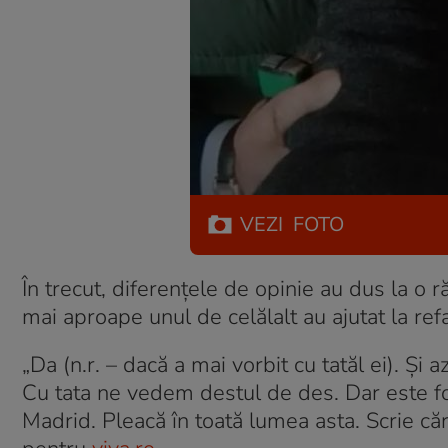
VEZI
FOTO
În trecut, diferențele de opinie au dus la o răc
mai aproape unul de celălalt au ajutat la ref
„Da (n.r. – dacă a mai vorbit cu tatăl ei). Și 
Cu tata ne vedem destul de des. Dar este fo
Madrid. Pleacă în toată lumea asta. Scrie căr