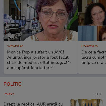
Wowbiz.ro
Redactia.ro
Monica Pop a suferit un AVC!
De ce a fac
Anunțul îngrijorător a fost făcut
lucru cumplit
chiar de medicul oftalmolog: „M-
timp ce era 
am supărat foarte tare”
POLITIC
Politică
10:58
Drept la replică. AUR arată cu