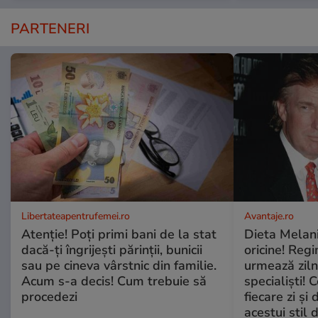
PARTENERI
Libertateapentrufemei.ro
Avantaje.ro
Atenție! Poți primi bani de la stat
Dieta Melan
dacă-ți îngrijești părinții, bunicii
oricine! Regi
sau pe cineva vârstnic din familie.
urmează zilni
Acum s-a decis! Cum trebuie să
specialiști! 
procedezi
fiecare zi și 
acestui stil 