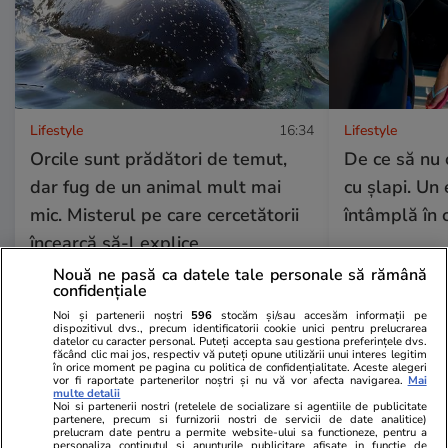
Lifestyle
16:34
Lifestyle
Orcile sunt prădători de temut,
De ce să nu 
dar fug de un animal mult mai
cu șlapi. Un
mic. Misterul pe care cercetătorii
întâmplă în 
încearcă să-l explice
Nouă ne pasă ca datele tale personale să rămână
confidențiale
Noi și partenerii noștri
596
stocăm și/sau accesăm informații pe
Lifestyle
30 iul.
dispozitivul dvs., precum identificatorii cookie unici pentru prelucrarea
datelor cu caracter personal. Puteți accepta sau gestiona preferințele dvs.
făcând clic mai jos, respectiv vă puteți opune utilizării unui interes legitim
în orice moment pe pagina cu politica de confidențialitate. Aceste alegeri
Ce vase de gătit îți trebuie dacă
vor fi raportate partenerilor noștri și nu vă vor afecta navigarea.
Mai
multe detalii
te muți singur – ustensile pe
Noi si partenerii nostri (retelele de socializare si agentiile de publicitate
partenere, precum si furnizorii nostri de servicii de date analitice)
care trebuie să le ai în bucătărie
prelucram date pentru a permite website-ului sa functioneze, pentru a
personaliza continutul si anunturile publicitare afisate in functie de