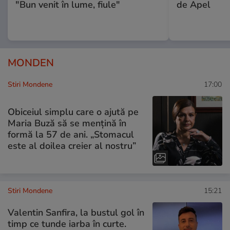
"Bun venit în lume, fiule"
de Apel
MONDEN
Stiri Mondene
17:00
Obiceiul simplu care o ajută pe
Maria Buză să se mențină în
formă la 57 de ani. „Stomacul
este al doilea creier al nostru”
Stiri Mondene
15:21
Valentin Sanfira, la bustul gol în
timp ce tunde iarba în curte.