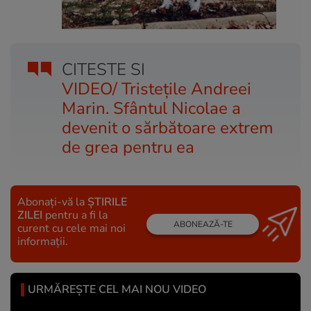
CITESTE SI
VIDEO/ Tristețile Andreei
Marin. Sfântul Nicolae a
devenit o sărbătoare extrem
de grea pentru ea
Abonați-vă la
ȘTIRILE
ZILEI
pentru a fi la
ABONEAZĂ-TE
curent cu cele mai noi
informații.
URMĂREȘTE CEL MAI NOU VIDEO