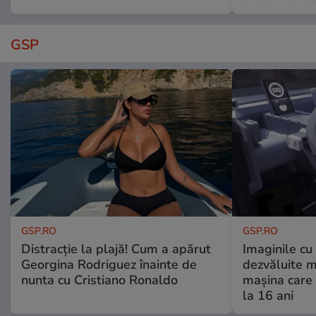
GSP
GSP.RO
GSP.RO
Distracție la plajă! Cum a apărut
Imaginile cu
Georgina Rodriguez înainte de
dezvăluite m
nunta cu Cristiano Ronaldo
mașina care 
la 16 ani