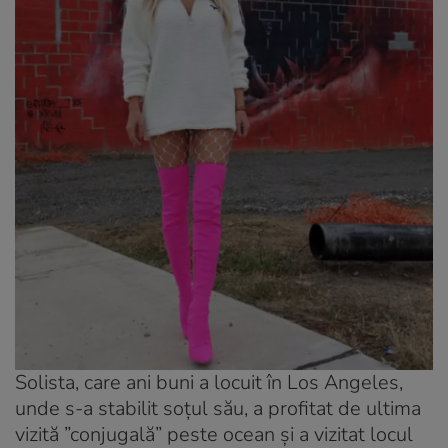
Solista, care ani buni a locuit în Los Angeles,
unde s-a stabilit soțul său, a profitat de ultima
vizită ”conjugală” peste ocean și a vizitat locul