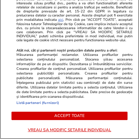
interesele si/sau profilul dvs., pentru a va oferi functionalitati aferente
retelelor de socializare si pentru a analiza traficul pe website. Beneficiati
de drepturile prevazute de art. 15-22 din GDPR in legatura cu
prelucrarea datelor cu caracter personal. Aceste drepturi pot fi exercitate
prin modalitatea indicata
aici
. Prin click pe “ACCEPT TOATE”, acceptati
folosirea tuturor Tehnologiilor de tip Cookie, care implica inclusiv acceptul
Lifestyle
31 iul.
dvs. cu privire la stocarea/accesarea informatiilor de catre Vendor-ii cu
care colaboram. Prin click pe “VREAU SA MODIFIC SETARILE
INDIVIDUAL” puteti schimba preferintele in mod individual, mai putin
cele legate de cookie strict necesare pentru functionarea website-ului.
Ulei de perilla – ce este și ce
Atât noi, cât și partenerii noștri prelucrăm datele pentru a oferi:
beneficii are
Măsurarea performanței reclamelor. Utilizarea profilurilor pentru
selectarea conținutului personalizat. Stocarea și/sau accesarea
informațiilor de pe un dispozitiv. Dezvoltarea și îmbunătățirea serviciilor.
Crearea profilurilor de conținut personalizat. Utilizarea profilurilor pentru
selectarea publicității personalizate. Crearea profilurilor pentru
publicitate personalizată. Măsurarea performanței conținutului.
Înțelegerea publicului prin statistici sau combinații de date din surse
diferite. Utilizarea datelor limitate pentru a selecta conținutul. Utilizarea
Lifestyle
31 iul.
de date limitate pentru a selecta publicitatea. Date precise de geolocație
și identificarea prin scanarea dispozitivului.
Listă parteneri (furnizori)
Cum poate fi consumat
ACCEPT TOATE
ghimbirul
VREAU SA MODIFIC SETARILE INDIVIDUAL