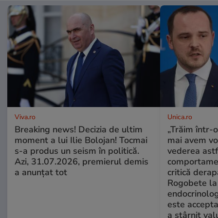
Viva.ro
Unica.ro
Breaking news! Decizia de ultim
„Trăim într-
moment a lui Ilie Bolojan! Tocmai
mai avem vo
s-a produs un seism în politică.
vederea astf
Azi, 31.07.2026, premierul demis
comportamen
a anunțat tot
critică derap
Rogobete la
endocrinolog
este accepta
a stârnit valu