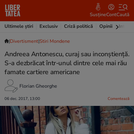
Susține
Cont
Caută
Ultimele știri
Exclusiv
Criză politică
Opinii
Intervi
|
Divertisment
|
Stiri Mondene
Andreea Antonescu, curaj sau inconștiență.
S-a dezbrăcat într-unul dintre cele mai rău
famate cartiere americane
Florian Gheorghe
06 dec. 2017, 13:00
Comentează