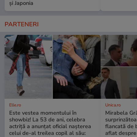
și Japonia
PARTENERI
Elle.ro
Unica.ro
Este vestea momentului în
Mirabela Gră
showbiz! La 53 de ani, celebra
surprinzătoar
actriță a anunțat oficial nașterea
flancată de 
celui de-al treilea copil al său:
aflat despre