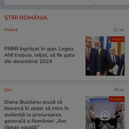
ȘTIRI ROMÂNIA
Politică
31 iul.
Analiză
PNRR îngrășat în ajun. Legea
ANI trebuia, inițial, să fie gata
din decembrie 2024
Ştiri
29 iul.
Exclusiv
Diana Buzoianu acuză că
încearcă în zadar să intre în
audiență la procuroarea
generală a României: „Am
rămas șocată!”