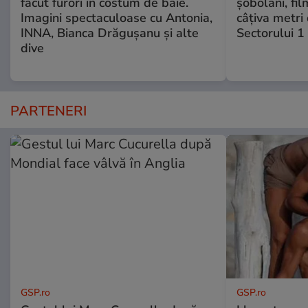
făcut furori în costum de baie.
șobolani, fi
Imagini spectaculoase cu Antonia,
câțiva metri
INNA, Bianca Drăgușanu și alte
Sectorului 1
dive
PARTENERI
GSP.ro
GSP.ro