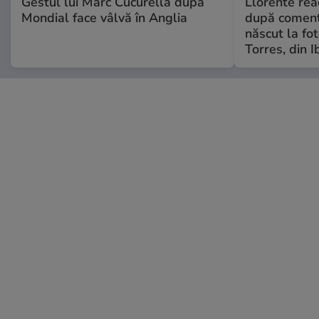
Gestul lui Marc Cucurella după
Llorente rea
Mondial face vâlvă în Anglia
după comenta
născut la fot
Torres, din I