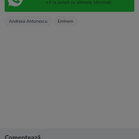
a fi la curent cu ultimele informații
Andreea Antonescu
Eminem
Comentează