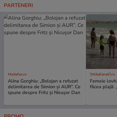
PARTENERI
Mediafax.ro
StirileKanalD.ro
Alina Gorghiu: „Bolojan a refuzat
Femeie lovit
delimitarea de Simion și AUR”. Ce
făcea plajă: „
spune despre Fritz și Nicușor Dan
PROMO