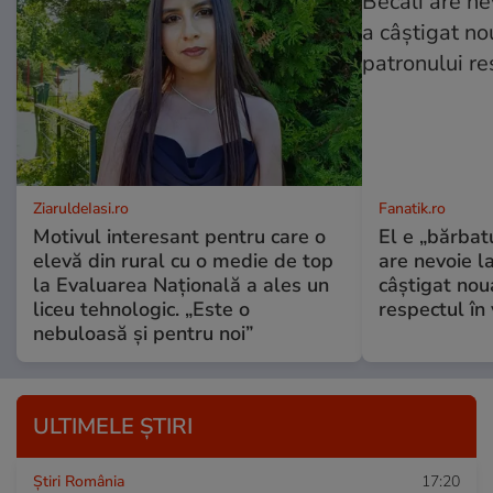
ZiaruldeIasi.ro
Fanatik.ro
Motivul interesant pentru care o
El e „bărbatu
elevă din rural cu o medie de top
are nevoie l
la Evaluarea Națională a ales un
câștigat nou
liceu tehnologic. „Este o
respectul în 
nebuloasă și pentru noi”
ULTIMELE ȘTIRI
Știri România
17:20