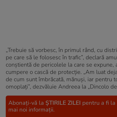
„Trebuie să vorbesc, în primul rând, cu distr
pe care să le folosesc în trafic”, declară am
conștientă de pericolele la care se expune, a
cumpere o cască de protecție. „Am luat deja 
de cum sunt îmbrăcată, mănuși, iar pentru t
omoplați”, dezvăluie Andreea la „Dincolo de
Abonați-vă la
ȘTIRILE ZILEI
pentru a fi la
mai noi informații.