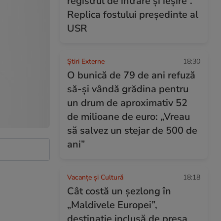
registrul de intrare și ieșire”.
Replica fostului președinte al
USR
Știri Externe
18:30
O bunică de 79 de ani refuză
să-și vândă grădina pentru
un drum de aproximativ 52
de milioane de euro: „Vreau
să salvez un stejar de 500 de
ani”
Vacanțe și Cultură
18:18
Cât costă un șezlong în
„Maldivele Europei”,
destinație inclusă de presa