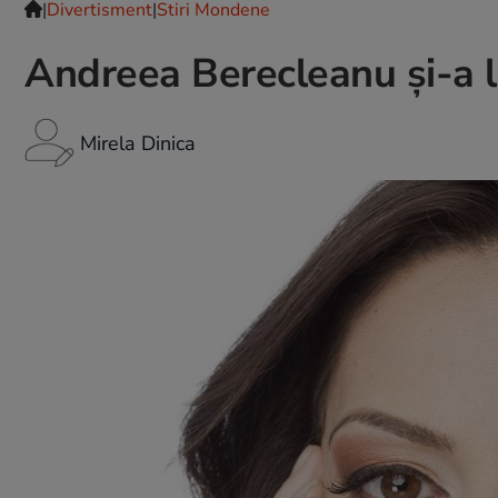
|
Divertisment
|
Stiri Mondene
Andreea Berecleanu și-a l
Mirela Dinica