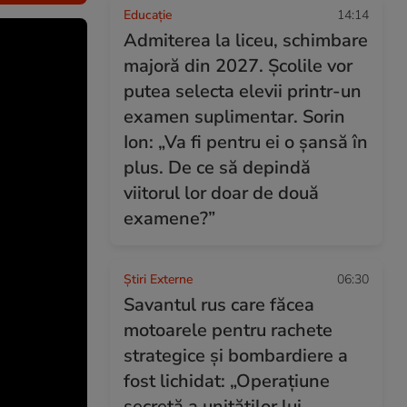
Educație
14:14
Admiterea la liceu, schimbare
majoră din 2027. Școlile vor
putea selecta elevii printr-un
examen suplimentar. Sorin
Ion: „Va fi pentru ei o șansă în
plus. De ce să depindă
viitorul lor doar de două
examene?”
Știri Externe
06:30
Savantul rus care făcea
motoarele pentru rachete
strategice și bombardiere a
fost lichidat: „Operațiune
secretă a unităților lui