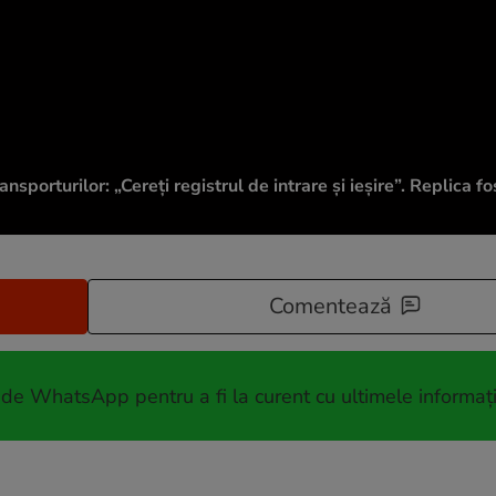
sporturilor: „Cereți registrul de intrare și ieșire”. Replica fo
Comentează
 de WhatsApp pentru a fi la curent cu ultimele informați