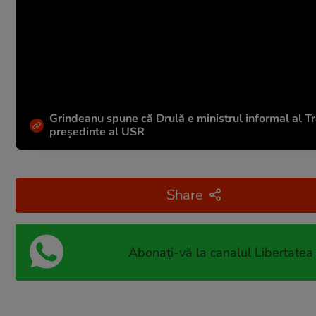
Grindeanu spune că Drulă e ministrul informal al Tran
președinte al USR
Share
Abonați-vă la canalul Libertatea