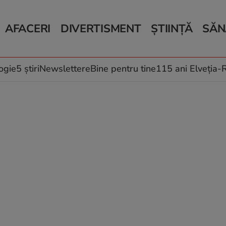
AFACERI
DIVERTISMENT
ȘTIINȚĂ
SĂN
Bani și Afaceri
Monden
Știri Știință
Știri 
Auto
Horoscop
Schimbări climati
Relații
Locuri de muncă
Muzică și Filme
Rețete
ogie
5 știri
Newslettere
Bine pentru tine
115 ani Elveția
Imobiliare.ro
Vacanțe și Cultură
Fructe
eJobs.ro
Îngriji