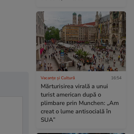
Vacanțe și Cultură
16:54
Mărturisirea virală a unui
turist american după o
plimbare prin Munchen: „Am
creat o lume antisocială în
SUA”