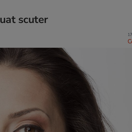
uat scuter
17
C