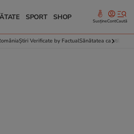
ĂTATE
SPORT
SHOP
Susține
Cont
Caută
Sănătate și Fitness
ce
 culinare
-România
Știri Verificate by Factual
Sănătatea ca stil de vi
 și legume
rea plantelor