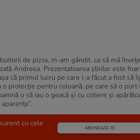
ibuitorii de pizza, m-am gândit, ca să mă învețe
uzată Andreea. Prezentatoarea știrilor este foar
șa că primul lucru pe care l-a făcut a fost să îș
o protecție pentru coloană, pe care să o port 
oamnă o să iau o geacă și cu cotiere și apărăto
 aparențe”.
 curent cu cele
ABONEAZĂ-TE