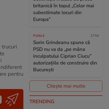
britanică în topul „Celor mai
subestimate locuri din
Europa”
Politică
17:54
Sorin Grindeanu spune că
 trucuri
PSD nu va da „pe mâna
te
inculpatului Ciprian Ciucu”
i
autorizațiile de construire din
indiferent
București
are pentru
Citește mai multe
TRENDING