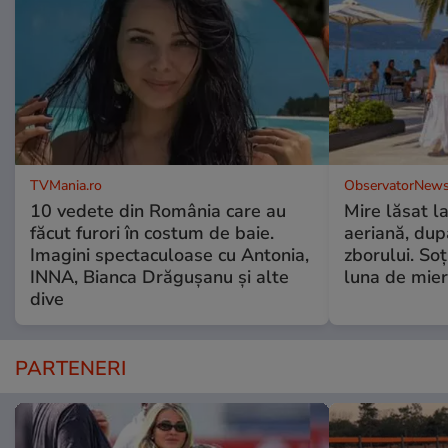
TVMania.ro
ObservatorNews
10 vedete din România care au
Mire lăsat l
făcut furori în costum de baie.
aeriană, du
Imagini spectaculoase cu Antonia,
zborului. Soţ
INNA, Bianca Drăgușanu și alte
luna de mie
dive
PARTENERI