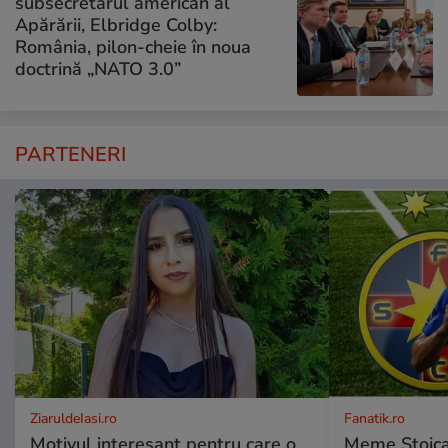
subsecretarul american al
Apărării, Elbridge Colby:
România, pilon-cheie în noua
doctrină „NATO 3.0”
PARTENERI
ZiaruldeIasi.ro
Fanatik.ro
Motivul interesant pentru care o
Meme Stoica