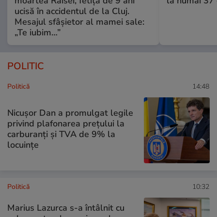
moartea Raisei, fetița de 9 ani
la numai 37 d
ucisă în accidentul de la Cluj.
Mesajul sfâșietor al mamei sale:
„Te iubim…”
POLITIC
Politică
14:48
Nicușor Dan a promulgat legile
privind plafonarea prețului la
carburanți și TVA de 9% la
locuințe
Politică
10:32
Marius Lazurca s-a întâlnit cu