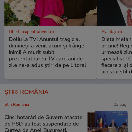
Libertateapentrufemei.ro
Avantaje.ro
Doliu la TV! Anunțul tragic al
Dieta Melan
dimineții a venit acum și frânge
oricine! Regi
inimi! A murit subit
urmează zilni
prezentatoarea TV care ani de
specialiști! 
zile ne-a adus știri de pe Litoral
fiecare zi și 
acestui stil 
ȘTIRI ROMÂNIA
Știri România
03 aug.
Cinci hotărâri de Guvern atacate
de PSD au fost suspendate de
Curtea de Apel București.