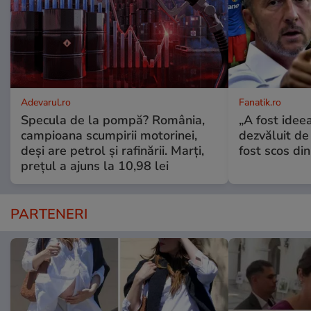
Adevarul.ro
Fanatik.ro
Specula de la pompă? România,
„A fost ideea
campioana scumpirii motorinei,
dezvăluit de
deși are petrol și rafinării. Marți,
fost scos din
prețul a ajuns la 10,98 lei
PARTENERI