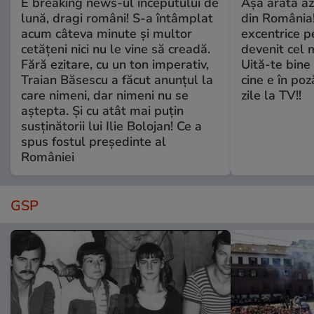
E breaking news-ul începutului de
Așa arată az
lună, dragi români! S-a întâmplat
din România!
acum câteva minute și multor
excentrice pe
cetățeni nici nu le vine să creadă.
devenit cel 
Fără ezitare, cu un ton imperativ,
Uită-te bine 
Traian Băsescu a făcut anunțul la
cine e în poz
care nimeni, dar nimeni nu se
zile la TV!!
aștepta. Și cu atât mai puțin
susținătorii lui Ilie Bolojan! Ce a
spus fostul președinte al
României
GSP