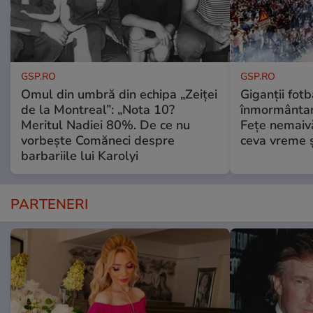
GSP.RO
GSP.RO
Omul din umbră din echipa „Zeiței
Giganții fotb
de la Montreal”: „Nota 10?
înmormântare
Meritul Nadiei 80%. De ce nu
Fețe nemaivă
vorbește Comăneci despre
ceva vreme ș
barbariile lui Karolyi
PARTENERI