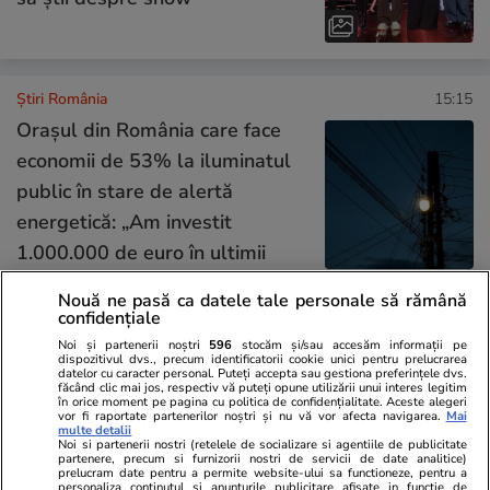
Știri România
15:15
Orașul din România care face
economii de 53% la iluminatul
public în stare de alertă
energetică: „Am investit
1.000.000 de euro în ultimii
patru ani”
Nouă ne pasă ca datele tale personale să rămână
confidențiale
Noi și partenerii noștri
596
stocăm și/sau accesăm informații pe
Știri România
14:30
dispozitivul dvs., precum identificatorii cookie unici pentru prelucrarea
datelor cu caracter personal. Puteți accepta sau gestiona preferințele dvs.
făcând clic mai jos, respectiv vă puteți opune utilizării unui interes legitim
în orice moment pe pagina cu politica de confidențialitate. Aceste alegeri
UNTOLD 2026 oferă gratuit
vor fi raportate partenerilor noștri și nu vă vor afecta navigarea.
Mai
multe detalii
teste HPV și ecografii de sân.
Noi si partenerii nostri (retelele de socializare si agentiile de publicitate
partenere, precum si furnizorii nostri de servicii de date analitice)
Cine poate beneficia
prelucram date pentru a permite website-ului sa functioneze, pentru a
personaliza continutul si anunturile publicitare afisate in functie de