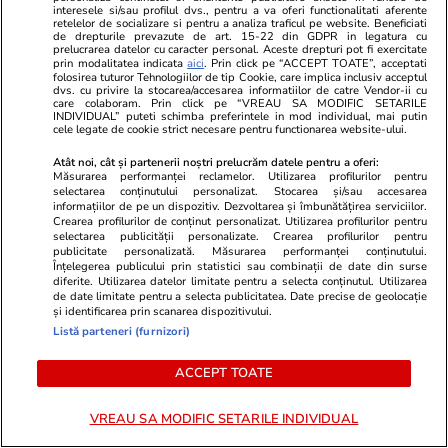
interesele si/sau profilul dvs., pentru a va oferi functionalitati aferente
retelelor de socializare si pentru a analiza traficul pe website. Beneficiati
de drepturile prevazute de art. 15-22 din GDPR in legatura cu
prelucrarea datelor cu caracter personal. Aceste drepturi pot fi exercitate
prin modalitatea indicata
aici
. Prin click pe “ACCEPT TOATE”, acceptati
folosirea tuturor Tehnologiilor de tip Cookie, care implica inclusiv acceptul
Știri România
14:22
dvs. cu privire la stocarea/accesarea informatiilor de catre Vendor-ii cu
care colaboram. Prin click pe “VREAU SA MODIFIC SETARILE
Aproape 3 milioane de români
INDIVIDUAL” puteti schimba preferintele in mod individual, mai putin
cele legate de cookie strict necesare pentru functionarea website-ului.
vor suporta temperaturi de 41
Atât noi, cât și partenerii noștri prelucrăm datele pentru a oferi:
de grade Celsius la umbră,
Măsurarea performanței reclamelor. Utilizarea profilurilor pentru
miercuri și joi. Când se răcește
selectarea conținutului personalizat. Stocarea și/sau accesarea
informațiilor de pe un dispozitiv. Dezvoltarea și îmbunătățirea serviciilor.
și revin ploile
Crearea profilurilor de conținut personalizat. Utilizarea profilurilor pentru
selectarea publicității personalizate. Crearea profilurilor pentru
publicitate personalizată. Măsurarea performanței conținutului.
Înțelegerea publicului prin statistici sau combinații de date din surse
diferite. Utilizarea datelor limitate pentru a selecta conținutul. Utilizarea
Știri România
13:45
de date limitate pentru a selecta publicitatea. Date precise de geolocație
și identificarea prin scanarea dispozitivului.
Listă parteneri (furnizori)
Un tânăr român a murit în Italia
când culegea roșii pe câmp, la
ACCEPT TOATE
40 de grade Celsius
VREAU SA MODIFIC SETARILE INDIVIDUAL