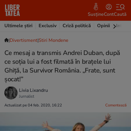
Susține
Cont
Caută
Ultimele știri
Exclusiv
Criză politică
Opinii
Intervi
|
Divertisment
|
Stiri Mondene
Ce mesaj a transmis Andrei Duban, după
ce soția lui a fost filmată în brațele lui
Ghiță, la Survivor România. „Frate, sunt
șocat!”
Livia Lixandru
Jurnalist
Actualizat pe 04 feb. 2020, 16:22
Comentează