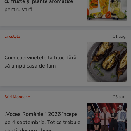
cu fructe şi plante aromatice
pentru vară
Lifestyle
01 aug.
Cum coci vinetele la bloc, fără
să umpli casa de fum
Stiri Mondene
03 aug.
„Vocea României” 2026 începe
pe 4 septembrie. Tot ce trebuie
să știi despre show