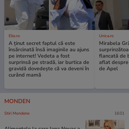
Elle.ro
Unica.ro
A ținut secret faptul că este
Mirabela Gră
însărcinată însă imaginile au ajuns
surprinzătoar
pe internet! Vedeta a fost
flancată de 
surprinsă pe stradă, iar burtica de
aflat despre
gravidă dovedește că va deveni în
de Apel
curând mamă
MONDEN
Stiri Mondene
16:01
Alimentele la care Iana Novac a