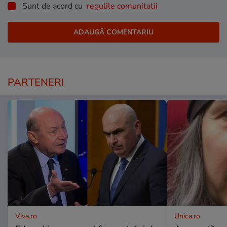
Sunt de acord cu
regulile comunitatii
PARTENERI
Viva.ro
Unica.ro