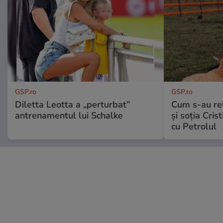
GSP.ro
GSP.ro
Diletta Leotta a „perturbat”
Cum s-au re
antrenamentul lui Schalke
și soția Cris
cu Petrolul