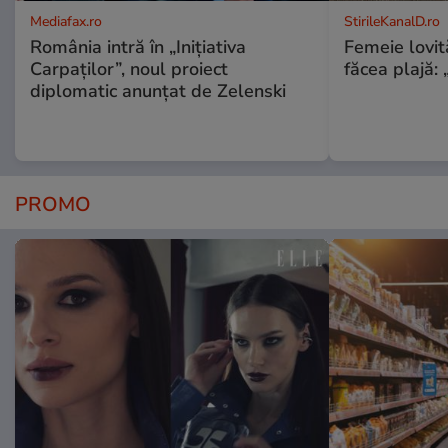
Mediafax.ro
StirileKanalD.ro
România intră în „Inițiativa
Femeie lovit
Carpaților”, noul proiect
făcea plajă: „
diplomatic anunțat de Zelenski
PROMO