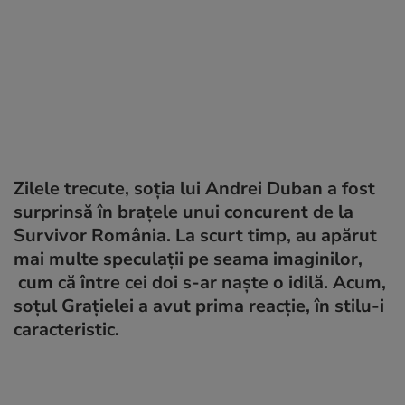
Zilele trecute, soția lui Andrei Duban a fost
surprinsă în brațele unui concurent de la
Survivor România. La scurt timp, au apărut
mai multe speculații pe seama imaginilor,
cum că între cei doi s-ar naște o idilă. Acum,
soțul Grațielei a avut prima reacție, în stilu-i
caracteristic.