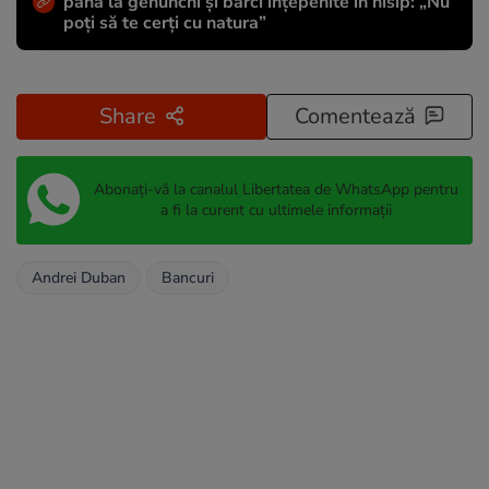
până la genunchi și bărci înțepenite în nisip: „Nu
poți să te cerți cu natura”
Share
Comentează
Abonați-vă la canalul Libertatea de WhatsApp pentru
a fi la curent cu ultimele informații
Andrei Duban
Bancuri