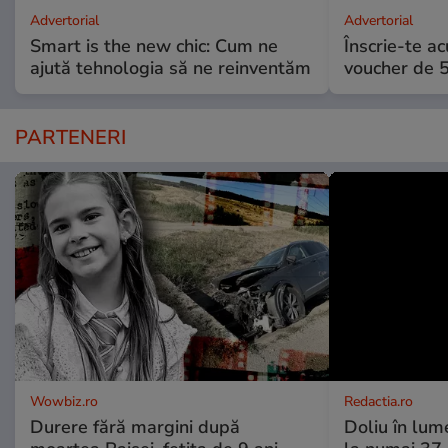
Advertorial
Advertorial
Smart is the new chic: Cum ne
Înscrie-te ac
ajută tehnologia să ne reinventăm
voucher de 5
PARTENERI
Wowbiz.ro
Redactia.ro
Durere fără margini după
Doliu în lume