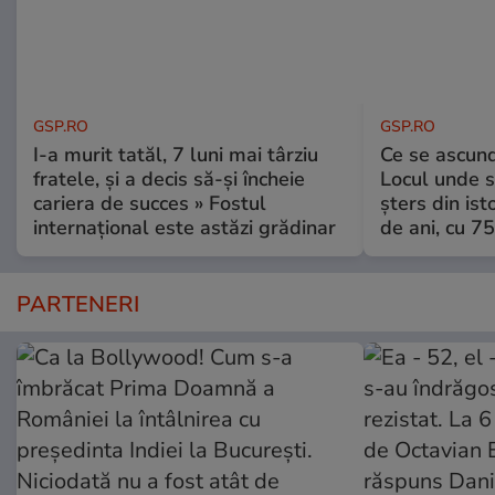
GSP.RO
GSP.RO
I-a murit tatăl, 7 luni mai târziu
Ce se ascund
fratele, și a decis să-și încheie
Locul unde s-
cariera de succes » Fostul
șters din ist
internațional este astăzi grădinar
de ani, cu 7
PARTENERI