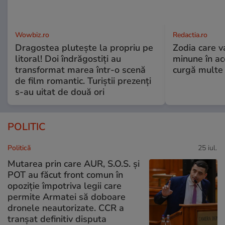
Wowbiz.ro
Redactia.ro
Dragostea plutește la propriu pe
Zodia care v
litoral! Doi îndrăgostiți au
minune în a
transformat marea într-o scenă
curgă multe l
de film romantic. Turiștii prezenți
s-au uitat de două ori
POLITIC
Politică
25 iul.
Mutarea prin care AUR, S.O.S. și
POT au făcut front comun în
opoziție împotriva legii care
permite Armatei să doboare
dronele neautorizate. CCR a
tranșat definitiv disputa