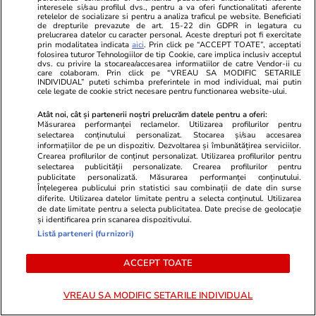
interesele si/sau profilul dvs., pentru a va oferi functionalitati aferente
retelelor de socializare si pentru a analiza traficul pe website. Beneficiati
de drepturile prevazute de art. 15-22 din GDPR in legatura cu
prelucrarea datelor cu caracter personal. Aceste drepturi pot fi exercitate
prin modalitatea indicata
aici
. Prin click pe “ACCEPT TOATE”, acceptati
folosirea tuturor Tehnologiilor de tip Cookie, care implica inclusiv acceptul
dvs. cu privire la stocarea/accesarea informatiilor de catre Vendor-ii cu
care colaboram. Prin click pe “VREAU SA MODIFIC SETARILE
INDIVIDUAL” puteti schimba preferintele in mod individual, mai putin
cele legate de cookie strict necesare pentru functionarea website-ului.
Vacanțe și Cultură
25 iul.
Horoscop
Atât noi, cât și partenerii noștri prelucrăm datele pentru a oferi:
Compania aeriană Qantas, zbor
Horoscop 26 
Măsurarea performanței reclamelor. Utilizarea profilurilor pentru
selectarea conținutului personalizat. Stocarea și/sau accesarea
record de 19 ore din Franța în
încep o perio
informațiilor de pe un dispozitiv. Dezvoltarea și îmbunătățirea serviciilor.
Australia. Ce pățește corpul tău
relația cu su
Crearea profilurilor de conținut personalizat. Utilizarea profilurilor pentru
selectarea publicității personalizate. Crearea profilurilor pentru
când stai aproape o zi întreagă în
fondul unui
publicitate personalizată. Măsurarea performanței conținutului.
Înțelegerea publicului prin statistici sau combinații de date din surse
aer
muncă
diferite. Utilizarea datelor limitate pentru a selecta conținutul. Utilizarea
de date limitate pentru a selecta publicitatea. Date precise de geolocație
și identificarea prin scanarea dispozitivului.
Listă parteneri (furnizori)
Horoscop
25 iul.
ACCEPT TOATE
Horoscop 26 iulie 2026. Racii
încep o perioadă mai dificilă în
VREAU SA MODIFIC SETARILE INDIVIDUAL
relația cu superiorii, poate și pe