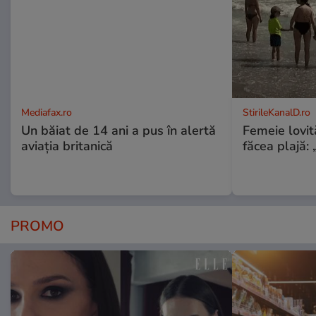
Mediafax.ro
StirileKanalD.ro
Un băiat de 14 ani a pus în alertă
Femeie lovit
aviația britanică
făcea plajă: „
PROMO