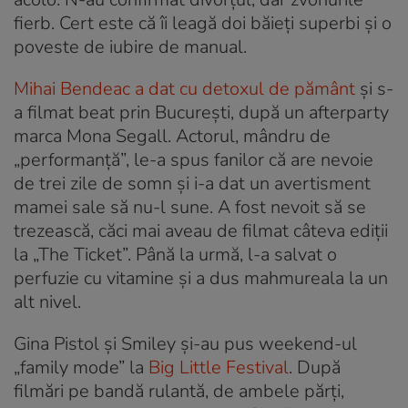
fierb. Cert este că îi leagă doi băieți superbi și o
poveste de iubire de manual.
Mihai Bendeac a dat cu detoxul de pământ
și s-
a filmat beat prin București, după un afterparty
marca Mona Segall. Actorul, mândru de
„performanță”, le-a spus fanilor că are nevoie
de trei zile de somn și i-a dat un avertisment
mamei sale să nu-l sune. A fost nevoit să se
trezească, căci mai aveau de filmat câteva ediții
la „The Ticket”. Până la urmă, l-a salvat o
perfuzie cu vitamine și a dus mahmureala la un
alt nivel.
Gina Pistol și Smiley și-au pus weekend-ul
„family mode” la
Big Little Festival
. După
filmări pe bandă rulantă, de ambele părți,