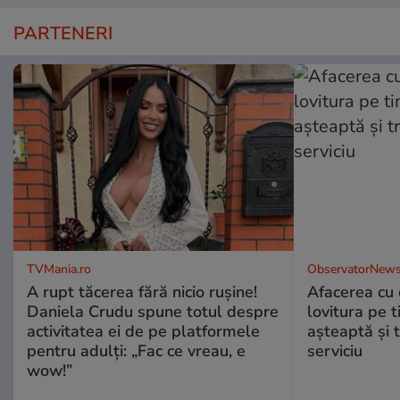
PARTENERI
TVMania.ro
ObservatorNews
A rupt tăcerea fără nicio rușine!
Afacerea cu 
Daniela Crudu spune totul despre
lovitura pe t
activitatea ei de pe platformele
aşteaptă şi 
pentru adulți: „Fac ce vreau, e
serviciu
wow!”