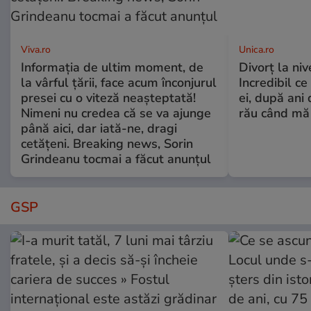
Viva.ro
Unica.ro
Informația de ultim moment, de
Divorț la nive
la vârful țării, face acum înconjurul
Incredibil ce
presei cu o viteză neașteptată!
ei, după ani 
Nimeni nu credea că se va ajunge
rău când mă
până aici, dar iată-ne, dragi
cetățeni. Breaking news, Sorin
Grindeanu tocmai a făcut anunțul
GSP