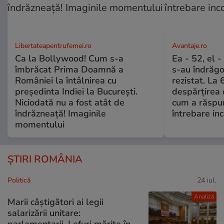
Libertateapentrufemei.ro
Avantaje.ro
Ca la Bollywood! Cum s-a
Ea - 52, el 
îmbrăcat Prima Doamnă a
s-au îndrăgos
României la întâlnirea cu
rezistat. La 
președinta Indiei la București.
despărțirea 
Niciodată nu a fost atât de
cum a răspu
îndrăzneață! Imaginile
întrebare i
momentului
ȘTIRI ROMÂNIA
Politică
24 iul.
Analiză
Marii câștigători ai legii
salarizării unitare:
parlamentarii. Lefuri mărite în