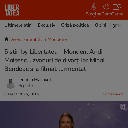
Susține
Cont
Caută
Ultimele știri
Exclusiv
Criză politică
Opinii
Intervi
|
Divertisment
|
Stiri Mondene
5 știri by Libertatea – Monden: Andi
Moisescu, zvonuri de divorţ, iar Mihai
Bendeac s-a filmat turmentat
Denisa Macovei
Reporter
03 sept. 2025, 18:09
Comentează