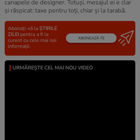
canapele de designer. Totuși, mesajul ei e clar
și răspicat: taxe pentru toți, chiar și la tarabă.
Abonați-vă la
ȘTIRILE
ZILEI
pentru a fi la
ABONEAZĂ-TE
curent cu cele mai noi
informații.
URMĂREȘTE CEL MAI NOU VIDEO