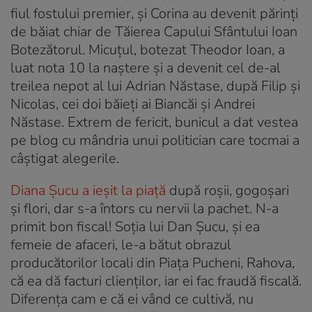
fiul fostului premier, și Corina au devenit părinți
de băiat chiar de Tăierea Capului Sfântului Ioan
Botezătorul. Micuțul, botezat Theodor Ioan, a
luat nota 10 la naștere și a devenit cel de-al
treilea nepot al lui Adrian Năstase, după Filip și
Nicolas, cei doi băieți ai Biancăi și Andrei
Năstase. Extrem de fericit, bunicul a dat vestea
pe blog cu mândria unui politician care tocmai a
câștigat alegerile.
Diana Șucu a ieșit la piață
după roșii, gogoșari
și flori, dar s-a întors cu nervii la pachet. N-a
primit bon fiscal! Soția lui Dan Șucu, și ea
femeie de afaceri, le-a bătut obrazul
producătorilor locali din Piața Pucheni, Rahova,
că ea dă facturi clienților, iar ei fac fraudă fiscală.
Diferența cam e că ei vând ce cultivă, nu