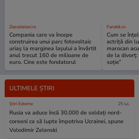
ZiaruldeIasi.ro
Fanatik.ro
Compania care va începe
Cum se înțe
construirea unui parc fotovoltaic
actriță din l
uriaș la marginea Iașului a învârtit
marocan acuz
anul trecut 160 de milioane de
de la divorț:
euro. Cine este fondatorul
soție”
ULTIMELE ȘTIRI
Știri Externe
25 iul.
Rusia va aduce încă 30.000 de soldaţi nord-
coreeni ca să lupte împotriva Ucrainei, spune
Volodimir Zelenski