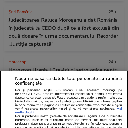
Știri România
25 iul.
Judecătoarea Raluca Moroșanu a dat România
în judecată la CEDO după ce a fost exclusă din
două dosare în urma documentarului Recorder
„Justiție capturată”
Horoscop
24 iul.
Horoscop Urania | Previziuni astrologice pentru
perioada 25 – 31 iulie 2026. Luna Plină în
Nouă ne pasă ca datele tale personale să rămână
confidențiale
Vărsător
Noi și partenerii noștri
596
stocăm și/sau accesăm informații pe
dispozitivul dvs., precum identificatorii cookie unici pentru prelucrarea
datelor cu caracter personal. Puteți accepta sau gestiona preferințele dvs.
făcând clic mai jos, respectiv vă puteți opune utilizării unui interes legitim
în orice moment pe pagina cu politica de confidențialitate. Aceste alegeri
vor fi raportate partenerilor noștri și nu vă vor afecta navigarea.
Mai
multe detalii
Noi si partenerii nostri (retelele de socializare si agentiile de publicitate
partenere, precum si furnizorii nostri de servicii de date analitice)
prelucram date pentru a permite website-ului sa functioneze, pentru a
personaliza continutul si anunturile publicitare afisate in functie de